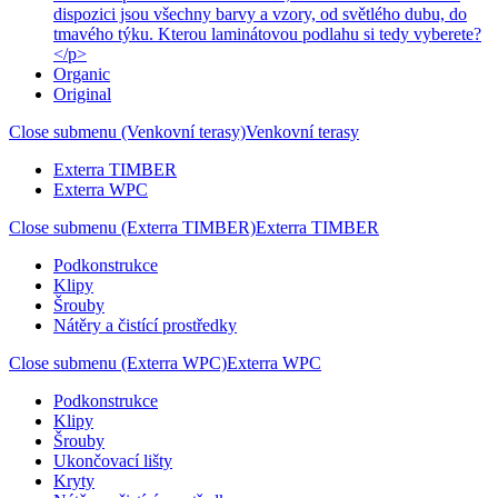
dispozici jsou všechny barvy a vzory, od světlého dubu, do
tmavého týku. Kterou laminátovou podlahu si tedy vyberete?
</p>
Organic
Original
Close submenu (Venkovní terasy)
Venkovní terasy
Exterra TIMBER
Exterra WPC
Close submenu (Exterra TIMBER)
Exterra TIMBER
Podkonstrukce
Klipy
Šrouby
Nátěry a čistící prostředky
Close submenu (Exterra WPC)
Exterra WPC
Podkonstrukce
Klipy
Šrouby
Ukončovací lišty
Kryty