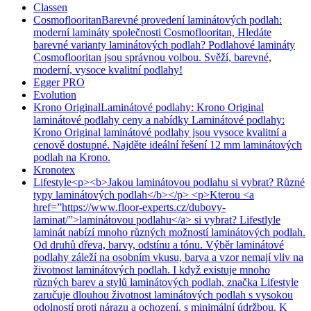
Classen
Cosmoflooritan
Barevné provedení laminátových podlah:
moderní lamináty společnosti Cosmoflooritan, Hledáte
barevné varianty laminátových podlah? Podlahové lamináty
Cosmoflooritan jsou správnou volbou. Svěží, barevné,
moderní, vysoce kvalitní podlahy!
Egger PRO
Evolution
Krono Original
Laminátové podlahy: Krono Original
laminátové podlahy ceny a nabídky Laminátové podlahy:
Krono Original laminátové podlahy jsou vysoce kvalitní a
cenově dostupné. Najděte ideální řešení 12 mm laminátových
podlah na Krono.
Kronotex
Lifestyle
<p><b>Jakou laminátovou podlahu si vybrat? Různé
typy laminátových podlah</b></p> <p>Kterou <a
href=”https://www.floor-experts.cz/dubovy-
laminat/”>laminátovou podlahu</a> si vybrat? Lifestlyle
laminát nabízí mnoho různých možností laminátových podlah.
Od druhů dřeva, barvy, odstínu a tónu. Výběr laminátové
podlahy záleží na osobním vkusu, barva a vzor nemají vliv na
životnost laminátových podlah. I když existuje mnoho
různých barev a stylů laminátových podlah, značka Lifestyle
zaručuje dlouhou životnost laminátových podlah s vysokou
odolností proti nárazu a ochození, s minimální údržbou. K