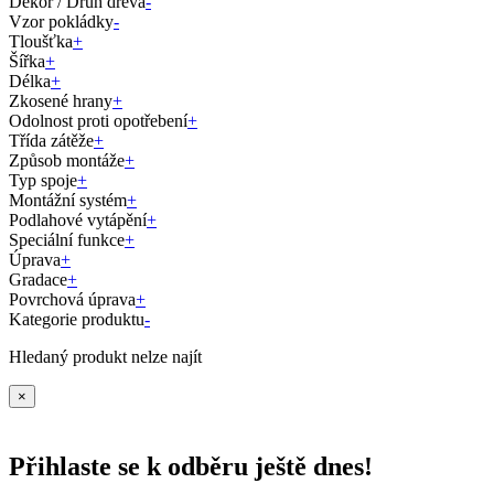
Dekor / Druh dřeva
-
Vzor pokládky
-
Tloušťka
+
Šířka
+
Délka
+
Zkosené hrany
+
Odolnost proti opotřebení
+
Třída zátěže
+
Způsob montáže
+
Typ spoje
+
Montážní systém
+
Podlahové vytápění
+
Speciální funkce
+
Úprava
+
Gradace
+
Povrchová úprava
+
Kategorie produktu
-
Hledaný produkt nelze najít
×
Přihlaste se k odběru ještě dnes!