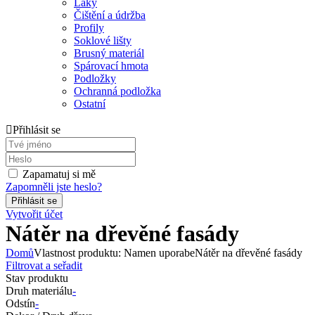
Laky
Čištění a údržba
Profily
Soklové lišty
Brusný materiál
Spárovací hmota
Podložky
Ochranná podložka
Ostatní
Přihlásit se
Zapamatuj si mě
Zapomněli jste heslo?
Vytvořit účet
Nátěr na dřevěné fasády
Domů
Vlastnost produktu: Namen uporabe
Nátěr na dřevěné fasády
Filtrovat a seřadit
Stav produktu
Druh materiálu
-
Odstín
-