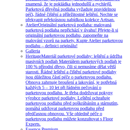
znamená, že je pokládka jednodušší a rychlejší.
Parketová dřevěná podlaha vyžaduje pravidelnou
péči, řádné čištění a příležitostné leštění. Nechte se
překvapit prřekrásnou nabídkou kolekce Artisan.
Atelier
Originální parketová podlaha: malovaná
parketová podlaha nepřichází v úvahu! Přejete-li si
originální parketovou podlahu, zapomeňte na
malování vzorů na parkety. Kupte Atelier parketovou
podlahu – definici originálu!
Galleria
Heritage
Materiál parketové podlahy: leštění a údržba
masivních podlah Materiálem parketových podlah je
100 % přírodní dřevo, čili si nemusíme dělat větší
starosti. Řádné leštění a čištění parketové podlahy
jsou důležitou částí péče o parketovou podlahu.
Obnova zahrnuje broušení a lakování, je potřebná
každých 5 – 10 let při řádném pečování o
parketovou podlahu. Je třeba dodržovat pokyny
výrobce parketové podlahy. Leštění ochraňuje
parketovou podlahu před poškrábáním a stárnutím,
pomáhá udržovat parketovou podlahu před
předčasnou obnovou. Vše ohledně péče o
parketovou podlahu můžete konzultovat s Floor
Experts.
Essence Premium