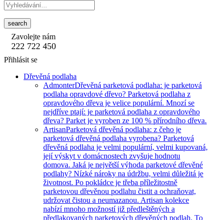
search
Zavolejte nám
222 722 450
Přihlásit se
Dřevěná podlaha
Admonter
Dřevěná parketová podlaha: je parketová
podlaha opravdové dřevo? Parketová podlaha z
opravdového dřeva je velice populární. Mnozí se
nejdříve ptají: je parketová podlaha z opravdového
dřeva? Parket je vyroben ze 100 % přírodního dřeva.
Artisan
Parketová dřevěná podlaha: z čeho je
parketová dřevěná podlaha vyrobena? Parketová
dřevěná podlaha je velmi populární, velmi kupovaná,
její výskyt v domácnostech zvyšuje hodnotu
domova. Jaká je největší výhoda parketové dřevěné
podlahy? Nízké nároky na údržbu, velmi důležitá je
životnost. Po pokládce je třeba příležitostně
parketovou dřevěnou podlahu čistit a ochraňovat,
udržovat čistou a neumazanou. Artisan kolekce
nabízí mnoho možností již předleštěných a
předlakovaných parketových dřevěných podlah. To