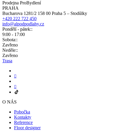
Prodejna ProBydlení
PRAHA
Bucharova 1281/2 158 00 Praha 5 – Stodůlky
+420 222 722 450
info@alpodpodlahy.cz
Pondělí - pátek::
9:00 - 17:00
Sobota::
Zavřeno
Neděle::
Zavřeno
Trasa
O NÁS
Pobočka
Kontakty
Reference
Floor designer