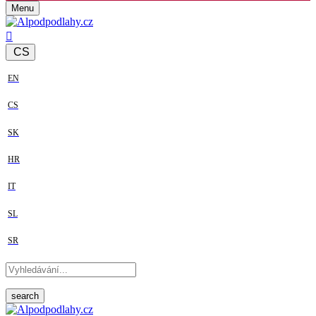
Menu
CS
EN
CS
SK
HR
IT
SL
SR
search