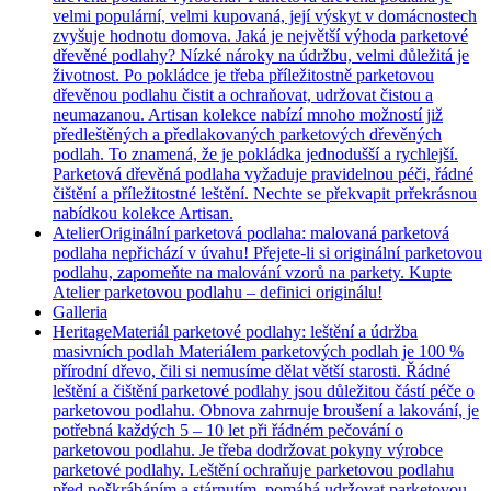
velmi populární, velmi kupovaná, její výskyt v domácnostech
zvyšuje hodnotu domova. Jaká je největší výhoda parketové
dřevěné podlahy? Nízké nároky na údržbu, velmi důležitá je
životnost. Po pokládce je třeba příležitostně parketovou
dřevěnou podlahu čistit a ochraňovat, udržovat čistou a
neumazanou. Artisan kolekce nabízí mnoho možností již
předleštěných a předlakovaných parketových dřevěných
podlah. To znamená, že je pokládka jednodušší a rychlejší.
Parketová dřevěná podlaha vyžaduje pravidelnou péči, řádné
čištění a příležitostné leštění. Nechte se překvapit prřekrásnou
nabídkou kolekce Artisan.
Atelier
Originální parketová podlaha: malovaná parketová
podlaha nepřichází v úvahu! Přejete-li si originální parketovou
podlahu, zapomeňte na malování vzorů na parkety. Kupte
Atelier parketovou podlahu – definici originálu!
Galleria
Heritage
Materiál parketové podlahy: leštění a údržba
masivních podlah Materiálem parketových podlah je 100 %
přírodní dřevo, čili si nemusíme dělat větší starosti. Řádné
leštění a čištění parketové podlahy jsou důležitou částí péče o
parketovou podlahu. Obnova zahrnuje broušení a lakování, je
potřebná každých 5 – 10 let při řádném pečování o
parketovou podlahu. Je třeba dodržovat pokyny výrobce
parketové podlahy. Leštění ochraňuje parketovou podlahu
před poškrábáním a stárnutím, pomáhá udržovat parketovou