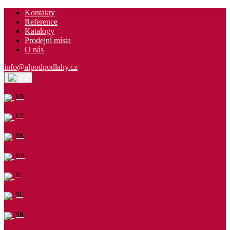
Kontakty
Reference
Katalogy
Prodejní místa
O nás
info@alpodpodlahy.cz
CZ
EN
CZ
SK
HR
IT
SL
SR