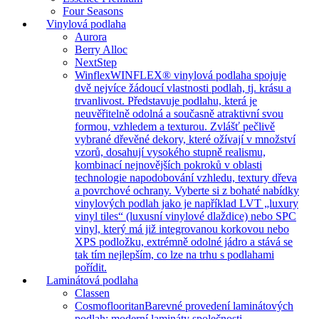
Four Seasons
Vinylová podlaha
Aurora
Berry Alloc
NextStep
Winflex
WINFLEX® vinylová podlaha spojuje
dvě nejvíce žádoucí vlastnosti podlah, tj. krásu a
trvanlivost. Představuje podlahu, která je
neuvěřitelně odolná a současně atraktivní svou
formou, vzhledem a texturou. Zvlášť pečlivě
vybrané dřevěné dekory, které ožívají v množství
vzorů, dosahují vysokého stupně realismu,
kombinací nejnovějších pokroků v oblasti
technologie napodobování vzhledu, textury dřeva
a povrchové ochrany. Vyberte si z bohaté nabídky
vinylových podlah jako je například LVT „luxury
vinyl tiles“ (luxusní vinylové dlaždice) nebo SPC
vinyl, který má již integrovanou korkovou nebo
XPS podložku, extrémně odolné jádro a stává se
tak tím nejlepším, co lze na trhu s podlahami
pořídit.
Laminátová podlaha
Classen
Cosmoflooritan
Barevné provedení laminátových
podlah: moderní lamináty společnosti