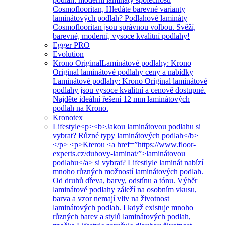
Cosmoflooritan, Hledáte barevné varianty
laminátových podlah? Podlahové lamináty
Cosmoflooritan jsou správnou volbou. Svěží,
barevné, moderní, vysoce kvalitní podlahy!
Egger PRO
Evolution
Krono Original
Laminátové podlahy: Krono
Original laminátové podlahy ceny a nabídky
Laminátové podlahy: Krono Original laminátové
podlahy jsou vysoce kvalitní a cenově dostupné.
Najděte ideální řešení 12 mm laminátových
podlah na Krono.
Kronotex
Lifestyle
<p><b>Jakou laminátovou podlahu si
vybrat? Různé typy laminátových podlah</b>
</p> <p>Kterou <a href=”https://www.floor-
experts.cz/dubovy-laminat/”>laminátovou
podlahu</a> si vybrat? Lifestlyle laminát nabízí
mnoho různých možností laminátových podlah.
Od druhů dřeva, barvy, odstínu a tónu. Výběr
laminátové podlahy záleží na osobním vkusu,
barva a vzor nemají vliv na životnost
laminátových podlah. I když existuje mnoho
různých barev a stylů laminátových podlah,