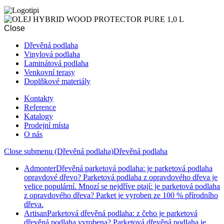
Close
Dřevěná podlaha
Vinylová podlaha
Laminátová podlaha
Venkovní terasy
Doplňkové materiály
Kontakty
Reference
Katalogy
Prodejní místa
O nás
Close submenu (Dřevěná podlaha)
Dřevěná podlaha
Admonter
Dřevěná parketová podlaha: je parketová podlaha
opravdové dřevo? Parketová podlaha z opravdového dřeva je
velice populární. Mnozí se nejdříve ptají: je parketová podlaha
z opravdového dřeva? Parket je vyroben ze 100 % přírodního
dřeva.
Artisan
Parketová dřevěná podlaha: z čeho je parketová
dřevěná podlaha vyrobena? Parketová dřevěná podlaha je