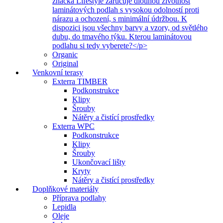
značka Lifestyle zaručuje dlouhou životnost
laminátových podlah s vysokou odolností proti
nárazu a ochození, s minimální údržbou. K
dispozici jsou všechny barvy a vzory, od světlého
dubu, do tmavého týku. Kterou laminátovou
podlahu si tedy vyberete?</p>
Organic
Original
Venkovní terasy
Exterra TIMBER
Podkonstrukce
Klipy
Šrouby
Nátěry a čistící prostředky
Exterra WPC
Podkonstrukce
Klipy
Šrouby
Ukončovací lišty
Kryty
Nátěry a čistící prostředky
Doplňkové materiály
Příprava podlahy
Lepidla
Oleje