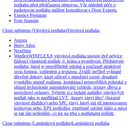
podlahu před předčasnou obnovou. Vše ohledně péče o
parketovou podlahu můžete konzultovat s Floor Experts.
Essence Premium
Four Seasons
Close submenu (Vinylová podlaha)
Vinylová podlaha
Aurora
Berry Alloc
NextStep
Winflex
WINFLEX® vinylová podlaha spojuje dvě nejvíce
žádoucí vlastnosti podlah, tj. krásu a trvanlivost. Představuje
podlahu, která je neuvěřitelně odolná a současně atraktivní
svou formou, vzhledem a texturou. Zvlášť pečlivě vybrané
dřevěné dekory, které ožívají v množství vzorů, dosahují
vysokého stupně realismu, kombinací nejnovějších pokroků v
oblasti technologie napodobování vzhledu, textury dřeva a
povrchové ochrany. Vyberte si z bohaté nabídky vinylových
podlah jako je například LVT „luxury vinyl tiles“ (luxusní
vinylové dlaždice) nebo SPC vinyl, který má již integrovanou
korkovou nebo XPS podložku, extrémně odolné jádro a stává
se tak tím nejlepším, co lze na trhu s podlahami pořídit.
Close submenu (Laminátová podlaha)
Laminátová podlaha