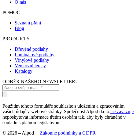
O nás
POMOC
Seznam přání
Blog
PRODUKTY
Dřevěné podlahy
Laminátové podlahy
Vinylové podlahy
Venkovní terasy
Katalogy
ODBĚR NAŠEHO NEWSLETTERU
Použitím tohoto formuláře souhlasíte s uložením a zpracováním
vašich údajů z webové stránky. Společnost Alpod d.o.o.
se zavazuje
neposkytovat informace třetím osobám tak, aby byly chráněné v
souladu s platnou legislativou.
© 2026 – Alpod |
Zákonné podmínky a GDPR