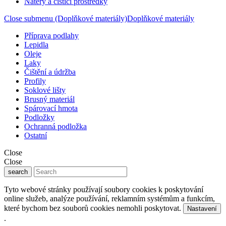
Nátěry a čistící prostředky
Close submenu (Doplňkové materiály)
Doplňkové materiály
Příprava podlahy
Lepidla
Oleje
Laky
Čištění a údržba
Profily
Soklové lišty
Brusný materiál
Spárovací hmota
Podložky
Ochranná podložka
Ostatní
Close
Close
search
Tyto webové stránky používají soubory cookies k poskytování
online služeb, analýze používání, reklamním systémům a funkcím,
které bychom bez souborů cookies nemohli poskytovat.
Nastavení
.