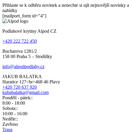
Přihlaste se k odběru novinek a nenechte si ujít nejnovější novinky a
nabídky
[mailpoet_form id="4"]
Podlahové krytiny Alpod CZ
+420 222 722 450
Bucharova 1281/2
158 00 Praha 5 – Stodůlky
info@alpodpodlahy.cz
JAKUB BALATKA
Haratice 127<br>468 46 Plavy
+420 720 637 920
kubabalatka@gmail.com
Pondělí - pátek::
8:00 - 18:00
Sobota::
10:00 - 16:00
Neděle::
Zavřeno
Trasa