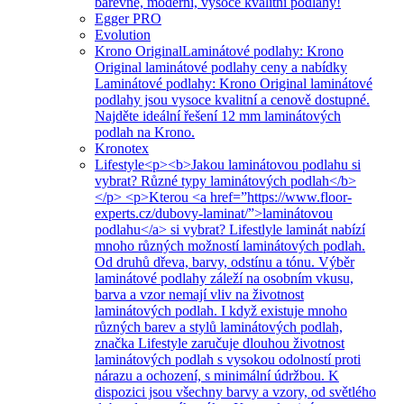
barevné, moderní, vysoce kvalitní podlahy!
Egger PRO
Evolution
Krono Original
Laminátové podlahy: Krono
Original laminátové podlahy ceny a nabídky
Laminátové podlahy: Krono Original laminátové
podlahy jsou vysoce kvalitní a cenově dostupné.
Najděte ideální řešení 12 mm laminátových
podlah na Krono.
Kronotex
Lifestyle
<p><b>Jakou laminátovou podlahu si
vybrat? Různé typy laminátových podlah</b>
</p> <p>Kterou <a href=”https://www.floor-
experts.cz/dubovy-laminat/”>laminátovou
podlahu</a> si vybrat? Lifestlyle laminát nabízí
mnoho různých možností laminátových podlah.
Od druhů dřeva, barvy, odstínu a tónu. Výběr
laminátové podlahy záleží na osobním vkusu,
barva a vzor nemají vliv na životnost
laminátových podlah. I když existuje mnoho
různých barev a stylů laminátových podlah,
značka Lifestyle zaručuje dlouhou životnost
laminátových podlah s vysokou odolností proti
nárazu a ochození, s minimální údržbou. K
dispozici jsou všechny barvy a vzory, od světlého