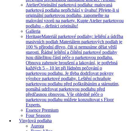
Atelier
Originální parketová podlaha: malovaná
parketová podlaha nepřichází v úvahu! Přejete-li si
originální parketovou podlahu, zapomeňte na
malování vzorů na parkety. Kupte Atelier parketovou
podlahu – definici originálu!
Galleria
Heritage
Materiál parketové podlahy: leštění a údržba
masivních podlah Materiálem parketových podlah je
100 % přírodní dřevo, čili si nemusíme dělat větší
starosti. Řádné leštění a čištění parketové podlahy
jsou důležitou částí péče o parketovou podlahu.
Obnova zahrnuje broušení a lakování, je potřebná
každých 5 – 10 let při řádném pečování o
parketovou podlahu. Je třeba dodržovat pokyny
výrobce parketové podlahy. Leštění ochraňuje
parketovou podlahu před poškrábáním a stárnutím,
pomáhá udržovat parketovou podlahu před
předčasnou obnovou. Vše ohledně péče o
parketovou podlahu můžete konzultovat s Floor
Experts.
Essence Premium
Four Seasons
Vinylová podlaha
Aurora