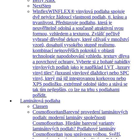
Berry Alloc
NextStep
Winflex
WINFLEX® vinylová podlaha spojuje
dvě nejvíce žádoucí vlastnosti podlah, tj. krásu a
trvanlivost. Představuje podlahu, která je
neuvěřitelně odolná a současně atraktivní svou
formou, vzhledem a texturou. Zvlášť pečlivě
vybrané dřevěné dekory, které ožívají v množství
vzorů, dosahují vysokého stupně realismu,
kombinací nejnovějších pokroků v oblasti
technologie napodobování vzhledu, textury dřeva
a povrchové ochrany. Vyberte si z bohaté nabídky
vinylových podlah jako je například LVT „luxury
vinyl tiles“ (luxusní vinylové dlaždice) nebo SPC
vinyl, který má již integrovanou korkovou nebo
XPS podložku, extrémně odolné jádro a stává se
tak tím nejlepším, co lze na trhu s podlahami
pořídit.
Laminátová podlaha
Classen
Cosmoflooritan
Barevné provedení laminátových
podlah: moderní lamináty společnosti
Cosmoflooritan, Hledáte barevné varianty
laminátových podlah? Podlahové lamináty
Cosmoflooritan jsou správnou volbou. Svěží,