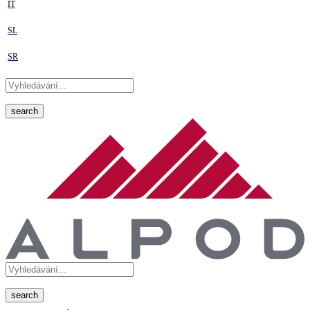
IT
SL
SR
search
search