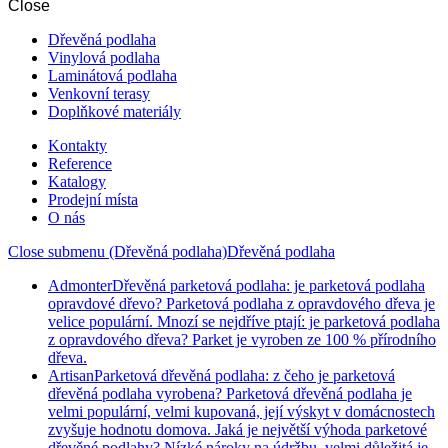
Close
Dřevěná podlaha
Vinylová podlaha
Laminátová podlaha
Venkovní terasy
Doplňkové materiály
Kontakty
Reference
Katalogy
Prodejní místa
O nás
Close submenu (Dřevěná podlaha)
Dřevěná podlaha
Admonter
Dřevěná parketová podlaha: je parketová podlaha
opravdové dřevo? Parketová podlaha z opravdového dřeva je
velice populární. Mnozí se nejdříve ptají: je parketová podlaha
z opravdového dřeva? Parket je vyroben ze 100 % přírodního
dřeva.
Artisan
Parketová dřevěná podlaha: z čeho je parketová
dřevěná podlaha vyrobena? Parketová dřevěná podlaha je
velmi populární, velmi kupovaná, její výskyt v domácnostech
zvyšuje hodnotu domova. Jaká je největší výhoda parketové
dřevěné podlahy? Nízké nároky na údržbu, velmi důležitá je