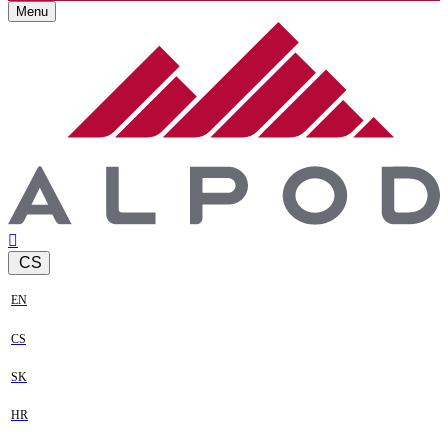
Menu
CS
EN
CS
SK
HR