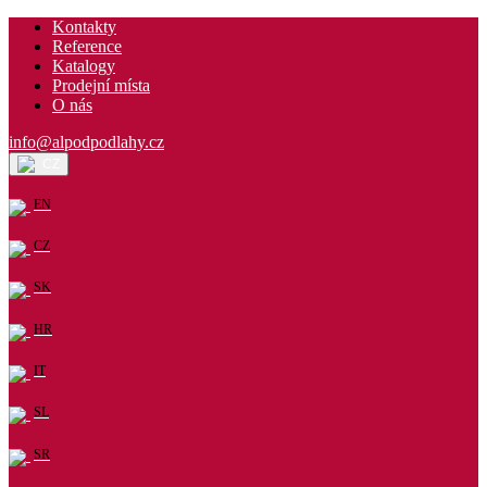
Kontakty
Reference
Katalogy
Prodejní místa
O nás
info@alpodpodlahy.cz
CZ
EN
CZ
SK
HR
IT
SL
SR