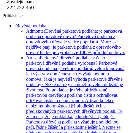
Zavolejte nám
222 722 450
Přihlásit se
Dřevěná podlaha
Admonter
Dřevěná parketová podlaha: je parketová
podlaha opravdové dřevo? Parketová podlaha z
opravdového dřeva je velice populární. Mnozí se
nejdříve ptají: je parketová podlaha z opravdového
dřeva? Parket je vyroben ze 100 % přírodního dřeva.
Artisan
Parketová dřevěná podlaha: z čeho je
parketová dřevěná podlaha vyrobena? Parketová
dřevěná podlaha je velmi populární, velmi kupovaná,
její výskyt v domácnostech zvyšuje hodnotu
domova. Jaká je největší výhoda parketové dřevěné
podlahy? Nízké nároky na údržbu, velmi důležitá je
životnost. Po pokládce je třeba příležitostně
parketovou dřevěnou podlahu čistit a ochraňovat,
udržovat čistou a neumazanou. Artisan kolekce
nabízí mnoho možností již předleštěných a
předlakovaných parketových dřevěných podlah. To
znamená, že je pokládka jednodušší a rychlejší.
Parketová dřevěná podlaha vyžaduje pravidelnou
péči, řádné čištění a příležitostné leštění. Nechte se
překvapit prřekrásnou nabídkou kolekce Artisan.