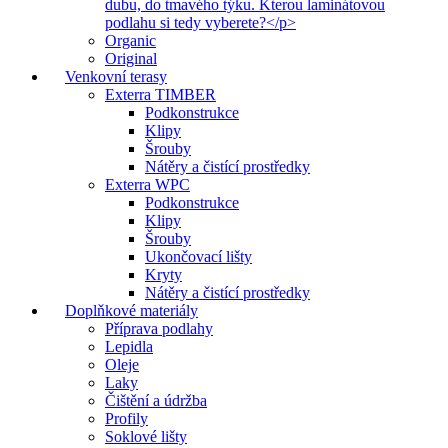
dubu, do tmavého týku. Kterou laminátovou
podlahu si tedy vyberete?</p>
Organic
Original
Venkovní terasy
Exterra TIMBER
Podkonstrukce
Klipy
Šrouby
Nátěry a čistící prostředky
Exterra WPC
Podkonstrukce
Klipy
Šrouby
Ukončovací lišty
Kryty
Nátěry a čistící prostředky
Doplňkové materiály
Příprava podlahy
Lepidla
Oleje
Laky
Čištění a údržba
Profily
Soklové lišty