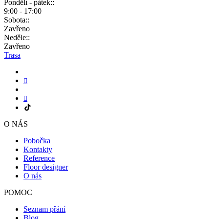
Pondělí - pátek::
9:00 - 17:00
Sobota::
Zavřeno
Neděle::
Zavřeno
Trasa
O NÁS
Pobočka
Kontakty
Reference
Floor designer
O nás
POMOC
Seznam přání
Blog