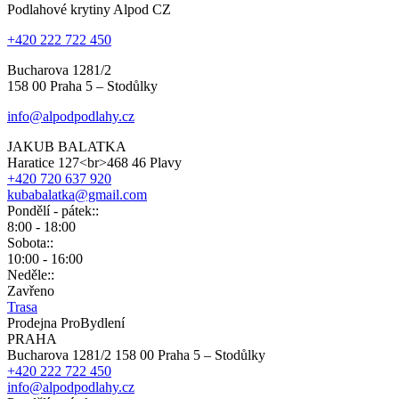
Podlahové krytiny Alpod CZ
+420 222 722 450
Bucharova 1281/2
158 00 Praha 5 – Stodůlky
info@alpodpodlahy.cz
JAKUB BALATKA
Haratice 127<br>468 46 Plavy
+420 720 637 920
kubabalatka@gmail.com
Pondělí - pátek::
8:00 - 18:00
Sobota::
10:00 - 16:00
Neděle::
Zavřeno
Trasa
Prodejna ProBydlení
PRAHA
Bucharova 1281/2 158 00 Praha 5 – Stodůlky
+420 222 722 450
info@alpodpodlahy.cz