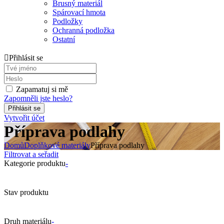
Brusný materiál
Spárovací hmota
Podložky
Ochranná podložka
Ostatní
Přihlásit se
Zapamatuj si mě
Zapomněli jste heslo?
Vytvořit účet
Příprava podlahy
Domů
Doplňkové materiály
Příprava podlahy
Filtrovat a seřadit
Kategorie produktu
-
Stav produktu
Druh materiálu
-