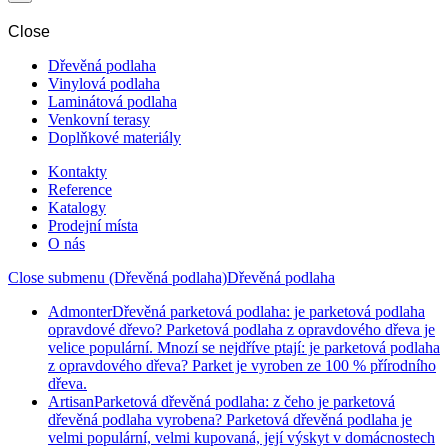
Close
Dřevěná podlaha
Vinylová podlaha
Laminátová podlaha
Venkovní terasy
Doplňkové materiály
Kontakty
Reference
Katalogy
Prodejní místa
O nás
Close submenu (Dřevěná podlaha)
Dřevěná podlaha
Admonter
Dřevěná parketová podlaha: je parketová podlaha
opravdové dřevo? Parketová podlaha z opravdového dřeva je
velice populární. Mnozí se nejdříve ptají: je parketová podlaha
z opravdového dřeva? Parket je vyroben ze 100 % přírodního
dřeva.
Artisan
Parketová dřevěná podlaha: z čeho je parketová
dřevěná podlaha vyrobena? Parketová dřevěná podlaha je
velmi populární, velmi kupovaná, její výskyt v domácnostech