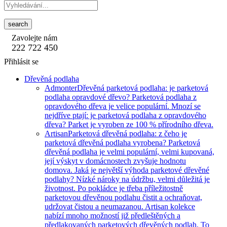
search
Zavolejte nám
222 722 450
Přihlásit se
Dřevěná podlaha
Admonter
Dřevěná parketová podlaha: je parketová
podlaha opravdové dřevo? Parketová podlaha z
opravdového dřeva je velice populární. Mnozí se
nejdříve ptají: je parketová podlaha z opravdového
dřeva? Parket je vyroben ze 100 % přírodního dřeva.
Artisan
Parketová dřevěná podlaha: z čeho je
parketová dřevěná podlaha vyrobena? Parketová
dřevěná podlaha je velmi populární, velmi kupovaná,
její výskyt v domácnostech zvyšuje hodnotu
domova. Jaká je největší výhoda parketové dřevěné
podlahy? Nízké nároky na údržbu, velmi důležitá je
životnost. Po pokládce je třeba příležitostně
parketovou dřevěnou podlahu čistit a ochraňovat,
udržovat čistou a neumazanou. Artisan kolekce
nabízí mnoho možností již předleštěných a
předlakovaných parketových dřevěných podlah. To