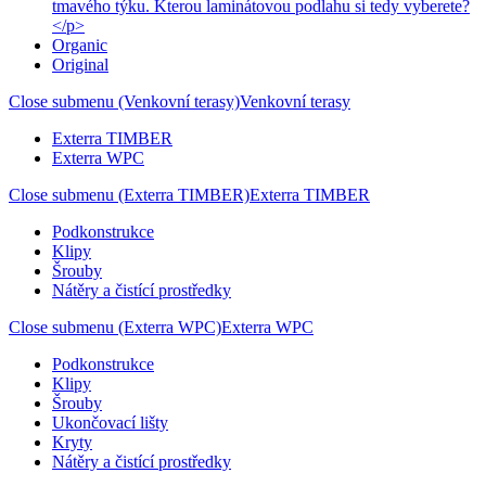
tmavého týku. Kterou laminátovou podlahu si tedy vyberete?
</p>
Organic
Original
Close submenu (Venkovní terasy)
Venkovní terasy
Exterra TIMBER
Exterra WPC
Close submenu (Exterra TIMBER)
Exterra TIMBER
Podkonstrukce
Klipy
Šrouby
Nátěry a čistící prostředky
Close submenu (Exterra WPC)
Exterra WPC
Podkonstrukce
Klipy
Šrouby
Ukončovací lišty
Kryty
Nátěry a čistící prostředky