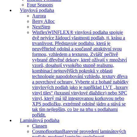
Four Seasons
Vinylová podlaha
Aurora
Berry Alloc
NextStep
Winflex
WINFLEX® vinylová podlaha spojuje
dvě nejvíce žádoucí vlastnosti podlah, tj. krásu a
trvanlivost. Představuje podlahu, která je
neuvěřitelně odolná a současně atraktivní svou
formou, vzhledem a texturou. Zvlášť pečlivě
vybrané dřevěné dekory, které ožívají v množství
vzorů, dosahují vysokého stupně realismu,
kombinací nejnovějších pokroků v oblasti
technologie napodobování vzhledu, textury dřeva
a povrchové ochrany. Vyberte si z bohaté nabídky
vinylových podlah jako je například LVT „luxury
vinyl tiles“ (luxusní vinylové dlaždice) nebo SPC
vinyl, který má již integrovanou korkovou nebo
XPS podložku, extrémně odolné jádro a stává se
tak tím nejlepším, co lze na trhu s podlahami
pořídit.
Laminátová podlaha
Classen
Cosmoflooritan
Barevné provedení laminátových
podlah: moderní lamináty společnosti