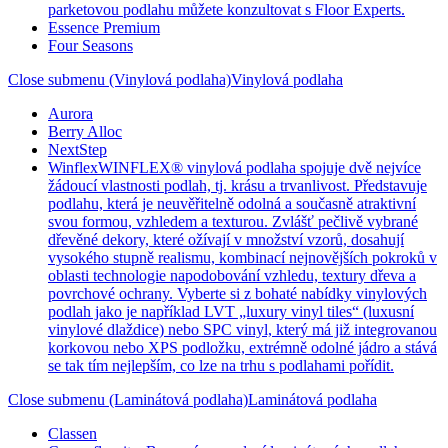
parketovou podlahu můžete konzultovat s Floor Experts.
Essence Premium
Four Seasons
Close submenu (Vinylová podlaha)
Vinylová podlaha
Aurora
Berry Alloc
NextStep
Winflex
WINFLEX® vinylová podlaha spojuje dvě nejvíce
žádoucí vlastnosti podlah, tj. krásu a trvanlivost. Představuje
podlahu, která je neuvěřitelně odolná a současně atraktivní
svou formou, vzhledem a texturou. Zvlášť pečlivě vybrané
dřevěné dekory, které ožívají v množství vzorů, dosahují
vysokého stupně realismu, kombinací nejnovějších pokroků v
oblasti technologie napodobování vzhledu, textury dřeva a
povrchové ochrany. Vyberte si z bohaté nabídky vinylových
podlah jako je například LVT „luxury vinyl tiles“ (luxusní
vinylové dlaždice) nebo SPC vinyl, který má již integrovanou
korkovou nebo XPS podložku, extrémně odolné jádro a stává
se tak tím nejlepším, co lze na trhu s podlahami pořídit.
Close submenu (Laminátová podlaha)
Laminátová podlaha
Classen