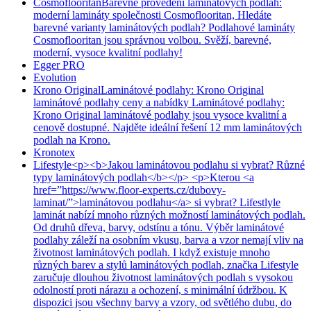
Cosmoflooritan
Barevné provedení laminátových podlah:
moderní lamináty společnosti Cosmoflooritan, Hledáte
barevné varianty laminátových podlah? Podlahové lamináty
Cosmoflooritan jsou správnou volbou. Svěží, barevné,
moderní, vysoce kvalitní podlahy!
Egger PRO
Evolution
Krono Original
Laminátové podlahy: Krono Original
laminátové podlahy ceny a nabídky Laminátové podlahy:
Krono Original laminátové podlahy jsou vysoce kvalitní a
cenově dostupné. Najděte ideální řešení 12 mm laminátových
podlah na Krono.
Kronotex
Lifestyle
<p><b>Jakou laminátovou podlahu si vybrat? Různé
typy laminátových podlah</b></p> <p>Kterou <a
href=”https://www.floor-experts.cz/dubovy-
laminat/”>laminátovou podlahu</a> si vybrat? Lifestlyle
laminát nabízí mnoho různých možností laminátových podlah.
Od druhů dřeva, barvy, odstínu a tónu. Výběr laminátové
podlahy záleží na osobním vkusu, barva a vzor nemají vliv na
životnost laminátových podlah. I když existuje mnoho
různých barev a stylů laminátových podlah, značka Lifestyle
zaručuje dlouhou životnost laminátových podlah s vysokou
odolností proti nárazu a ochození, s minimální údržbou. K
dispozici jsou všechny barvy a vzory, od světlého dubu, do