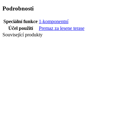
Podrobnosti
Speciální funkce
1-komponentní
Účel použití
Premaz za lesene terase
Související produkty
ZÁVĚS INOX
NAČETNO NA
WPC
DECKING (10
KUS/PAK)
OCHRANÝ
PROSTŘEDEK