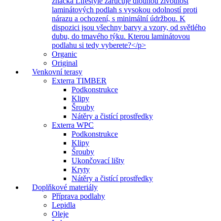
značka Lifestyle zaručuje dlouhou životnost
laminátových podlah s vysokou odolností proti
nárazu a ochození, s minimální údržbou. K
dispozici jsou všechny barvy a vzory, od světlého
dubu, do tmavého týku. Kterou laminátovou
podlahu si tedy vyberete?</p>
Organic
Original
Venkovní terasy
Exterra TIMBER
Podkonstrukce
Klipy
Šrouby
Nátěry a čistící prostředky
Exterra WPC
Podkonstrukce
Klipy
Šrouby
Ukončovací lišty
Kryty
Nátěry a čistící prostředky
Doplňkové materiály
Příprava podlahy
Lepidla
Oleje