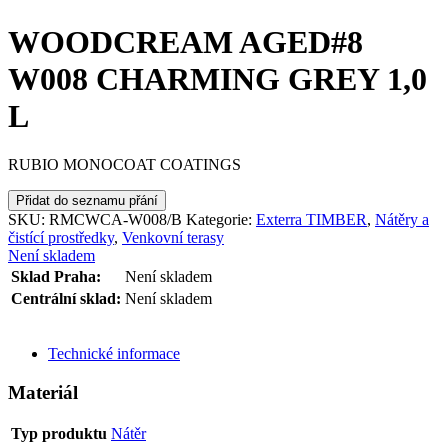
WOODCREAM AGED#8
W008 CHARMING GREY 1,0
L
RUBIO MONOCOAT COATINGS
Přidat do seznamu přání
SKU:
RMCWCA-W008/B
Kategorie:
Exterra TIMBER
,
Nátěry a
čistící prostředky
,
Venkovní terasy
Není skladem
Sklad Praha:
Není skladem
Centrální sklad:
Není skladem
ODESLAT DOTAZ
Technické informace
Materiál
Typ produktu
Nátěr