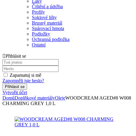
Laky
Čištění a údržba
Profily
Soklové lišty
Brusný materiál
Spárovací hmota
Podložky
Ochranná podložka
Ostatní
Přihlásit se
Zapamatuj si mě
Zapomněli jste heslo?
Vytvořit účet
Domů
Doplňkové materiály
Oleje
WOODCREAM AGED#8 W008
CHARMING GREY 1,0 L