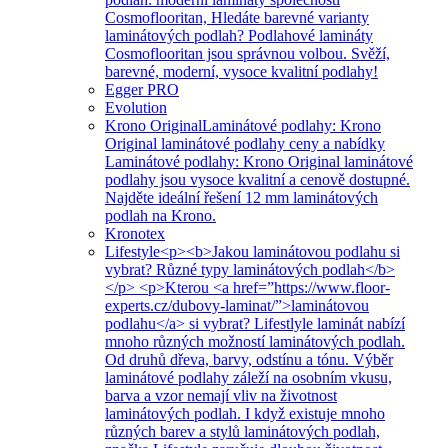
Cosmoflooritan, Hledáte barevné varianty
laminátových podlah? Podlahové lamináty
Cosmoflooritan jsou správnou volbou. Svěží,
barevné, moderní, vysoce kvalitní podlahy!
Egger PRO
Evolution
Krono Original
Laminátové podlahy: Krono
Original laminátové podlahy ceny a nabídky
Laminátové podlahy: Krono Original laminátové
podlahy jsou vysoce kvalitní a cenově dostupné.
Najděte ideální řešení 12 mm laminátových
podlah na Krono.
Kronotex
Lifestyle
<p><b>Jakou laminátovou podlahu si
vybrat? Různé typy laminátových podlah</b>
</p> <p>Kterou <a href=”https://www.floor-
experts.cz/dubovy-laminat/”>laminátovou
podlahu</a> si vybrat? Lifestlyle laminát nabízí
mnoho různých možností laminátových podlah.
Od druhů dřeva, barvy, odstínu a tónu. Výběr
laminátové podlahy záleží na osobním vkusu,
barva a vzor nemají vliv na životnost
laminátových podlah. I když existuje mnoho
různých barev a stylů laminátových podlah,