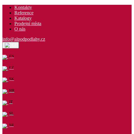
Kontakty
Reference
Katalogy
Prodejní místa
O nás
info@alpodpodlahy.cz
CZ
EN
CZ
SK
HR
IT
SL
SR