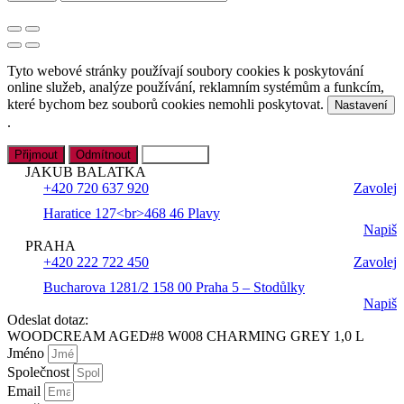
Tyto webové stránky používají soubory cookies k poskytování
online služeb, analýze používání, reklamním systémům a funkcím,
které bychom bez souborů cookies nemohli poskytovat.
Nastavení
.
Přijmout
Odmítnout
Nastavení
JAKUB BALATKA
+420 720 637 920
Zavolej
Haratice 127<br>468 46 Plavy
Napiš
PRAHA
+420 222 722 450
Zavolej
Bucharova 1281/2 158 00 Praha 5 – Stodůlky
Napiš
Odeslat dotaz:
WOODCREAM AGED#8 W008 CHARMING GREY 1,0 L
Jméno
Společnost
Email