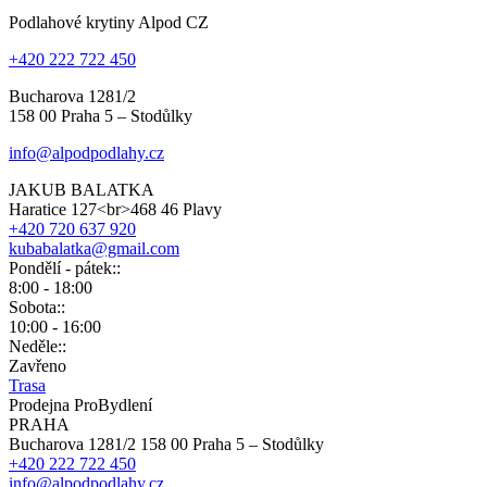
Podlahové krytiny Alpod CZ
+420 222 722 450
Bucharova 1281/2
158 00 Praha 5 – Stodůlky
info@alpodpodlahy.cz
JAKUB BALATKA
Haratice 127<br>468 46 Plavy
+420 720 637 920
kubabalatka@gmail.com
Pondělí - pátek::
8:00 - 18:00
Sobota::
10:00 - 16:00
Neděle::
Zavřeno
Trasa
Prodejna ProBydlení
PRAHA
Bucharova 1281/2 158 00 Praha 5 – Stodůlky
+420 222 722 450
info@alpodpodlahy.cz