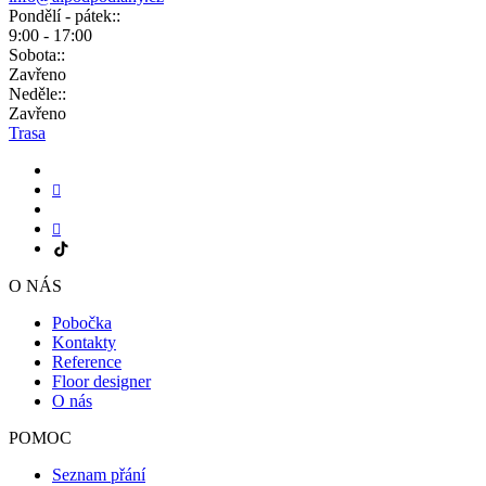
Pondělí - pátek::
9:00 - 17:00
Sobota::
Zavřeno
Neděle::
Zavřeno
Trasa
O NÁS
Pobočka
Kontakty
Reference
Floor designer
O nás
POMOC
Seznam přání