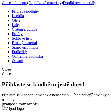
Close submenu (Doplňkové materiály)
Doplňkové materiály
Příprava podlahy
Lepidla
Oleje
Laky
Čištění a údržba
Profily
Soklové lišty
Brusný materiál
Spárovací hmota
Podložky
Ochranná podložka
Ostatní
Close
Close
Přihlaste se k odběru ještě dnes!
Přihlaste se k odběru novinek a nenechte si ujít nejnovější novinky a
nabídky
[mailpoet_form id="4"]