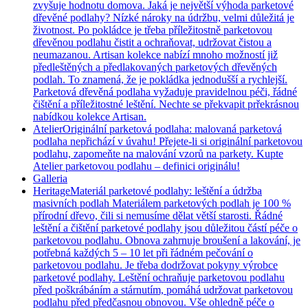
zvyšuje hodnotu domova. Jaká je největší výhoda parketové
dřevěné podlahy? Nízké nároky na údržbu, velmi důležitá je
životnost. Po pokládce je třeba příležitostně parketovou
dřevěnou podlahu čistit a ochraňovat, udržovat čistou a
neumazanou. Artisan kolekce nabízí mnoho možností již
předleštěných a předlakovaných parketových dřevěných
podlah. To znamená, že je pokládka jednodušší a rychlejší.
Parketová dřevěná podlaha vyžaduje pravidelnou péči, řádné
čištění a příležitostné leštění. Nechte se překvapit prřekrásnou
nabídkou kolekce Artisan.
Atelier
Originální parketová podlaha: malovaná parketová
podlaha nepřichází v úvahu! Přejete-li si originální parketovou
podlahu, zapomeňte na malování vzorů na parkety. Kupte
Atelier parketovou podlahu – definici originálu!
Galleria
Heritage
Materiál parketové podlahy: leštění a údržba
masivních podlah Materiálem parketových podlah je 100 %
přírodní dřevo, čili si nemusíme dělat větší starosti. Řádné
leštění a čištění parketové podlahy jsou důležitou částí péče o
parketovou podlahu. Obnova zahrnuje broušení a lakování, je
potřebná každých 5 – 10 let při řádném pečování o
parketovou podlahu. Je třeba dodržovat pokyny výrobce
parketové podlahy. Leštění ochraňuje parketovou podlahu
před poškrábáním a stárnutím, pomáhá udržovat parketovou
podlahu před předčasnou obnovou. Vše ohledně péče o