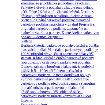
znamená, že je pokládka jednodušší a rychlejší.
Parketová dřevěná podlaha vyžaduje pravidelnou
péči, řádné čištění a příležitostné leštění. Nechte se
překvapit prřekrásnou nabídkou kolekce Artisan.
Atelier
Originální parketová podlaha: malovaná
parketová podlaha nepřichází v úvahu! Přejete-li si
originální parketovou podlahu, zapomeňte na
malování vzorů na parkety. Kupte Atelier parketovou
podlahu – definici originálu!
Galleria
Heritage
Materiál parketové podlahy: leštění a údržba
masivních podlah Materiálem parketových podlah je
100 % přírodní dřevo, čili si nemusíme dělat větší
starosti. Řádné leštění a čištění parketové podlahy
jsou důležitou částí péče o parketovou podlahu.
Obnova zahrnuje broušení a lakování, je potřebná
každých 5 – 10 let při řádném pečování o
parketovou podlahu. Je třeba dodržovat pokyny
výrobce parketové podlahy. Leštění ochraňuje
parketovou podlahu před poškrábáním a stárnutím,
pomáhá udržovat parketovou podlahu před
předčasnou obnovou. Vše ohledně péče o
parketovou podlahu můžete konzultovat s Floor
Experts.
Essence Premium