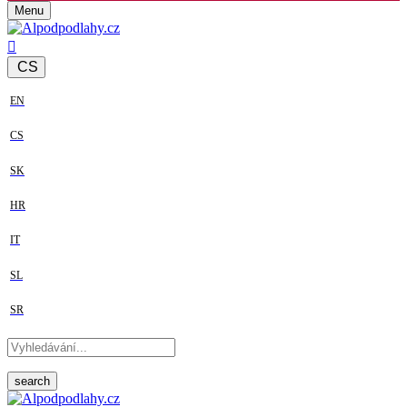
Menu
CS
EN
CS
SK
HR
IT
SL
SR
search