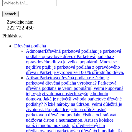
search
Zavolejte nám
222 722 450
Přihlásit se
Dřevěná podlaha
Admonter
Dřevěná parketová podlaha: je parketová
podlaha opravdové dřevo? Parketová podlaha z
opravdového dřeva je velice populární. Mnozí se
nejdříve ptají: je parketová podlaha z opravdového
dřeva? Parket je vyroben ze 100 % přírodního dřeva.
Artisan
Parketová dřevěná podlaha: z čeho je
parketová dřevěná podlaha vyrobena? Parketová
dřevěná podlaha je velmi populární, velmi kupovaná,
její výskyt v domácnostech zvyšuje hodnotu
domova. Jaká je největší výhoda parketové dřevěné
podlahy? Nízké nároky na údržbu, velmi důležitá je
životnost. Po pokládce je třeba příležitostně
parketovou dřevěnou podlahu čistit a ochraňovat,
udržovat čistou a neumazanou. Artisan kolekce
nabízí mnoho možností již předleštěných a
předlakovaných parketových dřevěných podlah. To