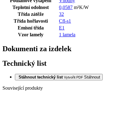
Podlahové vytápění
Vhodný
Teplotní odolnost
0,0587
m²K/W
Třída zátěže
32
Třída hořlavosti
Cfl-s1
Emisní třída
E1
Vzor lamely
1 lamela
Dokumenti za izdelek
Technický list
Stáhnout technický list
Stáhnout
Vytvořit PDF
Související produkty
Poslední balíky
LAMINÁT
813V OŘECH