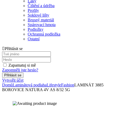
Laky
Čištění a údržba
Profily
Soklové lišty
Brusný materiál
Spárovací hmota
Podložky
Ochranná podložka
Ostatní
Přihlásit se
Zapamatuj si mě
Zapomněli jste heslo?
Vytvořit účet
Domů
Laminátová podlaha
Lifestyle
Fashion
LAMINÁT 3885
BOROVICE NATURA 4V AS 8/32 5G