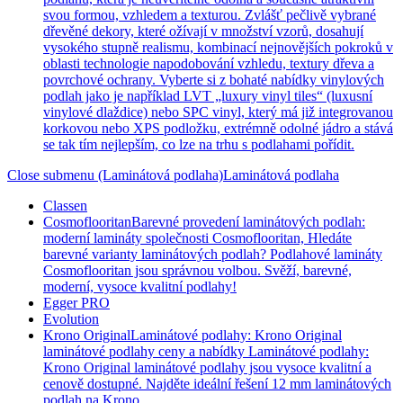
svou formou, vzhledem a texturou. Zvlášť pečlivě vybrané
dřevěné dekory, které ožívají v množství vzorů, dosahují
vysokého stupně realismu, kombinací nejnovějších pokroků v
oblasti technologie napodobování vzhledu, textury dřeva a
povrchové ochrany. Vyberte si z bohaté nabídky vinylových
podlah jako je například LVT „luxury vinyl tiles“ (luxusní
vinylové dlaždice) nebo SPC vinyl, který má již integrovanou
korkovou nebo XPS podložku, extrémně odolné jádro a stává
se tak tím nejlepším, co lze na trhu s podlahami pořídit.
Close submenu (Laminátová podlaha)
Laminátová podlaha
Classen
Cosmoflooritan
Barevné provedení laminátových podlah:
moderní lamináty společnosti Cosmoflooritan, Hledáte
barevné varianty laminátových podlah? Podlahové lamináty
Cosmoflooritan jsou správnou volbou. Svěží, barevné,
moderní, vysoce kvalitní podlahy!
Egger PRO
Evolution
Krono Original
Laminátové podlahy: Krono Original
laminátové podlahy ceny a nabídky Laminátové podlahy:
Krono Original laminátové podlahy jsou vysoce kvalitní a
cenově dostupné. Najděte ideální řešení 12 mm laminátových
podlah na Krono.