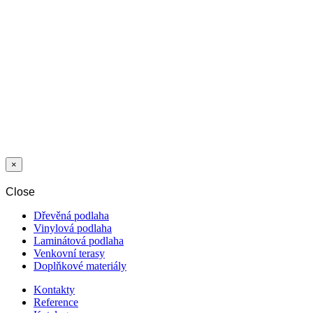
MADAGASCAR
2412 WG 4V
Poslední balíky
LAMINÁT
1205 DUB
BARN 12/33
AC5 V4 5G
×
Close
Dřevěná podlaha
Vinylová podlaha
Laminátová podlaha
Venkovní terasy
Doplňkové materiály
Kontakty
Reference