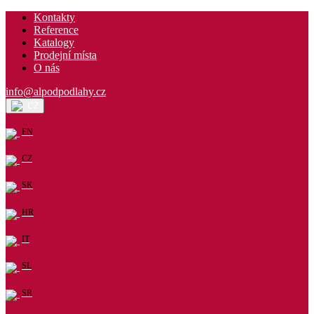
Kontakty
Reference
Katalogy
Prodejní místa
O nás
info@alpodpodlahy.cz
CZ
EN
CZ
SK
HR
IT
SL
SR