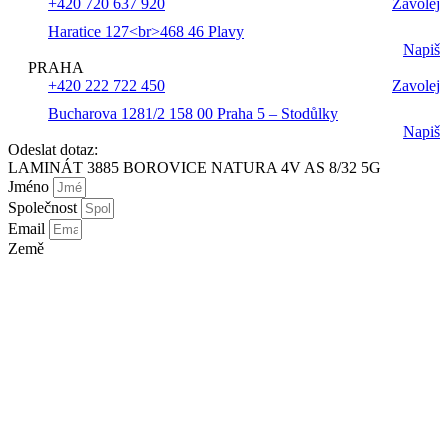
+420 720 637 920
Zavolej
Haratice 127<br>468 46 Plavy
Napiš
PRAHA
+420 222 722 450
Zavolej
Bucharova 1281/2 158 00 Praha 5 – Stodůlky
Napiš
Odeslat dotaz:
LAMINÁT 3885 BOROVICE NATURA 4V AS 8/32 5G
Jméno
Společnost
Email
Země