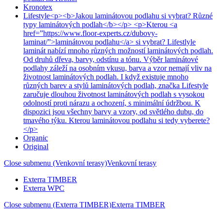
Kronotex
Lifestyle
<p><b>Jakou laminátovou podlahu si vybrat? Různé
typy laminátových podlah</b></p> <p>Kterou <a
href=”https://www.floor-experts.cz/dubovy-
laminat/”>laminátovou podlahu</a> si vybrat? Lifestlyle
laminát nabízí mnoho různých možností laminátových podlah.
Od druhů dřeva, barvy, odstínu a tónu. Výběr laminátové
podlahy záleží na osobním vkusu, barva a vzor nemají vliv na
životnost laminátových podlah. I když existuje mnoho
různých barev a stylů laminátových podlah, značka Lifestyle
zaručuje dlouhou životnost laminátových podlah s vysokou
odolností proti nárazu a ochození, s minimální údržbou. K
dispozici jsou všechny barvy a vzory, od světlého dubu, do
tmavého týku. Kterou laminátovou podlahu si tedy vyberete?
</p>
Organic
Original
Close submenu (Venkovní terasy)
Venkovní terasy
Exterra TIMBER
Exterra WPC
Close submenu (Exterra TIMBER)
Exterra TIMBER