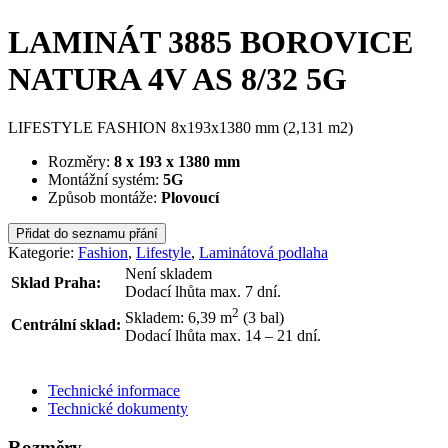
LAMINÁT 3885 BOROVICE
NATURA 4V AS 8/32 5G
LIFESTYLE FASHION 8x193x1380 mm (2,131 m2)
Rozměry:
8 x 193 x 1380 mm
Montážní systém:
5G
Způsob montáže:
Plovoucí
Přidat do seznamu přání
Kategorie:
Fashion
,
Lifestyle
,
Laminátová podlaha
Není skladem
Sklad Praha:
Dodací lhůta max. 7 dní.
2
Skladem: 6,39
m
(3 bal)
Centrální sklad:
Dodací lhůta max. 14 – 21 dní.
ODESLAT DOTAZ
Technické informace
Technické dokumenty
Rozměry