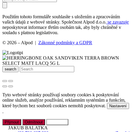
Použitím tohoto formuláře souhlasíte s uložením a zpracováním
vašich údajů z webové stránky. Společnost Alpod d.o.o.
se zavazuje
neposkytovat informace třetím osobám tak, aby byly chráněné v
souladu s platnou legislativou.
© 2026 – Alpod |
Zákonné podmínky a GDPR
search
Tyto webové stránky používají soubory cookies k poskytování
online služeb, analýze používání, reklamním systémům a funkcím,
které bychom bez souborů cookies nemohli poskytovat.
Nastavení
.
Přijmout
Odmítnout
Nastavení
JAKUB BALATKA