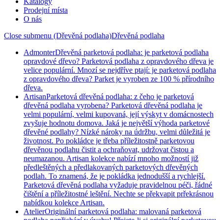
Katalogy
Prodejní místa
O nás
Close submenu (Dřevěná podlaha)
Dřevěná podlaha
Admonter
Dřevěná parketová podlaha: je parketová podlaha
opravdové dřevo? Parketová podlaha z opravdového dřeva je
velice populární. Mnozí se nejdříve ptají: je parketová podlaha
z opravdového dřeva? Parket je vyroben ze 100 % přírodního
dřeva.
Artisan
Parketová dřevěná podlaha: z čeho je parketová
dřevěná podlaha vyrobena? Parketová dřevěná podlaha je
velmi populární, velmi kupovaná, její výskyt v domácnostech
zvyšuje hodnotu domova. Jaká je největší výhoda parketové
dřevěné podlahy? Nízké nároky na údržbu, velmi důležitá je
životnost. Po pokládce je třeba příležitostně parketovou
dřevěnou podlahu čistit a ochraňovat, udržovat čistou a
neumazanou. Artisan kolekce nabízí mnoho možností již
předleštěných a předlakovaných parketových dřevěných
podlah. To znamená, že je pokládka jednodušší a rychlejší.
Parketová dřevěná podlaha vyžaduje pravidelnou péči, řádné
čištění a příležitostné leštění. Nechte se překvapit prřekrásnou
nabídkou kolekce Artisan.
Atelier
Originální parketová podlaha: malovaná parketová