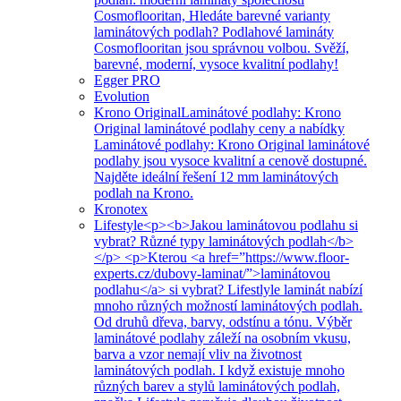
Cosmoflooritan, Hledáte barevné varianty
laminátových podlah? Podlahové lamináty
Cosmoflooritan jsou správnou volbou. Svěží,
barevné, moderní, vysoce kvalitní podlahy!
Egger PRO
Evolution
Krono Original
Laminátové podlahy: Krono
Original laminátové podlahy ceny a nabídky
Laminátové podlahy: Krono Original laminátové
podlahy jsou vysoce kvalitní a cenově dostupné.
Najděte ideální řešení 12 mm laminátových
podlah na Krono.
Kronotex
Lifestyle
<p><b>Jakou laminátovou podlahu si
vybrat? Různé typy laminátových podlah</b>
</p> <p>Kterou <a href=”https://www.floor-
experts.cz/dubovy-laminat/”>laminátovou
podlahu</a> si vybrat? Lifestlyle laminát nabízí
mnoho různých možností laminátových podlah.
Od druhů dřeva, barvy, odstínu a tónu. Výběr
laminátové podlahy záleží na osobním vkusu,
barva a vzor nemají vliv na životnost
laminátových podlah. I když existuje mnoho
různých barev a stylů laminátových podlah,