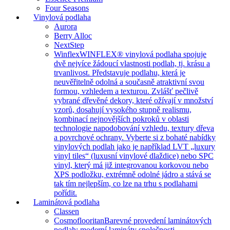
Four Seasons
Vinylová podlaha
Aurora
Berry Alloc
NextStep
Winflex
WINFLEX® vinylová podlaha spojuje
dvě nejvíce žádoucí vlastnosti podlah, tj. krásu a
trvanlivost. Představuje podlahu, která je
neuvěřitelně odolná a současně atraktivní svou
formou, vzhledem a texturou. Zvlášť pečlivě
vybrané dřevěné dekory, které ožívají v množství
vzorů, dosahují vysokého stupně realismu,
kombinací nejnovějších pokroků v oblasti
technologie napodobování vzhledu, textury dřeva
a povrchové ochrany. Vyberte si z bohaté nabídky
vinylových podlah jako je například LVT „luxury
vinyl tiles“ (luxusní vinylové dlaždice) nebo SPC
vinyl, který má již integrovanou korkovou nebo
XPS podložku, extrémně odolné jádro a stává se
tak tím nejlepším, co lze na trhu s podlahami
pořídit.
Laminátová podlaha
Classen
Cosmoflooritan
Barevné provedení laminátových
podlah: moderní lamináty společnosti