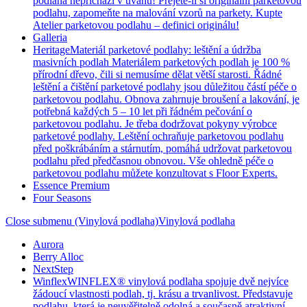
podlaha nepřichází v úvahu! Přejete-li si originální parketovou
podlahu, zapomeňte na malování vzorů na parkety. Kupte
Atelier parketovou podlahu – definici originálu!
Galleria
Heritage
Materiál parketové podlahy: leštění a údržba
masivních podlah Materiálem parketových podlah je 100 %
přírodní dřevo, čili si nemusíme dělat větší starosti. Řádné
leštění a čištění parketové podlahy jsou důležitou částí péče o
parketovou podlahu. Obnova zahrnuje broušení a lakování, je
potřebná každých 5 – 10 let při řádném pečování o
parketovou podlahu. Je třeba dodržovat pokyny výrobce
parketové podlahy. Leštění ochraňuje parketovou podlahu
před poškrábáním a stárnutím, pomáhá udržovat parketovou
podlahu před předčasnou obnovou. Vše ohledně péče o
parketovou podlahu můžete konzultovat s Floor Experts.
Essence Premium
Four Seasons
Close submenu (Vinylová podlaha)
Vinylová podlaha
Aurora
Berry Alloc
NextStep
Winflex
WINFLEX® vinylová podlaha spojuje dvě nejvíce
žádoucí vlastnosti podlah, tj. krásu a trvanlivost. Představuje
podlahu, která je neuvěřitelně odolná a současně atraktivní