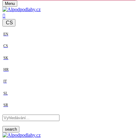
Menu
CS
EN
CS
SK
HR
IT
SL
SR
search