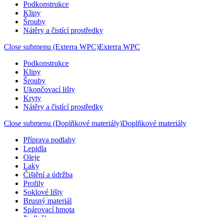
Podkonstrukce
Klipy
Šrouby
Nátěry a čistící prostředky
Close submenu (Exterra WPC)
Exterra WPC
Podkonstrukce
Klipy
Šrouby
Ukončovací lišty
Kryty
Nátěry a čistící prostředky
Close submenu (Doplňkové materiály)
Doplňkové materiály
Příprava podlahy
Lepidla
Oleje
Laky
Čištění a údržba
Profily
Soklové lišty
Brusný materiál
Spárovací hmota