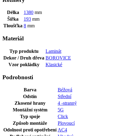
Délka
1380
mm
Šířka
193
mm
Tloušťka
8
mm
Materiál
Typ produktu
Laminát
Dekor / Druh dřeva
BOROVICE
Vzor pokládky
Klasické
Podrobnosti
Barva
Béžová
Odstín
Střední
Zkosené hrany
4 -stranný
Montážní systém
5G
Typ spoje
Click
Způsob montáže
Plovoucí
Odolnost proti opotřebení
AC4