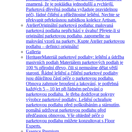
znamená, že je pokládka jednodušší a rychlejší.
Parketová dřevěná podlaha vyžaduje pravidelnou
péči, řádné čištění a příležitostné leštění. Nechte se
překvapit prřekrásnou nabídkou kolekce Artisan.
Atelier
Originální parketová podlaha: malovaná
parketová podlaha nepřichází v úvahu! Přejete-li si
originální parketovou podlahu, zapomeňte na
malování vzorů na parkety. Kupte Atelier parketovou
podlahu – definici originálu!
Galleria
Heritage
Materiál parketové podlahy: leštění a údržba
masivních podlah Materiálem parketových podlah je
100 % přírodní dřevo, čili si nemusíme dělat větší
starosti. Řádné leštění a čištění parketové podlahy
jsou důležitou částí péče o parketovou podlahu.
Obnova zahrnuje broušení a lakování, je potřebná
každých 5 – 10 let při řádném pečování o
parketovou podlahu. Je třeba dodržovat pokyny
výrobce parketové podlahy. Leštění ochraňuje
parketovou podlahu před poškrábáním a stárnutím,
pomáhá udržovat parketovou podlahu před
předčasnou obnovou. Vše ohledně péče o
parketovou podlahu můžete konzultovat s Floor
Experts.
Essence Premium