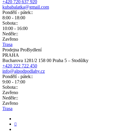
+420 720 637 920
kubabalatka@gmail.com
Pondělí - pátek::
8:00 - 18:00
Sobota::
10:00 - 16:00
Neděle::
Zavřeno
Trasa
Prodejna ProBydlení
PRAHA
Bucharova 1281/2 158 00 Praha 5 – Stodůlky
+420 222 722 450
info@alpodpodlahy.cz
Pondělí - pátek::
9:00 - 17:00
Sobota::
Zavřeno
Neděle::
Zavřeno
Trasa