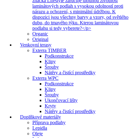
značka Lifestyle zaručuje dlouhou životnost
laminátových podlah s vysokou odolností proti
nárazu a ochození, s minimální údržbou. K
dispozici jsou všechny barvy a vzory, od světlého
dubu, do tmavého týku. Kterou laminátovou
podlahu si tedy vyberete?</p>
Organic
Original
Venkovní terasy
Exterra TIMBER
Podkonstrukce
Klipy
Šrouby
Nátěry a čistící prostředky
Exterra WPC
Podkonstrukce
Klipy
Šrouby
Ukončovací lišty
Kryty
Nátěry a čistící prostředky
Doplňkové materiály
Příprava podlahy
Lepidla
Oleje