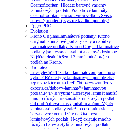
Cosmoflooritan, Hledáte barevné varianty
laminátových podlah? Podlahové lamináty
Cosmoflooritan jsou správnou volbou. Svěží,
barevné, moderní, vysoce kvalitní podlahy!
Egger PRO
Evolution
Krono Original
Laminátové podlahy: Krono
Original laminátové podlahy ceny a nabídky
Laminátové podlahy: Krono Original laminátové
podlahy jsou vysoce kvalitní a cenově dostupné.
Najděte ideální řešení 12 mm laminátových
podlah na Krono.
Kronotex
Lifestyle
<p><b>Jakou laminátovou podlahu si
vybrat? Různé typy laminátových podlah</b>
</p> <p>Kterou <a href=”https://www.floor-
experts.cz/dubovy-laminat/”>laminátovou
podlahu</a> si vybrat? Lifestlyle laminát nabízí
mnoho různých možností laminátových podlah.
Od druhů dřeva, barvy, odstínu a tónu. Výběr
laminátové podlahy záleží na osobním vkusu,
barva a vzor nemají vliv na životnost
laminátových podlah. I když existuje mnoho
různých barev a stylů laminátových podlah,