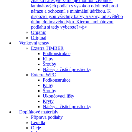
značka Lifestyle zaručuje dlouhou životnost
laminátových podlah s vysokou odolností proti
nárazu a ochození, s minimální údržbou. K
dispozici jsou všechny barvy a vzory, od světlého
dubu, do tmavého týku. Kterou laminátovou
podlahu si tedy vyberete?</p>
Organic
Original
Venkovní terasy
Exterra TIMBER
Podkonstrukce
Klipy
Šrouby
Nátěry a čistící prostředky
Exterra WPC
Podkonstrukce
Klipy
Šrouby
Ukončovací lišty
Kryty
Nátěry a čistící prostředky
Doplňkové materiály
Příprava podlahy
Lepidla
Oleje