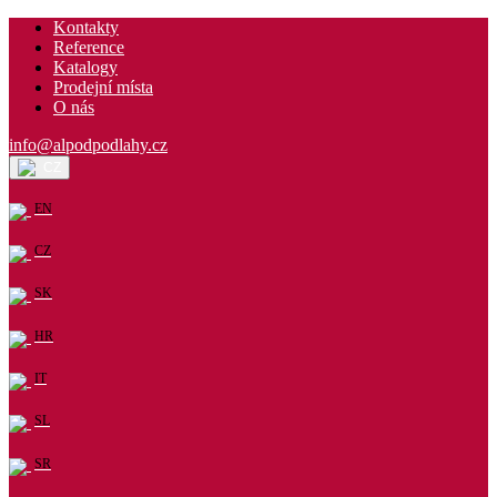
Kontakty
Reference
Katalogy
Prodejní místa
O nás
info@alpodpodlahy.cz
CZ
EN
CZ
SK
HR
IT
SL
SR