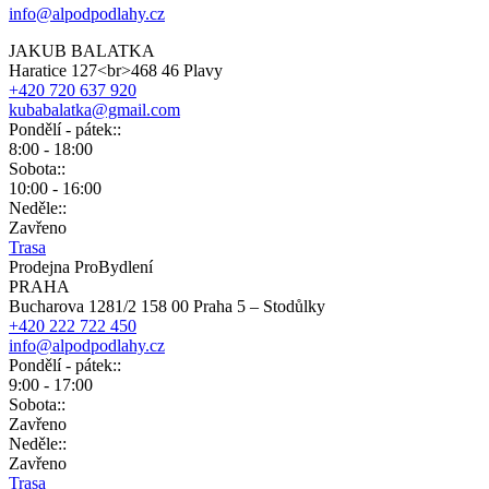
info@alpodpodlahy.cz
JAKUB BALATKA
Haratice 127<br>468 46 Plavy
+420 720 637 920
kubabalatka@gmail.com
Pondělí - pátek::
8:00 - 18:00
Sobota::
10:00 - 16:00
Neděle::
Zavřeno
Trasa
Prodejna ProBydlení
PRAHA
Bucharova 1281/2 158 00 Praha 5 – Stodůlky
+420 222 722 450
info@alpodpodlahy.cz
Pondělí - pátek::
9:00 - 17:00
Sobota::
Zavřeno
Neděle::
Zavřeno
Trasa