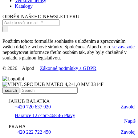
Venkovní terasy
Katalogy
ODBĚR NAŠEHO NEWSLETTERU
Použitím tohoto formuláře souhlasíte s uložením a zpracováním
vašich údajů z webové stránky. Společnost Alpod d.o.o.
se zavazuje
neposkytovat informace třetím osobám tak, aby byly chráněné v
souladu s platnou legislativou.
© 2026 – Alpod |
Zákonné podmínky a GDPR
search
JAKUB BALATKA
+420 720 637 920
Zavolej
Haratice 127<br>468 46 Plavy
Napiš
PRAHA
+420 222 722 450
Zavolej