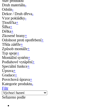
Stav produktu
Druh materiálu
-
Odstín
-
Dekor / Druh dřeva
-
Vzor pokládky
-
Tloušťka
+
Šířka
+
Délka
+
Zkosené hrany
+
Odolnost proti opotřebení
+
Třída zátěže
+
Způsob montáže
+
Typ spoje
+
Montážní systém
+
Podlahové vytápění
+
Speciální funkce
+
Úprava
+
Gradace
+
Povrchová úprava
+
Kategorie produktu
-
Filtr
Seřazeno podle