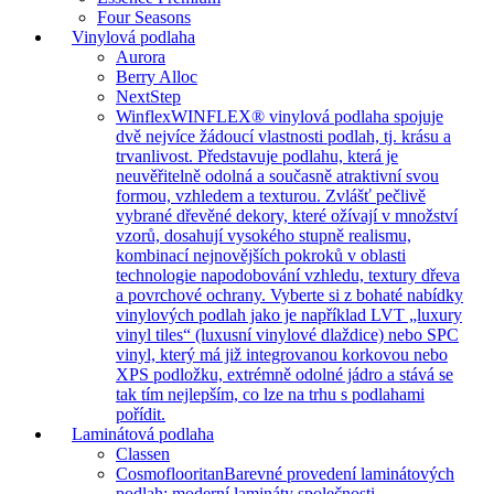
Four Seasons
Vinylová podlaha
Aurora
Berry Alloc
NextStep
Winflex
WINFLEX® vinylová podlaha spojuje
dvě nejvíce žádoucí vlastnosti podlah, tj. krásu a
trvanlivost. Představuje podlahu, která je
neuvěřitelně odolná a současně atraktivní svou
formou, vzhledem a texturou. Zvlášť pečlivě
vybrané dřevěné dekory, které ožívají v množství
vzorů, dosahují vysokého stupně realismu,
kombinací nejnovějších pokroků v oblasti
technologie napodobování vzhledu, textury dřeva
a povrchové ochrany. Vyberte si z bohaté nabídky
vinylových podlah jako je například LVT „luxury
vinyl tiles“ (luxusní vinylové dlaždice) nebo SPC
vinyl, který má již integrovanou korkovou nebo
XPS podložku, extrémně odolné jádro a stává se
tak tím nejlepším, co lze na trhu s podlahami
pořídit.
Laminátová podlaha
Classen
Cosmoflooritan
Barevné provedení laminátových
podlah: moderní lamináty společnosti