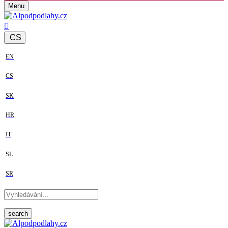
Menu
CS
EN
CS
SK
HR
IT
SL
SR
search