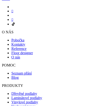
O NÁS
Pobočka
Kontakty
Reference
Floor designer
O nás
POMOC
Seznam přání
Blog
PRODUKTY
Dřevěné podlahy
Laminátové podlahy
Vinylové podlahy