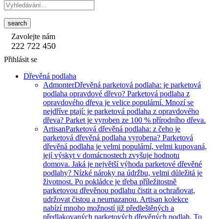
search
Zavolejte nám
222 722 450
Přihlásit se
Dřevěná podlaha
Admonter
Dřevěná parketová podlaha: je parketová
podlaha opravdové dřevo? Parketová podlaha z
opravdového dřeva je velice populární. Mnozí se
nejdříve ptají: je parketová podlaha z opravdového
dřeva? Parket je vyroben ze 100 % přírodního dřeva.
Artisan
Parketová dřevěná podlaha: z čeho je
parketová dřevěná podlaha vyrobena? Parketová
dřevěná podlaha je velmi populární, velmi kupovaná,
její výskyt v domácnostech zvyšuje hodnotu
domova. Jaká je největší výhoda parketové dřevěné
podlahy? Nízké nároky na údržbu, velmi důležitá je
životnost. Po pokládce je třeba příležitostně
parketovou dřevěnou podlahu čistit a ochraňovat,
udržovat čistou a neumazanou. Artisan kolekce
nabízí mnoho možností již předleštěných a
předlakovaných parketových dřevěných podlah. To