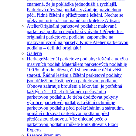
znamená, že je pokládka jednodušší a rychlejší.
Parketová dřevěná podlaha vyžaduje pravidelnou
péči, řádné čištění a příležitostné leštění. Nechte se
překvapit prřekrásnou nabídkou kolekce Artisan.
Atelier
Originální parketová podlaha: malovaná
parketová podlaha nepřichází v úvahu! Přejete-li si
originální parketovou podlahu, zapomeňte na
malování vzorů na parkety. Kupte Atelier parketovou
podlahu – definici originálu!
Galleria
Heritage
Materiál parketové podlahy: leštění a údržba
masivních podlah Materiálem parketových podlah je
100 % přírodní dřevo, čili si nemusíme dělat větší
starosti. Řádné leštění a čištění parketové podlahy
jsou důležitou částí péče o parketovou podlahu.
Obnova zahrnuje broušení a lakování, je potřebná
každých 5 – 10 let při řádném pečování o
parketovou podlahu. Je třeba dodržovat pokyny
výrobce parketové podlahy. Leštění ochraňuje
parketovou podlahu před poškrábáním a stárnutím,
pomáhá udržovat parketovou podlahu před
předčasnou obnovou. Vše ohledně péče o
parketovou podlahu můžete konzultovat s Floor
Experts.
Essence Premium