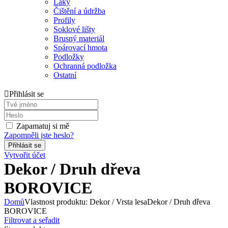
Laky
Čištění a údržba
Profily
Soklové lišty
Brusný materiál
Spárovací hmota
Podložky
Ochranná podložka
Ostatní
Přihlásit se
Zapamatuj si mě
Zapomněli jste heslo?
Vytvořit účet
Dekor / Druh dřeva
BOROVICE
Domů
Vlastnost produktu: Dekor / Vrsta lesa
Dekor / Druh dřeva
BOROVICE
Filtrovat a seřadit