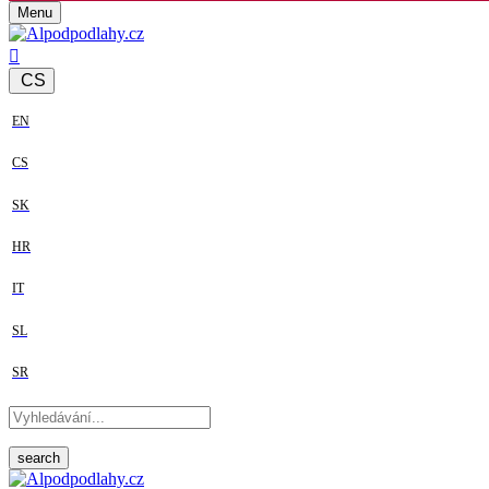
Menu
CS
EN
CS
SK
HR
IT
SL
SR
search