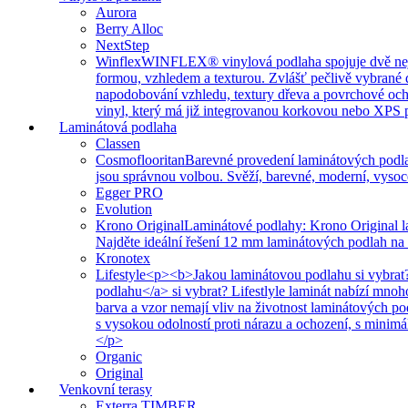
Aurora
Berry Alloc
NextStep
Winflex
WINFLEX® vinylová podlaha spojuje dvě nejvíce
formou, vzhledem a texturou. Zvlášť pečlivě vybrané 
napodobování vzhledu, textury dřeva a povrchové ochr
vinyl, který má již integrovanou korkovou nebo XPS po
Laminátová podlaha
Classen
Cosmoflooritan
Barevné provedení laminátových podla
jsou správnou volbou. Svěží, barevné, moderní, vysoc
Egger PRO
Evolution
Krono Original
Laminátové podlahy: Krono Original l
Najděte ideální řešení 12 mm laminátových podlah na
Kronotex
Lifestyle
<p><b>Jakou laminátovou podlahu si vybrat?
podlahu</a> si vybrat? Lifestlyle laminát nabízí mno
barva a vzor nemají vliv na životnost laminátových p
s vysokou odolností proti nárazu a ochození, s minim
</p>
Organic
Original
Venkovní terasy
Exterra TIMBER