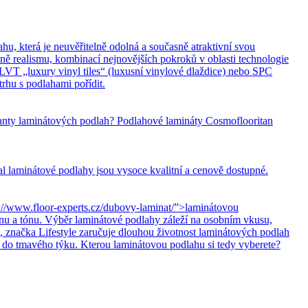
hu, která je neuvěřitelně odolná a současně atraktivní svou
ně realismu, kombinací nejnovějších pokroků v oblasti technologie
LVT „luxury vinyl tiles“ (luxusní vinylové dlaždice) nebo SPC
rhu s podlahami pořídit.
ianty laminátových podlah? Podlahové lamináty Cosmoflooritan
 laminátové podlahy jsou vysoce kvalitní a cenově dostupné.
//www.floor-experts.cz/dubovy-laminat/”>laminátovou
ínu a tónu. Výběr laminátové podlahy záleží na osobním vkusu,
, značka Lifestyle zaručuje dlouhou životnost laminátových podlah
, do tmavého týku. Kterou laminátovou podlahu si tedy vyberete?