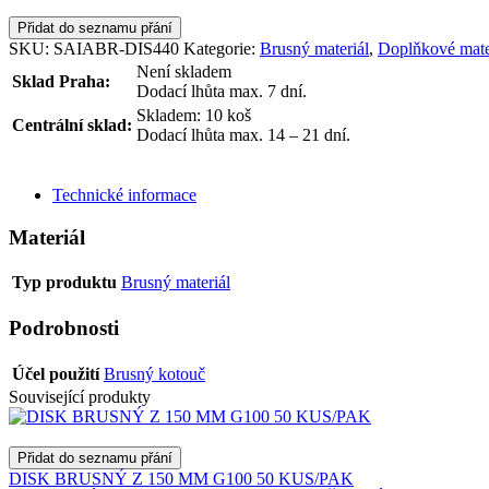
Přidat do seznamu přání
SKU:
SAIABR-DIS440
Kategorie:
Brusný materiál
,
Doplňkové mate
Není skladem
Sklad Praha:
Dodací lhůta max. 7 dní.
Skladem: 10 koš
Centrální sklad:
Dodací lhůta max. 14 – 21 dní.
ODESLAT DOTAZ
Technické informace
Materiál
Typ produktu
Brusný materiál
Podrobnosti
Účel použití
Brusný kotouč
Související produkty
Přidat do seznamu přání
DISK BRUSNÝ Z 150 MM G100 50 KUS/PAK