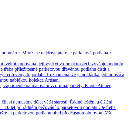
opulární. Mnozí se nejdříve ptají: je parketová podlaha z
ní, velmi kupovaná, její výskyt v domácnostech zvyšuje hodnotu
 třeba příležitostně parketovou dřevěnou podlahu čistit a
vých dřevěných podlah. To znamená, že je pokládka jednodušší a
rásnou nabídkou kolekce Artisan.
hu, zapomeňte na malování vzorů na parkety. Kupte Atelier
i si nemusíme dělat větší starosti. Řádné leštění a čištění
– 10 let při řádném pečování o parketovou podlahu. Je třeba
držovat parketovou podlahu před předčasnou obnovou. Vše