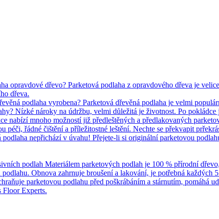
ha opravdové dřevo? Parketová podlaha z opravdového dřeva je velice p
ho dřeva.
dřevěná podlaha vyrobena? Parketová dřevěná podlaha je velmi populár
y? Nízké nároky na údržbu, velmi důležitá je životnost. Po pokládce je
kce nabízí mnoho možností již předleštěných a předlakovaných parketo
 péči, řádné čištění a příležitostné leštění. Nechte se překvapit prřek
podlaha nepřichází v úvahu! Přejete-li si originální parketovou podla
ivních podlah Materiálem parketových podlah je 100 % přírodní dřevo, čil
u podlahu. Obnova zahrnuje broušení a lakování, je potřebná každých 5 
chraňuje parketovou podlahu před poškrábáním a stárnutím, pomáhá u
 Floor Experts.