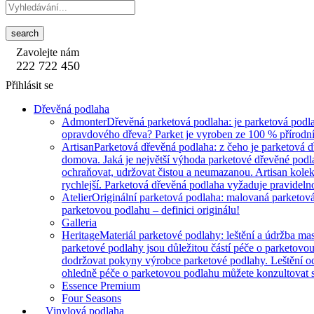
search
Zavolejte nám
222 722 450
Přihlásit se
Dřevěná podlaha
Admonter
Dřevěná parketová podlaha: je parketová podla
opravdového dřeva? Parket je vyroben ze 100 % přírodní
Artisan
Parketová dřevěná podlaha: z čeho je parketová 
domova. Jaká je největší výhoda parketové dřevěné podlah
ochraňovat, udržovat čistou a neumazanou. Artisan kole
rychlejší. Parketová dřevěná podlaha vyžaduje pravidelnou
Atelier
Originální parketová podlaha: malovaná parketová 
parketovou podlahu – definici originálu!
Galleria
Heritage
Materiál parketové podlahy: leštění a údržba mas
parketové podlahy jsou důležitou částí péče o parketovo
dodržovat pokyny výrobce parketové podlahy. Leštění o
ohledně péče o parketovou podlahu můžete konzultovat s
Essence Premium
Four Seasons
Vinylová podlaha