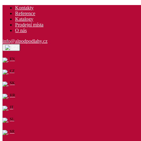
Kontakty
Reference
Katalogy
Prodejní místa
O nás
info@alpodpodlahy.cz
CZ
EN
CZ
SK
HR
IT
SL
SR