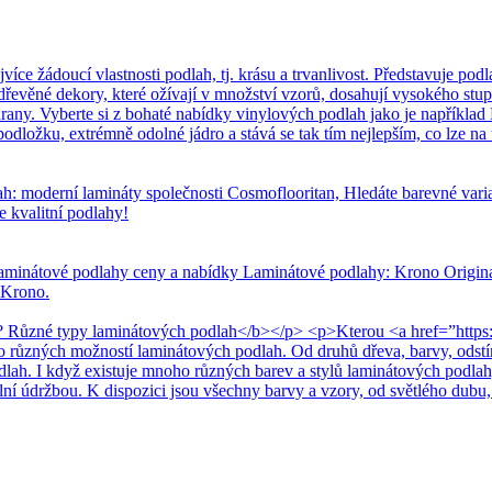
 žádoucí vlastnosti podlah, tj. krásu a trvanlivost. Představuje podla
dřevěné dekory, které ožívají v množství vzorů, dosahují vysokého stup
any. Vyberte si z bohaté nabídky vinylových podlah jako je například 
dložku, extrémně odolné jádro a stává se tak tím nejlepším, co lze na t
h: moderní lamináty společnosti Cosmoflooritan, Hledáte barevné var
e kvalitní podlahy!
aminátové podlahy ceny a nabídky Laminátové podlahy: Krono Original
 Krono.
 Různé typy laminátových podlah</b></p> <p>Kterou <a href=”https:
ho různých možností laminátových podlah. Od druhů dřeva, barvy, odst
odlah. I když existuje mnoho různých barev a stylů laminátových podlah
ální údržbou. K dispozici jsou všechny barvy a vzory, od světlého dubu