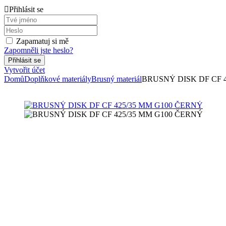
Přihlásit se
Zapamatuj si mě
Zapomněli jste heslo?
Vytvořit účet
Domů
Doplňkové materiály
Brusný materiál
BRUSNÝ DISK DF CF 