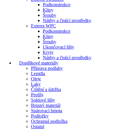
Podkonstrukce
Klipy
Šrouby
Nátěry a čistící prostředky
Exterra WPC
Podkonstrukce
Klipy
Šrouby
Ukončovací lišty
Kryty
Nátěry a čistící prostředky
Doplňkové materiály
Příprava podlahy
Lepidla
Oleje
Laky
Čištění a údržba
Profily
Soklové lišty
Brusný materiál
Spárovací hmota
Podložky
Ochranná podložka
Ostatní