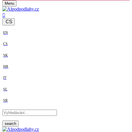
Menu
CS
EN
CS
SK
HR
IT
SL
SR
search