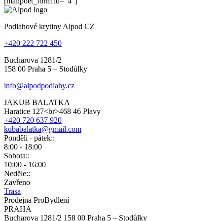
[mailpoet_form id="4"]
Podlahové krytiny Alpod CZ
+420 222 722 450
Bucharova 1281/2
158 00 Praha 5 – Stodůlky
info@alpodpodlahy.cz
JAKUB BALATKA
Haratice 127<br>468 46 Plavy
+420 720 637 920
kubabalatka@gmail.com
Pondělí - pátek::
8:00 - 18:00
Sobota::
10:00 - 16:00
Neděle::
Zavřeno
Trasa
Prodejna ProBydlení
PRAHA
Bucharova 1281/2 158 00 Praha 5 – Stodůlky