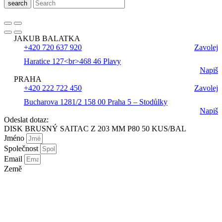
search
JAKUB BALATKA
+420 720 637 920
Zavolej
Haratice 127<br>468 46 Plavy
Napiš
PRAHA
+420 222 722 450
Zavolej
Bucharova 1281/2 158 00 Praha 5 – Stodůlky
Napiš
Odeslat dotaz:
DISK BRUSNÝ SAITAC Z 203 MM P80 50 KUS/BAL
Jméno
Společnost
Email
Země