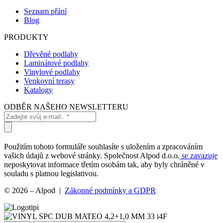
Seznam přání
Blog
PRODUKTY
Dřevěné podlahy
Laminátové podlahy
Vinylové podlahy
Venkovní terasy
Katalogy
ODBĚR NAŠEHO NEWSLETTERU
Použitím tohoto formuláře souhlasíte s uložením a zpracováním
vašich údajů z webové stránky. Společnost Alpod d.o.o.
se zavazuje
neposkytovat informace třetím osobám tak, aby byly chráněné v
souladu s platnou legislativou.
© 2026 – Alpod |
Zákonné podmínky a GDPR