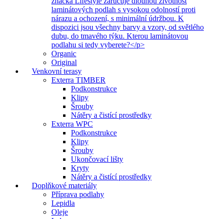
značka Lifestyle zaručuje dlouhou životnost
laminátových podlah s vysokou odolností proti
nárazu a ochození, s minimální údržbou. K
dispozici jsou všechny barvy a vzory, od světlého
dubu, do tmavého týku. Kterou laminátovou
podlahu si tedy vyberete?</p>
Organic
Original
Venkovní terasy
Exterra TIMBER
Podkonstrukce
Klipy
Šrouby
Nátěry a čistící prostředky
Exterra WPC
Podkonstrukce
Klipy
Šrouby
Ukončovací lišty
Kryty
Nátěry a čistící prostředky
Doplňkové materiály
Příprava podlahy
Lepidla
Oleje