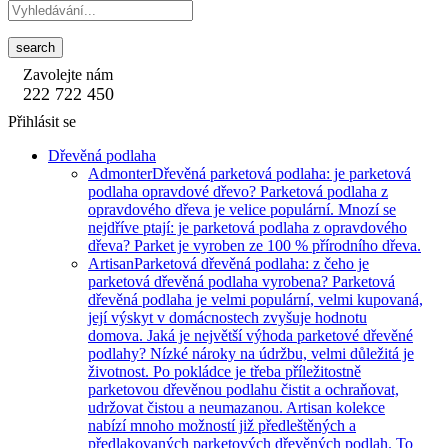
search
Zavolejte nám
222 722 450
Přihlásit se
Dřevěná podlaha
Admonter
Dřevěná parketová podlaha: je parketová
podlaha opravdové dřevo? Parketová podlaha z
opravdového dřeva je velice populární. Mnozí se
nejdříve ptají: je parketová podlaha z opravdového
dřeva? Parket je vyroben ze 100 % přírodního dřeva.
Artisan
Parketová dřevěná podlaha: z čeho je
parketová dřevěná podlaha vyrobena? Parketová
dřevěná podlaha je velmi populární, velmi kupovaná,
její výskyt v domácnostech zvyšuje hodnotu
domova. Jaká je největší výhoda parketové dřevěné
podlahy? Nízké nároky na údržbu, velmi důležitá je
životnost. Po pokládce je třeba příležitostně
parketovou dřevěnou podlahu čistit a ochraňovat,
udržovat čistou a neumazanou. Artisan kolekce
nabízí mnoho možností již předleštěných a
předlakovaných parketových dřevěných podlah. To