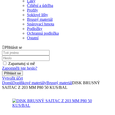
Laky
Čištění a údržba
Profily
Soklové lišty
Brusný materiál
Spárovací hmota
Podložky
Ochranná podložka
Ostatní
Přihlásit se
Zapamatuj si mě
Zapomněli jste heslo?
Vytvořit účet
Domů
Doplňkové materiály
Brusný materiál
DISK BRUSNÝ
SAITAC Z 203 MM P80 50 KUS/BAL