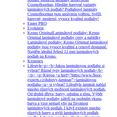
Cosmoflooritan, Hledáte barevné varianty
laminátových podlah? Podlahové lamináty
Cosmoflooritan jsou správnou volbou. Svěží,
barevné, moderní, vysoce kvalitní podlahy!
Egger PRO
Evolution
Krono Original
Laminátové podlahy: Krono
Original laminátové podlahy ceny a nabídky
Laminátové podlahy: Krono Original laminátové
podlahy jsou vysoce kvalitní a cenově dostupné.
Najděte ideální řešení 12 mm laminátových
podlah na Krono.
Kronotex
Lifestyle
<p><b>Jakou laminátovou podlahu si
vybrat? Různé typy laminátových podlah</b>
</p> <p>Kterou <a href=”https://www.floor-
experts.cz/dubovy-laminat/”>laminátovou
podlahu</a> si vybrat? Lifestlyle laminát nabízí
mnoho různých možností laminátových podlah.
Od druhů dřeva, barvy, odstínu a tónu. Výběr
laminátové podlahy záleží na osobním vkusu,
barva a vzor nemají vliv na životnost
laminátových podlah. I když existuje mnoho
různých barev a stylů laminátových podlah,