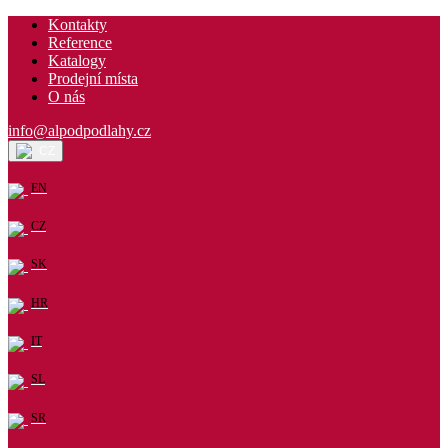
Kontakty
Reference
Katalogy
Prodejní místa
O nás
info@alpodpodlahy.cz
CZ
EN
CZ
SK
HR
IT
SL
SR