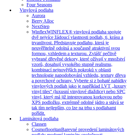
Four Seasons
Vinylová podlaha
Aurora
Berry Alloc
NextStep
Winflex
WINFLEX® vinylová podlaha spojuje
dvě nejvíce žádoucí vlastnosti podlah, tj. krásu a
trvanlivost. Představuje podlahu, která je
neuvěřitelně odolná a současně atraktivní svou
formou, vzhledem a texturou. Zvlášť pečlivě
vybrané dřevěné dekory, které ožívají v množství
vzorů, dosahují vysokého stupně realismu,
kombinací nejnovějších pokroků v oblasti
technologie napodobování vzhledu, textury dřeva
a povrchové ochrany. Vyberte si z bohaté nabídky
vinylových podlah jako je například LVT „luxury
vinyl tiles“ (luxusní vinylové dlaždice) nebo SPC
vinyl, který má již integrovanou korkovou nebo
XPS podložku, extrémně odolné jádro a stává se
tak tím nejlepším, co lze na trhu s podlahami
pořídit.
Laminátová podlaha
Classen
Cosmoflooritan
Barevné provedení laminátových
podlah: moderní lamináty společnosti