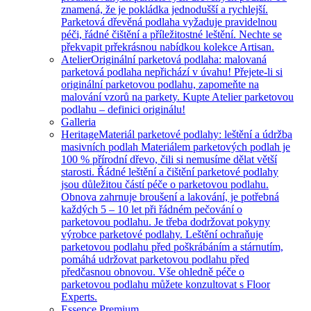
znamená, že je pokládka jednodušší a rychlejší.
Parketová dřevěná podlaha vyžaduje pravidelnou
péči, řádné čištění a příležitostné leštění. Nechte se
překvapit prřekrásnou nabídkou kolekce Artisan.
Atelier
Originální parketová podlaha: malovaná
parketová podlaha nepřichází v úvahu! Přejete-li si
originální parketovou podlahu, zapomeňte na
malování vzorů na parkety. Kupte Atelier parketovou
podlahu – definici originálu!
Galleria
Heritage
Materiál parketové podlahy: leštění a údržba
masivních podlah Materiálem parketových podlah je
100 % přírodní dřevo, čili si nemusíme dělat větší
starosti. Řádné leštění a čištění parketové podlahy
jsou důležitou částí péče o parketovou podlahu.
Obnova zahrnuje broušení a lakování, je potřebná
každých 5 – 10 let při řádném pečování o
parketovou podlahu. Je třeba dodržovat pokyny
výrobce parketové podlahy. Leštění ochraňuje
parketovou podlahu před poškrábáním a stárnutím,
pomáhá udržovat parketovou podlahu před
předčasnou obnovou. Vše ohledně péče o
parketovou podlahu můžete konzultovat s Floor
Experts.
Essence Premium