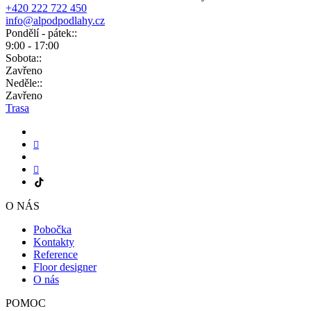
+420 222 722 450
info@alpodpodlahy.cz
Pondělí - pátek::
9:00 - 17:00
Sobota::
Zavřeno
Neděle::
Zavřeno
Trasa
O NÁS
Pobočka
Kontakty
Reference
Floor designer
O nás
POMOC