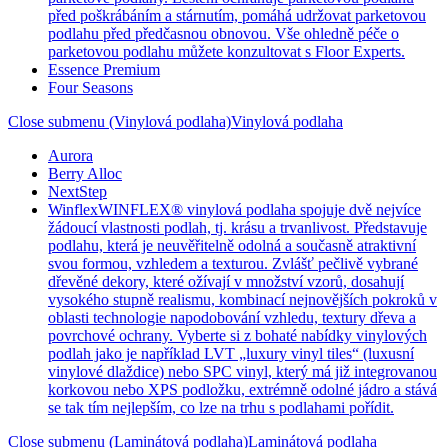
před poškrábáním a stárnutím, pomáhá udržovat parketovou
podlahu před předčasnou obnovou. Vše ohledně péče o
parketovou podlahu můžete konzultovat s Floor Experts.
Essence Premium
Four Seasons
Close submenu (Vinylová podlaha)
Vinylová podlaha
Aurora
Berry Alloc
NextStep
Winflex
WINFLEX® vinylová podlaha spojuje dvě nejvíce
žádoucí vlastnosti podlah, tj. krásu a trvanlivost. Představuje
podlahu, která je neuvěřitelně odolná a současně atraktivní
svou formou, vzhledem a texturou. Zvlášť pečlivě vybrané
dřevěné dekory, které ožívají v množství vzorů, dosahují
vysokého stupně realismu, kombinací nejnovějších pokroků v
oblasti technologie napodobování vzhledu, textury dřeva a
povrchové ochrany. Vyberte si z bohaté nabídky vinylových
podlah jako je například LVT „luxury vinyl tiles“ (luxusní
vinylové dlaždice) nebo SPC vinyl, který má již integrovanou
korkovou nebo XPS podložku, extrémně odolné jádro a stává
se tak tím nejlepším, co lze na trhu s podlahami pořídit.
Close submenu (Laminátová podlaha)
Laminátová podlaha