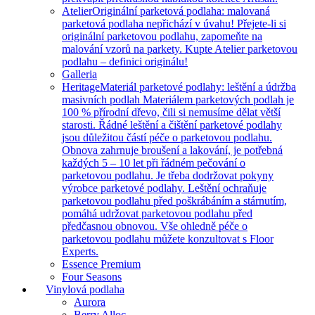
Atelier
Originální parketová podlaha: malovaná
parketová podlaha nepřichází v úvahu! Přejete-li si
originální parketovou podlahu, zapomeňte na
malování vzorů na parkety. Kupte Atelier parketovou
podlahu – definici originálu!
Galleria
Heritage
Materiál parketové podlahy: leštění a údržba
masivních podlah Materiálem parketových podlah je
100 % přírodní dřevo, čili si nemusíme dělat větší
starosti. Řádné leštění a čištění parketové podlahy
jsou důležitou částí péče o parketovou podlahu.
Obnova zahrnuje broušení a lakování, je potřebná
každých 5 – 10 let při řádném pečování o
parketovou podlahu. Je třeba dodržovat pokyny
výrobce parketové podlahy. Leštění ochraňuje
parketovou podlahu před poškrábáním a stárnutím,
pomáhá udržovat parketovou podlahu před
předčasnou obnovou. Vše ohledně péče o
parketovou podlahu můžete konzultovat s Floor
Experts.
Essence Premium
Four Seasons
Vinylová podlaha
Aurora
Berry Alloc