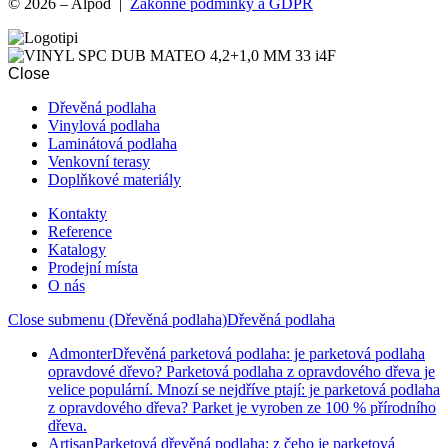
© 2026 – Alpod |
Zákonné podmínky a GDPR
Close
Dřevěná podlaha
Vinylová podlaha
Laminátová podlaha
Venkovní terasy
Doplňkové materiály
Kontakty
Reference
Katalogy
Prodejní místa
O nás
Close submenu (Dřevěná podlaha)
Dřevěná podlaha
Admonter
Dřevěná parketová podlaha: je parketová podlaha
opravdové dřevo? Parketová podlaha z opravdového dřeva je
velice populární. Mnozí se nejdříve ptají: je parketová podlaha
z opravdového dřeva? Parket je vyroben ze 100 % přírodního
dřeva.
Artisan
Parketová dřevěná podlaha: z čeho je parketová