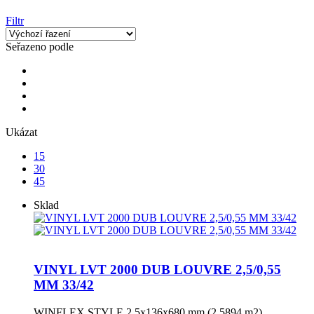
Filtr
Seřazeno podle
Ukázat
15
30
45
Sklad
VINYL LVT 2000 DUB LOUVRE 2,5/0,55
MM 33/42
WINFLEX STYLE 2,5x136x680 mm (2,5894 m2)