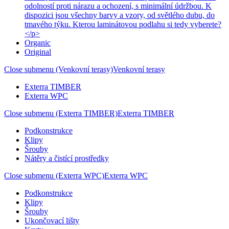
odolností proti nárazu a ochození, s minimální údržbou. K
dispozici jsou všechny barvy a vzory, od světlého dubu, do
tmavého týku. Kterou laminátovou podlahu si tedy vyberete?
</p>
Organic
Original
Close submenu (Venkovní terasy)
Venkovní terasy
Exterra TIMBER
Exterra WPC
Close submenu (Exterra TIMBER)
Exterra TIMBER
Podkonstrukce
Klipy
Šrouby
Nátěry a čistící prostředky
Close submenu (Exterra WPC)
Exterra WPC
Podkonstrukce
Klipy
Šrouby
Ukončovací lišty