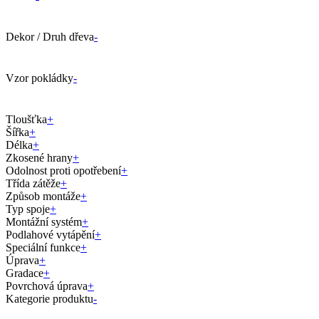
Dekor / Druh dřeva
-
Vzor pokládky
-
Tloušťka
+
Šířka
+
Délka
+
Zkosené hrany
+
Odolnost proti opotřebení
+
Třída zátěže
+
Způsob montáže
+
Typ spoje
+
Montážní systém
+
Podlahové vytápění
+
Speciální funkce
+
Úprava
+
Gradace
+
Povrchová úprava
+
Kategorie produktu
-