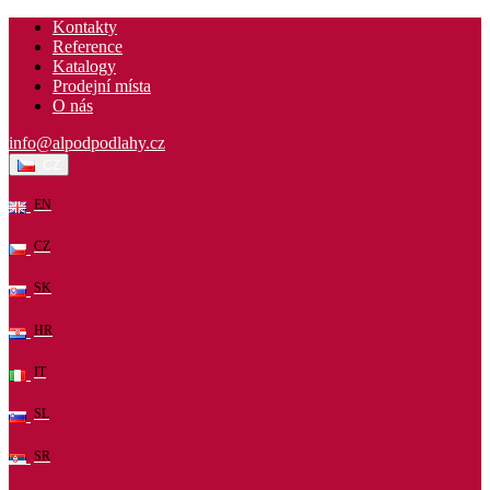
Kontakty
Reference
Katalogy
Prodejní místa
O nás
info@alpodpodlahy.cz
CZ
EN
CZ
SK
HR
IT
SL
SR