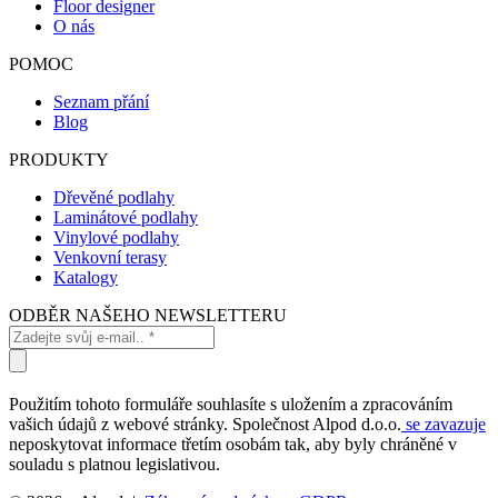
Floor designer
O nás
POMOC
Seznam přání
Blog
PRODUKTY
Dřevěné podlahy
Laminátové podlahy
Vinylové podlahy
Venkovní terasy
Katalogy
ODBĚR NAŠEHO NEWSLETTERU
Použitím tohoto formuláře souhlasíte s uložením a zpracováním
vašich údajů z webové stránky. Společnost Alpod d.o.o.
se zavazuje
neposkytovat informace třetím osobám tak, aby byly chráněné v
souladu s platnou legislativou.