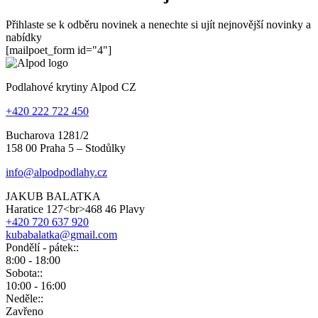
Přihlaste se k odběru novinek a nenechte si ujít nejnovější novinky a
nabídky
[mailpoet_form id="4"]
Podlahové krytiny Alpod CZ
+420 222 722 450
Bucharova 1281/2
158 00 Praha 5 – Stodůlky
info@alpodpodlahy.cz
JAKUB BALATKA
Haratice 127<br>468 46 Plavy
+420 720 637 920
kubabalatka@gmail.com
Pondělí - pátek::
8:00 - 18:00
Sobota::
10:00 - 16:00
Neděle::
Zavřeno