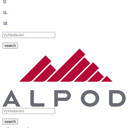
IT
SL
SR
search
search