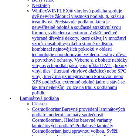
NextStep
Winflex
WINFLEX® vinylová podlaha spojuje
dvě nejvíce žádoucí vlastnosti podlah, tj. krásu a
trvanlivost. Představuje podlahu, která je
neuvěřitelně odolná a současně atraktivní svou
formou, vzhledem a texturou. Zvlášť pečlivě
vybrané dřevěné dekory, které ožívají v množství
vzorů, dosahují vysokého stupně realismu,
kombinací nejnovějších pokroků v oblasti
technologie napodobování vzhledu, textury dřeva
a povrchové ochrany. Vyberte si z bohaté nabídky
vinylových podlah jako je například LVT „luxury
vinyl tiles“ (luxusní vinylové dlaždice) nebo SPC
vinyl, který má již integrovanou korkovou nebo
XPS podložku, extrémně odolné jádro a stává se
tak tím nejlepším, co lze na trhu s podlahami
pořídit.
Laminátová podlaha
Classen
Cosmoflooritan
Barevné provedení laminátových
podlah: moderní lamináty společnosti
Cosmoflooritan, Hledáte barevné varianty
laminátových podlah? Podlahové lamináty
Cosmoflooritan jsou správnou volbou. Svěží,