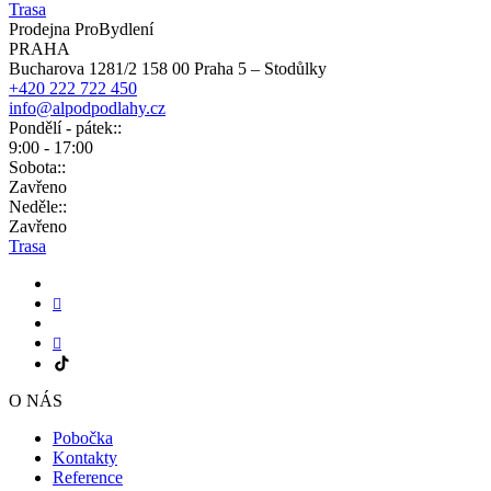
Trasa
Prodejna ProBydlení
PRAHA
Bucharova 1281/2 158 00 Praha 5 – Stodůlky
+420 222 722 450
info@alpodpodlahy.cz
Pondělí - pátek::
9:00 - 17:00
Sobota::
Zavřeno
Neděle::
Zavřeno
Trasa
O NÁS
Pobočka
Kontakty
Reference