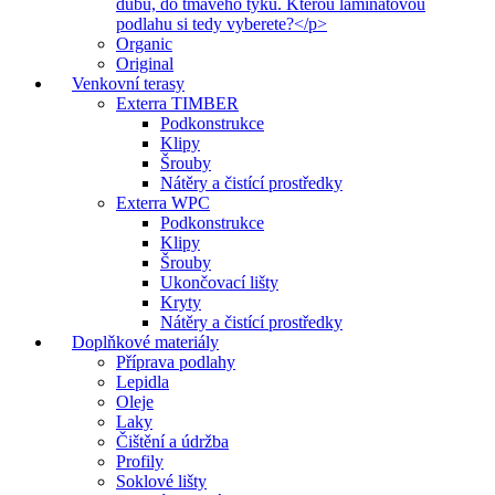
dubu, do tmavého týku. Kterou laminátovou
podlahu si tedy vyberete?</p>
Organic
Original
Venkovní terasy
Exterra TIMBER
Podkonstrukce
Klipy
Šrouby
Nátěry a čistící prostředky
Exterra WPC
Podkonstrukce
Klipy
Šrouby
Ukončovací lišty
Kryty
Nátěry a čistící prostředky
Doplňkové materiály
Příprava podlahy
Lepidla
Oleje
Laky
Čištění a údržba
Profily
Soklové lišty