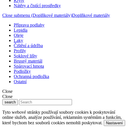
Kryty
Nátěry a čistící prostředky
Close submenu (Doplňkové materiály)
Doplňkové materiály
Příprava podlahy
Lepidla
Oleje
Laky
Čištění a údržba
Profily
Soklové lišty
Brusný materiál
Spárovací hmota
Podložky
Ochranná podložka
Ostatní
Close
Close
search
Tyto webové stránky používají soubory cookies k poskytování
online služeb, analýze používání, reklamním systémům a funkcím,
které bychom bez souborů cookies nemohli poskytovat.
Nastavení