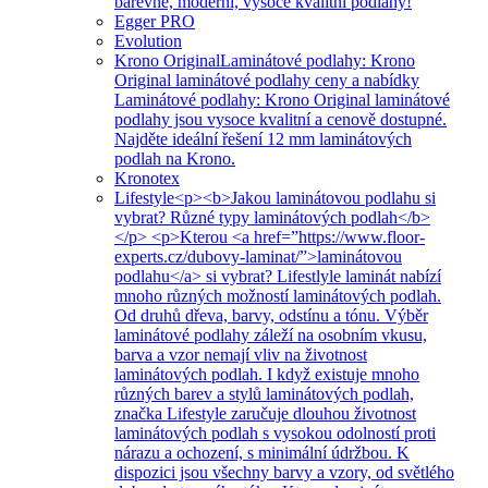
barevné, moderní, vysoce kvalitní podlahy!
Egger PRO
Evolution
Krono Original
Laminátové podlahy: Krono
Original laminátové podlahy ceny a nabídky
Laminátové podlahy: Krono Original laminátové
podlahy jsou vysoce kvalitní a cenově dostupné.
Najděte ideální řešení 12 mm laminátových
podlah na Krono.
Kronotex
Lifestyle
<p><b>Jakou laminátovou podlahu si
vybrat? Různé typy laminátových podlah</b>
</p> <p>Kterou <a href=”https://www.floor-
experts.cz/dubovy-laminat/”>laminátovou
podlahu</a> si vybrat? Lifestlyle laminát nabízí
mnoho různých možností laminátových podlah.
Od druhů dřeva, barvy, odstínu a tónu. Výběr
laminátové podlahy záleží na osobním vkusu,
barva a vzor nemají vliv na životnost
laminátových podlah. I když existuje mnoho
různých barev a stylů laminátových podlah,
značka Lifestyle zaručuje dlouhou životnost
laminátových podlah s vysokou odolností proti
nárazu a ochození, s minimální údržbou. K
dispozici jsou všechny barvy a vzory, od světlého