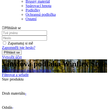
Brusný materiál
Spárovací hmota
Podložky
Ochranná podložka
Ostatní
Přihlásit se
Zapamatuj si mě
Zapomněli jste heslo?
Vytvořit účet
Vinylová podlaha Winflex Style
Domů
Vinylová podlaha
Winflex
Style
Filtrovat a seřadit
Stav produktu
Druh materiálu
-
Odstín
-