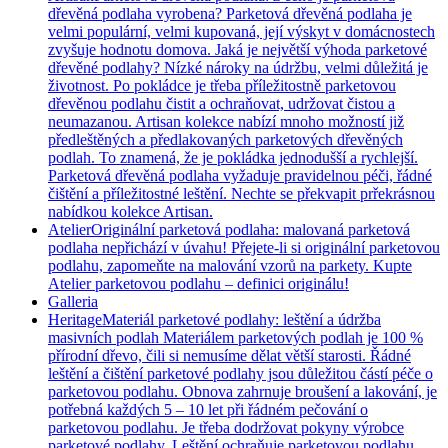
dřevěná podlaha vyrobena? Parketová dřevěná podlaha je
velmi populární, velmi kupovaná, její výskyt v domácnostech
zvyšuje hodnotu domova. Jaká je největší výhoda parketové
dřevěné podlahy? Nízké nároky na údržbu, velmi důležitá je
životnost. Po pokládce je třeba příležitostně parketovou
dřevěnou podlahu čistit a ochraňovat, udržovat čistou a
neumazanou. Artisan kolekce nabízí mnoho možností již
předleštěných a předlakovaných parketových dřevěných
podlah. To znamená, že je pokládka jednodušší a rychlejší.
Parketová dřevěná podlaha vyžaduje pravidelnou péči, řádné
čištění a příležitostné leštění. Nechte se překvapit prřekrásnou
nabídkou kolekce Artisan.
Atelier
Originální parketová podlaha: malovaná parketová
podlaha nepřichází v úvahu! Přejete-li si originální parketovou
podlahu, zapomeňte na malování vzorů na parkety. Kupte
Atelier parketovou podlahu – definici originálu!
Galleria
Heritage
Materiál parketové podlahy: leštění a údržba
masivních podlah Materiálem parketových podlah je 100 %
přírodní dřevo, čili si nemusíme dělat větší starosti. Řádné
leštění a čištění parketové podlahy jsou důležitou částí péče o
parketovou podlahu. Obnova zahrnuje broušení a lakování, je
potřebná každých 5 – 10 let při řádném pečování o
parketovou podlahu. Je třeba dodržovat pokyny výrobce
parketové podlahy. Leštění ochraňuje parketovou podlahu