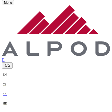
Menu
CS
EN
CS
SK
HR