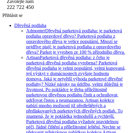
Zavolejte nám
222 722 450
Přihlásit se
Dřevěná podlaha
Admonter
Dřevěná parketová podlaha: je parketová
podlaha opravdové dřevo? Parketová podlaha z
opravdového dřeva je velice populární. Mnozí se
nejdříve ptají: je parketová podlaha z opravdového
dřeva? Parket je vyroben ze 100 % přírodního dřeva.
Artisan
Parketová dřevěná podlaha: z čeho je
parketová dřevěná podlaha vyrobena? Parketová
dřevěná podlaha je velmi populární, velmi kupovaná,
její výskyt v domácnostech zvyšuje hodnotu
domova. Jaká je největší výhoda parketové dřevěné
podlahy? Nízké nároky na údržbu, velmi důležitá je
životnost. Po pokládce je třeba příležitostně
parketovou dřevěnou podlahu čistit a ochraňovat,
udržovat čistou a neumazanou. Artisan kolekce
nabízí mnoho možností již předleštěných a
předlakovaných parketových dřevěných podlah. To
znamená, že je pokládka jednodušší a rychlejší.
Parketová dřevěná podlaha vyžaduje pravidelnou
péči, řádné čištění a příležitostné leštění. Nechte se
překvapit prřekrásnou nabídkou kolekce Artisan.