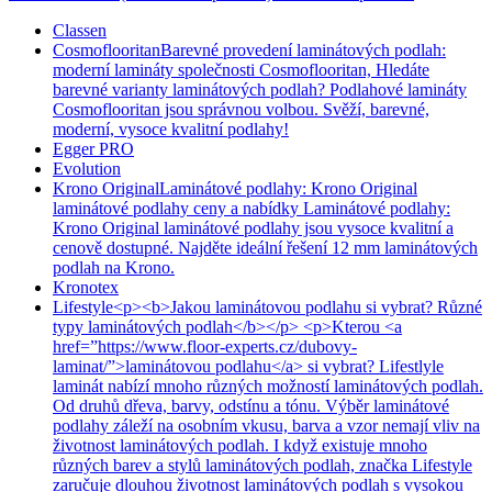
Classen
Cosmoflooritan
Barevné provedení laminátových podlah:
moderní lamináty společnosti Cosmoflooritan, Hledáte
barevné varianty laminátových podlah? Podlahové lamináty
Cosmoflooritan jsou správnou volbou. Svěží, barevné,
moderní, vysoce kvalitní podlahy!
Egger PRO
Evolution
Krono Original
Laminátové podlahy: Krono Original
laminátové podlahy ceny a nabídky Laminátové podlahy:
Krono Original laminátové podlahy jsou vysoce kvalitní a
cenově dostupné. Najděte ideální řešení 12 mm laminátových
podlah na Krono.
Kronotex
Lifestyle
<p><b>Jakou laminátovou podlahu si vybrat? Různé
typy laminátových podlah</b></p> <p>Kterou <a
href=”https://www.floor-experts.cz/dubovy-
laminat/”>laminátovou podlahu</a> si vybrat? Lifestlyle
laminát nabízí mnoho různých možností laminátových podlah.
Od druhů dřeva, barvy, odstínu a tónu. Výběr laminátové
podlahy záleží na osobním vkusu, barva a vzor nemají vliv na
životnost laminátových podlah. I když existuje mnoho
různých barev a stylů laminátových podlah, značka Lifestyle
zaručuje dlouhou životnost laminátových podlah s vysokou