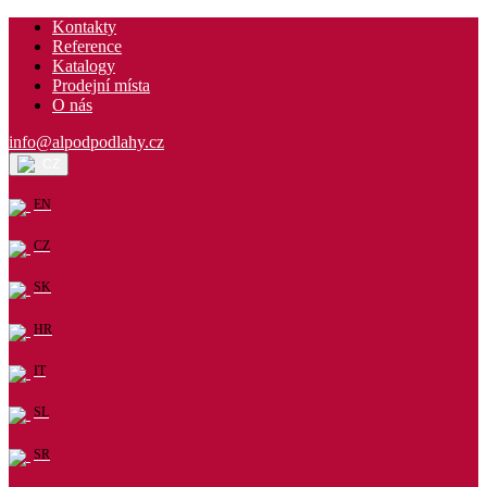
Kontakty
Reference
Katalogy
Prodejní místa
O nás
info@alpodpodlahy.cz
CZ
EN
CZ
SK
HR
IT
SL
SR