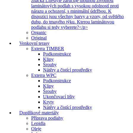
značka Lifestyle zaručuje dlouhou životnost
laminátových podlah s vysokou odolností proti
nárazu a ochození, s minimální údržbou. K
dispozici jsou všechny barvy a vzory, od světlého
dubu, do tmavého týku. Kterou laminátovou
podlahu si tedy vyberete?</p>
Organic
Original
Venkovní terasy
Exterra TIMBER
Podkonstrukce
Klipy
Šrouby
Nátěry a čistící prostředky
Exterra WPC
Podkonstrukce
Klipy
Šrouby
Ukončovací lišty
Kryty
Nátěry a čistící prostředky
Doplňkové materiály
Příprava podlahy
Lepidla
Oleje