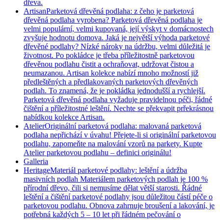
dřeva.
Artisan
Parketová dřevěná podlaha: z čeho je parketová
dřevěná podlaha vyrobena? Parketová dřevěná podlaha je
velmi populární, velmi kupovaná, její výskyt v domácnostech
zvyšuje hodnotu domova. Jaká je největší výhoda parketové
dřevěné podlahy? Nízké nároky na údržbu, velmi důležitá je
životnost. Po pokládce je třeba příležitostně parketovou
dřevěnou podlahu čistit a ochraňovat, udržovat čistou a
neumazanou. Artisan kolekce nabízí mnoho možností již
předleštěných a předlakovaných parketových dřevěných
podlah. To znamená, že je pokládka jednodušší a rychlejší.
Parketová dřevěná podlaha vyžaduje pravidelnou péči, řádné
čištění a příležitostné leštění. Nechte se překvapit prřekrásnou
nabídkou kolekce Artisan.
Atelier
Originální parketová podlaha: malovaná parketová
podlaha nepřichází v úvahu! Přejete-li si originální parketovou
podlahu, zapomeňte na malování vzorů na parkety. Kupte
Atelier parketovou podlahu – definici originálu!
Galleria
Heritage
Materiál parketové podlahy: leštění a údržba
masivních podlah Materiálem parketových podlah je 100 %
přírodní dřevo, čili si nemusíme dělat větší starosti. Řádné
leštění a čištění parketové podlahy jsou důležitou částí péče o
parketovou podlahu. Obnova zahrnuje broušení a lakování, je
potřebná každých 5 – 10 let při řádném pečování o