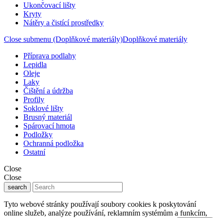
Ukončovací lišty
Kryty
Nátěry a čistící prostředky
Close submenu (Doplňkové materiály)
Doplňkové materiály
Příprava podlahy
Lepidla
Oleje
Laky
Čištění a údržba
Profily
Soklové lišty
Brusný materiál
Spárovací hmota
Podložky
Ochranná podložka
Ostatní
Close
Close
search
Tyto webové stránky používají soubory cookies k poskytování
online služeb, analýze používání, reklamním systémům a funkcím,