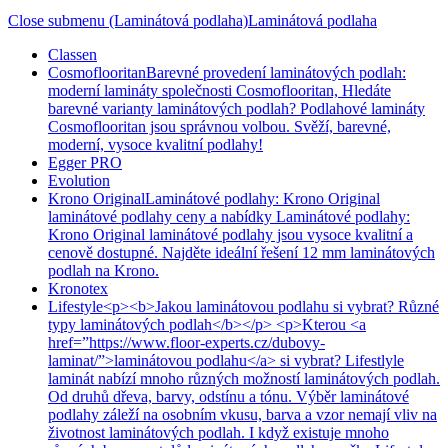
Close submenu (Laminátová podlaha)
Laminátová podlaha
Classen
Cosmoflooritan
Barevné provedení laminátových podlah:
moderní lamináty společnosti Cosmoflooritan, Hledáte
barevné varianty laminátových podlah? Podlahové lamináty
Cosmoflooritan jsou správnou volbou. Svěží, barevné,
moderní, vysoce kvalitní podlahy!
Egger PRO
Evolution
Krono Original
Laminátové podlahy: Krono Original
laminátové podlahy ceny a nabídky Laminátové podlahy:
Krono Original laminátové podlahy jsou vysoce kvalitní a
cenově dostupné. Najděte ideální řešení 12 mm laminátových
podlah na Krono.
Kronotex
Lifestyle
<p><b>Jakou laminátovou podlahu si vybrat? Různé
typy laminátových podlah</b></p> <p>Kterou <a
href=”https://www.floor-experts.cz/dubovy-
laminat/”>laminátovou podlahu</a> si vybrat? Lifestlyle
laminát nabízí mnoho různých možností laminátových podlah.
Od druhů dřeva, barvy, odstínu a tónu. Výběr laminátové
podlahy záleží na osobním vkusu, barva a vzor nemají vliv na
životnost laminátových podlah. I když existuje mnoho