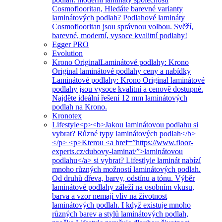
Cosmoflooritan, Hledáte barevné varianty
laminátových podlah? Podlahové lamináty
Cosmoflooritan jsou správnou volbou. Svěží,
barevné, moderní, vysoce kvalitní podlahy!
Egger PRO
Evolution
Krono Original
Laminátové podlahy: Krono
Original laminátové podlahy ceny a nabídky
Laminátové podlahy: Krono Original laminátové
podlahy jsou vysoce kvalitní a cenově dostupné.
Najděte ideální řešení 12 mm laminátových
podlah na Krono.
Kronotex
Lifestyle
<p><b>Jakou laminátovou podlahu si
vybrat? Různé typy laminátových podlah</b>
</p> <p>Kterou <a href=”https://www.floor-
experts.cz/dubovy-laminat/”>laminátovou
podlahu</a> si vybrat? Lifestlyle laminát nabízí
mnoho různých možností laminátových podlah.
Od druhů dřeva, barvy, odstínu a tónu. Výběr
laminátové podlahy záleží na osobním vkusu,
barva a vzor nemají vliv na životnost
laminátových podlah. I když existuje mnoho
různých barev a stylů laminátových podlah,