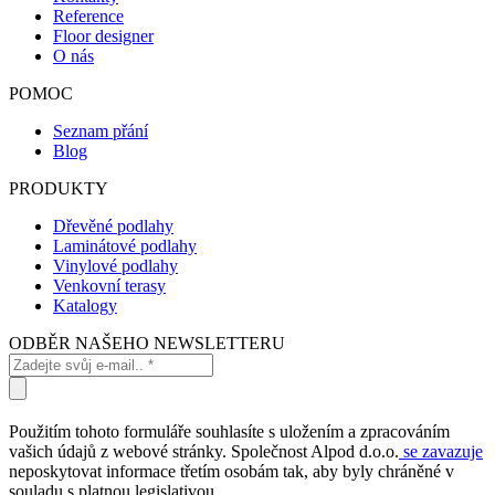
Reference
Floor designer
O nás
POMOC
Seznam přání
Blog
PRODUKTY
Dřevěné podlahy
Laminátové podlahy
Vinylové podlahy
Venkovní terasy
Katalogy
ODBĚR NAŠEHO NEWSLETTERU
Použitím tohoto formuláře souhlasíte s uložením a zpracováním
vašich údajů z webové stránky. Společnost Alpod d.o.o.
se zavazuje
neposkytovat informace třetím osobám tak, aby byly chráněné v
souladu s platnou legislativou.