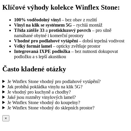
Klíčové výhody kolekce Winflex Stone:
100%
voděodolný vinyl
– bez obav z rozlití
Vinyl na klik
se systémem 5G
– rychlá montáž
Třída zátěže 33
a
protiskluzový povrch
– pro silně
namáhané obytné i komerční prostory
Vhodné pro podlahové vytápění
– dobrá tepelná vodivost
Velký formát lamel
– opticky zvětšuje prostor
Integrovaná IXPE podložka
– bez nutnosti dokupovat
podložku a s lepší akustikou
Často kladené otázky
Je Winflex Stone vhodný pro podlahové vytápění?
Jak probíhá pokládka vinylu na klik 5G?
Je vhodný pro kuchyně a chodby?
Jaké jsou rozměry vinylových lamel?
Je Winflex Stone vhodný do koupelny?
Je Winflex Stone vhodný do sklepních prostor?
×