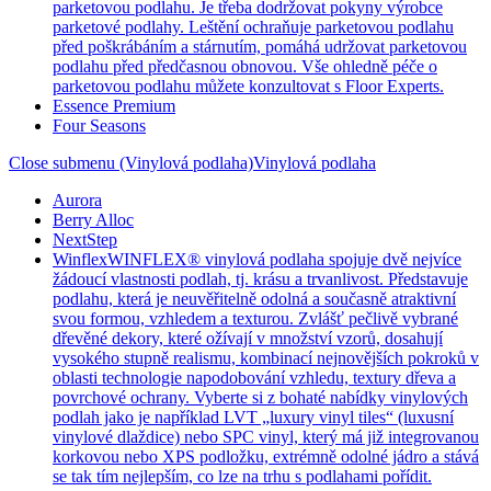
parketovou podlahu. Je třeba dodržovat pokyny výrobce
parketové podlahy. Leštění ochraňuje parketovou podlahu
před poškrábáním a stárnutím, pomáhá udržovat parketovou
podlahu před předčasnou obnovou. Vše ohledně péče o
parketovou podlahu můžete konzultovat s Floor Experts.
Essence Premium
Four Seasons
Close submenu (Vinylová podlaha)
Vinylová podlaha
Aurora
Berry Alloc
NextStep
Winflex
WINFLEX® vinylová podlaha spojuje dvě nejvíce
žádoucí vlastnosti podlah, tj. krásu a trvanlivost. Představuje
podlahu, která je neuvěřitelně odolná a současně atraktivní
svou formou, vzhledem a texturou. Zvlášť pečlivě vybrané
dřevěné dekory, které ožívají v množství vzorů, dosahují
vysokého stupně realismu, kombinací nejnovějších pokroků v
oblasti technologie napodobování vzhledu, textury dřeva a
povrchové ochrany. Vyberte si z bohaté nabídky vinylových
podlah jako je například LVT „luxury vinyl tiles“ (luxusní
vinylové dlaždice) nebo SPC vinyl, který má již integrovanou
korkovou nebo XPS podložku, extrémně odolné jádro a stává
se tak tím nejlepším, co lze na trhu s podlahami pořídit.