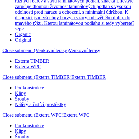
různých barev a stylů laminátových podlah, značka Lifestyle
zaručuje dlouhou životnost laminátových podlah s vysokou
odolností proti nárazu a ochození, s minimální údržbou. K
dispozici jsou všechny barvy a vzory, od světlého dubu, do
tmavého týku. Kterou laminátovou podlahu si tedy vyberete?
</p>
Organic
Original
Close submenu (Venkovní terasy)
Venkovní terasy
Exterra TIMBER
Exterra WPC
Close submenu (Exterra TIMBER)
Exterra TIMBER
Podkonstrukce
Klipy
Šrouby
Nátěry a čistící prostředky
Close submenu (Exterra WPC)
Exterra WPC
Podkonstrukce
Klipy
Šrouby