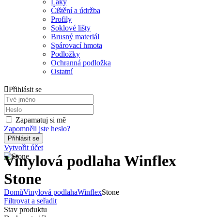
Laky
Čištění a údržba
Profily
Soklové lišty
Brusný materiál
Spárovací hmota
Podložky
Ochranná podložka
Ostatní
Přihlásit se
Zapamatuj si mě
Zapomněli jste heslo?
Vytvořit účet
Vinylová podlaha Winflex
Stone
Domů
Vinylová podlaha
Winflex
Stone
Filtrovat a seřadit
Stav produktu