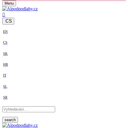
Menu
CS
EN
CS
SK
HR
IT
SL
SR
search