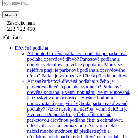
search
Zavolejte nám
222 722 450
Přihlásit se
Dřevěná podlaha
Admonter
Dřevěná parketová podlaha: je parketová
podlaha opravdové dřevo? Parketová podlaha z
opravdového dřeva je velice populární. Mnozí se
nejdříve ptají: je parketová podlaha z opravdového
dřeva? Parket je vyroben ze 100 % přírodního dřeva.
Artisan
Parketová dřevěná podlaha: z čeho je
parketová dřevěná podlaha vyrobena? Parketová
dřevěná podlaha je velmi populární, velmi kupovaná,
její výskyt v domácnostech zvyšuje hodnotu
domova. Jaká je největší výhoda parketové dřevěné
podlahy? Nízké nároky na údržbu, velmi důležitá je
životnost. Po pokládce je třeba příležitostně
parketovou dřevěnou podlahu čistit a ochraňovat,
udržovat čistou a neumazanou. Artisan kolekce
nabízí mnoho možností již předleštěných a
předlakovaných parketových dřevěných podlah. To