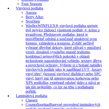
Four Seasons
Vinylová podlaha
Aurora
Berry Alloc
NextStep
Winflex
WINFLEX® vinylová podlaha spojuje
dvě nejvíce žádoucí vlastnosti podlah, tj. krásu a
trvanlivost. Představuje podlahu, která je
neuvěřitelně odolná a současně atraktivní svou
formou, vzhledem a texturou. Zvlášť pečlivě
vybrané dřevěné dekory, které ožívají v množství
vzorů, dosahují vysokého stupně realismu,
kombinací nejnovějších pokroků v oblasti
technologie napodobování vzhledu, textury dřeva
a povrchové ochrany. Vyberte si z bohaté nabídky
vinylových podlah jako je například LVT „luxury
vinyl tiles“ (luxusní vinylové dlaždice) nebo SPC
vinyl, který má již integrovanou korkovou nebo
XPS podložku, extrémně odolné jádro a stává se
tak tím nejlepším, co lze na trhu s podlahami
pořídit.
Laminátová podlaha
Classen
Cosmoflooritan
Barevné provedení laminátových
podlah: moderní lamináty společnosti