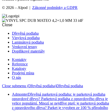
© 2026 – Alpod |
Zákonné podmínky a GDPR
Close
Dřevěná podlaha
Vinylová podlaha
Laminátová podlaha
Venkovní terasy
Doplňkové materiály
Kontakty
Reference
Katalogy
Prodejní místa
O nás
Close submenu (Dřevěná podlaha)
Dřevěná podlaha
Admonter
Dřevěná parketová podlaha: je parketová podlaha
opravdové dřevo? Parketová podlaha z opravdového dřeva je
velice populární. Mnozí se nejdříve ptají: je parketová podlaha
z opravdového dřeva? Parket je vyroben ze 100 % přírodního