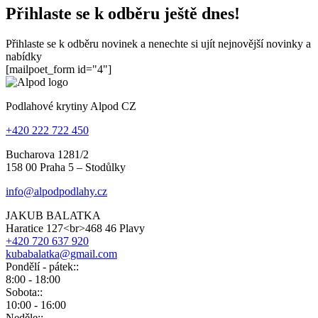
Přihlaste se k odběru ještě dnes!
Přihlaste se k odběru novinek a nenechte si ujít nejnovější novinky a
nabídky
[mailpoet_form id="4"]
Podlahové krytiny Alpod CZ
+420 222 722 450
Bucharova 1281/2
158 00 Praha 5 – Stodůlky
info@alpodpodlahy.cz
JAKUB BALATKA
Haratice 127<br>468 46 Plavy
+420 720 637 920
kubabalatka@gmail.com
Pondělí - pátek::
8:00 - 18:00
Sobota::
10:00 - 16:00
Neděle::