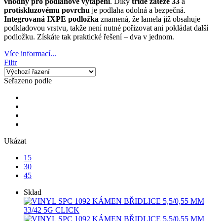
vhodný pro podlahové vytápění
. Díky
třídě zátěže 33
a
protiskluzovému povrchu
je podlaha odolná a bezpečná.
Integrovaná IXPE podložka
znamená, že lamela již obsahuje
podkladovou vrstvu, takže není nutné pořizovat ani pokládat další
podložku. Získáte tak praktické řešení – dva v jednom.
Více informací...
Filtr
Seřazeno podle
Ukázat
15
30
45
Sklad