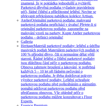
znamená, že je pokládka jednodušší a rychlejší.
Parketová dřevěná podlaha vyžaduje pravidelnou
péči, řádné čištění a příležitostné leštění. Nechte se
překvapit prřekrásnou nabídkou kolekce Artisan.
Atelier
Originální parketová podlaha: malovaná
parketová podlaha nepřichází v úvahu! Přejete-li si
originální parketovou podlahu, zapomeňte na
malování vzorů na parkety. Kupte Atelier parketovou
podlahu – definici originálu!
Galleria
Heritage
Materiál parketové podlahy: leštění a údržba
masivních podlah Materiálem parketových podlah je
100 % přírodní dřevo, čili si nemusíme dělat větší
starosti. Řádné leštění a čištění parketové podlahy
jsou důležitou částí péče o parketovou podlahu.
Obnova zahrnuje broušení a lakování, je potřebná
každých 5 – 10 let při řádném pečování o
parketovou podlahu. Je třeba dodržovat pokyny
výrobce parketové podlahy. Leštění ochraňuje
parketovou podlahu před poškrábáním a stárnutím,
pomáhá udržovat parketovou podlahu před
předčasnou obnovou. Vše ohledně péče o
parketovou podlahu můžete konzultovat s Floor
Experts.
Essence Premium