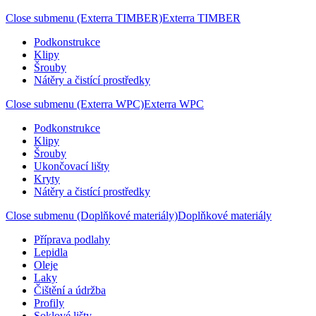
Close submenu (Exterra TIMBER)
Exterra TIMBER
Podkonstrukce
Klipy
Šrouby
Nátěry a čistící prostředky
Close submenu (Exterra WPC)
Exterra WPC
Podkonstrukce
Klipy
Šrouby
Ukončovací lišty
Kryty
Nátěry a čistící prostředky
Close submenu (Doplňkové materiály)
Doplňkové materiály
Příprava podlahy
Lepidla
Oleje
Laky
Čištění a údržba
Profily
Soklové lišty