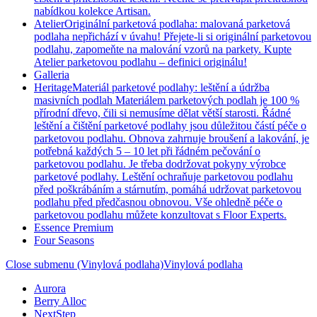
nabídkou kolekce Artisan.
Atelier
Originální parketová podlaha: malovaná parketová
podlaha nepřichází v úvahu! Přejete-li si originální parketovou
podlahu, zapomeňte na malování vzorů na parkety. Kupte
Atelier parketovou podlahu – definici originálu!
Galleria
Heritage
Materiál parketové podlahy: leštění a údržba
masivních podlah Materiálem parketových podlah je 100 %
přírodní dřevo, čili si nemusíme dělat větší starosti. Řádné
leštění a čištění parketové podlahy jsou důležitou částí péče o
parketovou podlahu. Obnova zahrnuje broušení a lakování, je
potřebná každých 5 – 10 let při řádném pečování o
parketovou podlahu. Je třeba dodržovat pokyny výrobce
parketové podlahy. Leštění ochraňuje parketovou podlahu
před poškrábáním a stárnutím, pomáhá udržovat parketovou
podlahu před předčasnou obnovou. Vše ohledně péče o
parketovou podlahu můžete konzultovat s Floor Experts.
Essence Premium
Four Seasons
Close submenu (Vinylová podlaha)
Vinylová podlaha
Aurora
Berry Alloc
NextStep