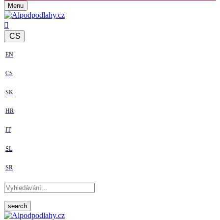
Menu
CS
EN
CS
SK
HR
IT
SL
SR
search