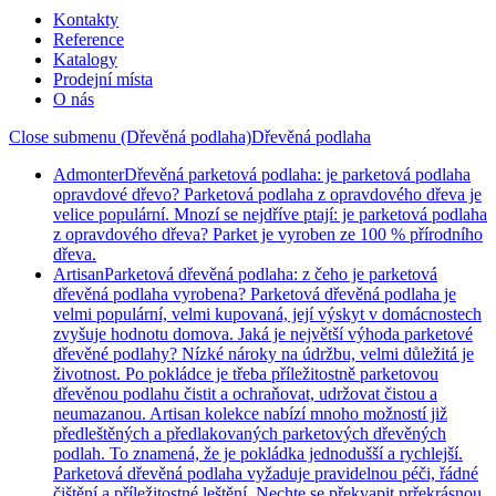
Kontakty
Reference
Katalogy
Prodejní místa
O nás
Close submenu (Dřevěná podlaha)
Dřevěná podlaha
Admonter
Dřevěná parketová podlaha: je parketová podlaha
opravdové dřevo? Parketová podlaha z opravdového dřeva je
velice populární. Mnozí se nejdříve ptají: je parketová podlaha
z opravdového dřeva? Parket je vyroben ze 100 % přírodního
dřeva.
Artisan
Parketová dřevěná podlaha: z čeho je parketová
dřevěná podlaha vyrobena? Parketová dřevěná podlaha je
velmi populární, velmi kupovaná, její výskyt v domácnostech
zvyšuje hodnotu domova. Jaká je největší výhoda parketové
dřevěné podlahy? Nízké nároky na údržbu, velmi důležitá je
životnost. Po pokládce je třeba příležitostně parketovou
dřevěnou podlahu čistit a ochraňovat, udržovat čistou a
neumazanou. Artisan kolekce nabízí mnoho možností již
předleštěných a předlakovaných parketových dřevěných
podlah. To znamená, že je pokládka jednodušší a rychlejší.
Parketová dřevěná podlaha vyžaduje pravidelnou péči, řádné
čištění a příležitostné leštění. Nechte se překvapit prřekrásnou