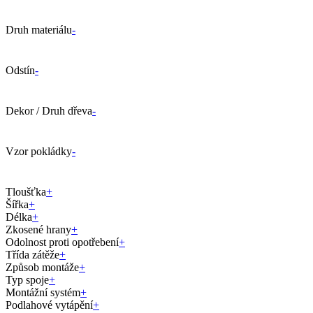
Druh materiálu
-
Odstín
-
Dekor / Druh dřeva
-
Vzor pokládky
-
Tloušťka
+
Šířka
+
Délka
+
Zkosené hrany
+
Odolnost proti opotřebení
+
Třída zátěže
+
Způsob montáže
+
Typ spoje
+
Montážní systém
+
Podlahové vytápění
+