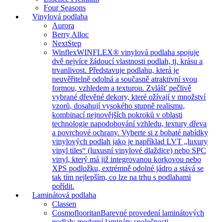
Four Seasons
Vinylová podlaha
Aurora
Berry Alloc
NextStep
Winflex
WINFLEX® vinylová podlaha spojuje
dvě nejvíce žádoucí vlastnosti podlah, tj. krásu a
trvanlivost. Představuje podlahu, která je
neuvěřitelně odolná a současně atraktivní svou
formou, vzhledem a texturou. Zvlášť pečlivě
vybrané dřevěné dekory, které ožívají v množství
vzorů, dosahují vysokého stupně realismu,
kombinací nejnovějších pokroků v oblasti
technologie napodobování vzhledu, textury dřeva
a povrchové ochrany. Vyberte si z bohaté nabídky
vinylových podlah jako je například LVT „luxury
vinyl tiles“ (luxusní vinylové dlaždice) nebo SPC
vinyl, který má již integrovanou korkovou nebo
XPS podložku, extrémně odolné jádro a stává se
tak tím nejlepším, co lze na trhu s podlahami
pořídit.
Laminátová podlaha
Classen
Cosmoflooritan
Barevné provedení laminátových
podlah: moderní lamináty společnosti