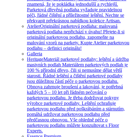
znamená, že je pokládka jednodušší a rychlejší.
Parketová dřevěná podlaha vyžaduje pravidelnou
péči, řádné čištění a příležitostné leštění. Nechte se
překvapit prřekrásnou nabídkou kolekce Artisan.
Atelier
Originální parketová podlaha: malovaná
parketová podlaha nepřichází v úvahu! Přejete-li si
originální parketovou podlahu, zapomeňte na
malování vzorů na parkety. Kupte Atelier parketovou
podlahu – definici originálu!
Galleria
Heritage
Materiál parketové podlahy: leštění a údržba
masivních podlah Materiálem parketových podlah je
100 % přírodní dřevo, čili si nemusíme dělat větší
starosti. Řádné leštění a čištění parketové podlahy
jsou důležitou částí péče o parketovou podlahu.
Obnova zahrnuje broušení a lakování, je potřebná
každých 5 – 10 let při řádném pečování o
parketovou podlahu. Je třeba dodržovat pokyny
výrobce parketové podlahy. Leštění ochraňuje
parketovou podlahu před poškrábáním a stárnutím,
pomáhá udržovat parketovou podlahu před
předčasnou obnovou. Vše ohledně péče o
parketovou podlahu můžete konzultovat s Floor
Experts.
Essence Premium