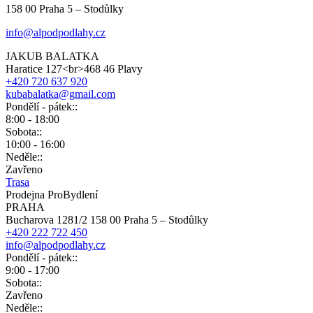
158 00 Praha 5 – Stodůlky
info@alpodpodlahy.cz
JAKUB BALATKA
Haratice 127<br>468 46 Plavy
+420 720 637 920
kubabalatka@gmail.com
Pondělí - pátek::
8:00 - 18:00
Sobota::
10:00 - 16:00
Neděle::
Zavřeno
Trasa
Prodejna ProBydlení
PRAHA
Bucharova 1281/2 158 00 Praha 5 – Stodůlky
+420 222 722 450
info@alpodpodlahy.cz
Pondělí - pátek::
9:00 - 17:00
Sobota::
Zavřeno
Neděle::