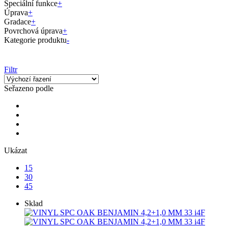
Speciální funkce
+
Úprava
+
Gradace
+
Povrchová úprava
+
Kategorie produktu
-
Filtr
Seřazeno podle
Ukázat
15
30
45
Sklad