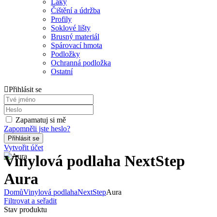
Laky
Čištění a údržba
Profily
Soklové lišty
Brusný materiál
Spárovací hmota
Podložky
Ochranná podložka
Ostatní
Přihlásit se
Zapamatuj si mě
Zapomněli jste heslo?
Vytvořit účet
Vinylová podlaha NextStep
Aura
Domů
Vinylová podlaha
NextStep
Aura
Filtrovat a seřadit
Stav produktu