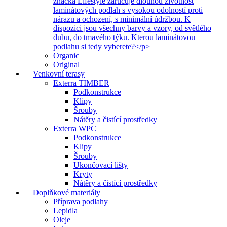
značka Lifestyle zaručuje dlouhou životnost
laminátových podlah s vysokou odolností proti
nárazu a ochození, s minimální údržbou. K
dispozici jsou všechny barvy a vzory, od světlého
dubu, do tmavého týku. Kterou laminátovou
podlahu si tedy vyberete?</p>
Organic
Original
Venkovní terasy
Exterra TIMBER
Podkonstrukce
Klipy
Šrouby
Nátěry a čistící prostředky
Exterra WPC
Podkonstrukce
Klipy
Šrouby
Ukončovací lišty
Kryty
Nátěry a čistící prostředky
Doplňkové materiály
Příprava podlahy
Lepidla
Oleje