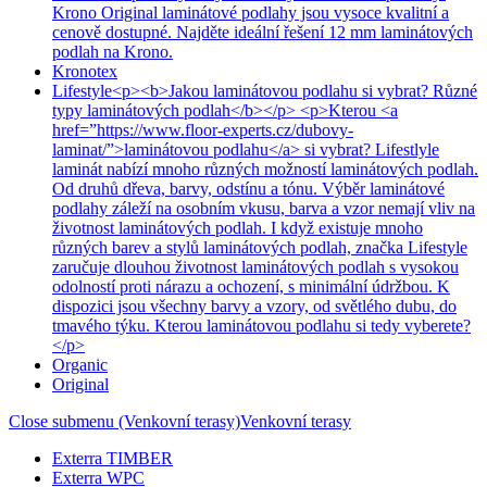
Krono Original laminátové podlahy jsou vysoce kvalitní a
cenově dostupné. Najděte ideální řešení 12 mm laminátových
podlah na Krono.
Kronotex
Lifestyle
<p><b>Jakou laminátovou podlahu si vybrat? Různé
typy laminátových podlah</b></p> <p>Kterou <a
href=”https://www.floor-experts.cz/dubovy-
laminat/”>laminátovou podlahu</a> si vybrat? Lifestlyle
laminát nabízí mnoho různých možností laminátových podlah.
Od druhů dřeva, barvy, odstínu a tónu. Výběr laminátové
podlahy záleží na osobním vkusu, barva a vzor nemají vliv na
životnost laminátových podlah. I když existuje mnoho
různých barev a stylů laminátových podlah, značka Lifestyle
zaručuje dlouhou životnost laminátových podlah s vysokou
odolností proti nárazu a ochození, s minimální údržbou. K
dispozici jsou všechny barvy a vzory, od světlého dubu, do
tmavého týku. Kterou laminátovou podlahu si tedy vyberete?
</p>
Organic
Original
Close submenu (Venkovní terasy)
Venkovní terasy
Exterra TIMBER
Exterra WPC