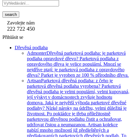
search
Zavolejte nám
222 722 450
Přihlásit se
Dřevěná podlaha
Admonter
Dřevěná parketová podlaha: je parketová
podlaha opravdové dřevo? Parketová podlaha z
opravdového dřeva je velice populární. Mnozí se
nejdříve ptají: je parketová podlaha z opravdového
dřeva? Parket je vyroben ze 100 % přírodního dřeva.
Artisan
Parketová dřevěná podlaha: z čeho je
parketová dřevěná podlaha vyrobena? Parketová
dřevěná podlaha je velmi populární, velmi kupovaná,
její výskyt v domácnostech zvyšuje hodnotu
domova. Jaká je největší výhoda parketové dřevěné
podlahy? Nízké nároky na údržbu, velmi důležitá je
životnost. Po pokládce je třeba příležitostně
parketovou dřevěnou podlahu čistit a ochraňovat,
udržovat čistou a neumazanou. Artisan kolekce
nabízí mnoho možností již předleštěných a
předlakovaných parketových dřevěných podlah. To