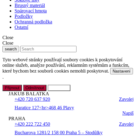
Brusný materiál
Spárovací hmota
Podložky
Ochranná podložka
Ostatní
Close
Close
search
Tyto webové stránky používají soubory cookies k poskytování
online služeb, analýze používání, reklamním systémům a funkcím,
které bychom bez souborů cookies nemohli poskytovat.
Nastavení
.
Přijmout
Odmítnout
Nastavení
JAKUB BALATKA
+420 720 637 920
Zavolej
Haratice 127<br>468 46 Plavy
Napiš
PRAHA
+420 222 722 450
Zavolej
Bucharova 1281/2 158 00 Praha 5 – Stodůlky