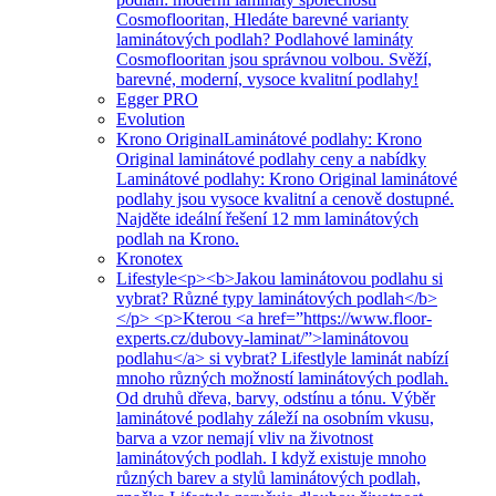
Cosmoflooritan, Hledáte barevné varianty
laminátových podlah? Podlahové lamináty
Cosmoflooritan jsou správnou volbou. Svěží,
barevné, moderní, vysoce kvalitní podlahy!
Egger PRO
Evolution
Krono Original
Laminátové podlahy: Krono
Original laminátové podlahy ceny a nabídky
Laminátové podlahy: Krono Original laminátové
podlahy jsou vysoce kvalitní a cenově dostupné.
Najděte ideální řešení 12 mm laminátových
podlah na Krono.
Kronotex
Lifestyle
<p><b>Jakou laminátovou podlahu si
vybrat? Různé typy laminátových podlah</b>
</p> <p>Kterou <a href=”https://www.floor-
experts.cz/dubovy-laminat/”>laminátovou
podlahu</a> si vybrat? Lifestlyle laminát nabízí
mnoho různých možností laminátových podlah.
Od druhů dřeva, barvy, odstínu a tónu. Výběr
laminátové podlahy záleží na osobním vkusu,
barva a vzor nemají vliv na životnost
laminátových podlah. I když existuje mnoho
různých barev a stylů laminátových podlah,