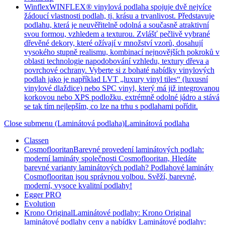
Winflex
WINFLEX® vinylová podlaha spojuje dvě nejvíce
žádoucí vlastnosti podlah, tj. krásu a trvanlivost. Představuje
podlahu, která je neuvěřitelně odolná a současně atraktivní
svou formou, vzhledem a texturou. Zvlášť pečlivě vybrané
dřevěné dekory, které ožívají v množství vzorů, dosahují
vysokého stupně realismu, kombinací nejnovějších pokroků v
oblasti technologie napodobování vzhledu, textury dřeva a
povrchové ochrany. Vyberte si z bohaté nabídky vinylových
podlah jako je například LVT „luxury vinyl tiles“ (luxusní
vinylové dlaždice) nebo SPC vinyl, který má již integrovanou
korkovou nebo XPS podložku, extrémně odolné jádro a stává
se tak tím nejlepším, co lze na trhu s podlahami pořídit.
Close submenu (Laminátová podlaha)
Laminátová podlaha
Classen
Cosmoflooritan
Barevné provedení laminátových podlah:
moderní lamináty společnosti Cosmoflooritan, Hledáte
barevné varianty laminátových podlah? Podlahové lamináty
Cosmoflooritan jsou správnou volbou. Svěží, barevné,
moderní, vysoce kvalitní podlahy!
Egger PRO
Evolution
Krono Original
Laminátové podlahy: Krono Original
laminátové podlahy ceny a nabídky Laminátové podlahy: