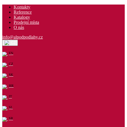
Kontakty
Reference
Katalogy
Prodejní místa
O nás
info@alpodpodlahy.cz
CZ
EN
CZ
SK
HR
IT
SL
SR