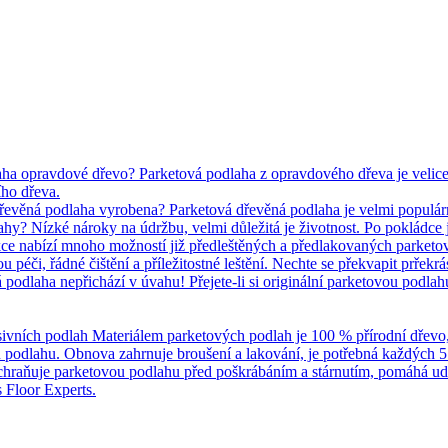
ha opravdové dřevo? Parketová podlaha z opravdového dřeva je velice p
ho dřeva.
dřevěná podlaha vyrobena? Parketová dřevěná podlaha je velmi populár
y? Nízké nároky na údržbu, velmi důležitá je životnost. Po pokládce je
kce nabízí mnoho možností již předleštěných a předlakovaných parketo
 péči, řádné čištění a příležitostné leštění. Nechte se překvapit prřek
podlaha nepřichází v úvahu! Přejete-li si originální parketovou podla
ivních podlah Materiálem parketových podlah je 100 % přírodní dřevo, čil
u podlahu. Obnova zahrnuje broušení a lakování, je potřebná každých 5 
chraňuje parketovou podlahu před poškrábáním a stárnutím, pomáhá u
 Floor Experts.