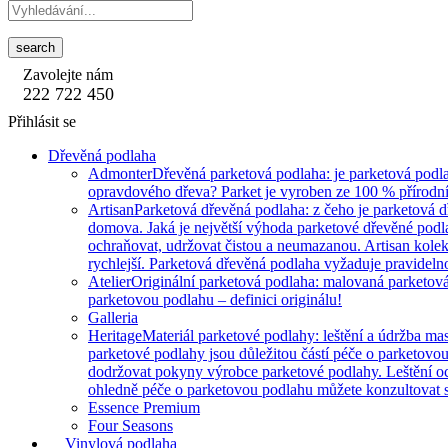
search
Zavolejte nám
222 722 450
Přihlásit se
Dřevěná podlaha
Admonter
Dřevěná parketová podlaha: je parketová podla
opravdového dřeva? Parket je vyroben ze 100 % přírodní
Artisan
Parketová dřevěná podlaha: z čeho je parketová 
domova. Jaká je největší výhoda parketové dřevěné podlah
ochraňovat, udržovat čistou a neumazanou. Artisan kole
rychlejší. Parketová dřevěná podlaha vyžaduje pravidelnou
Atelier
Originální parketová podlaha: malovaná parketová 
parketovou podlahu – definici originálu!
Galleria
Heritage
Materiál parketové podlahy: leštění a údržba mas
parketové podlahy jsou důležitou částí péče o parketovo
dodržovat pokyny výrobce parketové podlahy. Leštění o
ohledně péče o parketovou podlahu můžete konzultovat s
Essence Premium
Four Seasons
Vinylová podlaha