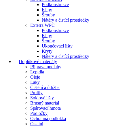
Podkonstrukce
Klipy
Šrouby
Nátěry a čistící prostředky
Exterra WPC
Podkonstrukce
Klipy
Šrouby
Ukončovací lišty
Kryty
Nátěry a čistící prostředky
Doplňkové materiály
Příprava podlahy
Lepidla
Oleje
Laky
Čištění a údržba
Profily
Soklové lišty
Brusný materiál
Spárovací hmota
Podložky
Ochranná podložka
Ostatní