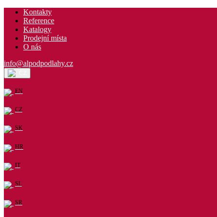
Kontakty
Reference
Katalogy
Prodejní místa
O nás
info@alpodpodlahy.cz
CZ
EN
CZ
SK
HR
IT
SL
SR