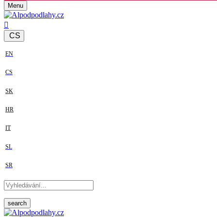
Menu
CS
EN
CS
SK
HR
IT
SL
SR
search