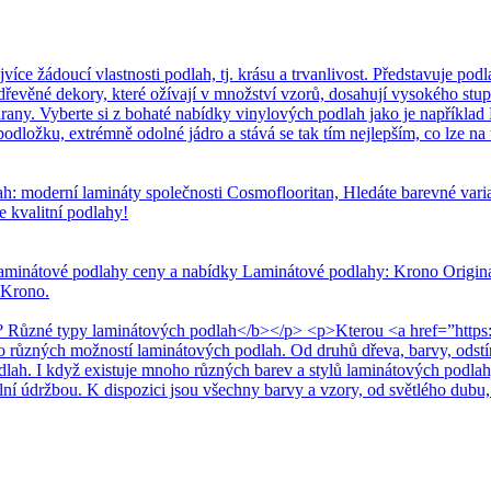
 žádoucí vlastnosti podlah, tj. krásu a trvanlivost. Představuje podla
dřevěné dekory, které ožívají v množství vzorů, dosahují vysokého stup
any. Vyberte si z bohaté nabídky vinylových podlah jako je například 
dložku, extrémně odolné jádro a stává se tak tím nejlepším, co lze na t
h: moderní lamináty společnosti Cosmoflooritan, Hledáte barevné var
e kvalitní podlahy!
aminátové podlahy ceny a nabídky Laminátové podlahy: Krono Original
 Krono.
 Různé typy laminátových podlah</b></p> <p>Kterou <a href=”https:
ho různých možností laminátových podlah. Od druhů dřeva, barvy, odst
odlah. I když existuje mnoho různých barev a stylů laminátových podlah
ální údržbou. K dispozici jsou všechny barvy a vzory, od světlého dubu