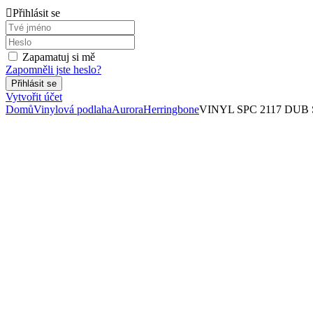
Přihlásit se
Zapamatuj si mě
Zapomněli jste heslo?
Vytvořit účet
Domů
Vinylová podlaha
Aurora
Herringbone
VINYL SPC 2117 DUB 