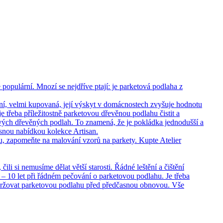
opulární. Mnozí se nejdříve ptají: je parketová podlaha z
ní, velmi kupovaná, její výskyt v domácnostech zvyšuje hodnotu
 třeba příležitostně parketovou dřevěnou podlahu čistit a
vých dřevěných podlah. To znamená, že je pokládka jednodušší a
rásnou nabídkou kolekce Artisan.
hu, zapomeňte na malování vzorů na parkety. Kupte Atelier
i si nemusíme dělat větší starosti. Řádné leštění a čištění
– 10 let při řádném pečování o parketovou podlahu. Je třeba
držovat parketovou podlahu před předčasnou obnovou. Vše