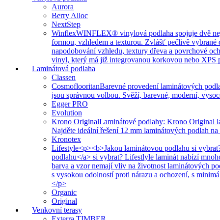
Aurora
Berry Alloc
NextStep
Winflex
WINFLEX® vinylová podlaha spojuje dvě nejvíce
formou, vzhledem a texturou. Zvlášť pečlivě vybrané 
napodobování vzhledu, textury dřeva a povrchové ochr
vinyl, který má již integrovanou korkovou nebo XPS po
Laminátová podlaha
Classen
Cosmoflooritan
Barevné provedení laminátových podla
jsou správnou volbou. Svěží, barevné, moderní, vysoc
Egger PRO
Evolution
Krono Original
Laminátové podlahy: Krono Original l
Najděte ideální řešení 12 mm laminátových podlah na
Kronotex
Lifestyle
<p><b>Jakou laminátovou podlahu si vybrat?
podlahu</a> si vybrat? Lifestlyle laminát nabízí mno
barva a vzor nemají vliv na životnost laminátových p
s vysokou odolností proti nárazu a ochození, s minim
</p>
Organic
Original
Venkovní terasy
Exterra TIMBER