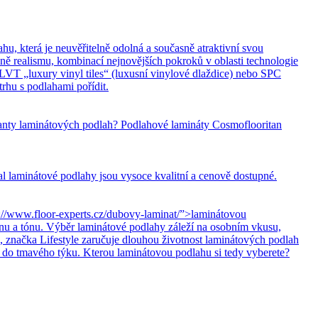
hu, která je neuvěřitelně odolná a současně atraktivní svou
ně realismu, kombinací nejnovějších pokroků v oblasti technologie
LVT „luxury vinyl tiles“ (luxusní vinylové dlaždice) nebo SPC
rhu s podlahami pořídit.
ianty laminátových podlah? Podlahové lamináty Cosmoflooritan
 laminátové podlahy jsou vysoce kvalitní a cenově dostupné.
//www.floor-experts.cz/dubovy-laminat/”>laminátovou
ínu a tónu. Výběr laminátové podlahy záleží na osobním vkusu,
, značka Lifestyle zaručuje dlouhou životnost laminátových podlah
, do tmavého týku. Kterou laminátovou podlahu si tedy vyberete?