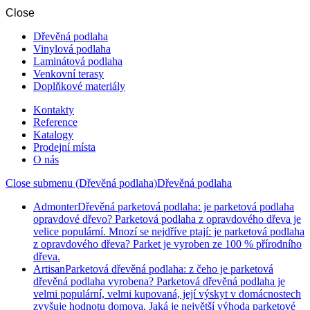
Close
Dřevěná podlaha
Vinylová podlaha
Laminátová podlaha
Venkovní terasy
Doplňkové materiály
Kontakty
Reference
Katalogy
Prodejní místa
O nás
Close submenu (Dřevěná podlaha)
Dřevěná podlaha
Admonter
Dřevěná parketová podlaha: je parketová podlaha
opravdové dřevo? Parketová podlaha z opravdového dřeva je
velice populární. Mnozí se nejdříve ptají: je parketová podlaha
z opravdového dřeva? Parket je vyroben ze 100 % přírodního
dřeva.
Artisan
Parketová dřevěná podlaha: z čeho je parketová
dřevěná podlaha vyrobena? Parketová dřevěná podlaha je
velmi populární, velmi kupovaná, její výskyt v domácnostech
zvyšuje hodnotu domova. Jaká je největší výhoda parketové