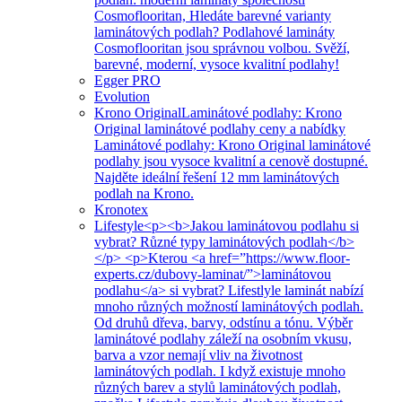
Cosmoflooritan, Hledáte barevné varianty
laminátových podlah? Podlahové lamináty
Cosmoflooritan jsou správnou volbou. Svěží,
barevné, moderní, vysoce kvalitní podlahy!
Egger PRO
Evolution
Krono Original
Laminátové podlahy: Krono
Original laminátové podlahy ceny a nabídky
Laminátové podlahy: Krono Original laminátové
podlahy jsou vysoce kvalitní a cenově dostupné.
Najděte ideální řešení 12 mm laminátových
podlah na Krono.
Kronotex
Lifestyle
<p><b>Jakou laminátovou podlahu si
vybrat? Různé typy laminátových podlah</b>
</p> <p>Kterou <a href=”https://www.floor-
experts.cz/dubovy-laminat/”>laminátovou
podlahu</a> si vybrat? Lifestlyle laminát nabízí
mnoho různých možností laminátových podlah.
Od druhů dřeva, barvy, odstínu a tónu. Výběr
laminátové podlahy záleží na osobním vkusu,
barva a vzor nemají vliv na životnost
laminátových podlah. I když existuje mnoho
různých barev a stylů laminátových podlah,