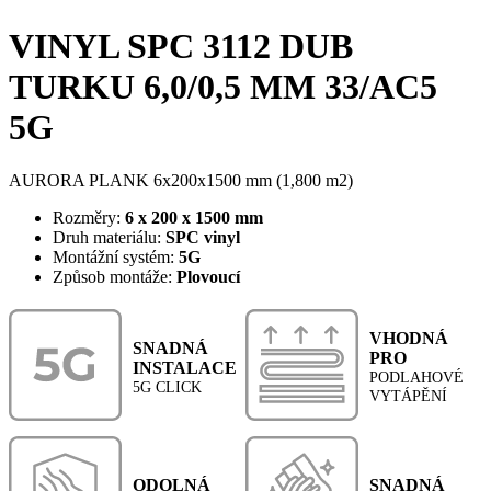
VINYL SPC 3112 DUB
TURKU 6,0/0,5 MM 33/AC5
5G
AURORA PLANK 6x200x1500 mm (1,800 m2)
Rozměry:
6 x 200 x 1500 mm
Druh materiálu:
SPC vinyl
Montážní systém:
5G
Způsob montáže:
Plovoucí
VHODNÁ
SNADNÁ
PRO
INSTALACE
PODLAHOVÉ
5G CLICK
VYTÁPĚNÍ
ODOLNÁ
SNADNÁ