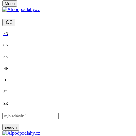
Menu
CS
EN
CS
SK
HR
IT
SL
SR
search