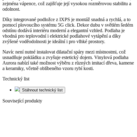
zejména vápence, což zajišťuje její vysokou rozměrovou stabilitu a
odolnost.
Díky integrované podložce z IXPS je montáž snadná a rychlá, a to
pomocí plovoucího systému 5G click. Dekor dubu v světlém šedém
odstínu dodává interiéru moderní a elegantní vzhled. Podlaha je
vhodná pro teplovodní i elektrické podlahové vytápění a díky
zvýšené voděodolnosti je ideální i pro vlhké prostory.
Navíc není nutné instalovat dilatační spáry mezi místnostmi, což
usnadňuje pokládku a zvyšuje estetický dojem. Vinylová podlaha
Aurora nabízí také možnost výběru z různých imitací dřeva, kamene
a keramiky, včetně oblíbeného vzoru rybí kosti.
Technický list
Stáhnout technický list
Související produkty