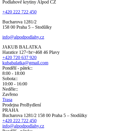
Podlahové krytiny Alpod CZ
+420 222 722 450
Bucharova 1281/2
158 00 Praha 5 – Stodůlky
info@alpodpodlahy.cz
JAKUB BALATKA
Haratice 127<br>468 46 Plavy
+420 720 637 920
kubabalatka@gmail.com
Pondělí - pátek::
8:00 - 18:00
Sobota::
10:00 - 16:00
Neděle::
Zavřeno
Trasa
Prodejna ProBydlení
PRAHA
Bucharova 1281/2 158 00 Praha 5 – Stodůlky
+420 222 722 450
info@alpodpodlahy.cz