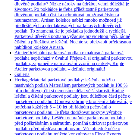
dřevěné podlahy? Nízké nároky na údržbu, velmi důležitá je
životnost. Po pokládce je třeba příležitostně parketovou
dřevěnou podlahu čistit a ochraňovat, udržovat čistou a
neumazanou. Artisan kolekce nabízí mnoho možností již
předleštěných a předlakovaných parketových dřevěných
podlah. To znamená, že je pokládka jednodušší a rychlejší.
Parketová dřevěná podlaha vyžaduje pravidelnou péči, řádné
čištění a příležitostné leštění. Nechte se překvapit prřekrásnou
nabídkou kolekce Artisan.
Atelier
Originální parketová podlaha: malovaná parketová
podlaha nepřichází v úvahu! Přejete-li si originální parketovou
podlahu, zapomeňte na malování vzorů na parkety. Kupte
Atelier parketovou podlahu – definici originálu!
Galleria
Heritage
Materiál parketové podlahy: leštění a údržba
masivních podlah Materiálem parketových podlah je 100 %
přírodní dřevo, čili si nemusíme dělat větší starosti. Řádné
leštění a čištění parketové podlahy jsou důležitou částí péče o
parketovou podlahu. Obnova zahrnuje broušení a lakování, je
potřebná každých 5 – 10 let při řádném pečování o
parketovou podlahu. Je třeba dodržovat pokyny výrobce
parketové podlahy. Leštění ochraňuje parketovou podlahu
před poškrábáním a stárnutím, pomáhá udržovat parketovou
podlahu před předčasnou obnovou. Vše ohledně péče o
parketovou podlahu můžete konzultovat s Floor Experts.