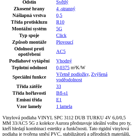
Odstín
Světlý
Zkosené hrany
4 -stranný
Nášlapná vrstva
0,5
Třída protiskluzu
R10
Montážní systém
5G
Typ spoje
Click
Způsob montáže
Plovoucí
Odolnost proti
AC5
opotřebení
Podlahové vytápění
Vhodný
Teplotní odolnost
0,0375
m²K/W
Včetně podložky
,
Zvýšená
Speciální funkce
voděodolnost
Třída zátěže
33
Třída hořlavosti
Bfl-s1
Emisní třída
E1
Vzor lamely
1 lamela
Vinylová podlaha VINYL SPC 3112 DUB TURKU 4V 6,0/0,5
MM 33/AC5 5G z kolekce Aurora představuje ideální volbu pro ty,
kteří hledají kombinaci estetiky a funkčnosti. Tato rigidní vinylová
podlaha je tvořena směsí PVC, stabilizátorů a přírodních materiálů,