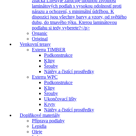
značka Lifestyle zaručuje dlouhou životnost
laminátových podlah s vysokou odolností proti
nárazu a ochození, s minimální údržbou. K
dispozici jsou všechny barvy a vzory, od světlého
dubu, do tmavého týku. Kterou laminátovou
podlahu si tedy vyberete?</p>
Organic
Original
Venkovní terasy
Exterra TIMBER
Podkonstrukce
Klipy
Šrouby
Nátěry a čistící prostředky
Exterra WPC
Podkonstrukce
Klipy
Šrouby
Ukončovací lišty
Kryty
Nátěry a čistící prostředky
Doplňkové materiály
Příprava podlahy
Lepidla
Oleje