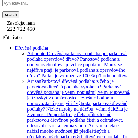
search
Zavolejte nám
222 722 450
Přihlásit se
Dřevěná podlaha
Admonter
Dřevěná parketová podlaha: je parketová
podlaha opravdové dřevo? Parketová podlaha z
opravdového dřeva je velice populární. Mnozí se
nejdříve ptají: je parketová podlaha z opravdového
dřeva? Parket je vyroben ze 100 % přírodního dřeva.
Artisan
Parketová dřevěná podlaha: z čeho je
parketová dřevěná podlaha vyrobena? Parketová
dřevěná podlaha je velmi populární, velmi kupovaná,
její výskyt v domácnostech zvyšuje hodnotu
domova. Jaká je největší výhoda parketové dřevěné
podlahy? Nízké nároky na údržbu, velmi důležitá je
životnost. Po pokládce je třeba příležitostně
parketovou dřevěnou podlahu čistit a ochraňovat,
udržovat čistou a neumazanou. Artisan kolekce
nabízí mnoho možností již předleštěných a
předlakovaných parketových dřevěných podlah. To