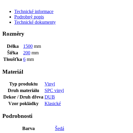
ODESLAT DOTAZ
Technické informace
Podrobný popis
Technické dokumenty
Rozměry
Délka
1500
mm
Šířka
200
mm
Tloušťka
6
mm
Materiál
Typ produktu
Vinyl
Druh materiálu
SPC vinyl
Dekor / Druh dřeva
DUB
Vzor pokládky
Klasické
Podrobnosti
Barva
Šedá