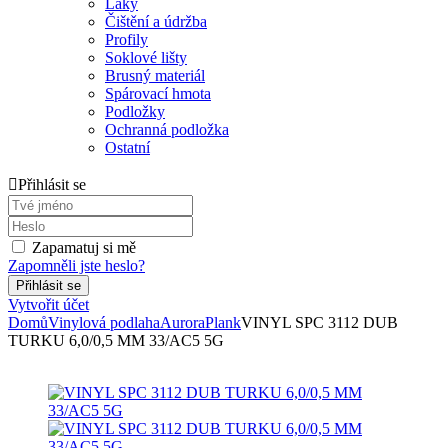
Laky
Čištění a údržba
Profily
Soklové lišty
Brusný materiál
Spárovací hmota
Podložky
Ochranná podložka
Ostatní
Přihlásit se
Zapamatuj si mě
Zapomněli jste heslo?
Vytvořit účet
Domů
Vinylová podlaha
Aurora
Plank
VINYL SPC 3112 DUB
TURKU 6,0/0,5 MM 33/AC5 5G