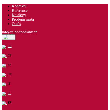
Kontakty
Reference
Katalogy
Prodejní místa
O nás
info@alpodpodlahy.cz
CZ
EN
CZ
SK
HR
IT
SL
SR