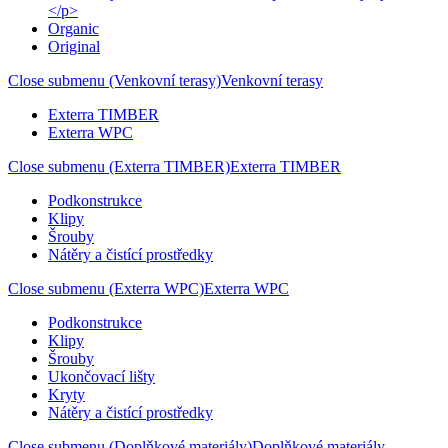
</p>
Organic
Original
Close submenu (Venkovní terasy)
Venkovní terasy
Exterra TIMBER
Exterra WPC
Close submenu (Exterra TIMBER)
Exterra TIMBER
Podkonstrukce
Klipy
Šrouby
Nátěry a čistící prostředky
Close submenu (Exterra WPC)
Exterra WPC
Podkonstrukce
Klipy
Šrouby
Ukončovací lišty
Kryty
Nátěry a čistící prostředky
Close submenu (Doplňkové materiály)
Doplňkové materiály