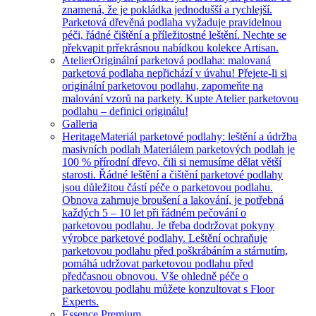
znamená, že je pokládka jednodušší a rychlejší.
Parketová dřevěná podlaha vyžaduje pravidelnou
péči, řádné čištění a příležitostné leštění. Nechte se
překvapit prřekrásnou nabídkou kolekce Artisan.
Atelier
Originální parketová podlaha: malovaná
parketová podlaha nepřichází v úvahu! Přejete-li si
originální parketovou podlahu, zapomeňte na
malování vzorů na parkety. Kupte Atelier parketovou
podlahu – definici originálu!
Galleria
Heritage
Materiál parketové podlahy: leštění a údržba
masivních podlah Materiálem parketových podlah je
100 % přírodní dřevo, čili si nemusíme dělat větší
starosti. Řádné leštění a čištění parketové podlahy
jsou důležitou částí péče o parketovou podlahu.
Obnova zahrnuje broušení a lakování, je potřebná
každých 5 – 10 let při řádném pečování o
parketovou podlahu. Je třeba dodržovat pokyny
výrobce parketové podlahy. Leštění ochraňuje
parketovou podlahu před poškrábáním a stárnutím,
pomáhá udržovat parketovou podlahu před
předčasnou obnovou. Vše ohledně péče o
parketovou podlahu můžete konzultovat s Floor
Experts.
Essence Premium