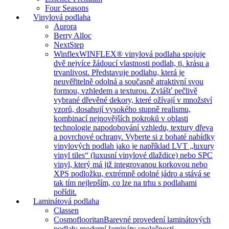
Four Seasons
Vinylová podlaha
Aurora
Berry Alloc
NextStep
Winflex
WINFLEX® vinylová podlaha spojuje
dvě nejvíce žádoucí vlastnosti podlah, tj. krásu a
trvanlivost. Představuje podlahu, která je
neuvěřitelně odolná a současně atraktivní svou
formou, vzhledem a texturou. Zvlášť pečlivě
vybrané dřevěné dekory, které ožívají v množství
vzorů, dosahují vysokého stupně realismu,
kombinací nejnovějších pokroků v oblasti
technologie napodobování vzhledu, textury dřeva
a povrchové ochrany. Vyberte si z bohaté nabídky
vinylových podlah jako je například LVT „luxury
vinyl tiles“ (luxusní vinylové dlaždice) nebo SPC
vinyl, který má již integrovanou korkovou nebo
XPS podložku, extrémně odolné jádro a stává se
tak tím nejlepším, co lze na trhu s podlahami
pořídit.
Laminátová podlaha
Classen
Cosmoflooritan
Barevné provedení laminátových
podlah: moderní lamináty společnosti