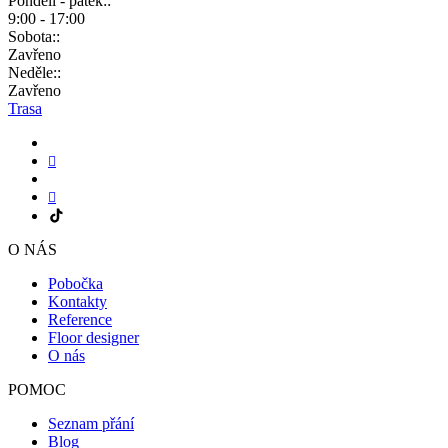
Pondělí - pátek::
9:00 - 17:00
Sobota::
Zavřeno
Neděle::
Zavřeno
Trasa
O NÁS
Pobočka
Kontakty
Reference
Floor designer
O nás
POMOC
Seznam přání
Blog