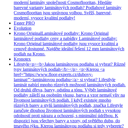
moderní lamináty společnosti Cosmoflooritan, Hledáte
barevné varianty laminátových podlah? Podlahové lamináty
Cosmoflooritan jsou správnou volbou. Svěží, barevné,
moderní, vysoce kvalitní podlahy!
Egger PRO
Evolution
Krono Original
Laminátové podlahy: Krono Original
laminátové podlahy ceny a nabídky Laminátové podlahy:
Krono Original laminátové podlahy jsou vysoce kvalitní a
cenově dostupné. Najděte ideální řešení 12 mm laminátových
podlah na Krono.
Kronotex
Lifestyle
<p><b>Jakou laminátovou podlahu si vybrat? Různé
typy laminátových podlah</b></p> <p>Kterou <a
href=”https://www.floor-experts.cz/dubovy-
laminat/”>laminátovou podlahu</a> si vybrat? Lifestlyle
laminát nabízí mnoho různých možností laminátových podlah.
Od druhů dřeva, barvy, odstínu a tónu. Výběr laminátové
podlahy záleží na osobním vkusu, barva a vzor nemají vliv na
životnost laminátových podlah. I když existuje mnoho
různých barev a stylů laminátových podlah, značka Lifestyle
zaručuje dlouhou životnost laminátových podlah s vysokou
odolností proti nárazu a ochození, s minimální údržbou. K
dispozici jsou všechny barvy a vzory, od světlého dubu, do
tmavého týku. Kterou laminátovou podlahu si tedy vyberete?