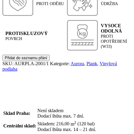
PROTI ODĚRU
ÚDRŽBA
VYSOCE
ODOLNÁ
PROTISKLUZOVÝ
PROTI
POVRCH
OPOTŘEBENÍ
(W33)
Přidat do seznamu přání
SKU:
AURPLA-2001/1
Kategorie:
Aurora
,
Plank
,
Vinylová
podlaha
Není skladem
Sklad Praha:
Dodací lhůta max. 7 dní.
2
Skladem: 216,00
m
(120 bal)
Centrální sklad:
Dodací lhůta max. 14 – 21 dní.