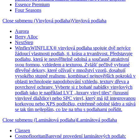
Essence Premium
Four Seasons
Close submenu (Vinylová podlaha)
Vinylová podlaha
Aurora
Berry Alloc
NextStep
Winflex
WINFLEX® vinylová podlaha spojuje dvě nejvíce
žádoucí vlastnosti podlah, tj. krásu a trvanlivost. Představuje
podlahu, která je neuvěřitelně odolná a současně atraktivní
svou formou, vzhledem a texturou. Zvlášť pečlivě vybrané
dřevěné dekory, které ožívají v množství vzorů, dosahují
vysokého stupně realismu, kombinací nejnovějších pokroků v
oblasti technologie napodobování vzhledu, textury dřeva a
povrchové ochrany. Vyberte si z bohaté nabídky vinylových
podlah jako je například LVT „luxury vinyl tiles“ (luxusní
vinylové dlaždice) nebo SPC vinyl, který má již integrovanou
korkovou nebo XPS podložku, extrémně odolné jádro a stává
se tak tím nejlepším, co lze na trhu s podlahami pořídit.
Close submenu (Laminátová podlaha)
Laminátová podlaha
Classen
Cosmoflooritan
Barevné provedení laminátových podlah: