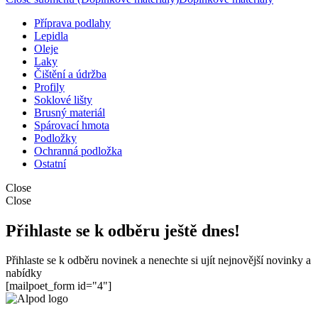
Příprava podlahy
Lepidla
Oleje
Laky
Čištění a údržba
Profily
Soklové lišty
Brusný materiál
Spárovací hmota
Podložky
Ochranná podložka
Ostatní
Close
Close
Přihlaste se k odběru ještě dnes!
Přihlaste se k odběru novinek a nenechte si ujít nejnovější novinky a
nabídky
[mailpoet_form id="4"]