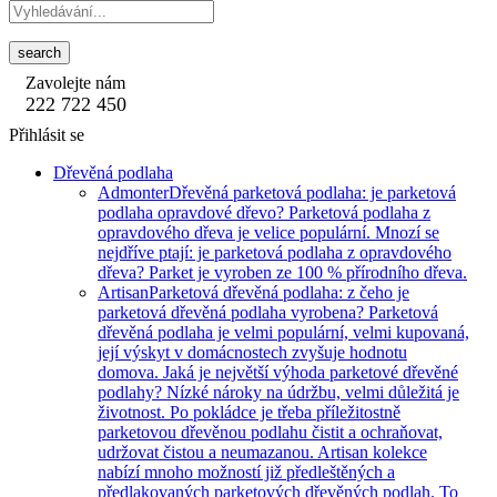
search
Zavolejte nám
222 722 450
Přihlásit se
Dřevěná podlaha
Admonter
Dřevěná parketová podlaha: je parketová
podlaha opravdové dřevo? Parketová podlaha z
opravdového dřeva je velice populární. Mnozí se
nejdříve ptají: je parketová podlaha z opravdového
dřeva? Parket je vyroben ze 100 % přírodního dřeva.
Artisan
Parketová dřevěná podlaha: z čeho je
parketová dřevěná podlaha vyrobena? Parketová
dřevěná podlaha je velmi populární, velmi kupovaná,
její výskyt v domácnostech zvyšuje hodnotu
domova. Jaká je největší výhoda parketové dřevěné
podlahy? Nízké nároky na údržbu, velmi důležitá je
životnost. Po pokládce je třeba příležitostně
parketovou dřevěnou podlahu čistit a ochraňovat,
udržovat čistou a neumazanou. Artisan kolekce
nabízí mnoho možností již předleštěných a
předlakovaných parketových dřevěných podlah. To