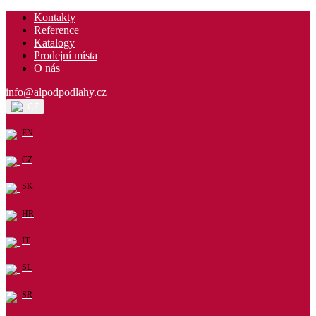
Kontakty
Reference
Katalogy
Prodejní místa
O nás
info@alpodpodlahy.cz
CZ
EN
CZ
SK
HR
IT
SL
SR