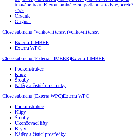
tmavého týku. Kterou laminátovou podlahu si tedy vyberete?
</p>
Organic
Original
Close submenu (Venkovní terasy)
Venkovní terasy
Exterra TIMBER
Exterra WPC
Close submenu (Exterra TIMBER)
Exterra TIMBER
Podkonstrukce
Klipy
Šrouby
Nátěry a čistící prostředky
Close submenu (Exterra WPC)
Exterra WPC
Podkonstrukce
Klipy
Šrouby
Ukončovací lišty
Kryty
Nátěry a čistící prostředky