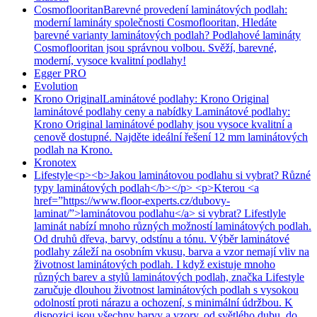
Cosmoflooritan
Barevné provedení laminátových podlah:
moderní lamináty společnosti Cosmoflooritan, Hledáte
barevné varianty laminátových podlah? Podlahové lamináty
Cosmoflooritan jsou správnou volbou. Svěží, barevné,
moderní, vysoce kvalitní podlahy!
Egger PRO
Evolution
Krono Original
Laminátové podlahy: Krono Original
laminátové podlahy ceny a nabídky Laminátové podlahy:
Krono Original laminátové podlahy jsou vysoce kvalitní a
cenově dostupné. Najděte ideální řešení 12 mm laminátových
podlah na Krono.
Kronotex
Lifestyle
<p><b>Jakou laminátovou podlahu si vybrat? Různé
typy laminátových podlah</b></p> <p>Kterou <a
href=”https://www.floor-experts.cz/dubovy-
laminat/”>laminátovou podlahu</a> si vybrat? Lifestlyle
laminát nabízí mnoho různých možností laminátových podlah.
Od druhů dřeva, barvy, odstínu a tónu. Výběr laminátové
podlahy záleží na osobním vkusu, barva a vzor nemají vliv na
životnost laminátových podlah. I když existuje mnoho
různých barev a stylů laminátových podlah, značka Lifestyle
zaručuje dlouhou životnost laminátových podlah s vysokou
odolností proti nárazu a ochození, s minimální údržbou. K
dispozici jsou všechny barvy a vzory, od světlého dubu, do