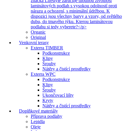
značka Lifestyle zaručuje dlouhou životnost
laminátových podlah s vysokou odolností proti
nárazu a ochození, s minimální údržbou. K
dispozici jsou všechny barvy a vzory, od světlého
dubu, do tmavého týku. Kterou laminátovou
podlahu si tedy vyberete?</p>
Organic
Original
Venkovní terasy
Exterra TIMBER
Podkonstrukce
Klipy
Šrouby
Nátěry a čistící prostředky
Exterra WPC
Podkonstrukce
Klipy
Šrouby
Ukončovací lišty
Kryty
Nátěry a čistící prostředky
Doplňkové materiály
Příprava podlahy
Lepidla
Oleje