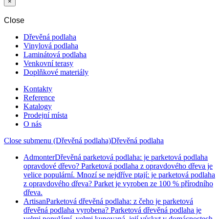
×
Close
Dřevěná podlaha
Vinylová podlaha
Laminátová podlaha
Venkovní terasy
Doplňkové materiály
Kontakty
Reference
Katalogy
Prodejní místa
O nás
Close submenu (Dřevěná podlaha)
Dřevěná podlaha
Admonter
Dřevěná parketová podlaha: je parketová podlaha
opravdové dřevo? Parketová podlaha z opravdového dřeva je
velice populární. Mnozí se nejdříve ptají: je parketová podlaha
z opravdového dřeva? Parket je vyroben ze 100 % přírodního
dřeva.
Artisan
Parketová dřevěná podlaha: z čeho je parketová
dřevěná podlaha vyrobena? Parketová dřevěná podlaha je
velmi populární, velmi kupovaná, její výskyt v domácnostech