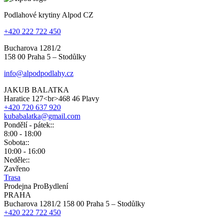
Podlahové krytiny Alpod CZ
+420 222 722 450
Bucharova 1281/2
158 00 Praha 5 – Stodůlky
info@alpodpodlahy.cz
JAKUB BALATKA
Haratice 127<br>468 46 Plavy
+420 720 637 920
kubabalatka@gmail.com
Pondělí - pátek::
8:00 - 18:00
Sobota::
10:00 - 16:00
Neděle::
Zavřeno
Trasa
Prodejna ProBydlení
PRAHA
Bucharova 1281/2 158 00 Praha 5 – Stodůlky
+420 222 722 450