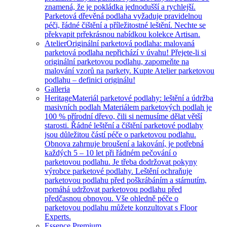
znamená, že je pokládka jednodušší a rychlejší.
Parketová dřevěná podlaha vyžaduje pravidelnou
péči, řádné čištění a příležitostné leštění. Nechte se
překvapit prřekrásnou nabídkou kolekce Artisan.
Atelier
Originální parketová podlaha: malovaná
parketová podlaha nepřichází v úvahu! Přejete-li si
originální parketovou podlahu, zapomeňte na
malování vzorů na parkety. Kupte Atelier parketovou
podlahu – definici originálu!
Galleria
Heritage
Materiál parketové podlahy: leštění a údržba
masivních podlah Materiálem parketových podlah je
100 % přírodní dřevo, čili si nemusíme dělat větší
starosti. Řádné leštění a čištění parketové podlahy
jsou důležitou částí péče o parketovou podlahu.
Obnova zahrnuje broušení a lakování, je potřebná
každých 5 – 10 let při řádném pečování o
parketovou podlahu. Je třeba dodržovat pokyny
výrobce parketové podlahy. Leštění ochraňuje
parketovou podlahu před poškrábáním a stárnutím,
pomáhá udržovat parketovou podlahu před
předčasnou obnovou. Vše ohledně péče o
parketovou podlahu můžete konzultovat s Floor
Experts.
Essence Premium