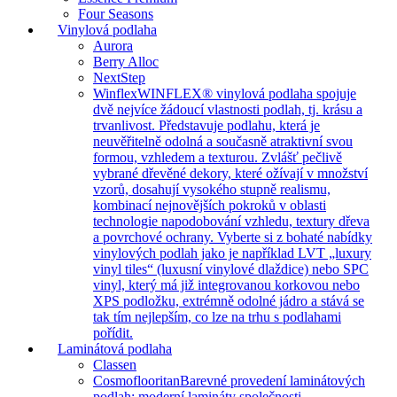
Four Seasons
Vinylová podlaha
Aurora
Berry Alloc
NextStep
Winflex
WINFLEX® vinylová podlaha spojuje
dvě nejvíce žádoucí vlastnosti podlah, tj. krásu a
trvanlivost. Představuje podlahu, která je
neuvěřitelně odolná a současně atraktivní svou
formou, vzhledem a texturou. Zvlášť pečlivě
vybrané dřevěné dekory, které ožívají v množství
vzorů, dosahují vysokého stupně realismu,
kombinací nejnovějších pokroků v oblasti
technologie napodobování vzhledu, textury dřeva
a povrchové ochrany. Vyberte si z bohaté nabídky
vinylových podlah jako je například LVT „luxury
vinyl tiles“ (luxusní vinylové dlaždice) nebo SPC
vinyl, který má již integrovanou korkovou nebo
XPS podložku, extrémně odolné jádro a stává se
tak tím nejlepším, co lze na trhu s podlahami
pořídit.
Laminátová podlaha
Classen
Cosmoflooritan
Barevné provedení laminátových
podlah: moderní lamináty společnosti