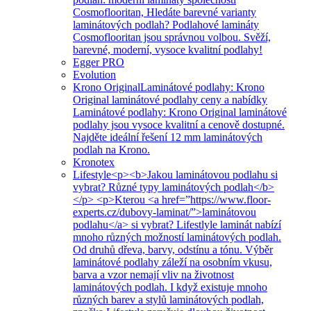
Cosmoflooritan, Hledáte barevné varianty
laminátových podlah? Podlahové lamináty
Cosmoflooritan jsou správnou volbou. Svěží,
barevné, moderní, vysoce kvalitní podlahy!
Egger PRO
Evolution
Krono Original
Laminátové podlahy: Krono
Original laminátové podlahy ceny a nabídky
Laminátové podlahy: Krono Original laminátové
podlahy jsou vysoce kvalitní a cenově dostupné.
Najděte ideální řešení 12 mm laminátových
podlah na Krono.
Kronotex
Lifestyle
<p><b>Jakou laminátovou podlahu si
vybrat? Různé typy laminátových podlah</b>
</p> <p>Kterou <a href=”https://www.floor-
experts.cz/dubovy-laminat/”>laminátovou
podlahu</a> si vybrat? Lifestlyle laminát nabízí
mnoho různých možností laminátových podlah.
Od druhů dřeva, barvy, odstínu a tónu. Výběr
laminátové podlahy záleží na osobním vkusu,
barva a vzor nemají vliv na životnost
laminátových podlah. I když existuje mnoho
různých barev a stylů laminátových podlah,