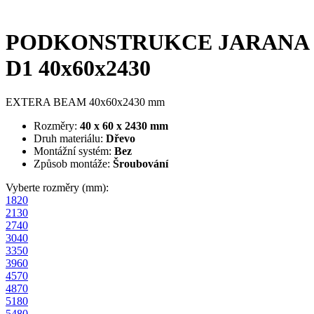
PODKONSTRUKCE JARANA
D1 40x60x2430
EXTERA BEAM 40x60x2430 mm
Rozměry:
40 x 60 x 2430 mm
Druh materiálu:
Dřevo
Montážní systém:
Bez
Způsob montáže:
Šroubování
Vyberte rozměry (mm):
1820
2130
2740
3040
3350
3960
4570
4870
5180
5480