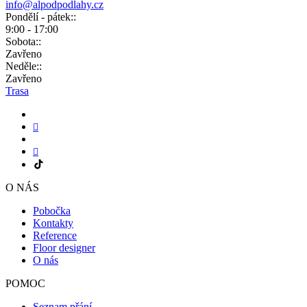
info@alpodpodlahy.cz
Pondělí - pátek::
9:00 - 17:00
Sobota::
Zavřeno
Neděle::
Zavřeno
Trasa
O NÁS
Pobočka
Kontakty
Reference
Floor designer
O nás
POMOC
Seznam přání