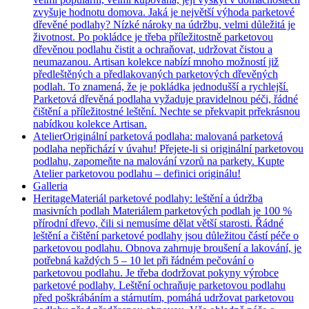
zvyšuje hodnotu domova. Jaká je největší výhoda parketové
dřevěné podlahy? Nízké nároky na údržbu, velmi důležitá je
životnost. Po pokládce je třeba příležitostně parketovou
dřevěnou podlahu čistit a ochraňovat, udržovat čistou a
neumazanou. Artisan kolekce nabízí mnoho možností již
předleštěných a předlakovaných parketových dřevěných
podlah. To znamená, že je pokládka jednodušší a rychlejší.
Parketová dřevěná podlaha vyžaduje pravidelnou péči, řádné
čištění a příležitostné leštění. Nechte se překvapit prřekrásnou
nabídkou kolekce Artisan.
Atelier
Originální parketová podlaha: malovaná parketová
podlaha nepřichází v úvahu! Přejete-li si originální parketovou
podlahu, zapomeňte na malování vzorů na parkety. Kupte
Atelier parketovou podlahu – definici originálu!
Galleria
Heritage
Materiál parketové podlahy: leštění a údržba
masivních podlah Materiálem parketových podlah je 100 %
přírodní dřevo, čili si nemusíme dělat větší starosti. Řádné
leštění a čištění parketové podlahy jsou důležitou částí péče o
parketovou podlahu. Obnova zahrnuje broušení a lakování, je
potřebná každých 5 – 10 let při řádném pečování o
parketovou podlahu. Je třeba dodržovat pokyny výrobce
parketové podlahy. Leštění ochraňuje parketovou podlahu
před poškrábáním a stárnutím, pomáhá udržovat parketovou