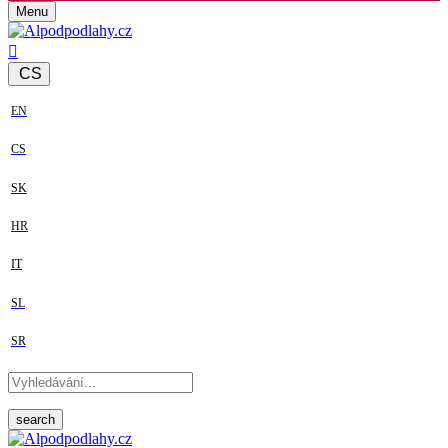
Menu
CS
EN
CS
SK
HR
IT
SL
SR
search