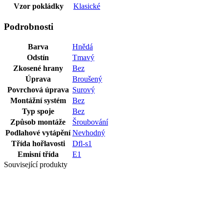
Vzor pokládky
Klasické
Podrobnosti
Barva
Hnědá
Odstín
Tmavý
Zkosené hrany
Bez
Úprava
Broušený
Povrchová úprava
Surový
Montážní systém
Bez
Typ spoje
Bez
Způsob montáže
Šroubování
Podlahové vytápění
Nevhodný
Třída hořlavosti
Dfl-s1
Emisní třída
E1
Související produkty