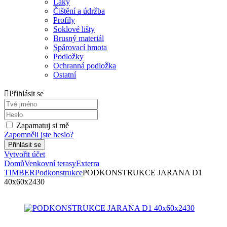
Laky
Čištění a údržba
Profily
Soklové lišty
Brusný materiál
Spárovací hmota
Podložky
Ochranná podložka
Ostatní
Přihlásit se
Zapamatuj si mě
Zapomněli jste heslo?
Vytvořit účet
Domů
Venkovní terasy
Exterra
TIMBER
Podkonstrukce
PODKONSTRUKCE JARANA D1
40x60x2430