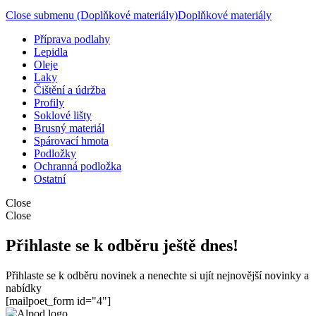
Close submenu (Doplňkové materiály)
Doplňkové materiály
Příprava podlahy
Lepidla
Oleje
Laky
Čištění a údržba
Profily
Soklové lišty
Brusný materiál
Spárovací hmota
Podložky
Ochranná podložka
Ostatní
Close
Close
Přihlaste se k odběru ještě dnes!
Přihlaste se k odběru novinek a nenechte si ujít nejnovější novinky a
nabídky
[mailpoet_form id="4"]