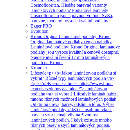
Cosmoflooritan, Hledáte barevné varianty
laminátových podlah? Podlahové lamináty
Cosmoflooritan jsou správnou volbou. Svěží,
barevné, moderní, vysoce kvalitní podlahy!
Egger PRO
Evolution
Krono Original
Laminátové podlahy: Krono
Original laminátové podlahy ceny a nabídky
Laminátové podlahy: Krono Original laminátové
podlahy jsou vysoce kvalitní a cenově dostupné.
Najděte ideální řešení 12 mm laminátových
podlah na Krono.
Kronotex
Lifestyle
<p><b>Jakou laminátovou podlahu si
vybrat? Různé typy laminátových podlah</b>
</p> <p>Kterou <a href=”https://www.floor-
experts.cz/dubovy-laminat/”>laminátovou
podlahu</a> si vybrat? Lifestlyle laminát nabízí
mnoho různých možností laminátových podlah.
Od druhů dřeva, barvy, odstínu a tónu. Výběr
laminátové podlahy záleží na osobním vkusu,
barva a vzor nemají vliv na životnost
laminátových podlah. I když existuje mnoho
různých barev a stylů laminátových podlah,