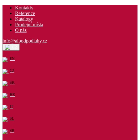
Kontakty
Reference
Katalogy
Prodejní místa
O nás
info@alpodpodlahy.cz
CZ
EN
CZ
SK
HR
IT
SL
SR