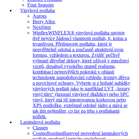
Four Seasons
Vinylová podlaha
Aurora
Berry Alloc
NextStep
Winflex
WINFLEX® vinylová podlaha spojuje
dvě nejvíce žádoucí vlastnosti podlah, tj. krásu a
trvanlivost. Představuje podlahu, která je
neuvěřitelně odolná a současně atraktivní svou
formou, vzhledem a texturou. Zvlášť pečlivě
vybrané dřevěné dekory, které ožívají v množství
vzorů, dosahují vysokého stupně realismu,
kombinací nejnovějších pokroků v oblasti
technologie napodobování vzhledu, textury dřeva
a povrchové ochrany. Vyberte si z bohaté nabídky
vinylových podlah jako je například LVT „luxury
vinyl tiles“ (luxusní vinylové dlaždice) nebo SPC
vinyl, který má již integrovanou korkovou nebo
XPS podložku, extrémně odolné jádro a stává se
tak tím nejlepším, co lze na trhu s podlahami
pořídit.
Laminátová podlaha
Classen
Cosmoflooritan
Barevné provedení laminátových
podlah: moderní lamináty společnosti