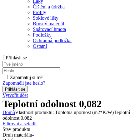
Laky
Čištění a údržba
Profily
Soklové lišty
Brusný materiál
Spárovací hmota
Podložky
Ochranná podložka
Ostatní
Přihlásit se
Zapamatuj si mě
Zapomněli jste heslo?
Vytvořit účet
Teplotní odolnost 0,082
Domů
Vlastnost produktu: Toplotna upornost (m2*K/W)
Teplotní
odolnost 0,082
Filtrovat a seřadit
Stav produktu
Druh materiálu
-