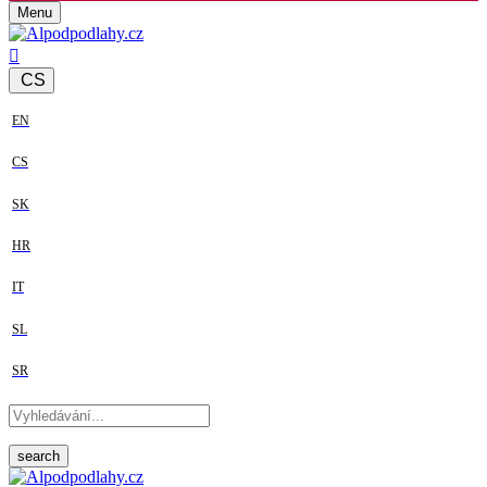
Menu
CS
EN
CS
SK
HR
IT
SL
SR
search