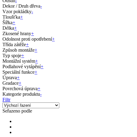
Odstín
-
Dekor / Druh dřeva
-
Vzor pokládky
-
Tloušťka
+
Šířka
+
Délka
+
Zkosené hrany
+
Odolnost proti opotřebení
+
Třída zátěže
+
Způsob montáže
+
Typ spoje
+
Montážní systém
+
Podlahové vytápění
+
Speciální funkce
+
Úprava
+
Gradace
+
Povrchová úprava
+
Kategorie produktu
-
Filtr
Seřazeno podle