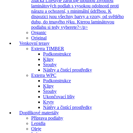
značka Lifestyle zaručuje dlouhou životnost
laminátových podlah s vysokou odolností proti
nárazu a ochození, s minimální údržbou. K
dispozici jsou všechny barvy a vzory, od světlého
dubu, do tmavého týku. Kterou laminátovou
podlahu si tedy vyberete?</p>
Organic
Original
Venkovní terasy
Exterra TIMBER
Podkonstrukce
Klipy
Šrouby
Nátěry a čistící prostředky
Exterra WPC
Podkonstrukce
Klipy
Šrouby
Ukončovací lišty
Kryty
Nátěry a čistící prostředky
Doplňkové materiály
Příprava podlahy
Lepidla
Oleje