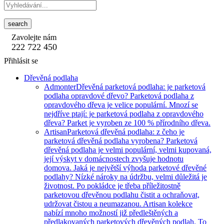
search
Zavolejte nám
222 722 450
Přihlásit se
Dřevěná podlaha
Admonter
Dřevěná parketová podlaha: je parketová
podlaha opravdové dřevo? Parketová podlaha z
opravdového dřeva je velice populární. Mnozí se
nejdříve ptají: je parketová podlaha z opravdového
dřeva? Parket je vyroben ze 100 % přírodního dřeva.
Artisan
Parketová dřevěná podlaha: z čeho je
parketová dřevěná podlaha vyrobena? Parketová
dřevěná podlaha je velmi populární, velmi kupovaná,
její výskyt v domácnostech zvyšuje hodnotu
domova. Jaká je největší výhoda parketové dřevěné
podlahy? Nízké nároky na údržbu, velmi důležitá je
životnost. Po pokládce je třeba příležitostně
parketovou dřevěnou podlahu čistit a ochraňovat,
udržovat čistou a neumazanou. Artisan kolekce
nabízí mnoho možností již předleštěných a
předlakovaných parketových dřevěných podlah. To