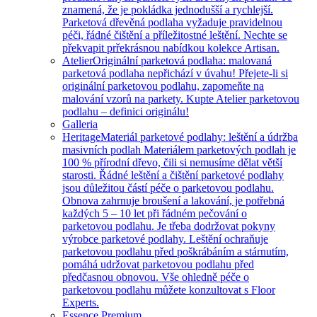
znamená, že je pokládka jednodušší a rychlejší.
Parketová dřevěná podlaha vyžaduje pravidelnou
péči, řádné čištění a příležitostné leštění. Nechte se
překvapit prřekrásnou nabídkou kolekce Artisan.
Atelier
Originální parketová podlaha: malovaná
parketová podlaha nepřichází v úvahu! Přejete-li si
originální parketovou podlahu, zapomeňte na
malování vzorů na parkety. Kupte Atelier parketovou
podlahu – definici originálu!
Galleria
Heritage
Materiál parketové podlahy: leštění a údržba
masivních podlah Materiálem parketových podlah je
100 % přírodní dřevo, čili si nemusíme dělat větší
starosti. Řádné leštění a čištění parketové podlahy
jsou důležitou částí péče o parketovou podlahu.
Obnova zahrnuje broušení a lakování, je potřebná
každých 5 – 10 let při řádném pečování o
parketovou podlahu. Je třeba dodržovat pokyny
výrobce parketové podlahy. Leštění ochraňuje
parketovou podlahu před poškrábáním a stárnutím,
pomáhá udržovat parketovou podlahu před
předčasnou obnovou. Vše ohledně péče o
parketovou podlahu můžete konzultovat s Floor
Experts.
Essence Premium