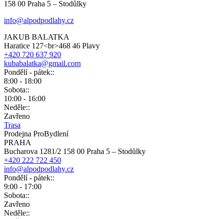
158 00 Praha 5 – Stodůlky
info@alpodpodlahy.cz
JAKUB BALATKA
Haratice 127<br>468 46 Plavy
+420 720 637 920
kubabalatka@gmail.com
Pondělí - pátek::
8:00 - 18:00
Sobota::
10:00 - 16:00
Neděle::
Zavřeno
Trasa
Prodejna ProBydlení
PRAHA
Bucharova 1281/2 158 00 Praha 5 – Stodůlky
+420 222 722 450
info@alpodpodlahy.cz
Pondělí - pátek::
9:00 - 17:00
Sobota::
Zavřeno
Neděle::