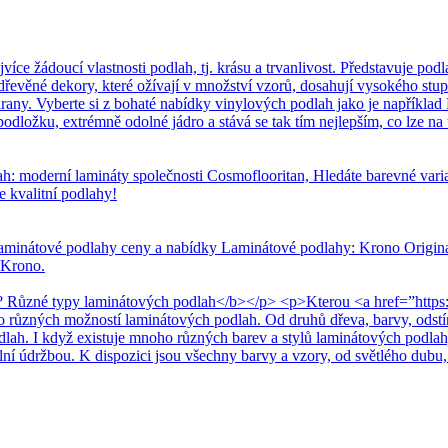
 žádoucí vlastnosti podlah, tj. krásu a trvanlivost. Představuje podla
dřevěné dekory, které ožívají v množství vzorů, dosahují vysokého stup
any. Vyberte si z bohaté nabídky vinylových podlah jako je například 
dložku, extrémně odolné jádro a stává se tak tím nejlepším, co lze na t
h: moderní lamináty společnosti Cosmoflooritan, Hledáte barevné var
e kvalitní podlahy!
aminátové podlahy ceny a nabídky Laminátové podlahy: Krono Original
 Krono.
 Různé typy laminátových podlah</b></p> <p>Kterou <a href=”https:
ho různých možností laminátových podlah. Od druhů dřeva, barvy, odst
odlah. I když existuje mnoho různých barev a stylů laminátových podlah
ální údržbou. K dispozici jsou všechny barvy a vzory, od světlého dubu