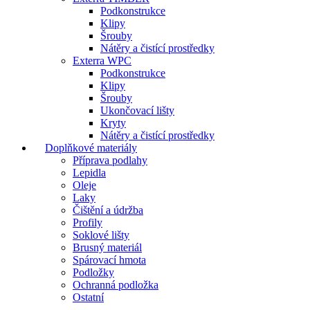
Podkonstrukce
Klipy
Šrouby
Nátěry a čistící prostředky
Exterra WPC
Podkonstrukce
Klipy
Šrouby
Ukončovací lišty
Kryty
Nátěry a čistící prostředky
Doplňkové materiály
Příprava podlahy
Lepidla
Oleje
Laky
Čištění a údržba
Profily
Soklové lišty
Brusný materiál
Spárovací hmota
Podložky
Ochranná podložka
Ostatní