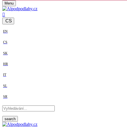
Menu
CS
EN
CS
SK
HR
IT
SL
SR
search