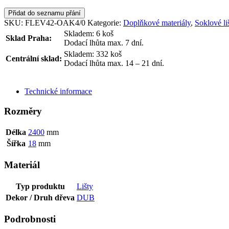
Přidat do seznamu přání
SKU:
FLEV42-OAK4/0
Kategorie:
Doplňkové materiály
,
Soklové li
Skladem: 6 koš
Sklad Praha:
Dodací lhůta max. 7 dní.
Skladem: 332 koš
Centrální sklad:
Dodací lhůta max. 14 – 21 dní.
ODESLAT DOTAZ
Technické informace
Rozměry
Délka
2400
mm
Šířka
18
mm
Materiál
Typ produktu
Lišty
Dekor / Druh dřeva
DUB
Podrobnosti