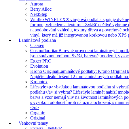
Aurora
Berry Alloc
NextStep
Winflex
WINFLEX® vinylová podlaha spojuje dvě nejvíce
formou, vzhledem a texturou. Zvlášť pečlivě vybrané 
napodobování vzhledu, textury dřeva a povrchové ochr
vinyl, který má již integrovanou korkovou nebo XPS po
Laminátová podlaha
Classen
Cosmoflooritan
Barevné provedení laminátových podla
jsou správnou volbou. Svěží, barevné, moderní, vysoc
Egger PRO
Evolution
Krono Original
Laminátové podlahy: Krono Original l
Najděte ideální řešení 12 mm laminátových podlah na
Kronotex
Lifestyle
<p><b>Jakou laminátovou podlahu si vybrat?
podlahu</a> si vybrat? Lifestlyle laminát nabízí mno
barva a vzor nemají vliv na životnost laminátových p
s vysokou odolností proti nárazu a ochození, s minim
</p>
Organic
Original
Venkovní terasy
Exterra TIMBER