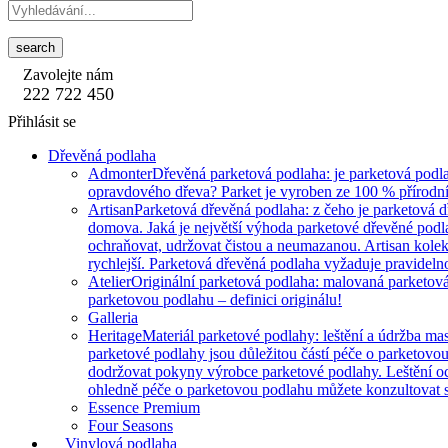
search
Zavolejte nám
222 722 450
Přihlásit se
Dřevěná podlaha
Admonter
Dřevěná parketová podlaha: je parketová podla
opravdového dřeva? Parket je vyroben ze 100 % přírodní
Artisan
Parketová dřevěná podlaha: z čeho je parketová 
domova. Jaká je největší výhoda parketové dřevěné podlah
ochraňovat, udržovat čistou a neumazanou. Artisan kole
rychlejší. Parketová dřevěná podlaha vyžaduje pravidelnou
Atelier
Originální parketová podlaha: malovaná parketová 
parketovou podlahu – definici originálu!
Galleria
Heritage
Materiál parketové podlahy: leštění a údržba mas
parketové podlahy jsou důležitou částí péče o parketovo
dodržovat pokyny výrobce parketové podlahy. Leštění o
ohledně péče o parketovou podlahu můžete konzultovat s
Essence Premium
Four Seasons
Vinylová podlaha