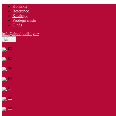
Kontakty
Reference
Katalogy
Prodejní místa
O nás
info@alpodpodlahy.cz
CZ
EN
CZ
SK
HR
IT
SL
SR