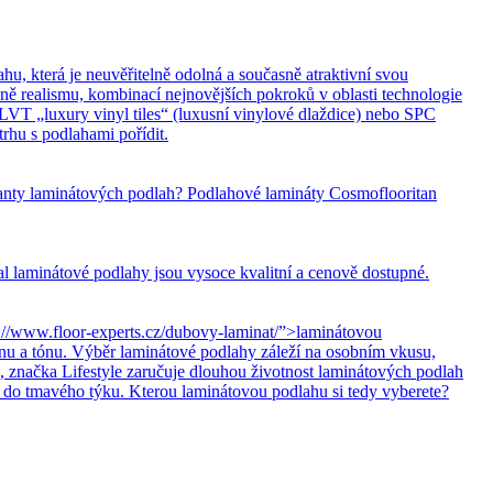
hu, která je neuvěřitelně odolná a současně atraktivní svou
ně realismu, kombinací nejnovějších pokroků v oblasti technologie
LVT „luxury vinyl tiles“ (luxusní vinylové dlaždice) nebo SPC
rhu s podlahami pořídit.
ianty laminátových podlah? Podlahové lamináty Cosmoflooritan
 laminátové podlahy jsou vysoce kvalitní a cenově dostupné.
//www.floor-experts.cz/dubovy-laminat/”>laminátovou
ínu a tónu. Výběr laminátové podlahy záleží na osobním vkusu,
, značka Lifestyle zaručuje dlouhou životnost laminátových podlah
, do tmavého týku. Kterou laminátovou podlahu si tedy vyberete?