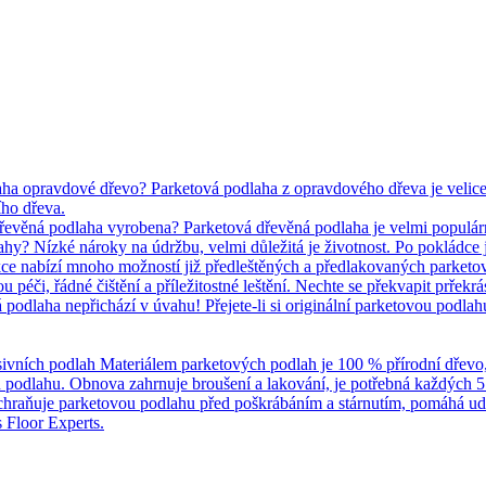
ha opravdové dřevo? Parketová podlaha z opravdového dřeva je velice p
ho dřeva.
dřevěná podlaha vyrobena? Parketová dřevěná podlaha je velmi populár
y? Nízké nároky na údržbu, velmi důležitá je životnost. Po pokládce je
kce nabízí mnoho možností již předleštěných a předlakovaných parketo
 péči, řádné čištění a příležitostné leštění. Nechte se překvapit prřek
podlaha nepřichází v úvahu! Přejete-li si originální parketovou podla
ivních podlah Materiálem parketových podlah je 100 % přírodní dřevo, čil
u podlahu. Obnova zahrnuje broušení a lakování, je potřebná každých 5 
chraňuje parketovou podlahu před poškrábáním a stárnutím, pomáhá u
 Floor Experts.