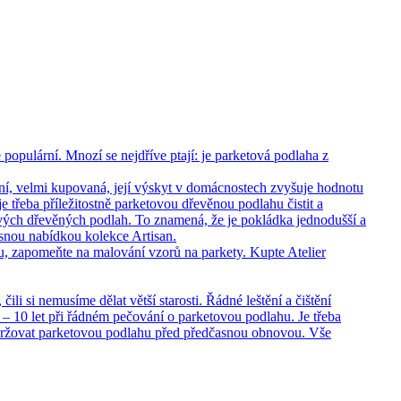
opulární. Mnozí se nejdříve ptají: je parketová podlaha z
ní, velmi kupovaná, její výskyt v domácnostech zvyšuje hodnotu
 třeba příležitostně parketovou dřevěnou podlahu čistit a
vých dřevěných podlah. To znamená, že je pokládka jednodušší a
rásnou nabídkou kolekce Artisan.
hu, zapomeňte na malování vzorů na parkety. Kupte Atelier
i si nemusíme dělat větší starosti. Řádné leštění a čištění
– 10 let při řádném pečování o parketovou podlahu. Je třeba
držovat parketovou podlahu před předčasnou obnovou. Vše