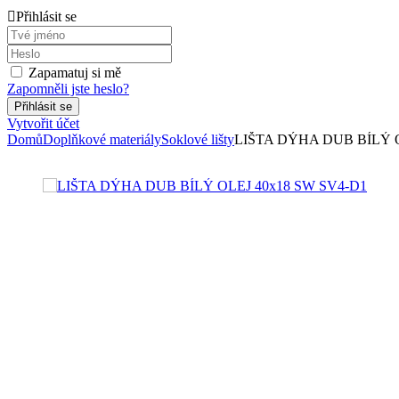
Přihlásit se
Zapamatuj si mě
Zapomněli jste heslo?
Vytvořit účet
Domů
Doplňkové materiály
Soklové lišty
LIŠTA DÝHA DUB BÍLÝ O