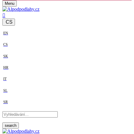
Menu
CS
EN
CS
SK
HR
IT
SL
SR
search