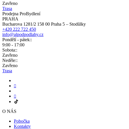
Zavřeno
Trasa
Prodejna ProBydlení
PRAHA
Bucharova 1281/2 158 00 Praha 5 – Stodůlky
+420 222 722 450
info@alpodpodlahy.cz
Pondělí - pátek::
9:00 - 17:00
Sobota::
Zavřeno
Neděle::
Zavřeno
Trasa
O NÁS
Pobočka
Kontakty