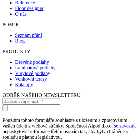
Reference
Floor designer
O nás
POMOC
Seznam přání
Blog
PRODUKTY
Dřevěné podlahy
Laminátové podlahy
Vinylové podlahy
Venkovní terasy
Katalogy
ODBĚR NAŠEHO NEWSLETTERU
Použitím tohoto formuláře souhlasíte s uložením a zpracováním
vašich údajů z webové stránky. Společnost Alpod d.o.o.
se zavazuje
neposkytovat informace třetím osobám tak, aby byly chráněné v
souladu s platnou legislativou.