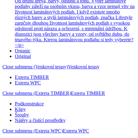
Od druhů dřeva, barvy, odstínu a tónu. Výběr laminátové
podlahy záleží na osobním vkusu, barva a vzor nemají vliv na
životnost laminátových podlah. I když existuje mnoho
různých barev a stylů laminátových podlah, značka Lifestyle
zaručuje dlouhou životnost laminátových podlah s vysokou
odolností proti nárazu a ochození, s minimální údržbou. K
dispozici jsou všechny barvy a vzory, od světlého dubu, do
tmavého týku. Kterou laminátovou podlahu si tedy vyberete?
</p>
Organic
Original
Close submenu (Venkovní terasy)
Venkovní terasy
Exterra TIMBER
Exterra WPC
Close submenu (Exterra TIMBER)
Exterra TIMBER
Podkonstrukce
Klipy
Šrouby
Nátěry a čistící prostředky
Close submenu (Exterra WPC)
Exterra WPC