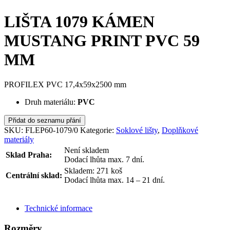
LIŠTA 1079 KÁMEN
MUSTANG PRINT PVC 59
MM
PROFILEX PVC 17,4x59x2500 mm
Druh materiálu:
PVC
Přidat do seznamu přání
SKU:
FLEP60-1079/0
Kategorie:
Soklové lišty
,
Doplňkové
materiály
Není skladem
Sklad Praha:
Dodací lhůta max. 7 dní.
Skladem: 271 koš
Centrální sklad:
Dodací lhůta max. 14 – 21 dní.
ODESLAT DOTAZ
Technické informace
Rozměry