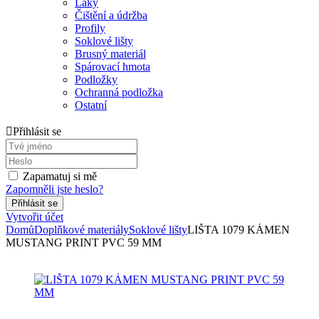
Laky
Čištění a údržba
Profily
Soklové lišty
Brusný materiál
Spárovací hmota
Podložky
Ochranná podložka
Ostatní
Přihlásit se
Zapamatuj si mě
Zapomněli jste heslo?
Vytvořit účet
Domů
Doplňkové materiály
Soklové lišty
LIŠTA 1079 KÁMEN
MUSTANG PRINT PVC 59 MM