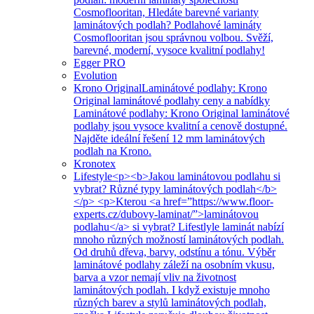
Cosmoflooritan, Hledáte barevné varianty
laminátových podlah? Podlahové lamináty
Cosmoflooritan jsou správnou volbou. Svěží,
barevné, moderní, vysoce kvalitní podlahy!
Egger PRO
Evolution
Krono Original
Laminátové podlahy: Krono
Original laminátové podlahy ceny a nabídky
Laminátové podlahy: Krono Original laminátové
podlahy jsou vysoce kvalitní a cenově dostupné.
Najděte ideální řešení 12 mm laminátových
podlah na Krono.
Kronotex
Lifestyle
<p><b>Jakou laminátovou podlahu si
vybrat? Různé typy laminátových podlah</b>
</p> <p>Kterou <a href=”https://www.floor-
experts.cz/dubovy-laminat/”>laminátovou
podlahu</a> si vybrat? Lifestlyle laminát nabízí
mnoho různých možností laminátových podlah.
Od druhů dřeva, barvy, odstínu a tónu. Výběr
laminátové podlahy záleží na osobním vkusu,
barva a vzor nemají vliv na životnost
laminátových podlah. I když existuje mnoho
různých barev a stylů laminátových podlah,