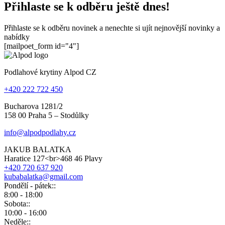
Přihlaste se k odběru ještě dnes!
Přihlaste se k odběru novinek a nenechte si ujít nejnovější novinky a
nabídky
[mailpoet_form id="4"]
Podlahové krytiny Alpod CZ
+420 222 722 450
Bucharova 1281/2
158 00 Praha 5 – Stodůlky
info@alpodpodlahy.cz
JAKUB BALATKA
Haratice 127<br>468 46 Plavy
+420 720 637 920
kubabalatka@gmail.com
Pondělí - pátek::
8:00 - 18:00
Sobota::
10:00 - 16:00
Neděle::