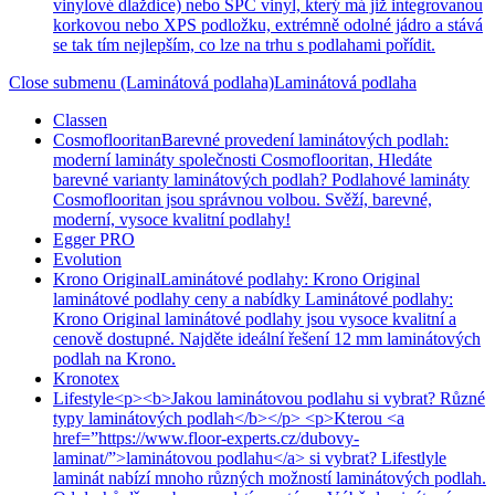
vinylové dlaždice) nebo SPC vinyl, který má již integrovanou
korkovou nebo XPS podložku, extrémně odolné jádro a stává
se tak tím nejlepším, co lze na trhu s podlahami pořídit.
Close submenu (Laminátová podlaha)
Laminátová podlaha
Classen
Cosmoflooritan
Barevné provedení laminátových podlah:
moderní lamináty společnosti Cosmoflooritan, Hledáte
barevné varianty laminátových podlah? Podlahové lamináty
Cosmoflooritan jsou správnou volbou. Svěží, barevné,
moderní, vysoce kvalitní podlahy!
Egger PRO
Evolution
Krono Original
Laminátové podlahy: Krono Original
laminátové podlahy ceny a nabídky Laminátové podlahy:
Krono Original laminátové podlahy jsou vysoce kvalitní a
cenově dostupné. Najděte ideální řešení 12 mm laminátových
podlah na Krono.
Kronotex
Lifestyle
<p><b>Jakou laminátovou podlahu si vybrat? Různé
typy laminátových podlah</b></p> <p>Kterou <a
href=”https://www.floor-experts.cz/dubovy-
laminat/”>laminátovou podlahu</a> si vybrat? Lifestlyle
laminát nabízí mnoho různých možností laminátových podlah.