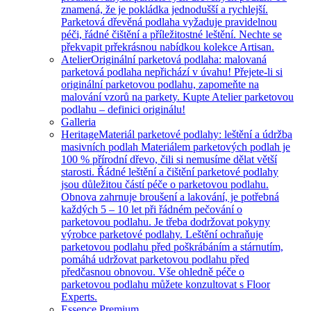
znamená, že je pokládka jednodušší a rychlejší.
Parketová dřevěná podlaha vyžaduje pravidelnou
péči, řádné čištění a příležitostné leštění. Nechte se
překvapit prřekrásnou nabídkou kolekce Artisan.
Atelier
Originální parketová podlaha: malovaná
parketová podlaha nepřichází v úvahu! Přejete-li si
originální parketovou podlahu, zapomeňte na
malování vzorů na parkety. Kupte Atelier parketovou
podlahu – definici originálu!
Galleria
Heritage
Materiál parketové podlahy: leštění a údržba
masivních podlah Materiálem parketových podlah je
100 % přírodní dřevo, čili si nemusíme dělat větší
starosti. Řádné leštění a čištění parketové podlahy
jsou důležitou částí péče o parketovou podlahu.
Obnova zahrnuje broušení a lakování, je potřebná
každých 5 – 10 let při řádném pečování o
parketovou podlahu. Je třeba dodržovat pokyny
výrobce parketové podlahy. Leštění ochraňuje
parketovou podlahu před poškrábáním a stárnutím,
pomáhá udržovat parketovou podlahu před
předčasnou obnovou. Vše ohledně péče o
parketovou podlahu můžete konzultovat s Floor
Experts.
Essence Premium