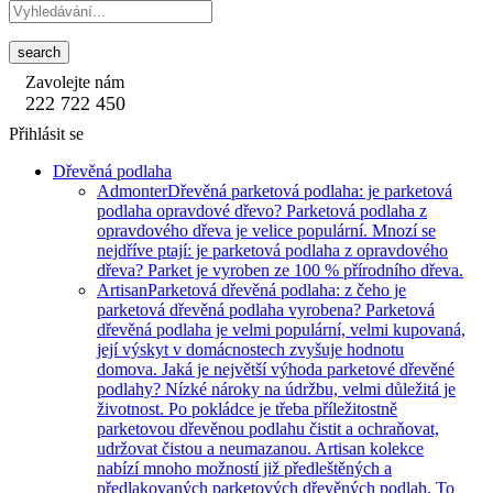
search
Zavolejte nám
222 722 450
Přihlásit se
Dřevěná podlaha
Admonter
Dřevěná parketová podlaha: je parketová
podlaha opravdové dřevo? Parketová podlaha z
opravdového dřeva je velice populární. Mnozí se
nejdříve ptají: je parketová podlaha z opravdového
dřeva? Parket je vyroben ze 100 % přírodního dřeva.
Artisan
Parketová dřevěná podlaha: z čeho je
parketová dřevěná podlaha vyrobena? Parketová
dřevěná podlaha je velmi populární, velmi kupovaná,
její výskyt v domácnostech zvyšuje hodnotu
domova. Jaká je největší výhoda parketové dřevěné
podlahy? Nízké nároky na údržbu, velmi důležitá je
životnost. Po pokládce je třeba příležitostně
parketovou dřevěnou podlahu čistit a ochraňovat,
udržovat čistou a neumazanou. Artisan kolekce
nabízí mnoho možností již předleštěných a
předlakovaných parketových dřevěných podlah. To