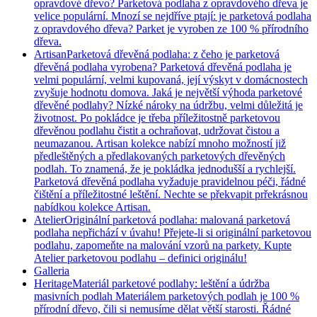
opravdové dřevo? Parketová podlaha z opravdového dřeva je
velice populární. Mnozí se nejdříve ptají: je parketová podlaha
z opravdového dřeva? Parket je vyroben ze 100 % přírodního
dřeva.
Artisan
Parketová dřevěná podlaha: z čeho je parketová
dřevěná podlaha vyrobena? Parketová dřevěná podlaha je
velmi populární, velmi kupovaná, její výskyt v domácnostech
zvyšuje hodnotu domova. Jaká je největší výhoda parketové
dřevěné podlahy? Nízké nároky na údržbu, velmi důležitá je
životnost. Po pokládce je třeba příležitostně parketovou
dřevěnou podlahu čistit a ochraňovat, udržovat čistou a
neumazanou. Artisan kolekce nabízí mnoho možností již
předleštěných a předlakovaných parketových dřevěných
podlah. To znamená, že je pokládka jednodušší a rychlejší.
Parketová dřevěná podlaha vyžaduje pravidelnou péči, řádné
čištění a příležitostné leštění. Nechte se překvapit prřekrásnou
nabídkou kolekce Artisan.
Atelier
Originální parketová podlaha: malovaná parketová
podlaha nepřichází v úvahu! Přejete-li si originální parketovou
podlahu, zapomeňte na malování vzorů na parkety. Kupte
Atelier parketovou podlahu – definici originálu!
Galleria
Heritage
Materiál parketové podlahy: leštění a údržba
masivních podlah Materiálem parketových podlah je 100 %
přírodní dřevo, čili si nemusíme dělat větší starosti. Řádné