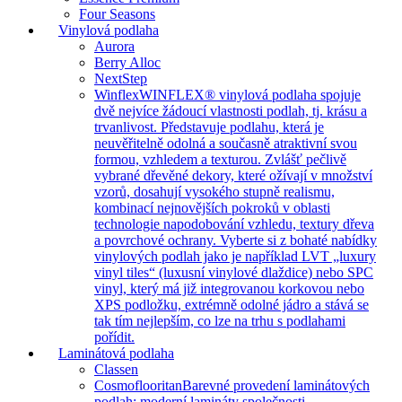
Four Seasons
Vinylová podlaha
Aurora
Berry Alloc
NextStep
Winflex
WINFLEX® vinylová podlaha spojuje
dvě nejvíce žádoucí vlastnosti podlah, tj. krásu a
trvanlivost. Představuje podlahu, která je
neuvěřitelně odolná a současně atraktivní svou
formou, vzhledem a texturou. Zvlášť pečlivě
vybrané dřevěné dekory, které ožívají v množství
vzorů, dosahují vysokého stupně realismu,
kombinací nejnovějších pokroků v oblasti
technologie napodobování vzhledu, textury dřeva
a povrchové ochrany. Vyberte si z bohaté nabídky
vinylových podlah jako je například LVT „luxury
vinyl tiles“ (luxusní vinylové dlaždice) nebo SPC
vinyl, který má již integrovanou korkovou nebo
XPS podložku, extrémně odolné jádro a stává se
tak tím nejlepším, co lze na trhu s podlahami
pořídit.
Laminátová podlaha
Classen
Cosmoflooritan
Barevné provedení laminátových
podlah: moderní lamináty společnosti