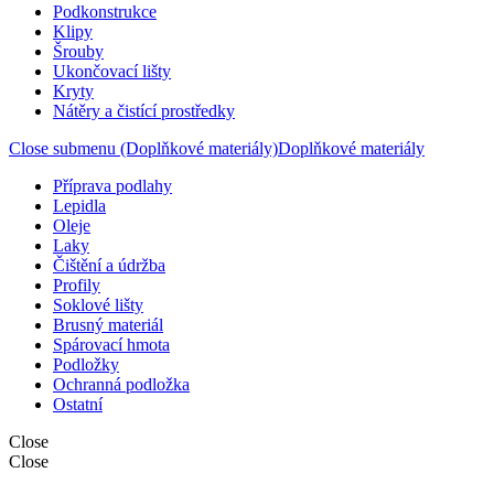
Podkonstrukce
Klipy
Šrouby
Ukončovací lišty
Kryty
Nátěry a čistící prostředky
Close submenu (Doplňkové materiály)
Doplňkové materiály
Příprava podlahy
Lepidla
Oleje
Laky
Čištění a údržba
Profily
Soklové lišty
Brusný materiál
Spárovací hmota
Podložky
Ochranná podložka
Ostatní
Close
Close