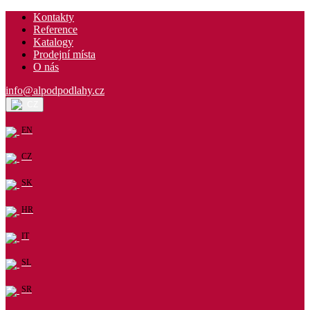
Kontakty
Reference
Katalogy
Prodejní místa
O nás
info@alpodpodlahy.cz
CZ
EN
CZ
SK
HR
IT
SL
SR