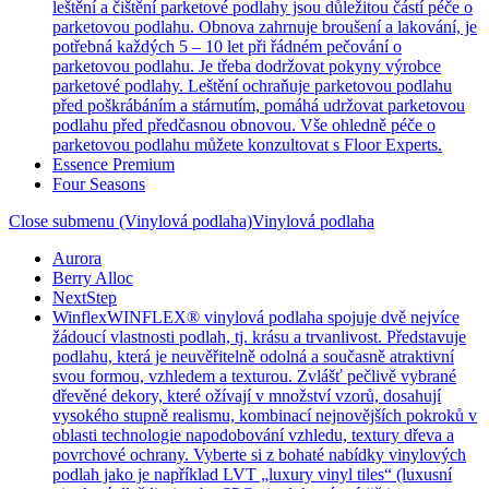
leštění a čištění parketové podlahy jsou důležitou částí péče o
parketovou podlahu. Obnova zahrnuje broušení a lakování, je
potřebná každých 5 – 10 let při řádném pečování o
parketovou podlahu. Je třeba dodržovat pokyny výrobce
parketové podlahy. Leštění ochraňuje parketovou podlahu
před poškrábáním a stárnutím, pomáhá udržovat parketovou
podlahu před předčasnou obnovou. Vše ohledně péče o
parketovou podlahu můžete konzultovat s Floor Experts.
Essence Premium
Four Seasons
Close submenu (Vinylová podlaha)
Vinylová podlaha
Aurora
Berry Alloc
NextStep
Winflex
WINFLEX® vinylová podlaha spojuje dvě nejvíce
žádoucí vlastnosti podlah, tj. krásu a trvanlivost. Představuje
podlahu, která je neuvěřitelně odolná a současně atraktivní
svou formou, vzhledem a texturou. Zvlášť pečlivě vybrané
dřevěné dekory, které ožívají v množství vzorů, dosahují
vysokého stupně realismu, kombinací nejnovějších pokroků v
oblasti technologie napodobování vzhledu, textury dřeva a
povrchové ochrany. Vyberte si z bohaté nabídky vinylových
podlah jako je například LVT „luxury vinyl tiles“ (luxusní