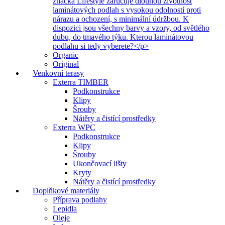
značka Lifestyle zaručuje dlouhou životnost
laminátových podlah s vysokou odolností proti
nárazu a ochození, s minimální údržbou. K
dispozici jsou všechny barvy a vzory, od světlého
dubu, do tmavého týku. Kterou laminátovou
podlahu si tedy vyberete?</p>
Organic
Original
Venkovní terasy
Exterra TIMBER
Podkonstrukce
Klipy
Šrouby
Nátěry a čistící prostředky
Exterra WPC
Podkonstrukce
Klipy
Šrouby
Ukončovací lišty
Kryty
Nátěry a čistící prostředky
Doplňkové materiály
Příprava podlahy
Lepidla
Oleje