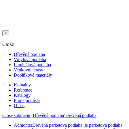
LIŠTA 8714
MDF TIP 04 60
MM
15x60x2400 mm
×
Close
Dřevěná podlaha
Vinylová podlaha
Laminátová podlaha
Venkovní terasy
Doplňkové materiály
Kontakty
Reference
Katalogy
Prodejní místa
O nás
Close submenu (Dřevěná podlaha)
Dřevěná podlaha
Admonter
Dřevěná parketová podlaha: je parketová podlaha