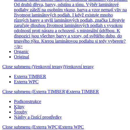
Od druhů dřeva, barvy, odstínu a tónu. Výběr laminátové
podlahy záleží na osobním vkusu, barva a vzor nemají vliv na
životnost laminátových podlah. I když existuje mnoho
různých barev a stylů laminátových podlah, značka Lifestyle
zaručuje dlouhou životnost laminátových podlah s vysokou
odolností proti nárazu a ochození, s minimální údržbou. K
dispozici jsou všechny barvy a vzory, od světlého dubu, do
tmavého týku. Kterou laminátovou podlahu si tedy vyberete?
</p>
Organic
Original
Close submenu (Venkovní terasy)
Venkovní terasy
Exterra TIMBER
Exterra WPC
Close submenu (Exterra TIMBER)
Exterra TIMBER
Podkonstrukce
Klipy
Šrouby
Nátěry a čistící prostředky
Close submenu (Exterra WPC)
Exterra WPC