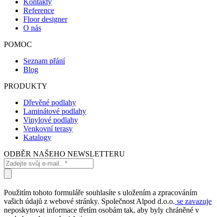
Kontakty
Reference
Floor designer
O nás
POMOC
Seznam přání
Blog
PRODUKTY
Dřevěné podlahy
Laminátové podlahy
Vinylové podlahy
Venkovní terasy
Katalogy
ODBĚR NAŠEHO NEWSLETTERU
Použitím tohoto formuláře souhlasíte s uložením a zpracováním
vašich údajů z webové stránky. Společnost Alpod d.o.o.
se zavazuje
neposkytovat informace třetím osobám tak, aby byly chráněné v