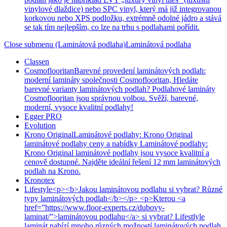
vinylové dlaždice) nebo SPC vinyl, který má již integrovanou
korkovou nebo XPS podložku, extrémně odolné jádro a stává
se tak tím nejlepším, co lze na trhu s podlahami pořídit.
Close submenu (Laminátová podlaha)
Laminátová podlaha
Classen
Cosmoflooritan
Barevné provedení laminátových podlah:
moderní lamináty společnosti Cosmoflooritan, Hledáte
barevné varianty laminátových podlah? Podlahové lamináty
Cosmoflooritan jsou správnou volbou. Svěží, barevné,
moderní, vysoce kvalitní podlahy!
Egger PRO
Evolution
Krono Original
Laminátové podlahy: Krono Original
laminátové podlahy ceny a nabídky Laminátové podlahy:
Krono Original laminátové podlahy jsou vysoce kvalitní a
cenově dostupné. Najděte ideální řešení 12 mm laminátových
podlah na Krono.
Kronotex
Lifestyle
<p><b>Jakou laminátovou podlahu si vybrat? Různé
typy laminátových podlah</b></p> <p>Kterou <a
href=”https://www.floor-experts.cz/dubovy-
laminat/”>laminátovou podlahu</a> si vybrat? Lifestlyle
laminát nabízí mnoho různých možností laminátových podlah.