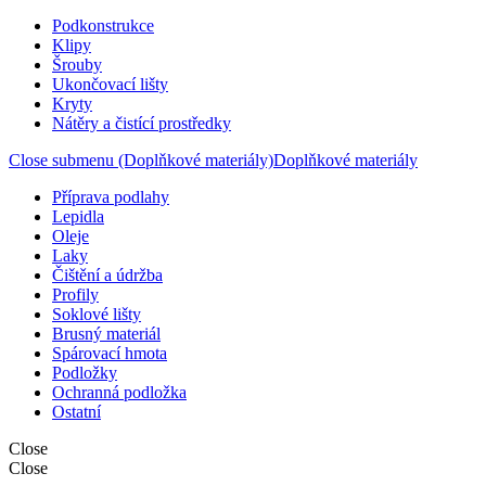
Podkonstrukce
Klipy
Šrouby
Ukončovací lišty
Kryty
Nátěry a čistící prostředky
Close submenu (Doplňkové materiály)
Doplňkové materiály
Příprava podlahy
Lepidla
Oleje
Laky
Čištění a údržba
Profily
Soklové lišty
Brusný materiál
Spárovací hmota
Podložky
Ochranná podložka
Ostatní
Close
Close