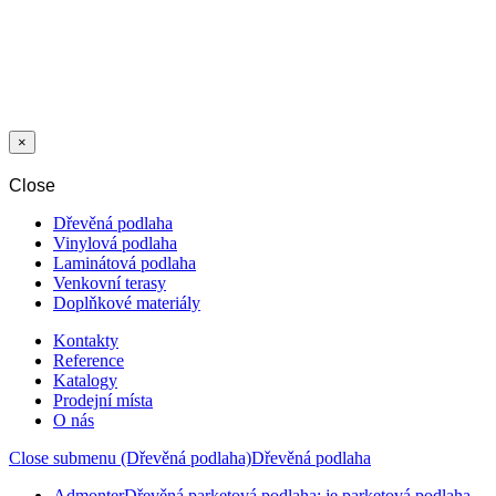
LIŠTA MDF
DEKOR 1538
DUB ALAMOS
K58C ORCA
×
Close
Dřevěná podlaha
Vinylová podlaha
Laminátová podlaha
Venkovní terasy
Doplňkové materiály
Kontakty
Reference
Katalogy
Prodejní místa
O nás
Close submenu (Dřevěná podlaha)
Dřevěná podlaha
Admonter
Dřevěná parketová podlaha: je parketová podlaha