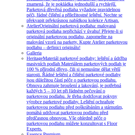
znamená, že je pokládka jednodušší a rychlejší.
Parketová dřevěná podlaha vyžaduje pravidelnou
péči, řádné čištění a příležitostné leštění. Nechte se
překvapit prřekrásnou nabídkou kolekce Artisan.
Atelier
Originální parketová podlaha: malovaná
parketová podlaha nepřichází v úvahu! Přejete-li si
originální parketovou podlahu, zapomeňte na
malování vzorů na parkety. Kupte Atelier parketovou
podlahu – definici originálu!
Galleria
Heritage
Materiál parketové podlahy: leštění a údržba
masivních podlah Materiálem parketových podlah je
100 % přírodní dřevo, čili si nemusíme dělat větší
starosti. Řádné leštění a čištění parketové podlahy
jsou důležitou částí péče o parketovou podlahu.
Obnova zahrnuje broušení a lakování, je potřebná
každých 5 – 10 let při řádném pečování o
parketovou podlahu. Je třeba dodržovat pokyny
výrobce parketové podlahy. Leštění ochraňuje
parketovou podlahu před poškrábáním a stárnutím,
pomáhá udržovat parketovou podlahu před
předčasnou obnovou. Vše ohledně péče o
parketovou podlahu můžete konzultovat s Floor
Experts.
Essence Premium