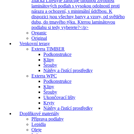
značka Lifestyle zaručuje dlouhou životnost
laminátových podlah s vysokou odolností proti
nárazu a ochození, s minimální údržbou. K
dispozici jsou všechny barvy a vzory, od světlého
dubu, do tmavého týku. Kterou laminátovou
podlahu si tedy vyberete?</p>
Organic
Original
Venkovní terasy
Exterra TIMBER
Podkonstrukce
Klipy
Šrouby
Nátěry a čistící prostředky
Exterra WPC
Podkonstrukce
Klipy
Šrouby
Ukončovací lišty
Kryty
Nátěry a čistící prostředky
Doplňkové materiály
Příprava podlahy
Lepidla
Oleje