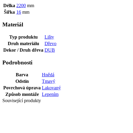
Délka
2200
mm
Šířka
16
mm
Materiál
Typ produktu
Lišty
Druh materiálu
Dřevo
Dekor / Druh dřeva
DUB
Podrobnosti
Barva
Hnědá
Odstín
Tmavý
Povrchová úprava
Lakovaný
Způsob montáže
Lepením
Související produkty
LIŠTA HDF
DEKOR F055