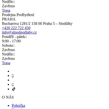
Neděle::
Zavřeno
Trasa
Prodejna ProBydlení
PRAHA
Bucharova 1281/2 158 00 Praha 5 – Stodůlky
+420 222 722 450
info@alpodpodlahy.cz
Pondělí - pátek::
9:00 - 17:00
Sobota::
Zavřeno
Neděle::
Zavřeno
Trasa
O NÁS
Pobočka