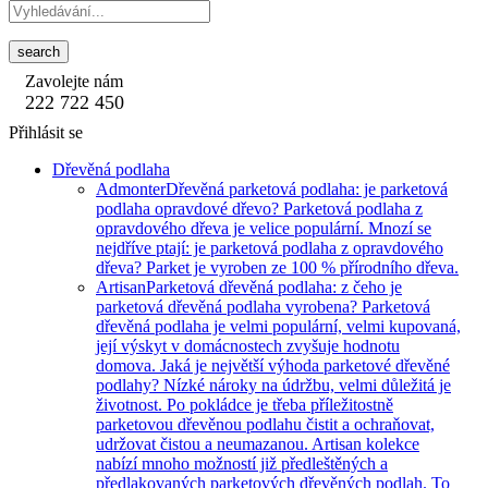
search
Zavolejte nám
222 722 450
Přihlásit se
Dřevěná podlaha
Admonter
Dřevěná parketová podlaha: je parketová
podlaha opravdové dřevo? Parketová podlaha z
opravdového dřeva je velice populární. Mnozí se
nejdříve ptají: je parketová podlaha z opravdového
dřeva? Parket je vyroben ze 100 % přírodního dřeva.
Artisan
Parketová dřevěná podlaha: z čeho je
parketová dřevěná podlaha vyrobena? Parketová
dřevěná podlaha je velmi populární, velmi kupovaná,
její výskyt v domácnostech zvyšuje hodnotu
domova. Jaká je největší výhoda parketové dřevěné
podlahy? Nízké nároky na údržbu, velmi důležitá je
životnost. Po pokládce je třeba příležitostně
parketovou dřevěnou podlahu čistit a ochraňovat,
udržovat čistou a neumazanou. Artisan kolekce
nabízí mnoho možností již předleštěných a
předlakovaných parketových dřevěných podlah. To