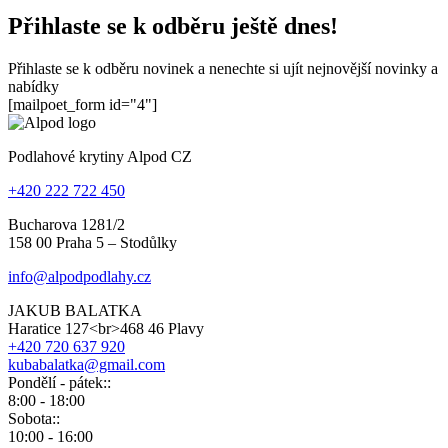
Přihlaste se k odběru ještě dnes!
Přihlaste se k odběru novinek a nenechte si ujít nejnovější novinky a
nabídky
[mailpoet_form id="4"]
Podlahové krytiny Alpod CZ
+420 222 722 450
Bucharova 1281/2
158 00 Praha 5 – Stodůlky
info@alpodpodlahy.cz
JAKUB BALATKA
Haratice 127<br>468 46 Plavy
+420 720 637 920
kubabalatka@gmail.com
Pondělí - pátek::
8:00 - 18:00
Sobota::
10:00 - 16:00