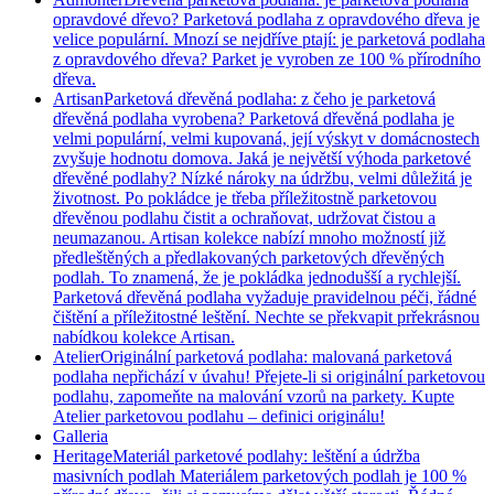
opravdové dřevo? Parketová podlaha z opravdového dřeva je
velice populární. Mnozí se nejdříve ptají: je parketová podlaha
z opravdového dřeva? Parket je vyroben ze 100 % přírodního
dřeva.
Artisan
Parketová dřevěná podlaha: z čeho je parketová
dřevěná podlaha vyrobena? Parketová dřevěná podlaha je
velmi populární, velmi kupovaná, její výskyt v domácnostech
zvyšuje hodnotu domova. Jaká je největší výhoda parketové
dřevěné podlahy? Nízké nároky na údržbu, velmi důležitá je
životnost. Po pokládce je třeba příležitostně parketovou
dřevěnou podlahu čistit a ochraňovat, udržovat čistou a
neumazanou. Artisan kolekce nabízí mnoho možností již
předleštěných a předlakovaných parketových dřevěných
podlah. To znamená, že je pokládka jednodušší a rychlejší.
Parketová dřevěná podlaha vyžaduje pravidelnou péči, řádné
čištění a příležitostné leštění. Nechte se překvapit prřekrásnou
nabídkou kolekce Artisan.
Atelier
Originální parketová podlaha: malovaná parketová
podlaha nepřichází v úvahu! Přejete-li si originální parketovou
podlahu, zapomeňte na malování vzorů na parkety. Kupte
Atelier parketovou podlahu – definici originálu!
Galleria
Heritage
Materiál parketové podlahy: leštění a údržba
masivních podlah Materiálem parketových podlah je 100 %