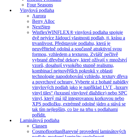
Four Seasons
Vinylová podlaha
Aurora
Berry Alloc
NextStep
Winflex
WINFLEX® vinylová podlaha spojuje
dvě nejvíce žádoucí vlastnosti podlah, tj. krásu a
trvanlivost. Představuje podlahu, která je
neuvěřitelně odolná a současně atraktivní svou
formou, vzhledem a texturou. Zvlášť pečlivě
vybrané dřevěné dekory, které ožívají v množství
vzorů, dosahují vysokého stupně realismu,
kombinací nejnovějších pokroků v oblasti
technologie napodobování vzhledu, textury dřeva
a povrchové ochrany. Vyberte si z bohaté nabídky
vinylových podlah jako je například LVT „luxury
vinyl tiles“ (luxusní vinylové dlaždice) nebo SPC
vinyl, který má již integrovanou korkovou nebo
XPS podložku, extrémně odolné jádro a stává se
tak tím nejlepším, co lze na trhu s podlahami
pořídit.
Laminátová podlaha
Classen
Cosmoflooritan
Barevné provedení laminátových
podlah: moderní lamináty společnosti