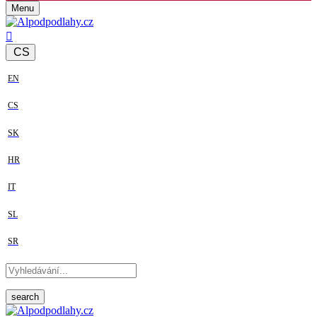
Menu
CS
EN
CS
SK
HR
IT
SL
SR
search