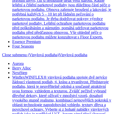
přírodní dřevo, čili si nemusíme dělat větší starosti. Řádné
leštění a čištění parketové podlahy jsou důležitou částí péče o
parketovou podlahu. Obnova zahrnuje broušení a lakování, je
potřebná každých 5 – 10 let při řádném pečování o
parketovou podlahu. Je třeba dodržovat pokyny výrobce
parketové podlahy. Leštění ochraňuje parketovou podlahu
před poškrábáním a stárnutím, pomáhá udržovat parketovou
podlahu před předčasnou obnovou. Vše ohledně péče o
parketovou podlahu můžete konzultovat s Floor Experts.
Essence Premium
Four Seasons
Close submenu (Vinylová podlaha)
Vinylová podlaha
Aurora
Berry Alloc
NextStep
Winflex
WINFLEX® vinylová podlaha spojuje dvě nejvíce
žádoucí vlastnosti podlah, tj. krásu a trvanlivost. Představuje
podlahu, která je neuvěřitelně odolná a současně atraktivní
svou formou, vzhledem a texturou. Zvlášť pečlivě vybrané
dřevěné dekory, které ožívají v množství vzorů, dosahují
vysokého stupně realismu, kombinací nejnovějších pokroků v
oblasti technologie napodobování vzhledu, textury dřeva a
povrchové ochrany. Vyberte si z bohaté nabídky vinylových
podlah jako je například LVT „luxury vinyl tiles“ (luxusní