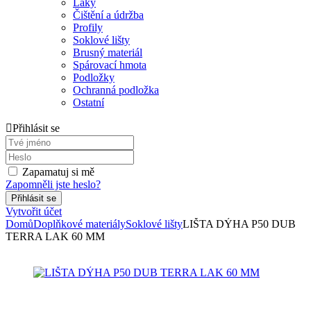
Laky
Čištění a údržba
Profily
Soklové lišty
Brusný materiál
Spárovací hmota
Podložky
Ochranná podložka
Ostatní
Přihlásit se
Zapamatuj si mě
Zapomněli jste heslo?
Vytvořit účet
Domů
Doplňkové materiály
Soklové lišty
LIŠTA DÝHA P50 DUB
TERRA LAK 60 MM