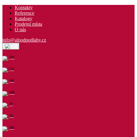
Kontakty
Reference
Katalogy
Prodejní místa
O nás
info@alpodpodlahy.cz
CZ
EN
CZ
SK
HR
IT
SL
SR