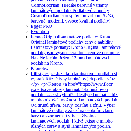
Cosmoflooritan, Hledáte barevné varianty
laminátových podlah? Podlahové lamináty
Cosmoflooritan jsou správnou volbou. Svěží,
barevné, moderní, vysoce kvalitní podlahy!
Egger PRO
Evolution
Krono Original
Laminátové podlahy: Krono
Original laminátové podlahy ceny a nabídky
Laminátové podlahy: Krono Original laminátové
podlahy jsou vysoce kvalitní a cenově dostupné.
Najděte ideální řešení 12 mm laminátových
podlah na Krono.
Kronotex
Lifestyle
<p><b>Jakou laminátovou podlahu si
vybrat? Různé typy laminátových podlah</b>
</p> <p>Kterou <a href=”https://www.floor-
experts.cz/dubovy-laminat/”>laminátovou
podlahu</a> si vybrat? Lifestlyle laminát nabízí
mnoho různých možností laminátových podlah.
Od druhů dřeva, barvy, odstínu a tónu. Výběr
laminátové podlahy záleží na osobním vkusu,
barva a vzor nemají vliv na životnost
laminátových podlah. I když existuje mnoho
různých barev a stylů laminátových podlah,