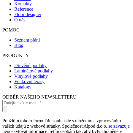
Kontakty
Reference
Floor designer
O nás
POMOC
Seznam přání
Blog
PRODUKTY
Dřevěné podlahy
Laminátové podlahy
Vinylové podlahy
Venkovní terasy
Katalogy
ODBĚR NAŠEHO NEWSLETTERU
Použitím tohoto formuláře souhlasíte s uložením a zpracováním
vašich údajů z webové stránky. Společnost Alpod d.o.o.
se zavazuje
neposkytovat informace třetím osobám tak, aby byly chráněné v