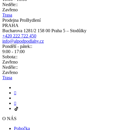
Neděle::
Zavřeno
Trasa
Prodejna ProBydlení
PRAHA
Bucharova 1281/2 158 00 Praha 5 – Stodůlky
+420 222 722 450
info@alpodpodlahy.cz
Pondělí - pátek::
9:00 - 17:00
Sobota::
Zavřeno
Neděle::
Zavřeno
Trasa
O NÁS
Pobočka