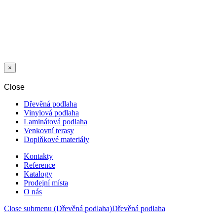
PROFIL PRE
TRIO GRIP 10-
18 MM 270 CM
S
×
Close
Dřevěná podlaha
Vinylová podlaha
Laminátová podlaha
Venkovní terasy
Doplňkové materiály
Kontakty
Reference
Katalogy
Prodejní místa
O nás
Close submenu (Dřevěná podlaha)
Dřevěná podlaha