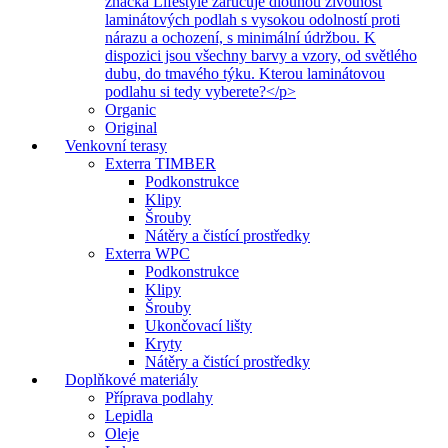
značka Lifestyle zaručuje dlouhou životnost
laminátových podlah s vysokou odolností proti
nárazu a ochození, s minimální údržbou. K
dispozici jsou všechny barvy a vzory, od světlého
dubu, do tmavého týku. Kterou laminátovou
podlahu si tedy vyberete?</p>
Organic
Original
Venkovní terasy
Exterra TIMBER
Podkonstrukce
Klipy
Šrouby
Nátěry a čistící prostředky
Exterra WPC
Podkonstrukce
Klipy
Šrouby
Ukončovací lišty
Kryty
Nátěry a čistící prostředky
Doplňkové materiály
Příprava podlahy
Lepidla
Oleje