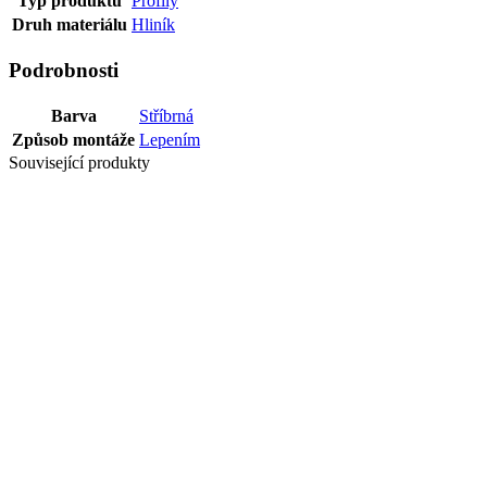
Typ produktu
Profily
Druh materiálu
Hliník
Podrobnosti
Barva
Stříbrná
Způsob montáže
Lepením
Související produkty
Poslední balíky
PROFIL
UKONČ DUO
GRIP 28 MM 6-
22 MM 270 CM
JAV
Poslední balíky