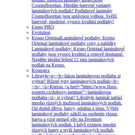
Cosmoflooritan, Hledáte barevné varianty
laminátových podlah? Podlahové lamináty
Cosmoflooritan jsou správnou volbou. Svěží,
barevné, moderní, vysoce kvalitní podlahy!
Egger PRO
Evolution
Krono Original
Laminátové podlahy: Krono
Original laminátové podlahy ceny a nabídky
Laminátové podlahy: Krono Original laminátové
podlahy jsou vysoce kvalitní a cenově dostupné.
Najděte ideální řešení 12 mm laminátových
podlah na Krono.
Kronotex
Lifestyle
<p><b>Jakou laminátovou podlahu si
vybrat? Různé typy laminátových podlah</b>
</p> <p>Kterou <a href=”https://www.floor-
experts.cz/dubovy-laminat/”>laminátovou
podlahu</a> si vybrat? Lifestlyle laminát nabízí
mnoho různých možností laminátových podlah.
Od druhů dřeva, barvy, odstínu a tónu. Výběr
laminátové podlahy záleží na osobním vkusu,
barva a vzor nemají vliv na životnost
laminátových podlah. I když existuje mnoho
různých barev a stylů laminátových podlah,