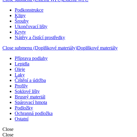
Podkonstrukce
Klipy
Šrouby
Ukončovací lišty
Kryty
Nátěry a čistící prostředky
Close submenu (Doplňkové materiály)
Doplňkové materiály
Příprava podlahy
Lepidla
Oleje
Laky
Čištění a údržba
Profily
Soklové lišty
Brusný materiál
Spárovací hmota
Podložky
Ochranná podložka
Ostatní
Close
Close