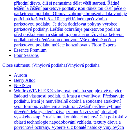
přírodní dřevo, čili si nemusíme dělat větší starosti. Řádné
leštění a čištění parketové podlahy jsou důležitou částí péče o
parketovou podlahu. Obnova zahrnuje broušení a lakování, je
potřebná každých 5 – 10 let při řádném pečování o
parketovou podlahu. Je třeba dodržovat pokyny výrobce
parketové podlahy. Leštění ochraňuje parketovou podlahu
před poškrábáním a stárnutím, pomáhá udržovat parketovou
podlahu před předčasnou obnovou. Vše ohledně péče o
parketovou podlahu můžete konzultovat s Floor Experts.
Essence Premium
Four Seasons
Close submenu (Vinylová podlaha)
Vinylová podlaha
Aurora
Berry Alloc
NextStep
Winflex
WINFLEX® vinylová podlaha spojuje dvě nejvíce
žádoucí vlastnosti podlah, tj. krásu a trvanlivost. Představuje
podlahu, která je neuvěřitelně odolná a současně atraktivní
svou formou, vzhledem a texturou. Zvlášť pečlivě vybrané
dřevěné dekory, které ožívají v množství vzorů, dosahují
vysokého stupně realismu, kombinací nejnovějších pokroků v
oblasti technologie napodobování vzhledu, textury dřeva a
povrchové ochrany. Vyberte si z bohaté nabídky vinylových