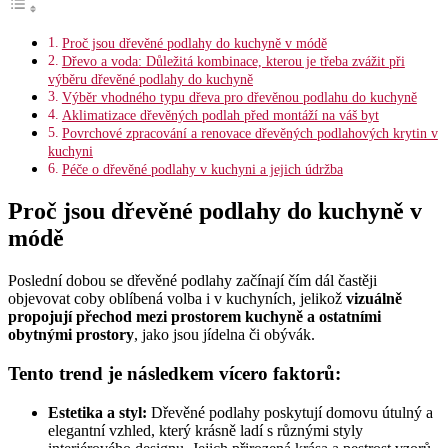
Proč jsou dřevěné podlahy do kuchyně v módě
Dřevo a voda: Důležitá kombinace, kterou je třeba zvážit při
výběru dřevěné podlahy do kuchyně
Výběr vhodného typu dřeva pro dřevěnou podlahu do kuchyně
Aklimatizace dřevěných podlah před montáží na váš byt
Povrchové zpracování a renovace dřevěných podlahových krytin v
kuchyni
Péče o dřevěné podlahy v kuchyni a jejich údržba
Proč jsou dřevěné podlahy do kuchyně v
módě
Poslední dobou se dřevěné podlahy začínají čím dál častěji
objevovat coby oblíbená volba i v kuchyních, jelikož
vizuálně
propojují přechod mezi prostorem kuchyně a ostatními
obytnými prostory
, jako jsou jídelna či obývák.
Tento trend je následkem vícero faktorů:
Estetika a styl:
Dřevěné podlahy poskytují domovu útulný a
elegantní vzhled, který krásně ladí s různými styly