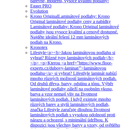
barevné, moderní, vysoce kvalitní podlahy!
Egger PRO
Evolution
Krono Original
Laminátové podlahy: Krono
Original laminátové podlahy ceny a nabídky
Laminátové podlahy: Krono Original laminátové
podlahy jsou vysoce kvalitní a cenově dostupné.
Najděte ideální řešení 12 mm laminátových
podlah na Krono.
Kronotex
Lifestyle
<p><b>Jakou laminátovou podlahu si
vybrat? Různé typy laminátových podlah</b>
</p> <p>Kterou <a href=”https://www.floor-
experts.cz/dubovy-laminat/”>laminátovou
podlahu</a> si vybrat? Lifestlyle laminát nabízí
mnoho různých možností laminátových podlah.
Od druhů dřeva, barvy, odstínu a tónu. Výběr
laminátové podlahy záleží na osobním vkusu,
barva a vzor nemají vliv na životnost
laminátových podlah. I když existuje mnoho
různých barev a stylů laminátových podlah,
značka Lifestyle zaručuje dlouhou životnost
laminátových podlah s vysokou odolností proti
nárazu a ochození, s minimální údržbou. K
dispozici jsou všechny barvy a vzory, od světlého