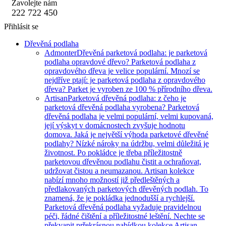
Zavolejte nám
222 722 450
Přihlásit se
Dřevěná podlaha
Admonter
Dřevěná parketová podlaha: je parketová
podlaha opravdové dřevo? Parketová podlaha z
opravdového dřeva je velice populární. Mnozí se
nejdříve ptají: je parketová podlaha z opravdového
dřeva? Parket je vyroben ze 100 % přírodního dřeva.
Artisan
Parketová dřevěná podlaha: z čeho je
parketová dřevěná podlaha vyrobena? Parketová
dřevěná podlaha je velmi populární, velmi kupovaná,
její výskyt v domácnostech zvyšuje hodnotu
domova. Jaká je největší výhoda parketové dřevěné
podlahy? Nízké nároky na údržbu, velmi důležitá je
životnost. Po pokládce je třeba příležitostně
parketovou dřevěnou podlahu čistit a ochraňovat,
udržovat čistou a neumazanou. Artisan kolekce
nabízí mnoho možností již předleštěných a
předlakovaných parketových dřevěných podlah. To
znamená, že je pokládka jednodušší a rychlejší.
Parketová dřevěná podlaha vyžaduje pravidelnou
péči, řádné čištění a příležitostné leštění. Nechte se
překvapit prřekrásnou nabídkou kolekce Artisan.