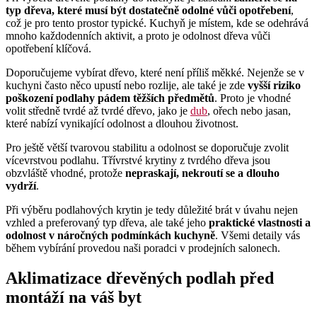
typ dřeva, které musí být dostatečně odolné vůči opotřebení
,
což je pro tento prostor typické. Kuchyň je místem, kde se odehrává
mnoho každodenních aktivit, a proto je odolnost dřeva vůči
opotřebení klíčová.
Doporučujeme vybírat dřevo, které není příliš měkké. Nejenže se v
kuchyni často něco upustí nebo rozlije, ale také je zde
vyšší riziko
poškození podlahy pádem těžších předmětů
. Proto je vhodné
volit středně tvrdé až tvrdé dřevo, jako je
dub
, ořech nebo jasan,
které nabízí vynikající odolnost a dlouhou životnost.
Pro ještě větší tvarovou stabilitu a odolnost se doporučuje zvolit
vícevrstvou podlahu. Třívrstvé krytiny z tvrdého dřeva jsou
obzvláště vhodné, protože
nepraskají, nekroutí se a dlouho
vydrží
.
Při výběru podlahových krytin je tedy důležité brát v úvahu nejen
vzhled a preferovaný typ dřeva, ale také jeho
praktické vlastnosti a
odolnost v náročných podmínkách kuchyně
. Všemi detaily vás
během vybírání provedou naši poradci v prodejních salonech.
Aklimatizace dřevěných podlah před
montáží na váš byt