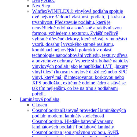
Berry Alloc
NextStep
Winflex
WINFLEX® vinylová podlaha spojuje
dvě nejvíce žádoucí vlastnosti podlah, tj. krásu a
trvanlivost. Představuje podlahu, která je
neuvěřitelně odolná a současně atraktivní svou
formou, vzhledem a texturou. Zvlášť pečlivě
vybrané dřevěné dekory, které ožívají v množství
vzorů, dosahují vysokého stupně realismu,
kombinací nejnovějších pokroků v oblasti
technologie napodobování vzhledu, textury dřeva
a povrchové ochrany. Vyberte si z bohaté nabídky
vinylových podlah jako je například LVT „luxury
vinyl tiles“ (luxusní vinylové dlaždice) nebo SPC
vinyl, který má již integrovanou korkovou nebo
XPS podložku, extrémně odolné jádro a stává se
tak tím nejlepším, co lze na trhu s podlahami
pořídit.
Laminátová podlaha
Classen
Cosmoflooritan
Barevné provedení laminátových
podlah: moderní lamináty společnosti
Cosmoflooritan, Hledáte barevné varianty
laminátových podlah? Podlahové lamináty
Cosmoflooritan jsou správnou volbou. Svěží,