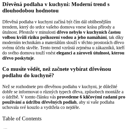
Dřevěná podlaha v kuchyni: Moderní trend s
dlouhodobou hodnotou
Dřevěná podlaha v kuchyni začíná být čím dál oblíbenějším
trendem, který do srdce vašeho domova vnese krásu přírody a
útulnost. Přestože v minulosti
dřevo nebylo v kuchyních častou
volbou kvůli riziku poškození vodou a jeho namáhání
, tak díky
moderním technikám a materiálům slouží v těchto prostorách dřevo
svému účelu skvěle. Tento trend vzrůstá zejména u zákazníků, kteří
do svého domova touží vnést
eleganci a zároveň útulnost, kterou
dřevo poskytuje
.
Co musíte vědět, než začnete vybírat dřevěnou
podlahu do kuchyně?
Než se rozhodnete pro dřevěnou podlahu v kuchyni, je důležité
dobře se informovat o různých typech dřeva, způsobech montáže a
o údržbě. V tomto článku vás
provedeme 6 klíčovými radami pro
používání a údržbu dřevěných podlah
, aby si vaše podlaha
uchovala své kouzlo a vydržela co nejdéle.
Table of Contents