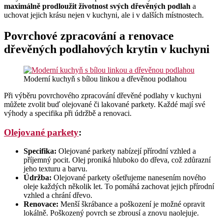
maximálně prodloužit životnost svých dřevěných podlah
a
uchovat jejich krásu nejen v kuchyni, ale i v dalších místnostech.
Povrchové zpracování a renovace
dřevěných podlahových krytin v kuchyni
Moderní kuchyň s bílou linkou a dřevěnou podlahou
Při výběru povrchového zpracování dřevěné podlahy v kuchyni
můžete zvolit buď olejované či lakované parkety. Každé mají své
výhody a specifika při údržbě a renovaci.
Olejované parkety
:
Specifika:
Olejované parkety nabízejí přírodní vzhled a
příjemný pocit. Olej proniká hluboko do dřeva, což zdůrazní
jeho texturu a barvu.
Údržba:
Olejované parkety ošetřujeme nanesením nového
oleje každých několik let. To pomáhá zachovat jejich přírodní
vzhled a chrání dřevo.
Renovace:
Menší škrábance a poškození je možné opravit
lokálně. Poškozený povrch se zbrousí a znovu naolejuje.