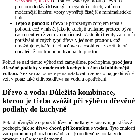
ve vzoru rybí kosti
či francouzské rybí kosti (chevron)
prostoru dodává klasický a elegantní nádech, zatímco
modernější lineární vzory vytvářejí čistější a minimalistické
linie.
Teplo a pohodlí:
Dřevo je přirozeným zdrojem tepla a
pohodlí, což v místě, jako je kuchyň uvítáme, protože bývá
často centrem života v domácnosti. Aktuální trendy zahrnují i
používání různých typů dřeva v jednom prostoru, což
umožňuje vytváření jedinečných a osobitých vzorů, které
dodatečně podtrhnou individualitu prostor.
Pokud se nad těmito výhodami zamyslíme, pochopíme,
proč jsou
dřevěné podlahy v moderních kuchyních čím dál oblíbenější
volbou.
Než se rozhodnete je nainstalovat u sebe doma, je důležité
vzít v potaz také citlivost dřeva na vodu a opotřebení.
Dřevo a voda: Důležitá kombinace,
kterou je třeba zvážit při výběru dřevěné
podlahy do kuchyně
Pokud přemýšlíte o použití dřevěné podlahy v kuchyni, je klíčové
pochopit,
jak se dřevo chová při kontaktu s vodou
. Tyto znalosti
vám pomohou při rozhodování, zda jsou dřevěné podlahy do
prostoru vaší kuchyně vhodné.