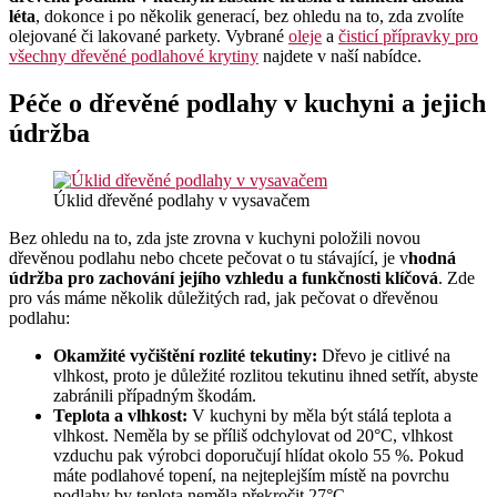
léta
, dokonce i po několik generací, bez ohledu na to, zda zvolíte
olejované či lakované parkety. Vybrané
oleje
a
čisticí přípravky pro
všechny dřevěné podlahové krytiny
najdete v naší nabídce.
Péče o dřevěné podlahy v kuchyni a jejich
údržba
Úklid dřevěné podlahy v vysavačem
Bez ohledu na to, zda jste zrovna v kuchyni položili novou
dřevěnou podlahu nebo chcete pečovat o tu stávající, je v
hodná
údržba pro zachování jejího vzhledu a funkčnosti klíčová
. Zde
pro vás máme několik důležitých rad, jak pečovat o dřevěnou
podlahu:
Okamžité vyčištění rozlité tekutiny:
Dřevo je citlivé na
vlhkost, proto je důležité rozlitou tekutinu ihned setřít, abyste
zabránili případným škodám.
Teplota a vlhkost:
V kuchyni by měla být stálá teplota a
vlhkost. Neměla by se příliš odchylovat od 20°C, vlhkost
vzduchu pak výrobci doporučují hlídat okolo 55 %. Pokud
máte podlahové topení, na nejteplejším místě na povrchu
podlahy by teplota neměla překročit 27°C.