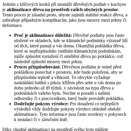
Jedním z klíčových kroků při montáži dřevěných podlah v kuchyni
je
aklimatizace dřeva na prostředí vašich obytných prostor
.
Tento proces je zásadní proto, abyste zajistili stabilní reakce dřeva, a
zabraňuje případným komplikacím, jako jsou mezery mezi prkny či
deformace.
Proč je aklimatizace důležitá:
Dřevěné podlahy jsou často
uložené ve skladech, kde se klimatické podmínky výrazně liší
od těch, které panují u vás doma. Okamžitá pokládka dřeva,
které se nepřizpůsobilo vnitřním klimatickým podmínkám,
může způsobit roztažení či smrštění dřeva po pokládce, což
následně způsobí mezery mezi prkny.
Proces přizpůsobování:
Dřevěnou podlahu je nutné před
pokládkou ponechat v prostoru, kde bude položená, aby se
přizpůsobila teplotě a vlhkosti. To obvykle vyžaduje
naskládání balíků s prkny křížem přes sebe u vás doma po
dobu jednoho až tří týdnů, v závislosti na typu dřeva a
podmínkách vašeho bytu. Nechte si poradit s našimi
odborníky či s pracovníkem, který bude provádět pokládku.
Dodržujte pokyny výrobce:
Pro dosažení co nejlepších
výsledků vždy dodržujte pokyny výrobce ohledně období
aklimatizace. Tyto informace jsou často uvedeny v pokynech
k instalaci či v záručním listě.
Díky vhodné aklimatizaci na prostředí svého bytu můžete