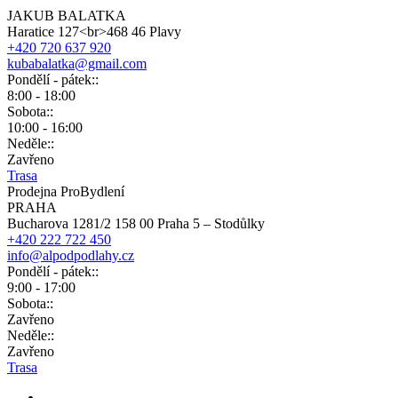
JAKUB BALATKA
Haratice 127<br>468 46 Plavy
+420 720 637 920
kubabalatka@gmail.com
Pondělí - pátek::
8:00 - 18:00
Sobota::
10:00 - 16:00
Neděle::
Zavřeno
Trasa
Prodejna ProBydlení
PRAHA
Bucharova 1281/2 158 00 Praha 5 – Stodůlky
+420 222 722 450
info@alpodpodlahy.cz
Pondělí - pátek::
9:00 - 17:00
Sobota::
Zavřeno
Neděle::
Zavřeno
Trasa