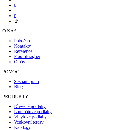
O NÁS
Pobočka
Kontakty
Reference
Floor designer
O nás
POMOC
Seznam přání
Blog
PRODUKTY
Dřevěné podlahy
Laminátové podlahy
Vinylové podlahy
Venkovní terasy
Katalogy