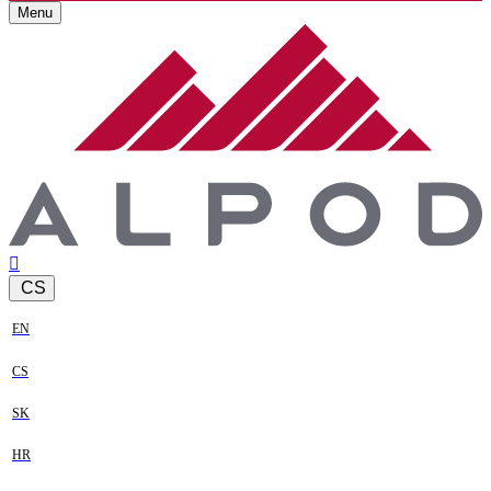
Menu
CS
EN
CS
SK
HR