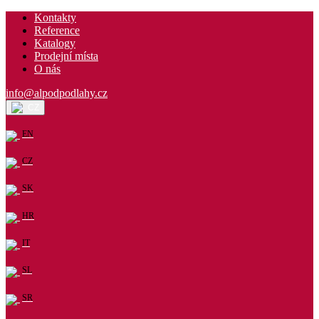
Kontakty
Reference
Katalogy
Prodejní místa
O nás
info@alpodpodlahy.cz
CZ
EN
CZ
SK
HR
IT
SL
SR