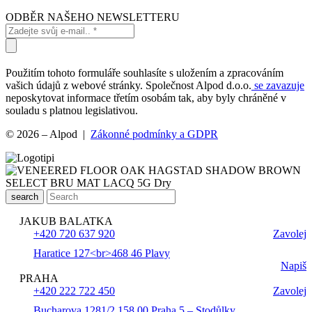
ODBĚR NAŠEHO NEWSLETTERU
Použitím tohoto formuláře souhlasíte s uložením a zpracováním
vašich údajů z webové stránky. Společnost Alpod d.o.o.
se zavazuje
neposkytovat informace třetím osobám tak, aby byly chráněné v
souladu s platnou legislativou.
© 2026 – Alpod |
Zákonné podmínky a GDPR
search
JAKUB BALATKA
+420 720 637 920
Zavolej
Haratice 127<br>468 46 Plavy
Napiš
PRAHA
+420 222 722 450
Zavolej
Bucharova 1281/2 158 00 Praha 5 – Stodůlky