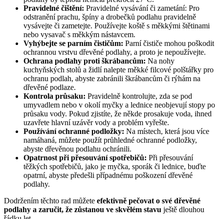
Pravidelné čištění:
Pravidelné vysávání či zametání: Pro
odstranění prachu, špíny a drobečků podlahu pravidelně
vysávejte či zametejte. Používejte koště s měkkými štětinami
nebo vysavač s měkkým nástavcem.
Vyhýbejte se parním čističům:
Parní čističe mohou poškodit
ochrannou vrstvu dřevěné podlahy, a proto je nepoužívejte.
Ochrana podlahy proti škrábancům:
Na nohy
kuchyňských stolů a židlí nalepte měkké filcové polštářky pro
ochranu podlah, abyste zabránili škrábancům či rýhám na
dřevěné podlaze.
Kontrola průsaku:
Pravidelně kontrolujte, zda se pod
umyvadlem nebo v okolí myčky a lednice neobjevují stopy po
průsaku vody. Pokud zjistíte, že někde prosakuje voda, ihned
uzavřete hlavní uzávěr vody a problém vyřešte.
Používání ochranné podložky:
Na místech, která jsou více
namáhaná, můžete použít průhledné ochranné podložky,
abyste dřevěnou podlahu ochránili.
Opatrnost při přesouvání spotřebičů:
Při přesouvání
těžkých spotřebičů, jako je myčka, sporák či lednice, buďte
opatrní, abyste předešli případnému poškození dřevěné
podlahy.
Dodržením těchto rad můžete
efektivně pečovat o své dřevěné
podlahy a zaručit, že zůstanou ve skvělém stavu
ještě dlouhou
řádku let.