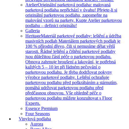
Atelier
Originální parketová podlaha: malovaná
parketová podlaha nepřichází v úvahu! Přejete-li si
originální parketovou podlahu, zapomeňte na
malování vzorů na parkety. Kupte Atelier parketovou
podlahu – definici originálu!
Galleria
Heritage
Materiál parketové podlahy: leštění a údržba
masivních podlah Materiálem parketových podlah je
100 % přírodní dřevo, čili si nemusíme dělat větší
starosti. Řádné leštění a čištění parketové podlahy
jsou důležitou částí péče o parketovou podlahu.
Obnova zahrnuje broušení a lakování, je potřebná
každých 5 – 10 let při řádném pečování o
parketovou podlahu. Je třeba dodržovat pokyny
výrobce parketové podlahy. Leštění ochraňuje
parketovou podlahu před poškrábáním a stárnutím,
pomáhá udržovat parketovou podlahu před
předčasnou obnovou. Vše ohledně péče o
parketovou podlahu můžete konzultovat s Floor
Experts.
Essence Premium
Four Seasons
Vinylová podlaha
Aurora