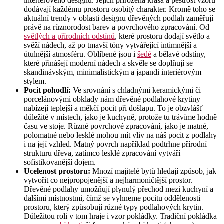
interiérového designu. Jejich přirozená krása a pestrost vzorů
dodávají každému prostoru osobitý charakter. Kromě toho se
aktuální trendy v oblasti designu dřevěných podlah zaměřují
právě na různorodost barev a povrchového zpracování. Od
světlých a přírodních odstínů
, které prostoru dodají světlo a
svěží nádech, až po tmavší tóny vytvářející intimnější a
útulnější atmosféru. Oblíbené jsou i
šedé
a bělavé odstíny,
které přinášejí moderní nádech a skvěle se doplňují se
skandinávským, minimalistickým a japandi interiérovým
stylem.
Pocit pohodlí:
Ve srovnání s chladnými keramickými či
porcelánovými obklady nám dřevěné podlahové krytiny
nabízejí teplejší a měkčí pocit při došlapu. To je obzvlášť
důležité v místech, jako je kuchyně, protože tu trávíme hodně
času ve stoje. Různé povrchové zpracování, jako je matné,
polomatné nebo lesklé mohou mít vliv na náš pocit z podlahy
i na její vzhled. Matný povrch například podtrhne přírodní
strukturu dřeva, zatímco lesklé zpracování vytváří
sofistikovanější dojem.
Ucelenost prostoru:
Mnozí majitelé bytů hledají způsob, jak
vytvořit co nejpropojenější a nejharmoničtější prostor.
Dřevěné podlahy umožňují plynulý přechod mezi kuchyní a
dalšími místnostmi, čímž se vyhneme pocitu oddělenosti
prostoru, který způsobují různé typy podlahových krytin.
Důležitou roli v tom hraje i vzor pokládky. Tradiční pokládka