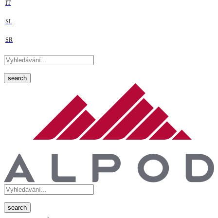
IT
SL
SR
search
search