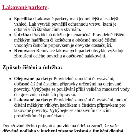
Lakované parkety
:
Specifika:
Lakované parkety mají jednolitější a lesklejší
vzhled. Lak vytváří pevnější ochrannou vrstvu, která je
odolná vůči škrábancům a skvrnám.
Údržba:
Pravidelná údržba je nenáročná. Pravidelné čištění
měkkým hadříkem či koštětem a občasné mokré čištění
vhodným čisticím přípravkem je obvykle dostačující.
Renovace:
Renovace lakovaných parket obvykle vyžaduje
zbroušení celého povrchu a opětovné nalakování.
Způsob čištění a údržba:
Olejované parkety:
Pravidelné zametání či vysávání,
občasné čištění čisticími přípravky určenými na olejované
povrchy. Vyhýbejte se používání příliš velkého množství vody
či agresivních čisticích přípravků.
Lakované parkety:
Pravidelné zametání či vysávání, mokré
čištění měkkým vlhkým hadříkem a čisticím přípravkem pro
lakované povrchy. Vyhýbejte se abrazivním čisticím
prostředkům či pomůckám.
Dodržování těchto pokynů a pravidelná údržba zaručí, že
vaše
dřevěná podlaha v kuchyni zůstane krásná a funkční dlouhá