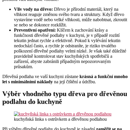
Vliv vody na dřevo:
Dřevo je přírodní materiál, který na
vlhkost reaguje změnou svého tvaru a struktury. Když dřevo
vystavíme vodě nebo velké vlhkosti, může nabobtnat, zkroutit
se nebo se dokonce rozklížit.
Preventivní opatření:
Klíčem k zachování krásy a
funkčnosti dřevěné podlahy v kuchyni, je v případě rozlití
tekutin jednat rychle a efektivně. Pokud k vylévání tekutin
nedochází často, a rychle je odstraníte, je riziko trvalého
poškození dřevěné podlahy velmi nízké. Je však také důležité
pravidelně kontrolovat stav kuchyňských spotřebičů a
zařízení, abyste zabránili případným nepozorovaným
průsakům.
Dřevěná podlaha ve vaší kuchyni zůstane
krásná a funkční mnoho
let s minimálními náklady
na její čištění a údržbu.
Výběr vhodného typu dřeva pro dřevěnou
podlahu do kuchyně
kuchyňská linka s ostrůvkem a dřevěnou podlahou
Při výběru dřevěné podlahy do kuchyně je zásadní
zaměřit se na