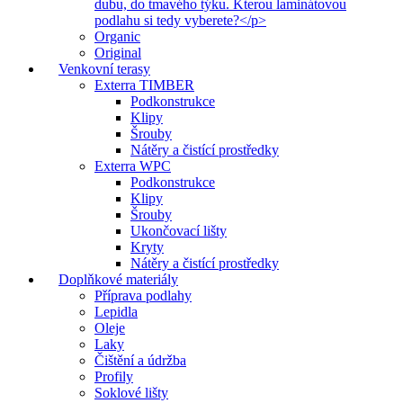
dubu, do tmavého týku. Kterou laminátovou
podlahu si tedy vyberete?</p>
Organic
Original
Venkovní terasy
Exterra TIMBER
Podkonstrukce
Klipy
Šrouby
Nátěry a čistící prostředky
Exterra WPC
Podkonstrukce
Klipy
Šrouby
Ukončovací lišty
Kryty
Nátěry a čistící prostředky
Doplňkové materiály
Příprava podlahy
Lepidla
Oleje
Laky
Čištění a údržba
Profily
Soklové lišty