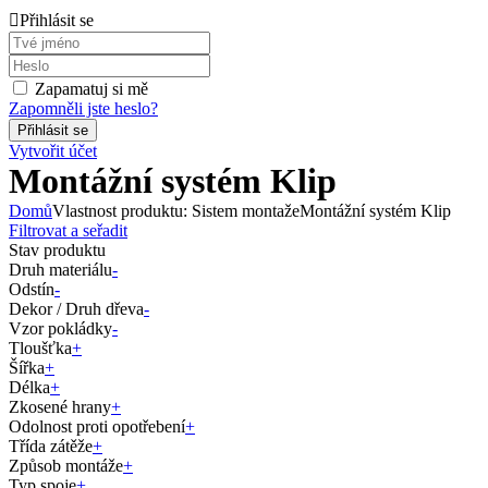
Přihlásit se
Zapamatuj si mě
Zapomněli jste heslo?
Vytvořit účet
Montážní systém Klip
Domů
Vlastnost produktu: Sistem montaže
Montážní systém Klip
Filtrovat a seřadit
Stav produktu
Druh materiálu
-
Odstín
-
Dekor / Druh dřeva
-
Vzor pokládky
-
Tloušťka
+
Šířka
+
Délka
+
Zkosené hrany
+
Odolnost proti opotřebení
+
Třída zátěže
+
Způsob montáže
+
Typ spoje
+