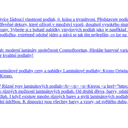
 žádoucí vlastnosti podlah, tj. krásu a trvanlivost. Představuje podla
dřevěné dekory, které ožívají v množství vzorů, dosahují vysokého stup
any. Vyberte si z bohaté nabídky vinylových podlah jako je například 
dložku, extrémně odolné jádro a stává se tak tím nejlepším, co lze na t
h: moderní lamináty společnosti Cosmoflooritan, Hledáte barevné var
e kvalitní podlahy!
aminátové podlahy ceny a nabídky Laminátové podlahy: Krono Original
 Krono.
 Různé typy laminátových podlah</b></p> <p>Kterou <a href=”https:
ho různých možností laminátových podlah. Od druhů dřeva, barvy, odst
odlah. I když existuje mnoho různých barev a stylů laminátových podlah
ální údržbou. K dispozici jsou všechny barvy a vzory, od světlého dubu