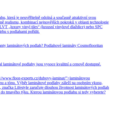
hu, která je neuvěřitelně odolná a současně atraktivní svou
ně realismu, kombinací nejnovějších pokroků v oblasti technologie
LVT „luxury vinyl tiles“ (luxusní vinylové dlaždice) nebo SPC
rhu s podlahami pořídit.
ianty laminátových podlah? Podlahové lamináty Cosmoflooritan
 laminátové podlahy jsou vysoce kvalitní a cenově dostupné.
//www.floor-experts.cz/dubovy-laminat/”>laminátovou
ínu a tónu. Výběr laminátové podlahy záleží na osobním vkusu,
, značka Lifestyle zaručuje dlouhou životnost laminátových podlah
, do tmavého týku. Kterou laminátovou podlahu si tedy vyberete?