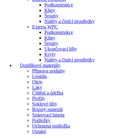
Podkonstrukce
Klipy
Šrouby
Nátěry a čistící prostředky
Exterra WPC
Podkonstrukce
Klipy
Šrouby
Ukončovací lišty
Kryty
Nátěry a čistící prostředky
Doplňkové materiály
Příprava podlahy
Lepidla
Oleje
Laky
Čištění a údržba
Profily
Soklové lišty
Brusný materiál
Spárovací hmota
Podložky
Ochranná podložka
Ostatní