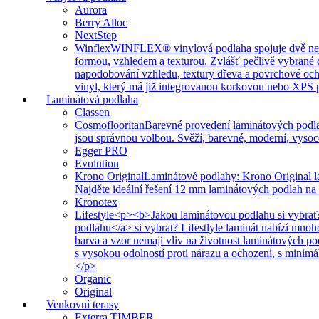
Aurora
Berry Alloc
NextStep
Winflex
WINFLEX® vinylová podlaha spojuje dvě nejvíce
formou, vzhledem a texturou. Zvlášť pečlivě vybrané 
napodobování vzhledu, textury dřeva a povrchové ochr
vinyl, který má již integrovanou korkovou nebo XPS po
Laminátová podlaha
Classen
Cosmoflooritan
Barevné provedení laminátových podla
jsou správnou volbou. Svěží, barevné, moderní, vysoc
Egger PRO
Evolution
Krono Original
Laminátové podlahy: Krono Original l
Najděte ideální řešení 12 mm laminátových podlah na
Kronotex
Lifestyle
<p><b>Jakou laminátovou podlahu si vybrat?
podlahu</a> si vybrat? Lifestlyle laminát nabízí mno
barva a vzor nemají vliv na životnost laminátových p
s vysokou odolností proti nárazu a ochození, s minim
</p>
Organic
Original
Venkovní terasy
Exterra TIMBER