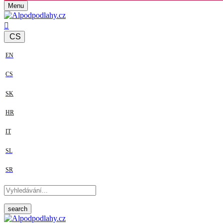
Menu
CS
EN
CS
SK
HR
IT
SL
SR
search