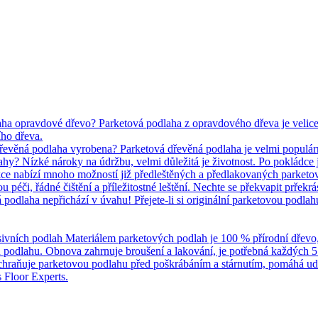
ha opravdové dřevo? Parketová podlaha z opravdového dřeva je velice p
ho dřeva.
dřevěná podlaha vyrobena? Parketová dřevěná podlaha je velmi populár
y? Nízké nároky na údržbu, velmi důležitá je životnost. Po pokládce je
kce nabízí mnoho možností již předleštěných a předlakovaných parketo
 péči, řádné čištění a příležitostné leštění. Nechte se překvapit prřek
podlaha nepřichází v úvahu! Přejete-li si originální parketovou podla
ivních podlah Materiálem parketových podlah je 100 % přírodní dřevo, čil
u podlahu. Obnova zahrnuje broušení a lakování, je potřebná každých 5 
chraňuje parketovou podlahu před poškrábáním a stárnutím, pomáhá u
 Floor Experts.