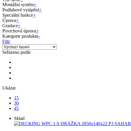
Montážní systém
+
Podlahové vytápění
+
Speciální funkce
+
Úprava
+
Gradace
+
Povrchová úprava
+
Kategorie produktu
-
Filtr
Seřazeno podle
Ukázat
15
30
45
Sklad