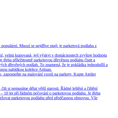
opulární. Mnozí se nejdříve ptají: je parketová podlaha z
ní, velmi kupovaná, její výskyt v domácnostech zvyšuje hodnotu
 třeba příležitostně parketovou dřevěnou podlahu čistit a
vých dřevěných podlah. To znamená, že je pokládka jednodušší a
rásnou nabídkou kolekce Artisan.
hu, zapomeňte na malování vzorů na parkety. Kupte Atelier
i si nemusíme dělat větší starosti. Řádné leštění a čištění
– 10 let při řádném pečování o parketovou podlahu. Je třeba
držovat parketovou podlahu před předčasnou obnovou. Vše