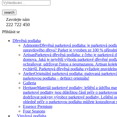
search
Zavolejte nám
222 722 450
Přihlásit se
Dřevěná podlaha
Admonter
Dřevěná parketová podlaha: je parketová podla
opravdového dřeva? Parket je vyroben ze 100 % přírodní
Artisan
Parketová dřevěná podlaha: z čeho je parketová 
domova. Jaká je největší výhoda parketové dřevěné podlah
ochraňovat, udržovat čistou a neumazanou. Artisan kole
rychlejší. Parketová dřevěná podlaha vyžaduje pravidelnou
Atelier
Originální parketová podlaha: malovaná parketová 
parketovou podlahu – definici originálu!
Galleria
Heritage
Materiál parketové podlahy: leštění a údržba mas
parketové podlahy jsou důležitou částí péče o parketovo
dodržovat pokyny výrobce parketové podlahy. Leštění o
ohledně péče o parketovou podlahu můžete konzultovat s
Essence Premium
Four Seasons
Vinylová podlaha