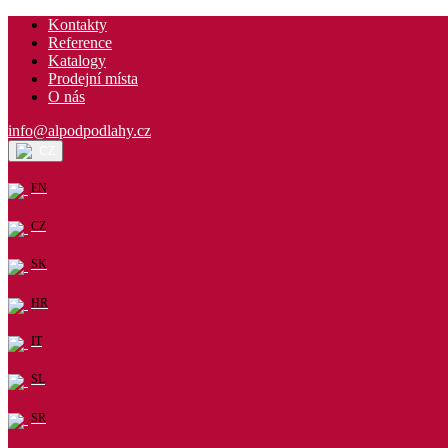
Kontakty
Reference
Katalogy
Prodejní místa
O nás
info@alpodpodlahy.cz
CZ
EN
CZ
SK
HR
IT
SL
SR