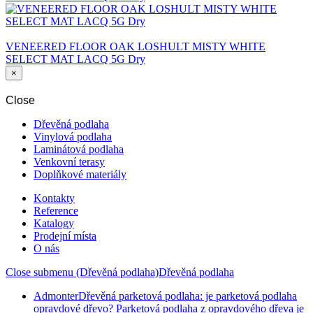
VENEERED FLOOR OAK LOSHULT MISTY WHITE
SELECT MAT LACQ 5G Dry
×
Close
Dřevěná podlaha
Vinylová podlaha
Laminátová podlaha
Venkovní terasy
Doplňkové materiály
Kontakty
Reference
Katalogy
Prodejní místa
O nás
Close submenu (Dřevěná podlaha)
Dřevěná podlaha
Admonter
Dřevěná parketová podlaha: je parketová podlaha
opravdové dřevo? Parketová podlaha z opravdového dřeva je