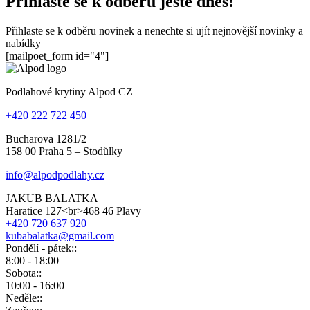
Přihlaste se k odběru ještě dnes!
Přihlaste se k odběru novinek a nenechte si ujít nejnovější novinky a
nabídky
[mailpoet_form id="4"]
Podlahové krytiny Alpod CZ
+420 222 722 450
Bucharova 1281/2
158 00 Praha 5 – Stodůlky
info@alpodpodlahy.cz
JAKUB BALATKA
Haratice 127<br>468 46 Plavy
+420 720 637 920
kubabalatka@gmail.com
Pondělí - pátek::
8:00 - 18:00
Sobota::
10:00 - 16:00
Neděle::