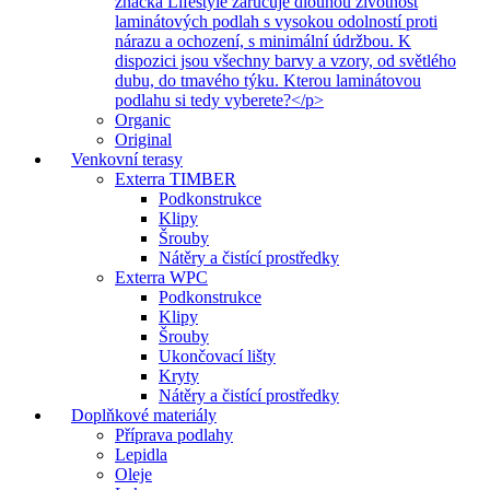
značka Lifestyle zaručuje dlouhou životnost
laminátových podlah s vysokou odolností proti
nárazu a ochození, s minimální údržbou. K
dispozici jsou všechny barvy a vzory, od světlého
dubu, do tmavého týku. Kterou laminátovou
podlahu si tedy vyberete?</p>
Organic
Original
Venkovní terasy
Exterra TIMBER
Podkonstrukce
Klipy
Šrouby
Nátěry a čistící prostředky
Exterra WPC
Podkonstrukce
Klipy
Šrouby
Ukončovací lišty
Kryty
Nátěry a čistící prostředky
Doplňkové materiály
Příprava podlahy
Lepidla
Oleje