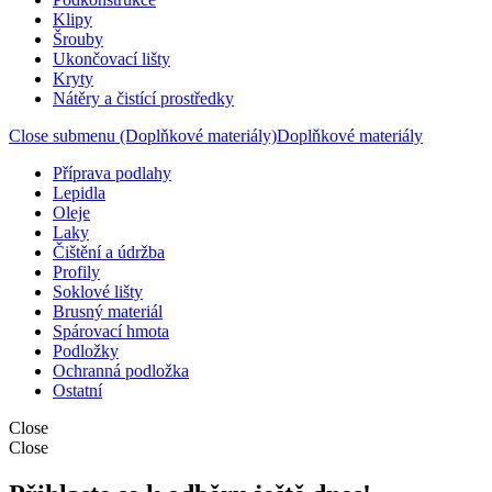
Klipy
Šrouby
Ukončovací lišty
Kryty
Nátěry a čistící prostředky
Close submenu (Doplňkové materiály)
Doplňkové materiály
Příprava podlahy
Lepidla
Oleje
Laky
Čištění a údržba
Profily
Soklové lišty
Brusný materiál
Spárovací hmota
Podložky
Ochranná podložka
Ostatní
Close
Close