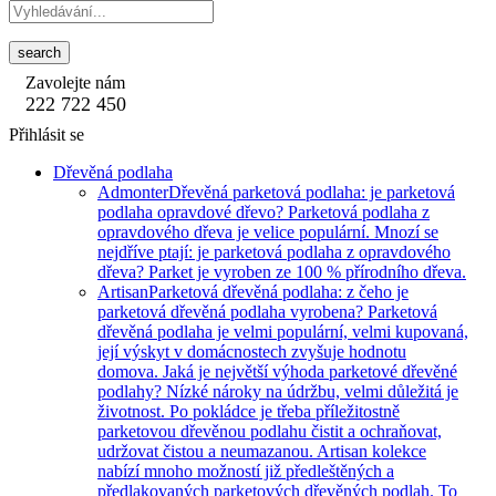
search
Zavolejte nám
222 722 450
Přihlásit se
Dřevěná podlaha
Admonter
Dřevěná parketová podlaha: je parketová
podlaha opravdové dřevo? Parketová podlaha z
opravdového dřeva je velice populární. Mnozí se
nejdříve ptají: je parketová podlaha z opravdového
dřeva? Parket je vyroben ze 100 % přírodního dřeva.
Artisan
Parketová dřevěná podlaha: z čeho je
parketová dřevěná podlaha vyrobena? Parketová
dřevěná podlaha je velmi populární, velmi kupovaná,
její výskyt v domácnostech zvyšuje hodnotu
domova. Jaká je největší výhoda parketové dřevěné
podlahy? Nízké nároky na údržbu, velmi důležitá je
životnost. Po pokládce je třeba příležitostně
parketovou dřevěnou podlahu čistit a ochraňovat,
udržovat čistou a neumazanou. Artisan kolekce
nabízí mnoho možností již předleštěných a
předlakovaných parketových dřevěných podlah. To