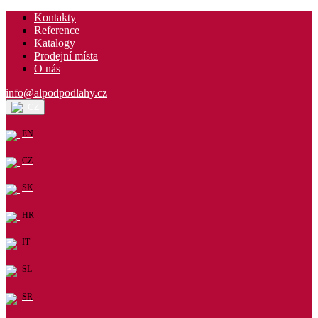
Kontakty
Reference
Katalogy
Prodejní místa
O nás
info@alpodpodlahy.cz
CZ
EN
CZ
SK
HR
IT
SL
SR