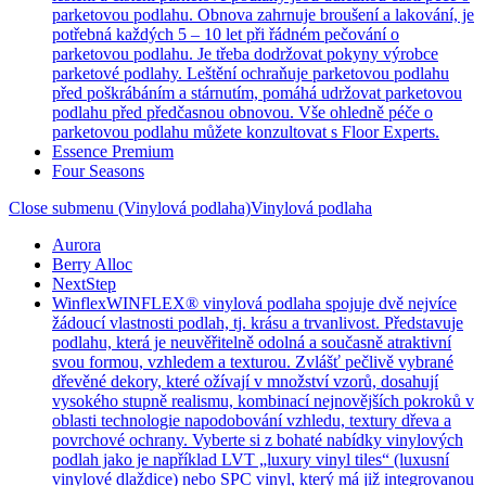
parketovou podlahu. Obnova zahrnuje broušení a lakování, je
potřebná každých 5 – 10 let při řádném pečování o
parketovou podlahu. Je třeba dodržovat pokyny výrobce
parketové podlahy. Leštění ochraňuje parketovou podlahu
před poškrábáním a stárnutím, pomáhá udržovat parketovou
podlahu před předčasnou obnovou. Vše ohledně péče o
parketovou podlahu můžete konzultovat s Floor Experts.
Essence Premium
Four Seasons
Close submenu (Vinylová podlaha)
Vinylová podlaha
Aurora
Berry Alloc
NextStep
Winflex
WINFLEX® vinylová podlaha spojuje dvě nejvíce
žádoucí vlastnosti podlah, tj. krásu a trvanlivost. Představuje
podlahu, která je neuvěřitelně odolná a současně atraktivní
svou formou, vzhledem a texturou. Zvlášť pečlivě vybrané
dřevěné dekory, které ožívají v množství vzorů, dosahují
vysokého stupně realismu, kombinací nejnovějších pokroků v
oblasti technologie napodobování vzhledu, textury dřeva a
povrchové ochrany. Vyberte si z bohaté nabídky vinylových
podlah jako je například LVT „luxury vinyl tiles“ (luxusní
vinylové dlaždice) nebo SPC vinyl, který má již integrovanou