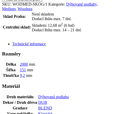
SKU:
WODMED-SKOG/1
Kategorie:
Dýhované podlahy
,
Medium
,
Woodura
Není skladem
Sklad Praha:
Dodací lhůta max. 7 dní.
2
Skladem: 12,68
m
(6 bal)
Centrální sklad:
Dodací lhůta max. 14 – 21 dní.
ODESLAT DOTAZ
Technické informace
Rozměry
Délka
2000
mm
Šířka
151
mm
Tloušťka
9,2
mm
Materiál
Druh materiálu
Dýhovaná podlaha
Dekor / Druh dřeva
DUB
Gradace
BLEND
Vzor pokládky
Klasické