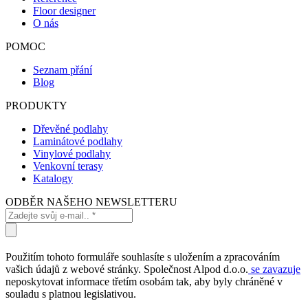
Floor designer
O nás
POMOC
Seznam přání
Blog
PRODUKTY
Dřevěné podlahy
Laminátové podlahy
Vinylové podlahy
Venkovní terasy
Katalogy
ODBĚR NAŠEHO NEWSLETTERU
Použitím tohoto formuláře souhlasíte s uložením a zpracováním
vašich údajů z webové stránky. Společnost Alpod d.o.o.
se zavazuje
neposkytovat informace třetím osobám tak, aby byly chráněné v
souladu s platnou legislativou.