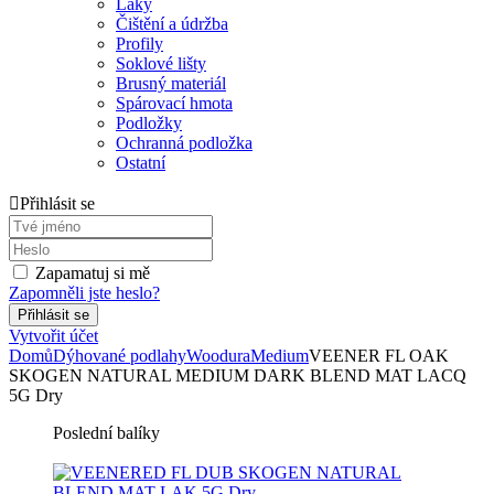
Laky
Čištění a údržba
Profily
Soklové lišty
Brusný materiál
Spárovací hmota
Podložky
Ochranná podložka
Ostatní
Přihlásit se
Zapamatuj si mě
Zapomněli jste heslo?
Vytvořit účet
Domů
Dýhované podlahy
Woodura
Medium
VEENER FL OAK
SKOGEN NATURAL MEDIUM DARK BLEND MAT LACQ
5G Dry
Poslední balíky