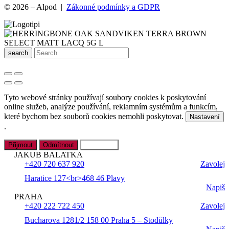
© 2026 – Alpod |
Zákonné podmínky a GDPR
search
Tyto webové stránky používají soubory cookies k poskytování
online služeb, analýze používání, reklamním systémům a funkcím,
které bychom bez souborů cookies nemohli poskytovat.
Nastavení
.
Přijmout
Odmítnout
Nastavení
JAKUB BALATKA
+420 720 637 920
Zavolej
Haratice 127<br>468 46 Plavy
Napiš
PRAHA
+420 222 722 450
Zavolej
Bucharova 1281/2 158 00 Praha 5 – Stodůlky