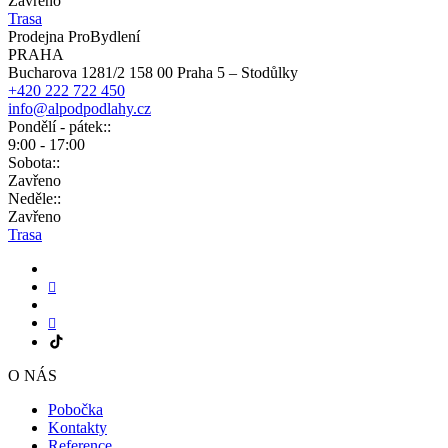
Zavřeno
Trasa
Prodejna ProBydlení
PRAHA
Bucharova 1281/2 158 00 Praha 5 – Stodůlky
+420 222 722 450
info@alpodpodlahy.cz
Pondělí - pátek::
9:00 - 17:00
Sobota::
Zavřeno
Neděle::
Zavřeno
Trasa
O NÁS
Pobočka
Kontakty
Reference