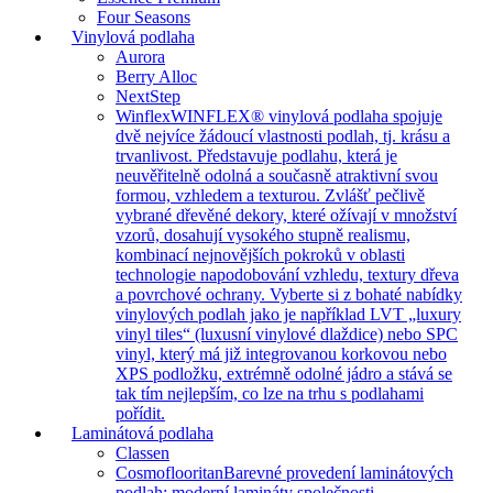
Four Seasons
Vinylová podlaha
Aurora
Berry Alloc
NextStep
Winflex
WINFLEX® vinylová podlaha spojuje
dvě nejvíce žádoucí vlastnosti podlah, tj. krásu a
trvanlivost. Představuje podlahu, která je
neuvěřitelně odolná a současně atraktivní svou
formou, vzhledem a texturou. Zvlášť pečlivě
vybrané dřevěné dekory, které ožívají v množství
vzorů, dosahují vysokého stupně realismu,
kombinací nejnovějších pokroků v oblasti
technologie napodobování vzhledu, textury dřeva
a povrchové ochrany. Vyberte si z bohaté nabídky
vinylových podlah jako je například LVT „luxury
vinyl tiles“ (luxusní vinylové dlaždice) nebo SPC
vinyl, který má již integrovanou korkovou nebo
XPS podložku, extrémně odolné jádro a stává se
tak tím nejlepším, co lze na trhu s podlahami
pořídit.
Laminátová podlaha
Classen
Cosmoflooritan
Barevné provedení laminátových
podlah: moderní lamináty společnosti