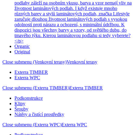
podlahy záleží na osobním vkusu, barva a vzor nemají vliv na
životnost laminátových podlah. I když existuje mnoho
různých barev a stylů laminátových podlah, značka Lifestyle
zaručuje dlouhou životnost laminátových podlah s vysokou
odolností proti nárazu a ochození, s minimální údržbou. K
dispozici jsou všechny barvy a vzory, od světlého dubu, do
tmavého týku. Kterou laminátovou podlahu si tedy vyberete?
</p>
Organic
Original
Close submenu (Venkovní terasy)
Venkovní terasy
Exterra TIMBER
Exterra WPC
Close submenu (Exterra TIMBER)
Exterra TIMBER
Podkonstrukce
Klipy
Šrouby
Nátěry a čistící prostředky
Close submenu (Exterra WPC)
Exterra WPC
Podkonstrukce