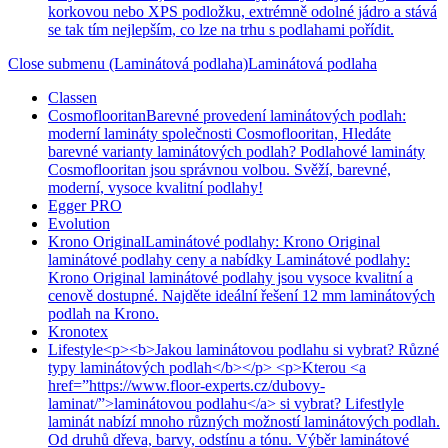
korkovou nebo XPS podložku, extrémně odolné jádro a stává
se tak tím nejlepším, co lze na trhu s podlahami pořídit.
Close submenu (Laminátová podlaha)
Laminátová podlaha
Classen
Cosmoflooritan
Barevné provedení laminátových podlah:
moderní lamináty společnosti Cosmoflooritan, Hledáte
barevné varianty laminátových podlah? Podlahové lamináty
Cosmoflooritan jsou správnou volbou. Svěží, barevné,
moderní, vysoce kvalitní podlahy!
Egger PRO
Evolution
Krono Original
Laminátové podlahy: Krono Original
laminátové podlahy ceny a nabídky Laminátové podlahy:
Krono Original laminátové podlahy jsou vysoce kvalitní a
cenově dostupné. Najděte ideální řešení 12 mm laminátových
podlah na Krono.
Kronotex
Lifestyle
<p><b>Jakou laminátovou podlahu si vybrat? Různé
typy laminátových podlah</b></p> <p>Kterou <a
href=”https://www.floor-experts.cz/dubovy-
laminat/”>laminátovou podlahu</a> si vybrat? Lifestlyle
laminát nabízí mnoho různých možností laminátových podlah.
Od druhů dřeva, barvy, odstínu a tónu. Výběr laminátové