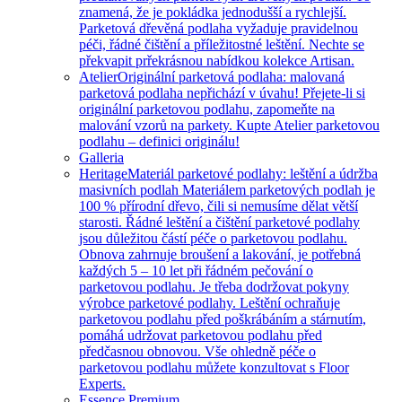
znamená, že je pokládka jednodušší a rychlejší.
Parketová dřevěná podlaha vyžaduje pravidelnou
péči, řádné čištění a příležitostné leštění. Nechte se
překvapit prřekrásnou nabídkou kolekce Artisan.
Atelier
Originální parketová podlaha: malovaná
parketová podlaha nepřichází v úvahu! Přejete-li si
originální parketovou podlahu, zapomeňte na
malování vzorů na parkety. Kupte Atelier parketovou
podlahu – definici originálu!
Galleria
Heritage
Materiál parketové podlahy: leštění a údržba
masivních podlah Materiálem parketových podlah je
100 % přírodní dřevo, čili si nemusíme dělat větší
starosti. Řádné leštění a čištění parketové podlahy
jsou důležitou částí péče o parketovou podlahu.
Obnova zahrnuje broušení a lakování, je potřebná
každých 5 – 10 let při řádném pečování o
parketovou podlahu. Je třeba dodržovat pokyny
výrobce parketové podlahy. Leštění ochraňuje
parketovou podlahu před poškrábáním a stárnutím,
pomáhá udržovat parketovou podlahu před
předčasnou obnovou. Vše ohledně péče o
parketovou podlahu můžete konzultovat s Floor
Experts.
Essence Premium