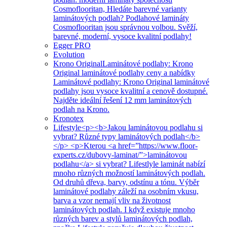
Cosmoflooritan, Hledáte barevné varianty
laminátových podlah? Podlahové lamináty
Cosmoflooritan jsou správnou volbou. Svěží,
barevné, moderní, vysoce kvalitní podlahy!
Egger PRO
Evolution
Krono Original
Laminátové podlahy: Krono
Original laminátové podlahy ceny a nabídky
Laminátové podlahy: Krono Original laminátové
podlahy jsou vysoce kvalitní a cenově dostupné.
Najděte ideální řešení 12 mm laminátových
podlah na Krono.
Kronotex
Lifestyle
<p><b>Jakou laminátovou podlahu si
vybrat? Různé typy laminátových podlah</b>
</p> <p>Kterou <a href=”https://www.floor-
experts.cz/dubovy-laminat/”>laminátovou
podlahu</a> si vybrat? Lifestlyle laminát nabízí
mnoho různých možností laminátových podlah.
Od druhů dřeva, barvy, odstínu a tónu. Výběr
laminátové podlahy záleží na osobním vkusu,
barva a vzor nemají vliv na životnost
laminátových podlah. I když existuje mnoho
různých barev a stylů laminátových podlah,