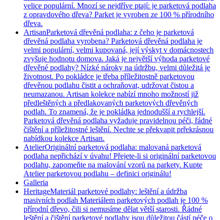
velice populární. Mnozí se nejdříve ptají: je parketová podlaha
z opravdového dřeva? Parket je vyroben ze 100 % přírodního
dřeva.
Artisan
Parketová dřevěná podlaha: z čeho je parketová
dřevěná podlaha vyrobena? Parketová dřevěná podlaha je
velmi populární, velmi kupovaná, její výskyt v domácnostech
zvyšuje hodnotu domova. Jaká je největší výhoda parketové
dřevěné podlahy? Nízké nároky na údržbu, velmi důležitá je
životnost. Po pokládce je třeba příležitostně parketovou
dřevěnou podlahu čistit a ochraňovat, udržovat čistou a
neumazanou. Artisan kolekce nabízí mnoho možností již
předleštěných a předlakovaných parketových dřevěných
podlah. To znamená, že je pokládka jednodušší a rychlejší.
Parketová dřevěná podlaha vyžaduje pravidelnou péči, řádné
čištění a příležitostné leštění. Nechte se překvapit prřekrásnou
nabídkou kolekce Artisan.
Atelier
Originální parketová podlaha: malovaná parketová
podlaha nepřichází v úvahu! Přejete-li si originální parketovou
podlahu, zapomeňte na malování vzorů na parkety. Kupte
Atelier parketovou podlahu – definici originálu!
Galleria
Heritage
Materiál parketové podlahy: leštění a údržba
masivních podlah Materiálem parketových podlah je 100 %
přírodní dřevo, čili si nemusíme dělat větší starosti. Řádné
leštění a čištění parketové podlahy jsou důležitou částí péče o