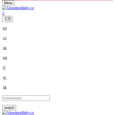
Menu
CS
EN
CS
SK
HR
IT
SL
SR
search