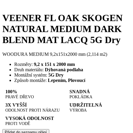
VEENER FL OAK SKOGEN
NATURAL MEDIUM DARK
BLEND MAT LACQ 5G Dry
WOODURA MEDIUM 9,2x151x2000 mm (2,114 m2)
Rozměry:
9,2 x 151 x 2000 mm
Druh materiálu:
Dýhovaná podlaha
Montážní systém:
5G Dry
Způsob montáže:
Lepením, Plovoucí
100%
SNADNÁ
PRAVÉ DŘEVO
POKLÁDKA
3X VYŠŠÍ
UDRŽITELNÁ
ODOLNOST PROTI NÁRAZU
VÝROBA
VYSOKÁ ODOLNOST
PROTI VODĚ
Přidat do seznamu přání