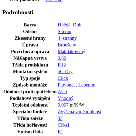
Podrobnosti
Barva
Hnědá
,
Dub
Odstín
Střední
Zkosené hrany
4 -stranný
Úprava
Broušený
Povrchová úprava
Matt lakovaný
Nášlapná vrstva
0,60
Třída protiskluzu
R12
Montážní systém
5G Dry
Typ spoje
Click
Způsob montáže
Plovoucí
,
Lepením
Odolnost proti opotřebení
AC5
Podlahové vytápění
Vhodný
Teplotní odolnost
0,007
m²K/W
Speciální funkce
Zvýšená voděodolnost
Třída zátěže
33
Třída hořlavosti
Cfl-s1
Emisní třída
E1