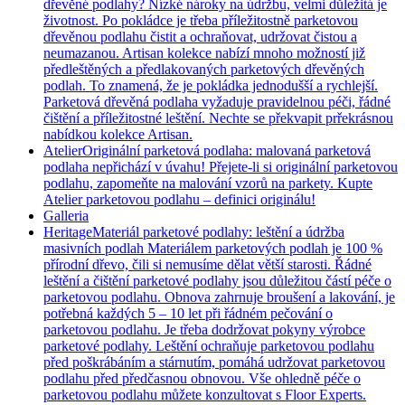
dřevěné podlahy? Nízké nároky na údržbu, velmi důležitá je
životnost. Po pokládce je třeba příležitostně parketovou
dřevěnou podlahu čistit a ochraňovat, udržovat čistou a
neumazanou. Artisan kolekce nabízí mnoho možností již
předleštěných a předlakovaných parketových dřevěných
podlah. To znamená, že je pokládka jednodušší a rychlejší.
Parketová dřevěná podlaha vyžaduje pravidelnou péči, řádné
čištění a příležitostné leštění. Nechte se překvapit prřekrásnou
nabídkou kolekce Artisan.
Atelier
Originální parketová podlaha: malovaná parketová
podlaha nepřichází v úvahu! Přejete-li si originální parketovou
podlahu, zapomeňte na malování vzorů na parkety. Kupte
Atelier parketovou podlahu – definici originálu!
Galleria
Heritage
Materiál parketové podlahy: leštění a údržba
masivních podlah Materiálem parketových podlah je 100 %
přírodní dřevo, čili si nemusíme dělat větší starosti. Řádné
leštění a čištění parketové podlahy jsou důležitou částí péče o
parketovou podlahu. Obnova zahrnuje broušení a lakování, je
potřebná každých 5 – 10 let při řádném pečování o
parketovou podlahu. Je třeba dodržovat pokyny výrobce
parketové podlahy. Leštění ochraňuje parketovou podlahu
před poškrábáním a stárnutím, pomáhá udržovat parketovou
podlahu před předčasnou obnovou. Vše ohledně péče o
parketovou podlahu můžete konzultovat s Floor Experts.