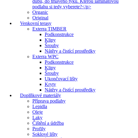
dubu, do tmavého týku. Kterou laminátovou
podlahu si tedy vyberete?</p>
Organic
Original
Venkovní terasy
Exterra TIMBER
Podkonstrukce
Klipy
Šrouby
Nátěry a čistící prostředky
Exterra WPC
Podkonstrukce
Klipy
Šrouby
Ukončovací lišty
Kryty
Nátěry a čistící prostředky
Doplňkové materiály
Příprava podlahy
Lepidla
Oleje
Laky
Čištění a údržba
Profily
Soklové lišty