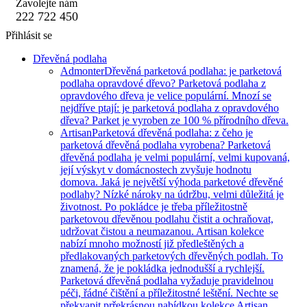
Zavolejte nám
222 722 450
Přihlásit se
Dřevěná podlaha
Admonter
Dřevěná parketová podlaha: je parketová
podlaha opravdové dřevo? Parketová podlaha z
opravdového dřeva je velice populární. Mnozí se
nejdříve ptají: je parketová podlaha z opravdového
dřeva? Parket je vyroben ze 100 % přírodního dřeva.
Artisan
Parketová dřevěná podlaha: z čeho je
parketová dřevěná podlaha vyrobena? Parketová
dřevěná podlaha je velmi populární, velmi kupovaná,
její výskyt v domácnostech zvyšuje hodnotu
domova. Jaká je největší výhoda parketové dřevěné
podlahy? Nízké nároky na údržbu, velmi důležitá je
životnost. Po pokládce je třeba příležitostně
parketovou dřevěnou podlahu čistit a ochraňovat,
udržovat čistou a neumazanou. Artisan kolekce
nabízí mnoho možností již předleštěných a
předlakovaných parketových dřevěných podlah. To
znamená, že je pokládka jednodušší a rychlejší.
Parketová dřevěná podlaha vyžaduje pravidelnou
péči, řádné čištění a příležitostné leštění. Nechte se
překvapit prřekrásnou nabídkou kolekce Artisan.