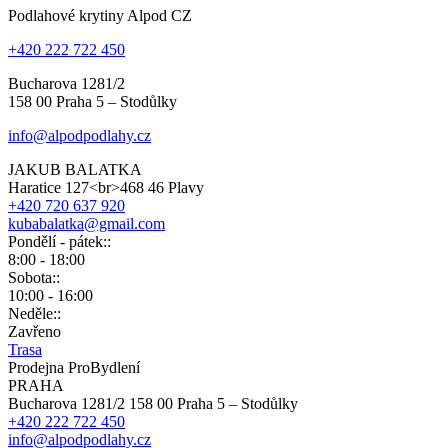
Podlahové krytiny Alpod CZ
+420 222 722 450
Bucharova 1281/2
158 00 Praha 5 – Stodůlky
info@alpodpodlahy.cz
JAKUB BALATKA
Haratice 127<br>468 46 Plavy
+420 720 637 920
kubabalatka@gmail.com
Pondělí - pátek::
8:00 - 18:00
Sobota::
10:00 - 16:00
Neděle::
Zavřeno
Trasa
Prodejna ProBydlení
PRAHA
Bucharova 1281/2 158 00 Praha 5 – Stodůlky
+420 222 722 450
info@alpodpodlahy.cz