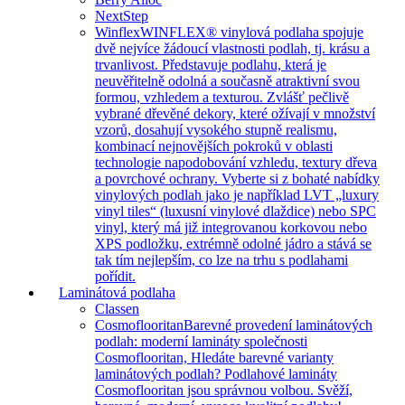
NextStep
Winflex
WINFLEX® vinylová podlaha spojuje
dvě nejvíce žádoucí vlastnosti podlah, tj. krásu a
trvanlivost. Představuje podlahu, která je
neuvěřitelně odolná a současně atraktivní svou
formou, vzhledem a texturou. Zvlášť pečlivě
vybrané dřevěné dekory, které ožívají v množství
vzorů, dosahují vysokého stupně realismu,
kombinací nejnovějších pokroků v oblasti
technologie napodobování vzhledu, textury dřeva
a povrchové ochrany. Vyberte si z bohaté nabídky
vinylových podlah jako je například LVT „luxury
vinyl tiles“ (luxusní vinylové dlaždice) nebo SPC
vinyl, který má již integrovanou korkovou nebo
XPS podložku, extrémně odolné jádro a stává se
tak tím nejlepším, co lze na trhu s podlahami
pořídit.
Laminátová podlaha
Classen
Cosmoflooritan
Barevné provedení laminátových
podlah: moderní lamináty společnosti
Cosmoflooritan, Hledáte barevné varianty
laminátových podlah? Podlahové lamináty
Cosmoflooritan jsou správnou volbou. Svěží,