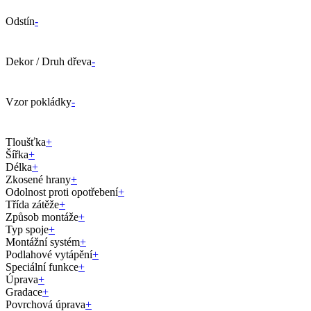
Odstín
-
Dekor / Druh dřeva
-
Vzor pokládky
-
Tloušťka
+
Šířka
+
Délka
+
Zkosené hrany
+
Odolnost proti opotřebení
+
Třída zátěže
+
Způsob montáže
+
Typ spoje
+
Montážní systém
+
Podlahové vytápění
+
Speciální funkce
+
Úprava
+
Gradace
+
Povrchová úprava
+