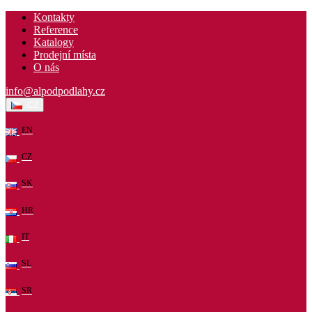
Kontakty
Reference
Katalogy
Prodejní místa
O nás
info@alpodpodlahy.cz
CZ
EN
CZ
SK
HR
IT
SL
SR