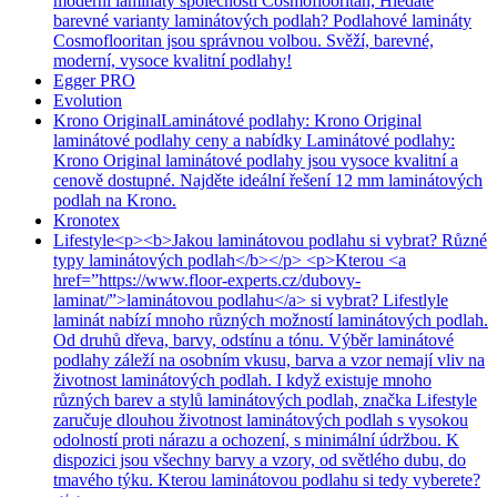
moderní lamináty společnosti Cosmoflooritan, Hledáte
barevné varianty laminátových podlah? Podlahové lamináty
Cosmoflooritan jsou správnou volbou. Svěží, barevné,
moderní, vysoce kvalitní podlahy!
Egger PRO
Evolution
Krono Original
Laminátové podlahy: Krono Original
laminátové podlahy ceny a nabídky Laminátové podlahy:
Krono Original laminátové podlahy jsou vysoce kvalitní a
cenově dostupné. Najděte ideální řešení 12 mm laminátových
podlah na Krono.
Kronotex
Lifestyle
<p><b>Jakou laminátovou podlahu si vybrat? Různé
typy laminátových podlah</b></p> <p>Kterou <a
href=”https://www.floor-experts.cz/dubovy-
laminat/”>laminátovou podlahu</a> si vybrat? Lifestlyle
laminát nabízí mnoho různých možností laminátových podlah.
Od druhů dřeva, barvy, odstínu a tónu. Výběr laminátové
podlahy záleží na osobním vkusu, barva a vzor nemají vliv na
životnost laminátových podlah. I když existuje mnoho
různých barev a stylů laminátových podlah, značka Lifestyle
zaručuje dlouhou životnost laminátových podlah s vysokou
odolností proti nárazu a ochození, s minimální údržbou. K
dispozici jsou všechny barvy a vzory, od světlého dubu, do
tmavého týku. Kterou laminátovou podlahu si tedy vyberete?