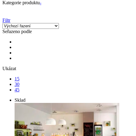
Kategorie produktu
-
Filtr
Seřazeno podle
Ukázat
15
30
45
Sklad