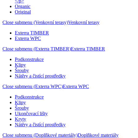
</p>
Organic
Original
Close submenu (Venkovní terasy)
Venkovní terasy
Exterra TIMBER
Exterra WPC
Close submenu (Exterra TIMBER)
Exterra TIMBER
Podkonstrukce
Klipy
Šrouby
Nátěry a čistící prostředky
Close submenu (Exterra WPC)
Exterra WPC
Podkonstrukce
Klipy
Šrouby
Ukončovací lišty
Kryty
Nátěry a čistící prostředky
Close submenu (Doplňkové materiály)
Doplňkové materiály