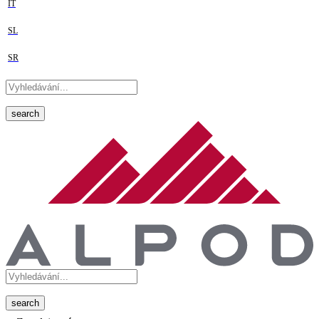
IT
SL
SR
search
search