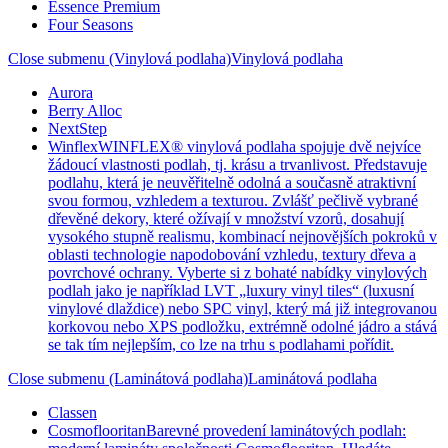
Essence Premium
Four Seasons
Close submenu (Vinylová podlaha)
Vinylová podlaha
Aurora
Berry Alloc
NextStep
Winflex
WINFLEX® vinylová podlaha spojuje dvě nejvíce
žádoucí vlastnosti podlah, tj. krásu a trvanlivost. Představuje
podlahu, která je neuvěřitelně odolná a současně atraktivní
svou formou, vzhledem a texturou. Zvlášť pečlivě vybrané
dřevěné dekory, které ožívají v množství vzorů, dosahují
vysokého stupně realismu, kombinací nejnovějších pokroků v
oblasti technologie napodobování vzhledu, textury dřeva a
povrchové ochrany. Vyberte si z bohaté nabídky vinylových
podlah jako je například LVT „luxury vinyl tiles“ (luxusní
vinylové dlaždice) nebo SPC vinyl, který má již integrovanou
korkovou nebo XPS podložku, extrémně odolné jádro a stává
se tak tím nejlepším, co lze na trhu s podlahami pořídit.
Close submenu (Laminátová podlaha)
Laminátová podlaha
Classen
Cosmoflooritan
Barevné provedení laminátových podlah: