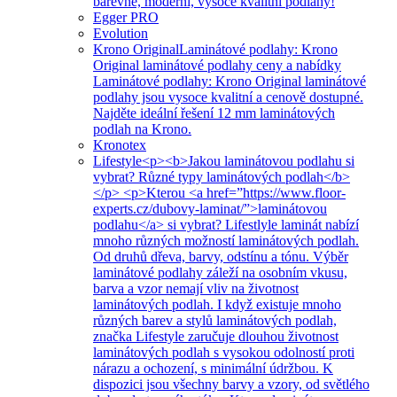
barevné, moderní, vysoce kvalitní podlahy!
Egger PRO
Evolution
Krono Original
Laminátové podlahy: Krono
Original laminátové podlahy ceny a nabídky
Laminátové podlahy: Krono Original laminátové
podlahy jsou vysoce kvalitní a cenově dostupné.
Najděte ideální řešení 12 mm laminátových
podlah na Krono.
Kronotex
Lifestyle
<p><b>Jakou laminátovou podlahu si
vybrat? Různé typy laminátových podlah</b>
</p> <p>Kterou <a href=”https://www.floor-
experts.cz/dubovy-laminat/”>laminátovou
podlahu</a> si vybrat? Lifestlyle laminát nabízí
mnoho různých možností laminátových podlah.
Od druhů dřeva, barvy, odstínu a tónu. Výběr
laminátové podlahy záleží na osobním vkusu,
barva a vzor nemají vliv na životnost
laminátových podlah. I když existuje mnoho
různých barev a stylů laminátových podlah,
značka Lifestyle zaručuje dlouhou životnost
laminátových podlah s vysokou odolností proti
nárazu a ochození, s minimální údržbou. K
dispozici jsou všechny barvy a vzory, od světlého