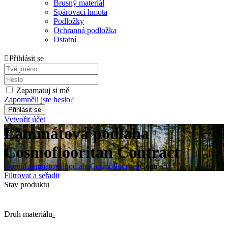
Brusný materiál
Spárovací hmota
Podložky
Ochranná podložka
Ostatní
Přihlásit se
Zapamatuj si mě
Zapomněli jste heslo?
Vytvořit účet
Laminátová podlaha
Cosmoflooritan Contract
Domů
Laminátová podlaha
Cosmoflooritan
Contract
Filtrovat a seřadit
Stav produktu
Druh materiálu
-