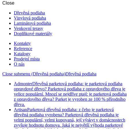
Close
Dřevěná podlaha
Vinylová podlaha
Laminátová podlaha
Venkovní terasy
Doplňkové materiály
Kontakty
Reference
Katalogy
Prodejní místa
O nás
Close submenu (Dřevěná podlaha)
Dřevěná podlaha
Admonter
Dřevěná parketová podlaha: je parketová podlaha
opravdové dřevo? Parketová podlaha z opravdového dřeva je
velice populární. Mnozí se nejdříve ptají: je parketová podlaha
z opravdového dřeva? Parket je vyroben ze 100 % přírodního
dřeva.
Artisan
Parketová dřevěná podlaha: z čeho je parketová
dřevěná podlaha vyrobena? Parketová dřevěná podlaha je
velmi populární, velmi kupovaná, její výskyt v domácnostech
zvyšuje hodnotu domova. Jaká je největší výhoda parketové