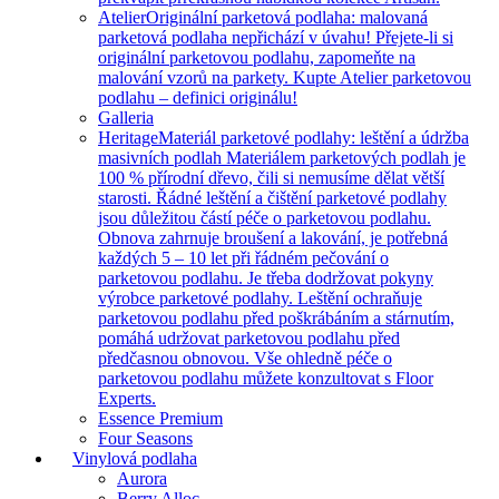
Atelier
Originální parketová podlaha: malovaná
parketová podlaha nepřichází v úvahu! Přejete-li si
originální parketovou podlahu, zapomeňte na
malování vzorů na parkety. Kupte Atelier parketovou
podlahu – definici originálu!
Galleria
Heritage
Materiál parketové podlahy: leštění a údržba
masivních podlah Materiálem parketových podlah je
100 % přírodní dřevo, čili si nemusíme dělat větší
starosti. Řádné leštění a čištění parketové podlahy
jsou důležitou částí péče o parketovou podlahu.
Obnova zahrnuje broušení a lakování, je potřebná
každých 5 – 10 let při řádném pečování o
parketovou podlahu. Je třeba dodržovat pokyny
výrobce parketové podlahy. Leštění ochraňuje
parketovou podlahu před poškrábáním a stárnutím,
pomáhá udržovat parketovou podlahu před
předčasnou obnovou. Vše ohledně péče o
parketovou podlahu můžete konzultovat s Floor
Experts.
Essence Premium
Four Seasons
Vinylová podlaha
Aurora
Berry Alloc