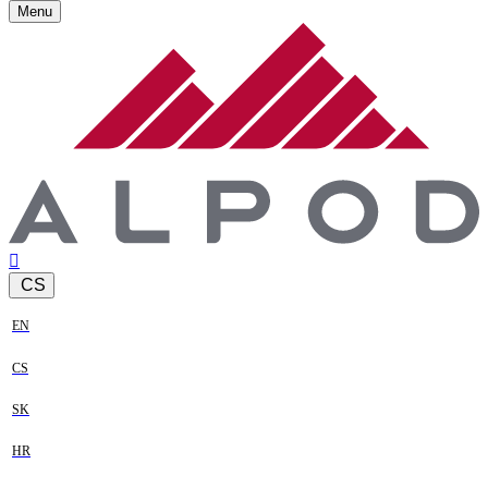
Menu
CS
EN
CS
SK
HR