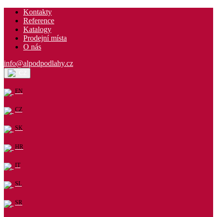
Kontakty
Reference
Katalogy
Prodejní místa
O nás
info@alpodpodlahy.cz
CZ
EN
CZ
SK
HR
IT
SL
SR