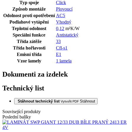
Typ spoje
Click
Způsob montáže
Plovoucí
Odolnost proti opotřebení
AC5
Podlahové vytápění
Vhodný
Teplotní odolnost
0,12
m²K/W
Speciální funkce
Antistatický
Třída zátěže
33
Třída hořlavosti
Cfl-s1
Emisní třída
E1
Vzor lamely
1 lamela
Dokumenti za izdelek
Technický list
Stáhnout technický list
Stáhnout
Vytvořit PDF
Související produkty
Poslední balíky