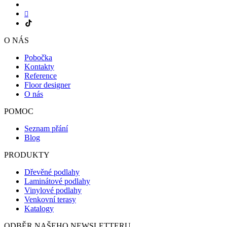
O NÁS
Pobočka
Kontakty
Reference
Floor designer
O nás
POMOC
Seznam přání
Blog
PRODUKTY
Dřevěné podlahy
Laminátové podlahy
Vinylové podlahy
Venkovní terasy
Katalogy
ODBĚR NAŠEHO NEWSLETTERU