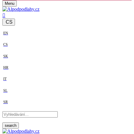
Menu
CS
EN
CS
SK
HR
IT
SL
SR
search