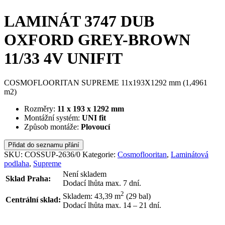
LAMINÁT 3747 DUB
OXFORD GREY-BROWN
11/33 4V UNIFIT
COSMOFLOORITAN SUPREME 11x193X1292 mm (1,4961
m2)
Rozměry:
11 x 193 x 1292 mm
Montážní systém:
UNI fit
Způsob montáže:
Plovoucí
Přidat do seznamu přání
SKU:
COSSUP-2636/0
Kategorie:
Cosmoflooritan
,
Laminátová
podlaha
,
Supreme
Není skladem
Sklad Praha:
Dodací lhůta max. 7 dní.
2
Skladem: 43,39
m
(29 bal)
Centrální sklad:
Dodací lhůta max. 14 – 21 dní.
ODESLAT DOTAZ