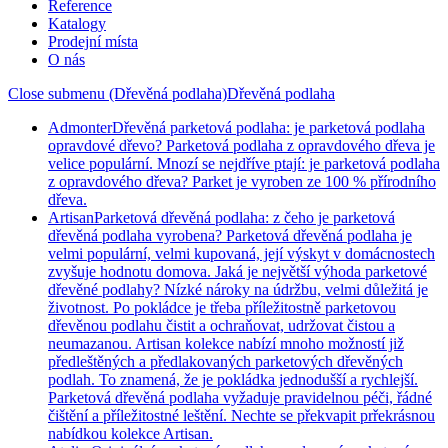
Reference
Katalogy
Prodejní místa
O nás
Close submenu (Dřevěná podlaha)
Dřevěná podlaha
Admonter
Dřevěná parketová podlaha: je parketová podlaha
opravdové dřevo? Parketová podlaha z opravdového dřeva je
velice populární. Mnozí se nejdříve ptají: je parketová podlaha
z opravdového dřeva? Parket je vyroben ze 100 % přírodního
dřeva.
Artisan
Parketová dřevěná podlaha: z čeho je parketová
dřevěná podlaha vyrobena? Parketová dřevěná podlaha je
velmi populární, velmi kupovaná, její výskyt v domácnostech
zvyšuje hodnotu domova. Jaká je největší výhoda parketové
dřevěné podlahy? Nízké nároky na údržbu, velmi důležitá je
životnost. Po pokládce je třeba příležitostně parketovou
dřevěnou podlahu čistit a ochraňovat, udržovat čistou a
neumazanou. Artisan kolekce nabízí mnoho možností již
předleštěných a předlakovaných parketových dřevěných
podlah. To znamená, že je pokládka jednodušší a rychlejší.
Parketová dřevěná podlaha vyžaduje pravidelnou péči, řádné
čištění a příležitostné leštění. Nechte se překvapit prřekrásnou
nabídkou kolekce Artisan.