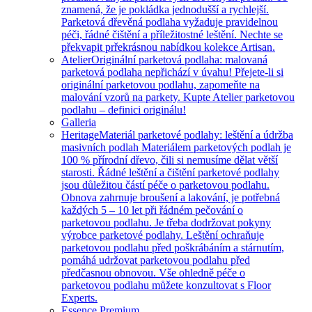
znamená, že je pokládka jednodušší a rychlejší.
Parketová dřevěná podlaha vyžaduje pravidelnou
péči, řádné čištění a příležitostné leštění. Nechte se
překvapit prřekrásnou nabídkou kolekce Artisan.
Atelier
Originální parketová podlaha: malovaná
parketová podlaha nepřichází v úvahu! Přejete-li si
originální parketovou podlahu, zapomeňte na
malování vzorů na parkety. Kupte Atelier parketovou
podlahu – definici originálu!
Galleria
Heritage
Materiál parketové podlahy: leštění a údržba
masivních podlah Materiálem parketových podlah je
100 % přírodní dřevo, čili si nemusíme dělat větší
starosti. Řádné leštění a čištění parketové podlahy
jsou důležitou částí péče o parketovou podlahu.
Obnova zahrnuje broušení a lakování, je potřebná
každých 5 – 10 let při řádném pečování o
parketovou podlahu. Je třeba dodržovat pokyny
výrobce parketové podlahy. Leštění ochraňuje
parketovou podlahu před poškrábáním a stárnutím,
pomáhá udržovat parketovou podlahu před
předčasnou obnovou. Vše ohledně péče o
parketovou podlahu můžete konzultovat s Floor
Experts.
Essence Premium