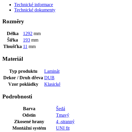
Technické informace
Technické dokumenty
Rozměry
Délka
1292
mm
Šířka
193
mm
Tloušťka
11
mm
Materiál
Typ produktu
Laminát
Dekor / Druh dřeva
DUB
Vzor pokládky
Klasické
Podrobnosti
Barva
Šedá
Odstín
Tmavý
Zkosené hrany
4 -stranný
Montážní systém
UNI fit