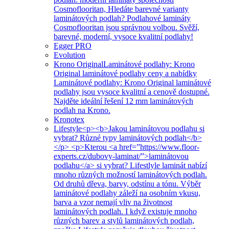
Cosmoflooritan, Hledáte barevné varianty
laminátových podlah? Podlahové lamináty
Cosmoflooritan jsou správnou volbou. Svěží,
barevné, moderní, vysoce kvalitní podlahy!
Egger PRO
Evolution
Krono Original
Laminátové podlahy: Krono
Original laminátové podlahy ceny a nabídky
Laminátové podlahy: Krono Original laminátové
podlahy jsou vysoce kvalitní a cenově dostupné.
Najděte ideální řešení 12 mm laminátových
podlah na Krono.
Kronotex
Lifestyle
<p><b>Jakou laminátovou podlahu si
vybrat? Různé typy laminátových podlah</b>
</p> <p>Kterou <a href=”https://www.floor-
experts.cz/dubovy-laminat/”>laminátovou
podlahu</a> si vybrat? Lifestlyle laminát nabízí
mnoho různých možností laminátových podlah.
Od druhů dřeva, barvy, odstínu a tónu. Výběr
laminátové podlahy záleží na osobním vkusu,
barva a vzor nemají vliv na životnost
laminátových podlah. I když existuje mnoho
různých barev a stylů laminátových podlah,