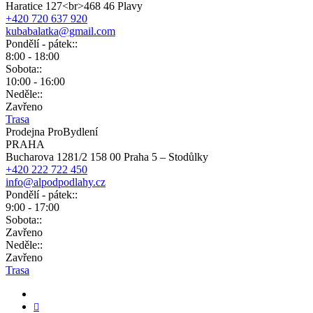
Haratice 127<br>468 46 Plavy
+420 720 637 920
kubabalatka@gmail.com
Pondělí - pátek::
8:00 - 18:00
Sobota::
10:00 - 16:00
Neděle::
Zavřeno
Trasa
Prodejna ProBydlení
PRAHA
Bucharova 1281/2 158 00 Praha 5 – Stodůlky
+420 222 722 450
info@alpodpodlahy.cz
Pondělí - pátek::
9:00 - 17:00
Sobota::
Zavřeno
Neděle::
Zavřeno
Trasa