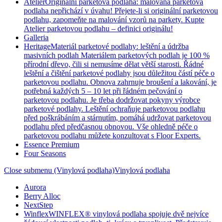
Atelier
Originální parketová podlaha: malovaná parketová
podlaha nepřichází v úvahu! Přejete-li si originální parketovou
podlahu, zapomeňte na malování vzorů na parkety. Kupte
Atelier parketovou podlahu – definici originálu!
Galleria
Heritage
Materiál parketové podlahy: leštění a údržba
masivních podlah Materiálem parketových podlah je 100 %
přírodní dřevo, čili si nemusíme dělat větší starosti. Řádné
leštění a čištění parketové podlahy jsou důležitou částí péče o
parketovou podlahu. Obnova zahrnuje broušení a lakování, je
potřebná každých 5 – 10 let při řádném pečování o
parketovou podlahu. Je třeba dodržovat pokyny výrobce
parketové podlahy. Leštění ochraňuje parketovou podlahu
před poškrábáním a stárnutím, pomáhá udržovat parketovou
podlahu před předčasnou obnovou. Vše ohledně péče o
parketovou podlahu můžete konzultovat s Floor Experts.
Essence Premium
Four Seasons
Close submenu (Vinylová podlaha)
Vinylová podlaha
Aurora
Berry Alloc
NextStep
Winflex
WINFLEX® vinylová podlaha spojuje dvě nejvíce