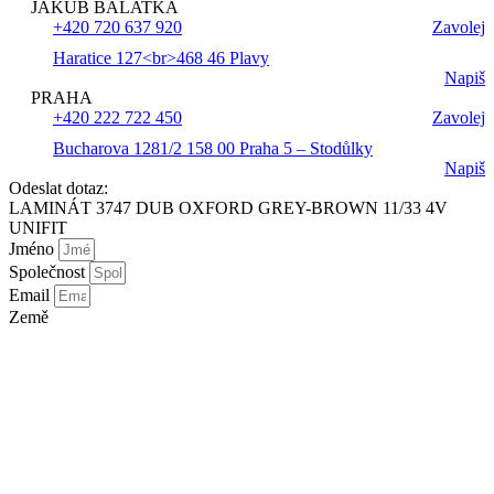
JAKUB BALATKA
+420 720 637 920
Zavolej
Haratice 127<br>468 46 Plavy
Napiš
PRAHA
+420 222 722 450
Zavolej
Bucharova 1281/2 158 00 Praha 5 – Stodůlky
Napiš
Odeslat dotaz:
LAMINÁT 3747 DUB OXFORD GREY-BROWN 11/33 4V
UNIFIT
Jméno
Společnost
Email
Země