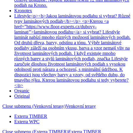
podlah na Krono.
Kronotex
Lifestyle
<p><b>Jakou laminátovou podlahu si vybrat? Různé
typy laminátových podlah</b></p> <p>Kterou <a
href=”https://www.floor-experts.cz/dubovy-
laminat/”>laminátovou podlahu</a> si vybrat? Lifestlyle
laminát nabízí mnoho různých možností laminátových podlah.
Od druhů dřeva, barvy, odstínu a tónu. Výběr laminátové
podlahy záleží na osobním vkusu, barva a vzor nemají vliv na
životnost laminátových podlah. I když existuje mnoho
různých barev a stylů laminátových podlah, značka Lifestyle
zaručuje dlouhou životnost laminátových podlah s vysokou
odolností proti nárazu a ochození, s minimální údržbou. K
dispozici jsou všechny barvy a vzory, od světlého dubu, do
tmavého týku. Kterou laminátovou podlahu si tedy vyberete?
</p>
Organic
Original
Close submenu (Venkovní terasy)
Venkovní terasy
Exterra TIMBER
Exterra WPC
Close submenu (Exterra TIMBER)
Exterra TIMBER