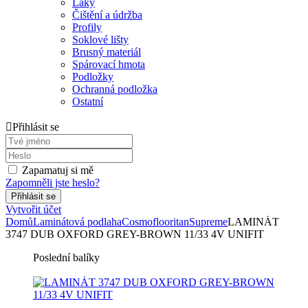
Laky
Čištění a údržba
Profily
Soklové lišty
Brusný materiál
Spárovací hmota
Podložky
Ochranná podložka
Ostatní
Přihlásit se
Zapamatuj si mě
Zapomněli jste heslo?
Vytvořit účet
Domů
Laminátová podlaha
Cosmoflooritan
Supreme
LAMINÁT
3747 DUB OXFORD GREY-BROWN 11/33 4V UNIFIT
Poslední balíky