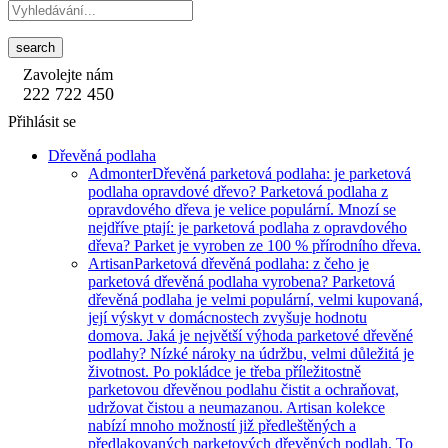
search
Zavolejte nám
222 722 450
Přihlásit se
Dřevěná podlaha
Admonter
Dřevěná parketová podlaha: je parketová
podlaha opravdové dřevo? Parketová podlaha z
opravdového dřeva je velice populární. Mnozí se
nejdříve ptají: je parketová podlaha z opravdového
dřeva? Parket je vyroben ze 100 % přírodního dřeva.
Artisan
Parketová dřevěná podlaha: z čeho je
parketová dřevěná podlaha vyrobena? Parketová
dřevěná podlaha je velmi populární, velmi kupovaná,
její výskyt v domácnostech zvyšuje hodnotu
domova. Jaká je největší výhoda parketové dřevěné
podlahy? Nízké nároky na údržbu, velmi důležitá je
životnost. Po pokládce je třeba příležitostně
parketovou dřevěnou podlahu čistit a ochraňovat,
udržovat čistou a neumazanou. Artisan kolekce
nabízí mnoho možností již předleštěných a
předlakovaných parketových dřevěných podlah. To