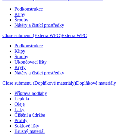
Podkonstrukce
Klipy
Šrouby
Nátěry a čistící prostředky
Close submenu (Exterra WPC)
Exterra WPC
Podkonstrukce
Klipy
Šrouby
Ukončovací lišty
Kryty
Nátěry a čistící prostředky
Close submenu (Doplňkové materiály)
Doplňkové materiály
Příprava podlahy
Lepidla
Oleje
Laky
Čištění a údržba
Profily
Soklové lišty
Brusný materiál