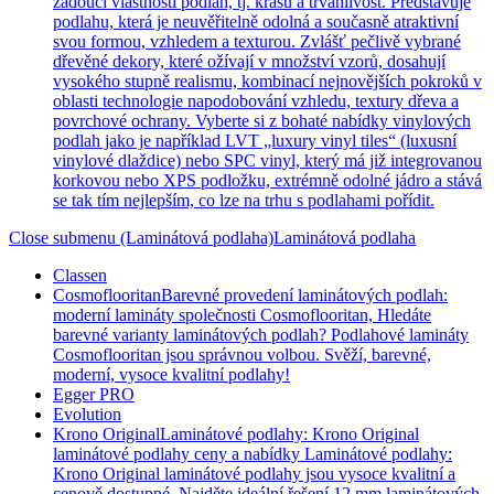
žádoucí vlastnosti podlah, tj. krásu a trvanlivost. Představuje
podlahu, která je neuvěřitelně odolná a současně atraktivní
svou formou, vzhledem a texturou. Zvlášť pečlivě vybrané
dřevěné dekory, které ožívají v množství vzorů, dosahují
vysokého stupně realismu, kombinací nejnovějších pokroků v
oblasti technologie napodobování vzhledu, textury dřeva a
povrchové ochrany. Vyberte si z bohaté nabídky vinylových
podlah jako je například LVT „luxury vinyl tiles“ (luxusní
vinylové dlaždice) nebo SPC vinyl, který má již integrovanou
korkovou nebo XPS podložku, extrémně odolné jádro a stává
se tak tím nejlepším, co lze na trhu s podlahami pořídit.
Close submenu (Laminátová podlaha)
Laminátová podlaha
Classen
Cosmoflooritan
Barevné provedení laminátových podlah:
moderní lamináty společnosti Cosmoflooritan, Hledáte
barevné varianty laminátových podlah? Podlahové lamináty
Cosmoflooritan jsou správnou volbou. Svěží, barevné,
moderní, vysoce kvalitní podlahy!
Egger PRO
Evolution
Krono Original
Laminátové podlahy: Krono Original
laminátové podlahy ceny a nabídky Laminátové podlahy:
Krono Original laminátové podlahy jsou vysoce kvalitní a
cenově dostupné. Najděte ideální řešení 12 mm laminátových