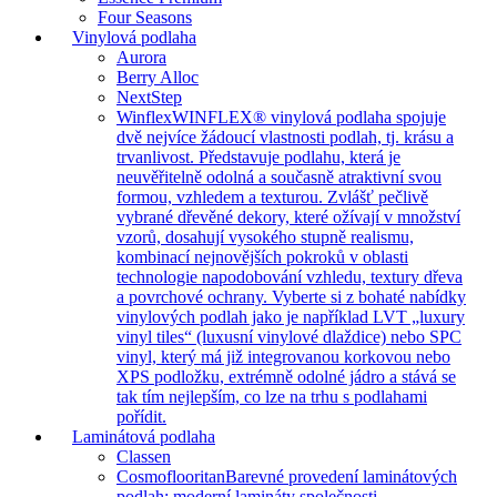
Four Seasons
Vinylová podlaha
Aurora
Berry Alloc
NextStep
Winflex
WINFLEX® vinylová podlaha spojuje
dvě nejvíce žádoucí vlastnosti podlah, tj. krásu a
trvanlivost. Představuje podlahu, která je
neuvěřitelně odolná a současně atraktivní svou
formou, vzhledem a texturou. Zvlášť pečlivě
vybrané dřevěné dekory, které ožívají v množství
vzorů, dosahují vysokého stupně realismu,
kombinací nejnovějších pokroků v oblasti
technologie napodobování vzhledu, textury dřeva
a povrchové ochrany. Vyberte si z bohaté nabídky
vinylových podlah jako je například LVT „luxury
vinyl tiles“ (luxusní vinylové dlaždice) nebo SPC
vinyl, který má již integrovanou korkovou nebo
XPS podložku, extrémně odolné jádro a stává se
tak tím nejlepším, co lze na trhu s podlahami
pořídit.
Laminátová podlaha
Classen
Cosmoflooritan
Barevné provedení laminátových
podlah: moderní lamináty společnosti