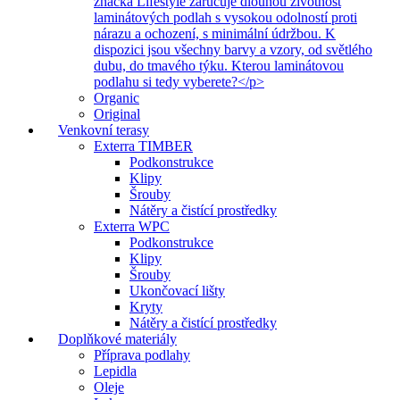
značka Lifestyle zaručuje dlouhou životnost
laminátových podlah s vysokou odolností proti
nárazu a ochození, s minimální údržbou. K
dispozici jsou všechny barvy a vzory, od světlého
dubu, do tmavého týku. Kterou laminátovou
podlahu si tedy vyberete?</p>
Organic
Original
Venkovní terasy
Exterra TIMBER
Podkonstrukce
Klipy
Šrouby
Nátěry a čistící prostředky
Exterra WPC
Podkonstrukce
Klipy
Šrouby
Ukončovací lišty
Kryty
Nátěry a čistící prostředky
Doplňkové materiály
Příprava podlahy
Lepidla
Oleje