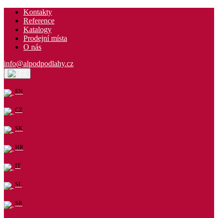
Kontakty
Reference
Katalogy
Prodejní místa
O nás
info@alpodpodlahy.cz
CZ
EN
CZ
SK
HR
IT
SL
SR