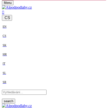
Menu
CS
EN
CS
SK
HR
IT
SL
SR
search