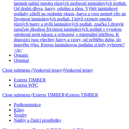
laminát nabízí mnoho různých možností laminátových podlah.
Od druhů dřeva, barvy, odstínu a tónu. Výběr laminátové
podlahy záleží na osobním vkusu, barva a vzor nemají vliv na
životnost laminátových podlah. I když existuje mnoho
různých barev a stylů laminátových podlah, značka Lifestyle
zaručuje dlouhou životnost laminátových podlah s vysokou
odolností proti nárazu a ochození, s minimální údržbou. K
dispozici jsou všechny barvy a vzory, od světlého dubu, do
tmavého týku. Kterou laminátovou podlahu si tedy vyberete?
</p>
Organic
Original
Close submenu (Venkovní terasy)
Venkovní terasy
Exterra TIMBER
Exterra WPC
Close submenu (Exterra TIMBER)
Exterra TIMBER
Podkonstrukce
Klipy
Šrouby
Nátěry a čistící prostředky