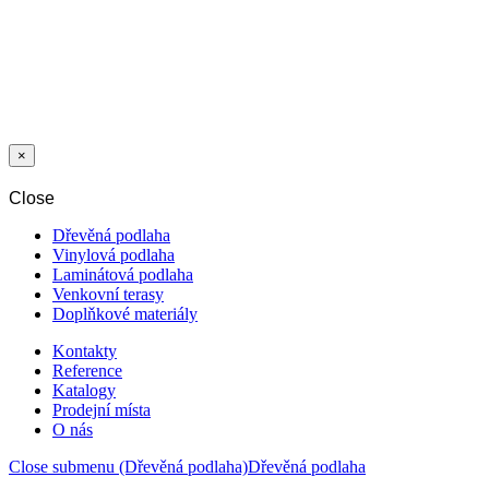
LAMINÁT
813V OŘECH
NEW WORLD
8/33 AC5 V4
5G
×
Close
Dřevěná podlaha
Vinylová podlaha
Laminátová podlaha
Venkovní terasy
Doplňkové materiály
Kontakty
Reference
Katalogy
Prodejní místa
O nás
Close submenu (Dřevěná podlaha)
Dřevěná podlaha