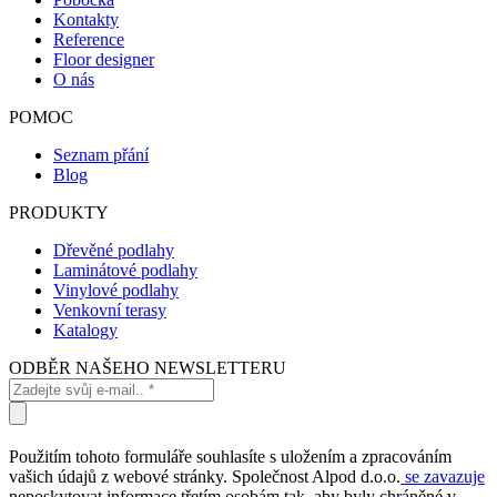
Kontakty
Reference
Floor designer
O nás
POMOC
Seznam přání
Blog
PRODUKTY
Dřevěné podlahy
Laminátové podlahy
Vinylové podlahy
Venkovní terasy
Katalogy
ODBĚR NAŠEHO NEWSLETTERU
Použitím tohoto formuláře souhlasíte s uložením a zpracováním
vašich údajů z webové stránky. Společnost Alpod d.o.o.
se zavazuje
neposkytovat informace třetím osobám tak, aby byly chráněné v