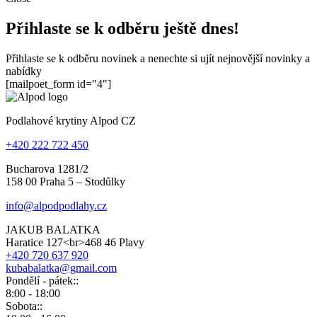
Přihlaste se k odběru ještě dnes!
Přihlaste se k odběru novinek a nenechte si ujít nejnovější novinky a
nabídky
[mailpoet_form id="4"]
Podlahové krytiny Alpod CZ
+420 222 722 450
Bucharova 1281/2
158 00 Praha 5 – Stodůlky
info@alpodpodlahy.cz
JAKUB BALATKA
Haratice 127<br>468 46 Plavy
+420 720 637 920
kubabalatka@gmail.com
Pondělí - pátek::
8:00 - 18:00
Sobota::