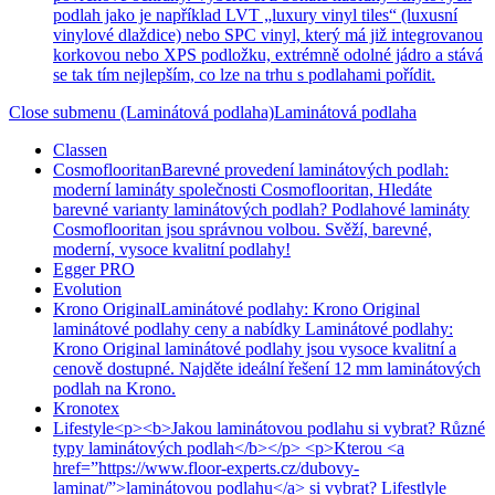
podlah jako je například LVT „luxury vinyl tiles“ (luxusní
vinylové dlaždice) nebo SPC vinyl, který má již integrovanou
korkovou nebo XPS podložku, extrémně odolné jádro a stává
se tak tím nejlepším, co lze na trhu s podlahami pořídit.
Close submenu (Laminátová podlaha)
Laminátová podlaha
Classen
Cosmoflooritan
Barevné provedení laminátových podlah:
moderní lamináty společnosti Cosmoflooritan, Hledáte
barevné varianty laminátových podlah? Podlahové lamináty
Cosmoflooritan jsou správnou volbou. Svěží, barevné,
moderní, vysoce kvalitní podlahy!
Egger PRO
Evolution
Krono Original
Laminátové podlahy: Krono Original
laminátové podlahy ceny a nabídky Laminátové podlahy:
Krono Original laminátové podlahy jsou vysoce kvalitní a
cenově dostupné. Najděte ideální řešení 12 mm laminátových
podlah na Krono.
Kronotex
Lifestyle
<p><b>Jakou laminátovou podlahu si vybrat? Různé
typy laminátových podlah</b></p> <p>Kterou <a
href=”https://www.floor-experts.cz/dubovy-
laminat/”>laminátovou podlahu</a> si vybrat? Lifestlyle