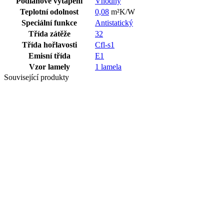
Podlahové vytápění
Vhodný
Teplotní odolnost
0,08
m²K/W
Speciální funkce
Antistatický
Třída zátěže
32
Třída hořlavosti
Cfl-s1
Emisní třída
E1
Vzor lamely
1 lamela
Související produkty
Poslední balíky
LAMINÁT
SWP
NOBLESSE
8/32 DUB
ORISTANO
8009 WG
Poslední balíky