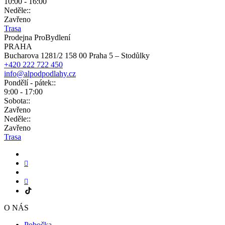
10:00 - 16:00
Neděle::
Zavřeno
Trasa
Prodejna ProBydlení
PRAHA
Bucharova 1281/2 158 00 Praha 5 – Stodůlky
+420 222 722 450
info@alpodpodlahy.cz
Pondělí - pátek::
9:00 - 17:00
Sobota::
Zavřeno
Neděle::
Zavřeno
Trasa
O NÁS
Pobočka