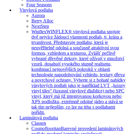
Four Seasons
Vinylová podlaha
Aurora
Berry Alloc
NextStep
Winflex
WINFLEX® vinylová podlaha spojuje
dvě nejvíce žádoucí vlastnosti podlah, tj. krásu a
trvanlivost. Představuje podlahu, která je
neuvěřitelně odolná a současně atraktivní svou
formou, vzhledem a texturou. Zvlášť pečlivě
vybrané dřevěné dekory, které ožívají v množství
vzorů, dosahují vysokého stupně realismu,
kombinací nejnovějších pokroků v oblasti
technologie napodobování vzhledu, textury dřeva
a povrchové ochrany. Vyberte si z bohaté nabídky
vinylových podlah jako je například LVT „luxury
vinyl tiles“ (luxusní vinylové dlaždice) nebo SPC
vinyl, který má již integrovanou korkovou nebo
XPS podložku, extrémně odolné jádro a stává se
tak tím nejlepším, co lze na trhu s podlahami
pořídit.
Laminátová podlaha
Classen
Cosmoflooritan
Barevné provedení laminátových
podlah: moderní lamináty společnosti