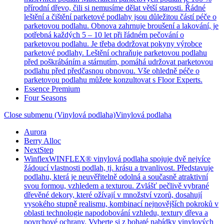
přírodní dřevo, čili si nemusíme dělat větší starosti. Řádné
leštění a čištění parketové podlahy jsou důležitou částí péče o
parketovou podlahu. Obnova zahrnuje broušení a lakování, je
potřebná každých 5 – 10 let při řádném pečování o
parketovou podlahu. Je třeba dodržovat pokyny výrobce
parketové podlahy. Leštění ochraňuje parketovou podlahu
před poškrábáním a stárnutím, pomáhá udržovat parketovou
podlahu před předčasnou obnovou. Vše ohledně péče o
parketovou podlahu můžete konzultovat s Floor Experts.
Essence Premium
Four Seasons
Close submenu (Vinylová podlaha)
Vinylová podlaha
Aurora
Berry Alloc
NextStep
Winflex
WINFLEX® vinylová podlaha spojuje dvě nejvíce
žádoucí vlastnosti podlah, tj. krásu a trvanlivost. Představuje
podlahu, která je neuvěřitelně odolná a současně atraktivní
svou formou, vzhledem a texturou. Zvlášť pečlivě vybrané
dřevěné dekory, které ožívají v množství vzorů, dosahují
vysokého stupně realismu, kombinací nejnovějších pokroků v
oblasti technologie napodobování vzhledu, textury dřeva a
povrchové ochrany. Vyberte si z bohaté nabídky vinylových