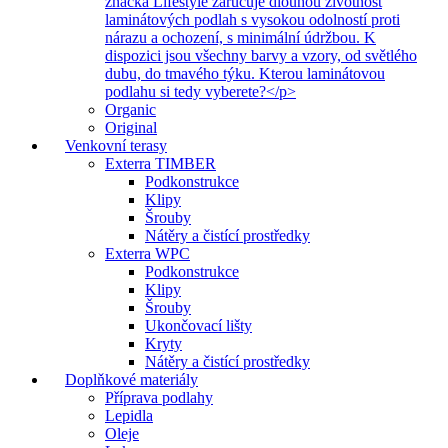
značka Lifestyle zaručuje dlouhou životnost
laminátových podlah s vysokou odolností proti
nárazu a ochození, s minimální údržbou. K
dispozici jsou všechny barvy a vzory, od světlého
dubu, do tmavého týku. Kterou laminátovou
podlahu si tedy vyberete?</p>
Organic
Original
Venkovní terasy
Exterra TIMBER
Podkonstrukce
Klipy
Šrouby
Nátěry a čistící prostředky
Exterra WPC
Podkonstrukce
Klipy
Šrouby
Ukončovací lišty
Kryty
Nátěry a čistící prostředky
Doplňkové materiály
Příprava podlahy
Lepidla
Oleje