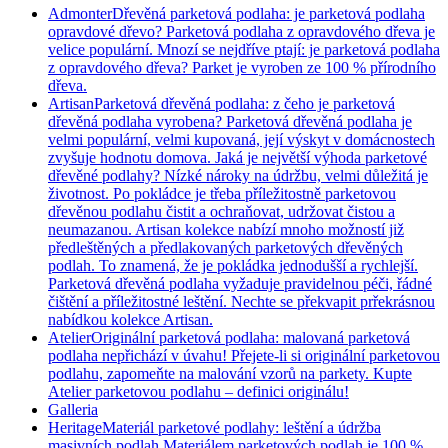
Admonter
Dřevěná parketová podlaha: je parketová podlaha
opravdové dřevo? Parketová podlaha z opravdového dřeva je
velice populární. Mnozí se nejdříve ptají: je parketová podlaha
z opravdového dřeva? Parket je vyroben ze 100 % přírodního
dřeva.
Artisan
Parketová dřevěná podlaha: z čeho je parketová
dřevěná podlaha vyrobena? Parketová dřevěná podlaha je
velmi populární, velmi kupovaná, její výskyt v domácnostech
zvyšuje hodnotu domova. Jaká je největší výhoda parketové
dřevěné podlahy? Nízké nároky na údržbu, velmi důležitá je
životnost. Po pokládce je třeba příležitostně parketovou
dřevěnou podlahu čistit a ochraňovat, udržovat čistou a
neumazanou. Artisan kolekce nabízí mnoho možností již
předleštěných a předlakovaných parketových dřevěných
podlah. To znamená, že je pokládka jednodušší a rychlejší.
Parketová dřevěná podlaha vyžaduje pravidelnou péči, řádné
čištění a příležitostné leštění. Nechte se překvapit prřekrásnou
nabídkou kolekce Artisan.
Atelier
Originální parketová podlaha: malovaná parketová
podlaha nepřichází v úvahu! Přejete-li si originální parketovou
podlahu, zapomeňte na malování vzorů na parkety. Kupte
Atelier parketovou podlahu – definici originálu!
Galleria
Heritage
Materiál parketové podlahy: leštění a údržba
masivních podlah Materiálem parketových podlah je 100 %