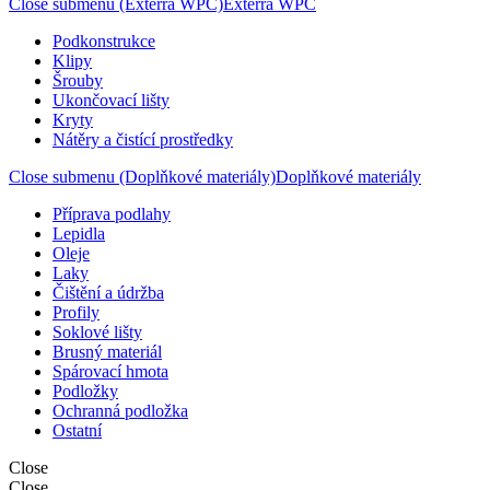
Close submenu (Exterra WPC)
Exterra WPC
Podkonstrukce
Klipy
Šrouby
Ukončovací lišty
Kryty
Nátěry a čistící prostředky
Close submenu (Doplňkové materiály)
Doplňkové materiály
Příprava podlahy
Lepidla
Oleje
Laky
Čištění a údržba
Profily
Soklové lišty
Brusný materiál
Spárovací hmota
Podložky
Ochranná podložka
Ostatní
Close
Close