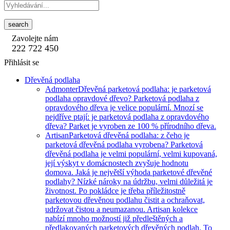
search
Zavolejte nám
222 722 450
Přihlásit se
Dřevěná podlaha
Admonter
Dřevěná parketová podlaha: je parketová
podlaha opravdové dřevo? Parketová podlaha z
opravdového dřeva je velice populární. Mnozí se
nejdříve ptají: je parketová podlaha z opravdového
dřeva? Parket je vyroben ze 100 % přírodního dřeva.
Artisan
Parketová dřevěná podlaha: z čeho je
parketová dřevěná podlaha vyrobena? Parketová
dřevěná podlaha je velmi populární, velmi kupovaná,
její výskyt v domácnostech zvyšuje hodnotu
domova. Jaká je největší výhoda parketové dřevěné
podlahy? Nízké nároky na údržbu, velmi důležitá je
životnost. Po pokládce je třeba příležitostně
parketovou dřevěnou podlahu čistit a ochraňovat,
udržovat čistou a neumazanou. Artisan kolekce
nabízí mnoho možností již předleštěných a
předlakovaných parketových dřevěných podlah. To