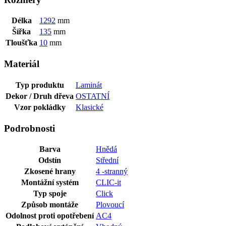
Délka
1292
mm
Šířka
135
mm
Tloušťka
10
mm
Materiál
Typ produktu
Laminát
Dekor / Druh dřeva
OSTATNÍ
Vzor pokládky
Klasické
Podrobnosti
Barva
Hnědá
Odstín
Střední
Zkosené hrany
4 -stranný
Montážní systém
CLIC-it
Typ spoje
Click
Způsob montáže
Plovoucí
Odolnost proti opotřebení
AC4