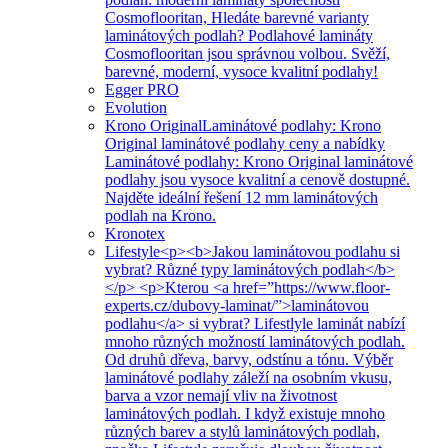
Cosmoflooritan, Hledáte barevné varianty
laminátových podlah? Podlahové lamináty
Cosmoflooritan jsou správnou volbou. Svěží,
barevné, moderní, vysoce kvalitní podlahy!
Egger PRO
Evolution
Krono Original
Laminátové podlahy: Krono
Original laminátové podlahy ceny a nabídky
Laminátové podlahy: Krono Original laminátové
podlahy jsou vysoce kvalitní a cenově dostupné.
Najděte ideální řešení 12 mm laminátových
podlah na Krono.
Kronotex
Lifestyle
<p><b>Jakou laminátovou podlahu si
vybrat? Různé typy laminátových podlah</b>
</p> <p>Kterou <a href=”https://www.floor-
experts.cz/dubovy-laminat/”>laminátovou
podlahu</a> si vybrat? Lifestlyle laminát nabízí
mnoho různých možností laminátových podlah.
Od druhů dřeva, barvy, odstínu a tónu. Výběr
laminátové podlahy záleží na osobním vkusu,
barva a vzor nemají vliv na životnost
laminátových podlah. I když existuje mnoho
různých barev a stylů laminátových podlah,