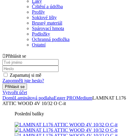
Laky
Čištění a údržba
Profily
Soklové lišty
Brusný materiál
Spárovací hmota
Podložky
Ochranná podložka
Ostatní
Přihlásit se
Zapamatuj si mě
Zapomněli jste heslo?
Vytvořit účet
Domů
Laminátová podlaha
Egger PRO
Medium
LAMINAT L176
ATTIC WOOD 4V 10/32 O C-it
Poslední balíky