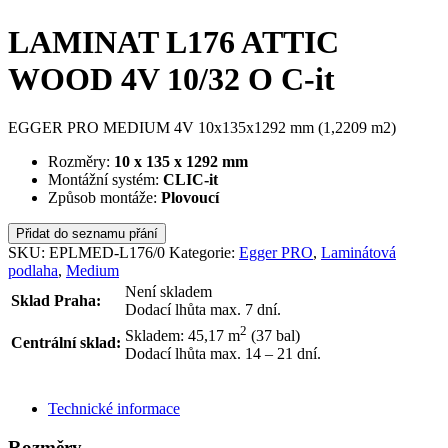
LAMINAT L176 ATTIC
WOOD 4V 10/32 O C-it
EGGER PRO MEDIUM 4V 10x135x1292 mm (1,2209 m2)
Rozměry:
10 x 135 x 1292 mm
Montážní systém:
CLIC-it
Způsob montáže:
Plovoucí
Přidat do seznamu přání
SKU:
EPLMED-L176/0
Kategorie:
Egger PRO
,
Laminátová
podlaha
,
Medium
Není skladem
Sklad Praha:
Dodací lhůta max. 7 dní.
2
Skladem: 45,17
m
(37 bal)
Centrální sklad:
Dodací lhůta max. 14 – 21 dní.
ODESLAT DOTAZ
Technické informace
Rozměry