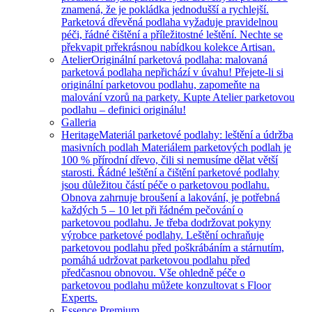
znamená, že je pokládka jednodušší a rychlejší.
Parketová dřevěná podlaha vyžaduje pravidelnou
péči, řádné čištění a příležitostné leštění. Nechte se
překvapit prřekrásnou nabídkou kolekce Artisan.
Atelier
Originální parketová podlaha: malovaná
parketová podlaha nepřichází v úvahu! Přejete-li si
originální parketovou podlahu, zapomeňte na
malování vzorů na parkety. Kupte Atelier parketovou
podlahu – definici originálu!
Galleria
Heritage
Materiál parketové podlahy: leštění a údržba
masivních podlah Materiálem parketových podlah je
100 % přírodní dřevo, čili si nemusíme dělat větší
starosti. Řádné leštění a čištění parketové podlahy
jsou důležitou částí péče o parketovou podlahu.
Obnova zahrnuje broušení a lakování, je potřebná
každých 5 – 10 let při řádném pečování o
parketovou podlahu. Je třeba dodržovat pokyny
výrobce parketové podlahy. Leštění ochraňuje
parketovou podlahu před poškrábáním a stárnutím,
pomáhá udržovat parketovou podlahu před
předčasnou obnovou. Vše ohledně péče o
parketovou podlahu můžete konzultovat s Floor
Experts.
Essence Premium