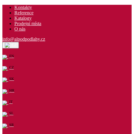
Kontakty
Reference
Katalogy
Prodejní místa
O nás
info@alpodpodlahy.cz
CZ
EN
CZ
SK
HR
IT
SL
SR