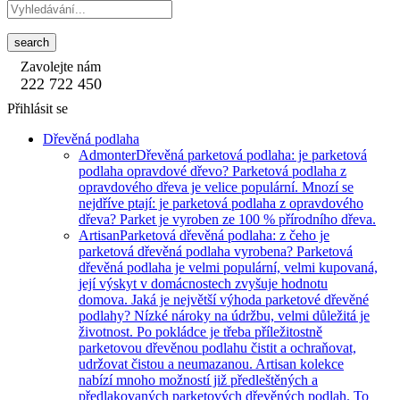
search
Zavolejte nám
222 722 450
Přihlásit se
Dřevěná podlaha
Admonter
Dřevěná parketová podlaha: je parketová
podlaha opravdové dřevo? Parketová podlaha z
opravdového dřeva je velice populární. Mnozí se
nejdříve ptají: je parketová podlaha z opravdového
dřeva? Parket je vyroben ze 100 % přírodního dřeva.
Artisan
Parketová dřevěná podlaha: z čeho je
parketová dřevěná podlaha vyrobena? Parketová
dřevěná podlaha je velmi populární, velmi kupovaná,
její výskyt v domácnostech zvyšuje hodnotu
domova. Jaká je největší výhoda parketové dřevěné
podlahy? Nízké nároky na údržbu, velmi důležitá je
životnost. Po pokládce je třeba příležitostně
parketovou dřevěnou podlahu čistit a ochraňovat,
udržovat čistou a neumazanou. Artisan kolekce
nabízí mnoho možností již předleštěných a
předlakovaných parketových dřevěných podlah. To