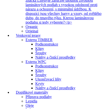
značka Lifestyle zaručuje dlouhou životnost
laminátových podlah s vysokou odolností proti
nárazu a ochození, s minimální údržbou. K
dispozici jsou všechny barvy a vzory, od světlého
dubu, do tmavého týku. Kterou laminátovou
podlahu si tedy vyberete?</p>
Organic
Original
Venkovní terasy
Exterra TIMBER
Podkonstrukce
Klipy
Šrouby
Nátěry a čistící prostředky
Exterra WPC
Podkonstrukce
Klipy
Šrouby
Ukončovací lišty
Kryty
Nátěry a čistící prostředky
Doplňkové materiály
Příprava podlahy
Lepidla
Oleje