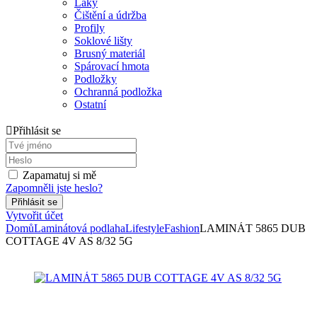
Laky
Čištění a údržba
Profily
Soklové lišty
Brusný materiál
Spárovací hmota
Podložky
Ochranná podložka
Ostatní
Přihlásit se
Zapamatuj si mě
Zapomněli jste heslo?
Vytvořit účet
Domů
Laminátová podlaha
Lifestyle
Fashion
LAMINÁT 5865 DUB
COTTAGE 4V AS 8/32 5G