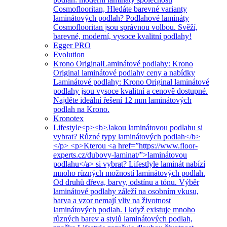
Cosmoflooritan, Hledáte barevné varianty
laminátových podlah? Podlahové lamináty
Cosmoflooritan jsou správnou volbou. Svěží,
barevné, moderní, vysoce kvalitní podlahy!
Egger PRO
Evolution
Krono Original
Laminátové podlahy: Krono
Original laminátové podlahy ceny a nabídky
Laminátové podlahy: Krono Original laminátové
podlahy jsou vysoce kvalitní a cenově dostupné.
Najděte ideální řešení 12 mm laminátových
podlah na Krono.
Kronotex
Lifestyle
<p><b>Jakou laminátovou podlahu si
vybrat? Různé typy laminátových podlah</b>
</p> <p>Kterou <a href=”https://www.floor-
experts.cz/dubovy-laminat/”>laminátovou
podlahu</a> si vybrat? Lifestlyle laminát nabízí
mnoho různých možností laminátových podlah.
Od druhů dřeva, barvy, odstínu a tónu. Výběr
laminátové podlahy záleží na osobním vkusu,
barva a vzor nemají vliv na životnost
laminátových podlah. I když existuje mnoho
různých barev a stylů laminátových podlah,