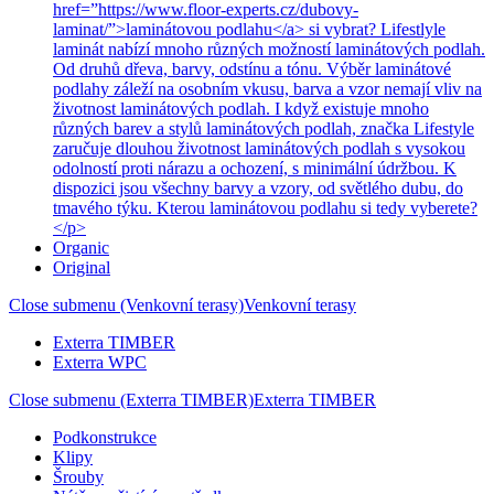
href=”https://www.floor-experts.cz/dubovy-
laminat/”>laminátovou podlahu</a> si vybrat? Lifestlyle
laminát nabízí mnoho různých možností laminátových podlah.
Od druhů dřeva, barvy, odstínu a tónu. Výběr laminátové
podlahy záleží na osobním vkusu, barva a vzor nemají vliv na
životnost laminátových podlah. I když existuje mnoho
různých barev a stylů laminátových podlah, značka Lifestyle
zaručuje dlouhou životnost laminátových podlah s vysokou
odolností proti nárazu a ochození, s minimální údržbou. K
dispozici jsou všechny barvy a vzory, od světlého dubu, do
tmavého týku. Kterou laminátovou podlahu si tedy vyberete?
</p>
Organic
Original
Close submenu (Venkovní terasy)
Venkovní terasy
Exterra TIMBER
Exterra WPC
Close submenu (Exterra TIMBER)
Exterra TIMBER
Podkonstrukce
Klipy
Šrouby