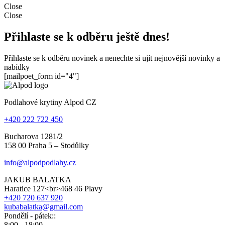
Close
Close
Přihlaste se k odběru ještě dnes!
Přihlaste se k odběru novinek a nenechte si ujít nejnovější novinky a
nabídky
[mailpoet_form id="4"]
Podlahové krytiny Alpod CZ
+420 222 722 450
Bucharova 1281/2
158 00 Praha 5 – Stodůlky
info@alpodpodlahy.cz
JAKUB BALATKA
Haratice 127<br>468 46 Plavy
+420 720 637 920
kubabalatka@gmail.com
Pondělí - pátek::
8:00 - 18:00