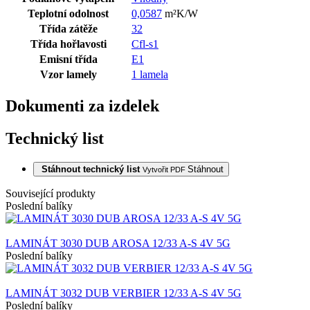
Teplotní odolnost
0,0587
m²K/W
Třída zátěže
32
Třída hořlavosti
Cfl-s1
Emisní třída
E1
Vzor lamely
1 lamela
Dokumenti za izdelek
Technický list
Stáhnout technický list
Stáhnout
Vytvořit PDF
Související produkty
Poslední balíky
LAMINÁT 3030 DUB AROSA 12/33 A-S 4V 5G
Poslední balíky
LAMINÁT 3032 DUB VERBIER 12/33 A-S 4V 5G
Poslední balíky