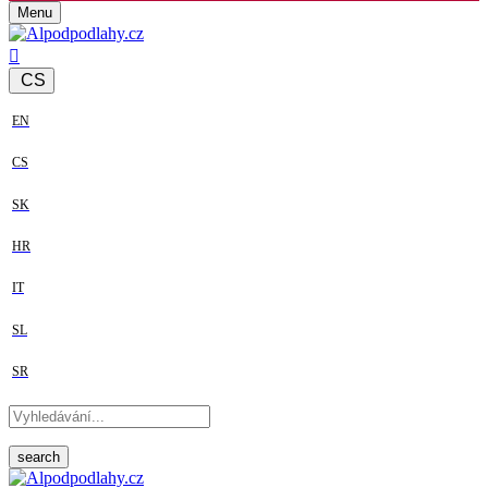
Menu
CS
EN
CS
SK
HR
IT
SL
SR
search