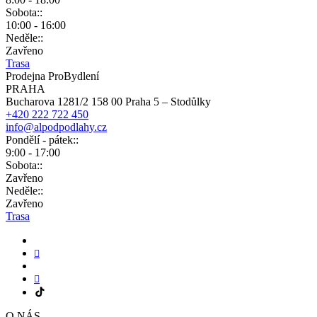
Sobota::
10:00 - 16:00
Neděle::
Zavřeno
Trasa
Prodejna ProBydlení
PRAHA
Bucharova 1281/2 158 00 Praha 5 – Stodůlky
+420 222 722 450
info@alpodpodlahy.cz
Pondělí - pátek::
9:00 - 17:00
Sobota::
Zavřeno
Neděle::
Zavřeno
Trasa
O NÁS