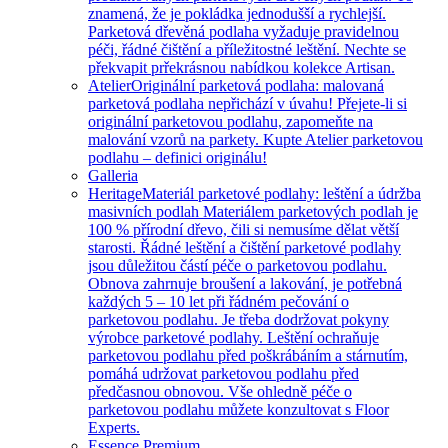
znamená, že je pokládka jednodušší a rychlejší.
Parketová dřevěná podlaha vyžaduje pravidelnou
péči, řádné čištění a příležitostné leštění. Nechte se
překvapit prřekrásnou nabídkou kolekce Artisan.
Atelier
Originální parketová podlaha: malovaná
parketová podlaha nepřichází v úvahu! Přejete-li si
originální parketovou podlahu, zapomeňte na
malování vzorů na parkety. Kupte Atelier parketovou
podlahu – definici originálu!
Galleria
Heritage
Materiál parketové podlahy: leštění a údržba
masivních podlah Materiálem parketových podlah je
100 % přírodní dřevo, čili si nemusíme dělat větší
starosti. Řádné leštění a čištění parketové podlahy
jsou důležitou částí péče o parketovou podlahu.
Obnova zahrnuje broušení a lakování, je potřebná
každých 5 – 10 let při řádném pečování o
parketovou podlahu. Je třeba dodržovat pokyny
výrobce parketové podlahy. Leštění ochraňuje
parketovou podlahu před poškrábáním a stárnutím,
pomáhá udržovat parketovou podlahu před
předčasnou obnovou. Vše ohledně péče o
parketovou podlahu můžete konzultovat s Floor
Experts.
Essence Premium