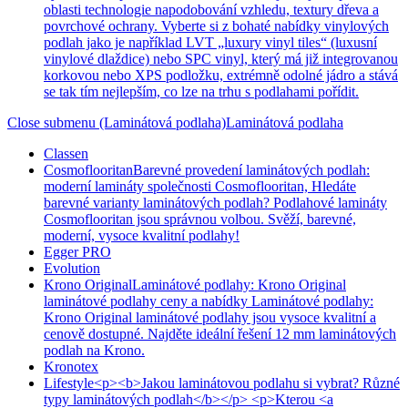
oblasti technologie napodobování vzhledu, textury dřeva a
povrchové ochrany. Vyberte si z bohaté nabídky vinylových
podlah jako je například LVT „luxury vinyl tiles“ (luxusní
vinylové dlaždice) nebo SPC vinyl, který má již integrovanou
korkovou nebo XPS podložku, extrémně odolné jádro a stává
se tak tím nejlepším, co lze na trhu s podlahami pořídit.
Close submenu (Laminátová podlaha)
Laminátová podlaha
Classen
Cosmoflooritan
Barevné provedení laminátových podlah:
moderní lamináty společnosti Cosmoflooritan, Hledáte
barevné varianty laminátových podlah? Podlahové lamináty
Cosmoflooritan jsou správnou volbou. Svěží, barevné,
moderní, vysoce kvalitní podlahy!
Egger PRO
Evolution
Krono Original
Laminátové podlahy: Krono Original
laminátové podlahy ceny a nabídky Laminátové podlahy:
Krono Original laminátové podlahy jsou vysoce kvalitní a
cenově dostupné. Najděte ideální řešení 12 mm laminátových
podlah na Krono.
Kronotex
Lifestyle
<p><b>Jakou laminátovou podlahu si vybrat? Různé
typy laminátových podlah</b></p> <p>Kterou <a