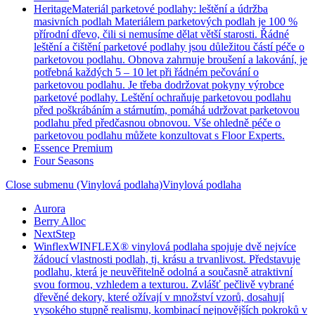
Heritage
Materiál parketové podlahy: leštění a údržba
masivních podlah Materiálem parketových podlah je 100 %
přírodní dřevo, čili si nemusíme dělat větší starosti. Řádné
leštění a čištění parketové podlahy jsou důležitou částí péče o
parketovou podlahu. Obnova zahrnuje broušení a lakování, je
potřebná každých 5 – 10 let při řádném pečování o
parketovou podlahu. Je třeba dodržovat pokyny výrobce
parketové podlahy. Leštění ochraňuje parketovou podlahu
před poškrábáním a stárnutím, pomáhá udržovat parketovou
podlahu před předčasnou obnovou. Vše ohledně péče o
parketovou podlahu můžete konzultovat s Floor Experts.
Essence Premium
Four Seasons
Close submenu (Vinylová podlaha)
Vinylová podlaha
Aurora
Berry Alloc
NextStep
Winflex
WINFLEX® vinylová podlaha spojuje dvě nejvíce
žádoucí vlastnosti podlah, tj. krásu a trvanlivost. Představuje
podlahu, která je neuvěřitelně odolná a současně atraktivní
svou formou, vzhledem a texturou. Zvlášť pečlivě vybrané
dřevěné dekory, které ožívají v množství vzorů, dosahují
vysokého stupně realismu, kombinací nejnovějších pokroků v