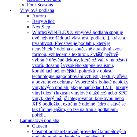
Four Seasons
Vinylová podlaha
Aurora
Berry Alloc
NextStep
Winflex
WINFLEX® vinylová podlaha spojuje
dvě nejvíce žádoucí vlastnosti podlah, tj. krásu a
trvanlivost. Představuje podlahu, která je
neuvěřitelně odolná a současně atraktivní svou
formou, vzhledem a texturou. Zvlášť pečlivě
vybrané dřevěné dekory, které ožívají v množství
vzorů, dosahují vysokého stupně realismu,
kombinací nejnovějších pokroků v oblasti
technologie napodobování vzhledu, textury dřeva
a povrchové ochrany. Vyberte si z bohaté nabídky
vinylových podlah jako je například LVT „luxury
vinyl tiles“ (luxusní vinylové dlaždice) nebo SPC
vinyl, který má již integrovanou korkovou nebo
XPS podložku, extrémně odolné jádro a stává se
tak tím nejlepším, co lze na trhu s podlahami
pořídit.
Laminátová podlaha
Classen
Cosmoflooritan
Barevné provedení laminátových
podlah: moderní lamináty společnosti