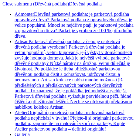
Close submenu (Dřevěná podlaha)
Dřevěná podlaha
Admonter
Dřevěná parketová podlaha: je parketová podlaha
opravdové dřevo? Parketová podlaha z opravdového dřeva je
velice populární. Mnozí se nejdříve ptají: je parketová podlaha
z opravdového dřeva? Parket je vyroben ze 100 % přírodního
dřeva.
Artisan
Parketová dřevěná podlaha: z čeho je parketová
dřevěná podlaha vyrobena? Parketová dřevěná podlaha je
velmi populární, velmi kupovaná, její výskyt v domácnostech
zvyšuje hodnotu domova. Jaká je největší výhoda parketové
dřevěné podlahy? Nízké nároky na údržbu, velmi důležitá je
životnost. Po pokládce je třeba příležitostně parketovou
dřevěnou podlahu čistit a ochraňovat, udržovat čistou a
neumazanou. Artisan kolekce nabízí mnoho možností již
předleštěných a předlakovaných parketových dřevěných
podlah. To znamená, že je pokládka jednodušší a rychlejší.
Parketová dřevěná podlaha vyžaduje pravidelnou péči, řádné
čištění a příležitostné leštění. Nechte se překvapit prřekrásnou
nabídkou kolekce Artisan.
Atelier
Originální parketová podlaha: malovaná parketová
podlaha nepřichází v úvahu! Přejete-li si originální parketovou
podlahu, zapomeňte na malování vzorů na parkety. Kupte
Atelier parketovou podlahu – definici originálu!
Galleria