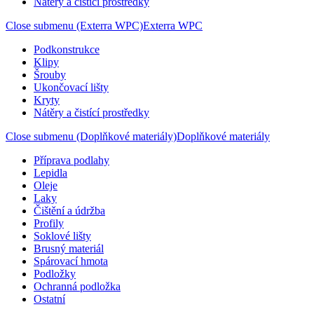
Nátěry a čistící prostředky
Close submenu (Exterra WPC)
Exterra WPC
Podkonstrukce
Klipy
Šrouby
Ukončovací lišty
Kryty
Nátěry a čistící prostředky
Close submenu (Doplňkové materiály)
Doplňkové materiály
Příprava podlahy
Lepidla
Oleje
Laky
Čištění a údržba
Profily
Soklové lišty
Brusný materiál
Spárovací hmota
Podložky
Ochranná podložka
Ostatní