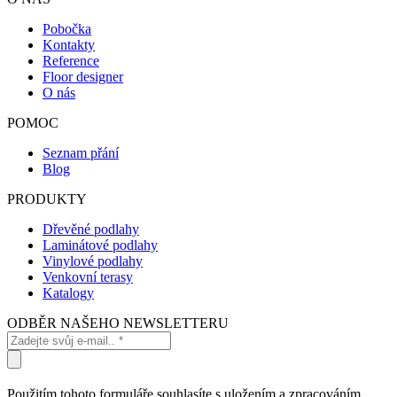
Pobočka
Kontakty
Reference
Floor designer
O nás
POMOC
Seznam přání
Blog
PRODUKTY
Dřevěné podlahy
Laminátové podlahy
Vinylové podlahy
Venkovní terasy
Katalogy
ODBĚR NAŠEHO NEWSLETTERU
Použitím tohoto formuláře souhlasíte s uložením a zpracováním