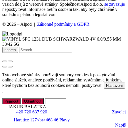
vašich údajů z webové stránky. Společnost Alpod d.o.o.
se zavazuje
neposkytovat informace třetím osobám tak, aby byly chráněné v
souladu s platnou legislativou.
© 2026 – Alpod |
Zákonné podmínky a GDPR
search
Tyto webové stránky používají soubory cookies k poskytování
online služeb, analýze používání, reklamním systémům a funkcím,
které bychom bez souborů cookies nemohli poskytovat.
Nastavení
.
Přijmout
Odmítnout
Nastavení
JAKUB BALATKA
+420 720 637 920
Zavolej
Haratice 127<br>468 46 Plavy
Napiš