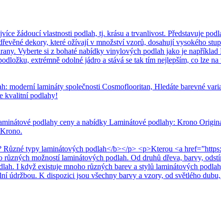
 žádoucí vlastnosti podlah, tj. krásu a trvanlivost. Představuje podla
dřevěné dekory, které ožívají v množství vzorů, dosahují vysokého stup
any. Vyberte si z bohaté nabídky vinylových podlah jako je například 
dložku, extrémně odolné jádro a stává se tak tím nejlepším, co lze na t
h: moderní lamináty společnosti Cosmoflooritan, Hledáte barevné var
e kvalitní podlahy!
aminátové podlahy ceny a nabídky Laminátové podlahy: Krono Original
 Krono.
 Různé typy laminátových podlah</b></p> <p>Kterou <a href=”https:
ho různých možností laminátových podlah. Od druhů dřeva, barvy, odst
odlah. I když existuje mnoho různých barev a stylů laminátových podlah
ální údržbou. K dispozici jsou všechny barvy a vzory, od světlého dubu