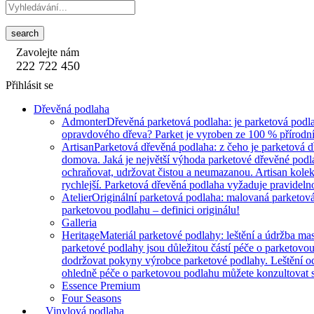
search
Zavolejte nám
222 722 450
Přihlásit se
Dřevěná podlaha
Admonter
Dřevěná parketová podlaha: je parketová podla
opravdového dřeva? Parket je vyroben ze 100 % přírodní
Artisan
Parketová dřevěná podlaha: z čeho je parketová 
domova. Jaká je největší výhoda parketové dřevěné podlah
ochraňovat, udržovat čistou a neumazanou. Artisan kole
rychlejší. Parketová dřevěná podlaha vyžaduje pravidelnou
Atelier
Originální parketová podlaha: malovaná parketová 
parketovou podlahu – definici originálu!
Galleria
Heritage
Materiál parketové podlahy: leštění a údržba mas
parketové podlahy jsou důležitou částí péče o parketovo
dodržovat pokyny výrobce parketové podlahy. Leštění o
ohledně péče o parketovou podlahu můžete konzultovat s
Essence Premium
Four Seasons
Vinylová podlaha