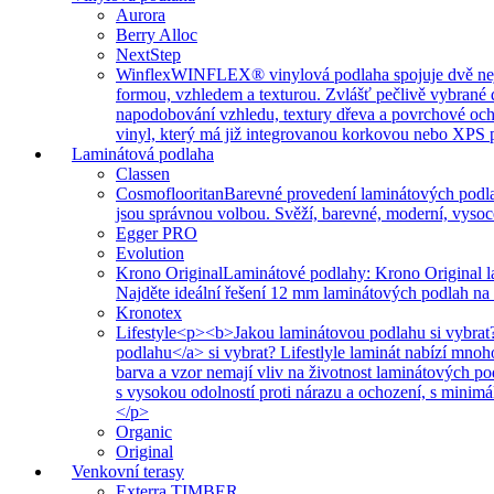
Aurora
Berry Alloc
NextStep
Winflex
WINFLEX® vinylová podlaha spojuje dvě nejvíce
formou, vzhledem a texturou. Zvlášť pečlivě vybrané 
napodobování vzhledu, textury dřeva a povrchové ochr
vinyl, který má již integrovanou korkovou nebo XPS po
Laminátová podlaha
Classen
Cosmoflooritan
Barevné provedení laminátových podla
jsou správnou volbou. Svěží, barevné, moderní, vysoc
Egger PRO
Evolution
Krono Original
Laminátové podlahy: Krono Original l
Najděte ideální řešení 12 mm laminátových podlah na
Kronotex
Lifestyle
<p><b>Jakou laminátovou podlahu si vybrat?
podlahu</a> si vybrat? Lifestlyle laminát nabízí mno
barva a vzor nemají vliv na životnost laminátových p
s vysokou odolností proti nárazu a ochození, s minim
</p>
Organic
Original
Venkovní terasy
Exterra TIMBER