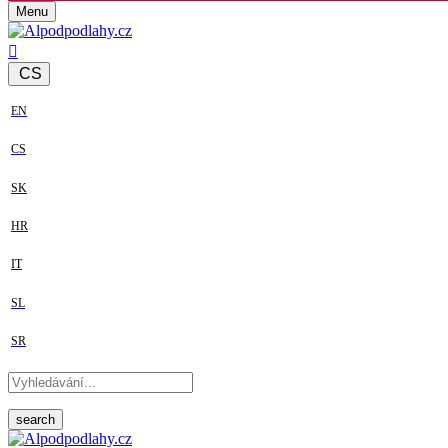
Menu
CS
EN
CS
SK
HR
IT
SL
SR
search