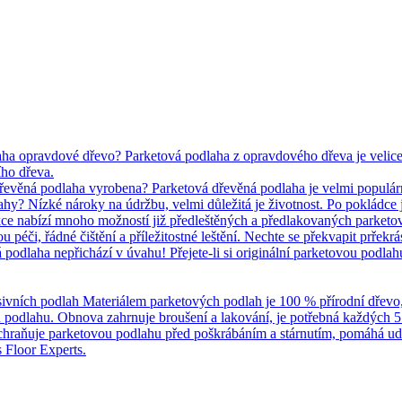
ha opravdové dřevo? Parketová podlaha z opravdového dřeva je velice p
ho dřeva.
dřevěná podlaha vyrobena? Parketová dřevěná podlaha je velmi populár
y? Nízké nároky na údržbu, velmi důležitá je životnost. Po pokládce je
kce nabízí mnoho možností již předleštěných a předlakovaných parketo
 péči, řádné čištění a příležitostné leštění. Nechte se překvapit prřek
podlaha nepřichází v úvahu! Přejete-li si originální parketovou podla
ivních podlah Materiálem parketových podlah je 100 % přírodní dřevo, čil
u podlahu. Obnova zahrnuje broušení a lakování, je potřebná každých 5 
chraňuje parketovou podlahu před poškrábáním a stárnutím, pomáhá u
 Floor Experts.