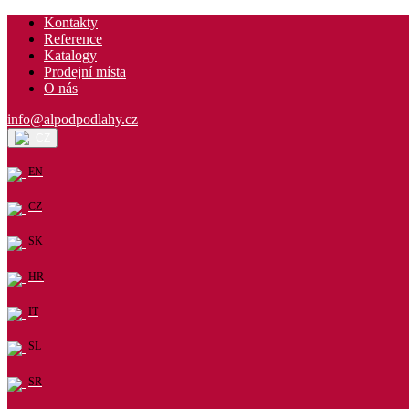
Kontakty
Reference
Katalogy
Prodejní místa
O nás
info@alpodpodlahy.cz
CZ
EN
CZ
SK
HR
IT
SL
SR