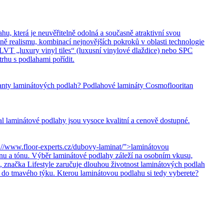
hu, která je neuvěřitelně odolná a současně atraktivní svou
ně realismu, kombinací nejnovějších pokroků v oblasti technologie
LVT „luxury vinyl tiles“ (luxusní vinylové dlaždice) nebo SPC
rhu s podlahami pořídit.
ianty laminátových podlah? Podlahové lamináty Cosmoflooritan
 laminátové podlahy jsou vysoce kvalitní a cenově dostupné.
//www.floor-experts.cz/dubovy-laminat/”>laminátovou
ínu a tónu. Výběr laminátové podlahy záleží na osobním vkusu,
, značka Lifestyle zaručuje dlouhou životnost laminátových podlah
, do tmavého týku. Kterou laminátovou podlahu si tedy vyberete?