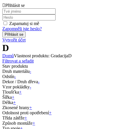
Přihlásit se
Zapamatuj si mě
Zapomněli jste heslo?
Vytvořit účet
D
Domů
Vlastnost produktu: Gradacija
D
Filtrovat a seřadit
Stav produktu
Druh materiálu
-
Odstín
-
Dekor / Druh dřeva
-
Vzor pokládky
-
Tloušťka
+
Šířka
+
Délka
+
Zkosené hrany
+
Odolnost proti opotřebení
+
Třída zátěže
+
Způsob montáže
+
Typ spoje
+