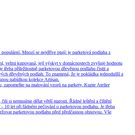
opulární. Mnozí se nejdříve ptají: je parketová podlaha z
ní, velmi kupovaná, její výskyt v domácnostech zvyšuje hodnotu
 třeba příležitostně parketovou dřevěnou podlahu čistit a
vých dřevěných podlah. To znamená, že je pokládka jednodušší a
rásnou nabídkou kolekce Artisan.
hu, zapomeňte na malování vzorů na parkety. Kupte Atelier
i si nemusíme dělat větší starosti. Řádné leštění a čištění
– 10 let při řádném pečování o parketovou podlahu. Je třeba
držovat parketovou podlahu před předčasnou obnovou. Vše