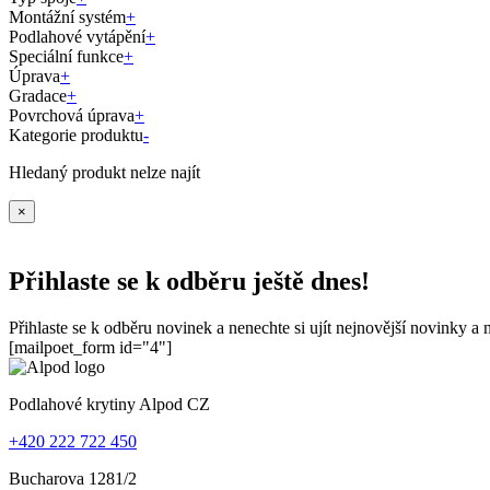
Montážní systém
+
Podlahové vytápění
+
Speciální funkce
+
Úprava
+
Gradace
+
Povrchová úprava
+
Kategorie produktu
-
Hledaný produkt nelze najít
×
Přihlaste se k odběru ještě dnes!
Přihlaste se k odběru novinek a nenechte si ujít nejnovější novinky a
[mailpoet_form id="4"]
Podlahové krytiny Alpod CZ
+420 222 722 450
Bucharova 1281/2