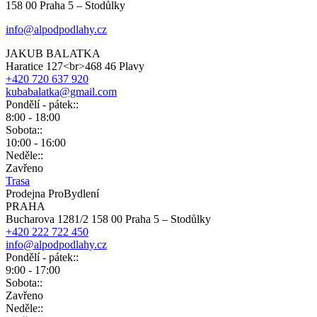
158 00 Praha 5 – Stodůlky
info@alpodpodlahy.cz
JAKUB BALATKA
Haratice 127<br>468 46 Plavy
+420 720 637 920
kubabalatka@gmail.com
Pondělí - pátek::
8:00 - 18:00
Sobota::
10:00 - 16:00
Neděle::
Zavřeno
Trasa
Prodejna ProBydlení
PRAHA
Bucharova 1281/2 158 00 Praha 5 – Stodůlky
+420 222 722 450
info@alpodpodlahy.cz
Pondělí - pátek::
9:00 - 17:00
Sobota::
Zavřeno
Neděle::