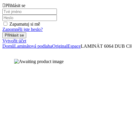
Přihlásit se
Zapamatuj si mě
Zapomněli jste heslo?
Vytvořit účet
Domů
Laminátová podlaha
Original
Espace
LAMINÁT 6064 DUB CH