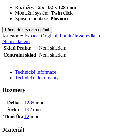
Rozměry:
12 x 192 x 1285 mm
Montážní systém:
Twin click
Způsob montáže:
Plovoucí
Přidat do seznamu přání
Kategorie:
Espace
,
Original
,
Laminátová podlaha
Není skladem
Sklad Praha:
Není skladem
Centrální sklad:
Není skladem
ODESLAT DOTAZ
Technické informace
Technické dokumenty
Rozměry
Délka
1285
mm
Šířka
192
mm
Tloušťka
12
mm
Materiál