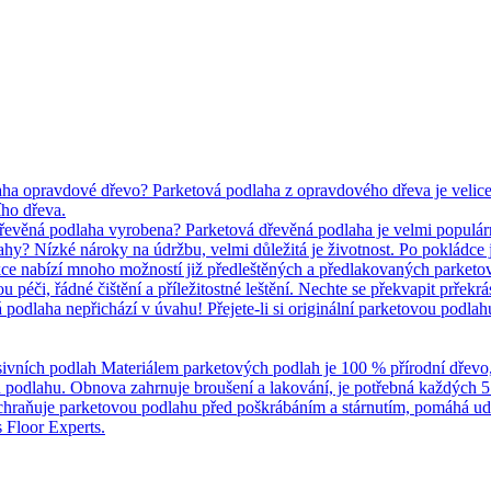
ha opravdové dřevo? Parketová podlaha z opravdového dřeva je velice p
ho dřeva.
dřevěná podlaha vyrobena? Parketová dřevěná podlaha je velmi populár
y? Nízké nároky na údržbu, velmi důležitá je životnost. Po pokládce je
kce nabízí mnoho možností již předleštěných a předlakovaných parketo
 péči, řádné čištění a příležitostné leštění. Nechte se překvapit prřek
podlaha nepřichází v úvahu! Přejete-li si originální parketovou podla
ivních podlah Materiálem parketových podlah je 100 % přírodní dřevo, čil
u podlahu. Obnova zahrnuje broušení a lakování, je potřebná každých 5 
chraňuje parketovou podlahu před poškrábáním a stárnutím, pomáhá u
 Floor Experts.