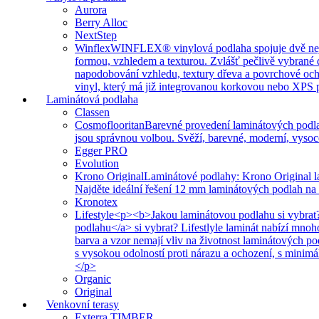
Aurora
Berry Alloc
NextStep
Winflex
WINFLEX® vinylová podlaha spojuje dvě nejvíce
formou, vzhledem a texturou. Zvlášť pečlivě vybrané 
napodobování vzhledu, textury dřeva a povrchové ochr
vinyl, který má již integrovanou korkovou nebo XPS po
Laminátová podlaha
Classen
Cosmoflooritan
Barevné provedení laminátových podla
jsou správnou volbou. Svěží, barevné, moderní, vysoc
Egger PRO
Evolution
Krono Original
Laminátové podlahy: Krono Original l
Najděte ideální řešení 12 mm laminátových podlah na
Kronotex
Lifestyle
<p><b>Jakou laminátovou podlahu si vybrat?
podlahu</a> si vybrat? Lifestlyle laminát nabízí mno
barva a vzor nemají vliv na životnost laminátových p
s vysokou odolností proti nárazu a ochození, s minim
</p>
Organic
Original
Venkovní terasy
Exterra TIMBER