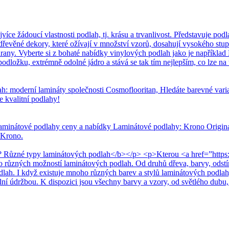
 žádoucí vlastnosti podlah, tj. krásu a trvanlivost. Představuje podla
dřevěné dekory, které ožívají v množství vzorů, dosahují vysokého stup
any. Vyberte si z bohaté nabídky vinylových podlah jako je například 
dložku, extrémně odolné jádro a stává se tak tím nejlepším, co lze na t
h: moderní lamináty společnosti Cosmoflooritan, Hledáte barevné var
e kvalitní podlahy!
aminátové podlahy ceny a nabídky Laminátové podlahy: Krono Original
 Krono.
 Různé typy laminátových podlah</b></p> <p>Kterou <a href=”https:
ho různých možností laminátových podlah. Od druhů dřeva, barvy, odst
odlah. I když existuje mnoho různých barev a stylů laminátových podlah
ální údržbou. K dispozici jsou všechny barvy a vzory, od světlého dubu