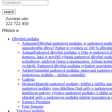
search
Zavolejte nám
222 722 450
Přihlásit se
Dřevěná podlaha
Admonter
Dřevěná parketová podlaha: je parketová podla
opravdového dřeva? Parket je vyroben ze 100 % přírodní
Artisan
Parketová dřevěná podlaha: z čeho je parketová 
domova. Jaká je největší výhoda parketové dřevěné podlah
ochraňovat, udržovat čistou a neumazanou. Artisan kole
rychlejší. Parketová dřevěná podlaha vyžaduje pravidelnou
Atelier
Originální parketová podlaha: malovaná parketová 
parketovou podlahu – definici originálu!
Galleria
Heritage
Materiál parketové podlahy: leštění a údržba mas
parketové podlahy jsou důležitou částí péče o parketovo
dodržovat pokyny výrobce parketové podlahy. Leštění o
ohledně péče o parketovou podlahu můžete konzultovat s
Essence Premium
Four Seasons
Vinylová podlaha