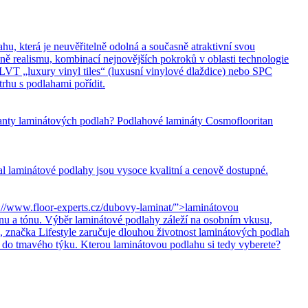
hu, která je neuvěřitelně odolná a současně atraktivní svou
ně realismu, kombinací nejnovějších pokroků v oblasti technologie
LVT „luxury vinyl tiles“ (luxusní vinylové dlaždice) nebo SPC
rhu s podlahami pořídit.
ianty laminátových podlah? Podlahové lamináty Cosmoflooritan
 laminátové podlahy jsou vysoce kvalitní a cenově dostupné.
//www.floor-experts.cz/dubovy-laminat/”>laminátovou
ínu a tónu. Výběr laminátové podlahy záleží na osobním vkusu,
, značka Lifestyle zaručuje dlouhou životnost laminátových podlah
, do tmavého týku. Kterou laminátovou podlahu si tedy vyberete?