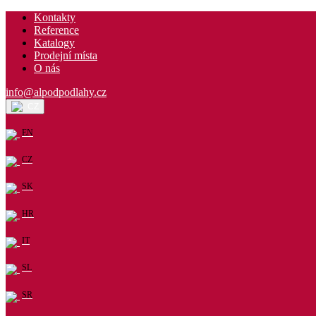
Kontakty
Reference
Katalogy
Prodejní místa
O nás
info@alpodpodlahy.cz
CZ
EN
CZ
SK
HR
IT
SL
SR