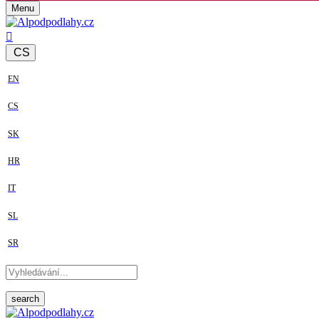
Menu
CS
EN
CS
SK
HR
IT
SL
SR
search