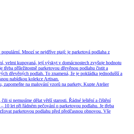
opulární. Mnozí se nejdříve ptají: je parketová podlaha z
ní, velmi kupovaná, její výskyt v domácnostech zvyšuje hodnotu
 třeba příležitostně parketovou dřevěnou podlahu čistit a
vých dřevěných podlah. To znamená, že je pokládka jednodušší a
rásnou nabídkou kolekce Artisan.
hu, zapomeňte na malování vzorů na parkety. Kupte Atelier
i si nemusíme dělat větší starosti. Řádné leštění a čištění
– 10 let při řádném pečování o parketovou podlahu. Je třeba
držovat parketovou podlahu před předčasnou obnovou. Vše