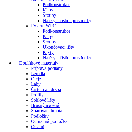
Podkonstrukce
Klipy
Šrouby
Nátěry a čistící prostředky
Exterra WPC
Podkonstrukce
Klipy
Šrouby
Ukončovací lišty
Kryty
Nátěry a čistící prostředky
Doplňkové materiály
Příprava podlahy
Lepidla
Oleje
Laky
Čištění a údržba
Profily
Soklové lišty
Brusný materiál
Spárovací hmota
Podložky
Ochranná podložka
Ostatní