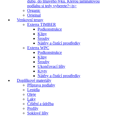
dubu, do tmavého týku. Kterou laminátovou
podlahu si tedy vyberete?</p>
Organic
Original
Venkovní terasy
Exterra TIMBER
Podkonstrukce
Klipy
Šrouby
Nátěry a čistící prostředky
Exterra WPC
Podkonstrukce
Klipy
Šrouby
Ukončovací lišty
Kryty
Nátěry a čistící prostředky
Doplňkové materiály
Příprava podlahy
Lepidla
Oleje
Laky
Čištění a údržba
Profily
Soklové lišty