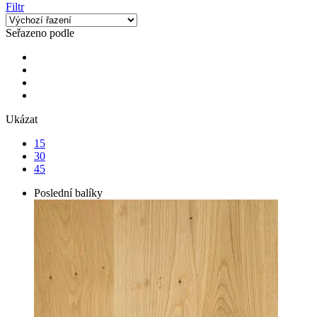
Filtr
Seřazeno podle
Ukázat
15
30
45
Poslední balíky