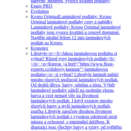
barevné, moderní, vysoce kvalitní podlahy!
Egger PRO
Evolution
Krono Original
Laminátové podlahy: Krono
Original laminátové podlahy ceny a nabídky
Laminátové podlahy: Krono Original laminátové
podlahy jsou vysoce kvalitní a cenově dostupné.
Najděte ideální řešení 12 mm laminátových
podlah na Krono.
Kronotex
Lifestyle
<p><b>Jakou laminátovou podlahu si
vybrat? Různé typy laminátových podlah</b>
</p> <p>Kterou <a href=”https://www.floor-
experts.cz/dubovy-laminat/”>laminátovou
podlahu</a> si vybrat? Lifestlyle laminát nabízí
mnoho různých možností laminátových podlah.
Od druhů dřeva, barvy, odstínu a tónu. Výběr
laminátové podlahy záleží na osobním vkusu,
barva a vzor nemají vliv na životnost
laminátových podlah. I když existuje mnoho
různých barev a stylů laminátových podlah,
značka Lifestyle zaručuje dlouhou životnost
laminátových podlah s vysokou odolností proti
nárazu a ochození, s minimální údržbou. K
dispozici jsou všechny barvy a vzory, od světlého