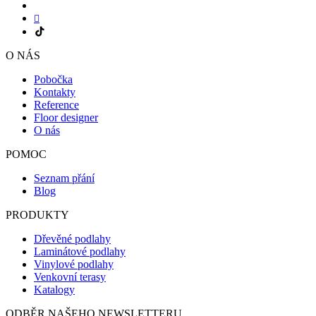
O NÁS
Pobočka
Kontakty
Reference
Floor designer
O nás
POMOC
Seznam přání
Blog
PRODUKTY
Dřevěné podlahy
Laminátové podlahy
Vinylové podlahy
Venkovní terasy
Katalogy
ODBĚR NAŠEHO NEWSLETTERU