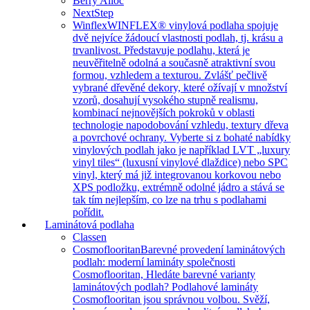
Berry Alloc
NextStep
Winflex
WINFLEX® vinylová podlaha spojuje
dvě nejvíce žádoucí vlastnosti podlah, tj. krásu a
trvanlivost. Představuje podlahu, která je
neuvěřitelně odolná a současně atraktivní svou
formou, vzhledem a texturou. Zvlášť pečlivě
vybrané dřevěné dekory, které ožívají v množství
vzorů, dosahují vysokého stupně realismu,
kombinací nejnovějších pokroků v oblasti
technologie napodobování vzhledu, textury dřeva
a povrchové ochrany. Vyberte si z bohaté nabídky
vinylových podlah jako je například LVT „luxury
vinyl tiles“ (luxusní vinylové dlaždice) nebo SPC
vinyl, který má již integrovanou korkovou nebo
XPS podložku, extrémně odolné jádro a stává se
tak tím nejlepším, co lze na trhu s podlahami
pořídit.
Laminátová podlaha
Classen
Cosmoflooritan
Barevné provedení laminátových
podlah: moderní lamináty společnosti
Cosmoflooritan, Hledáte barevné varianty
laminátových podlah? Podlahové lamináty
Cosmoflooritan jsou správnou volbou. Svěží,