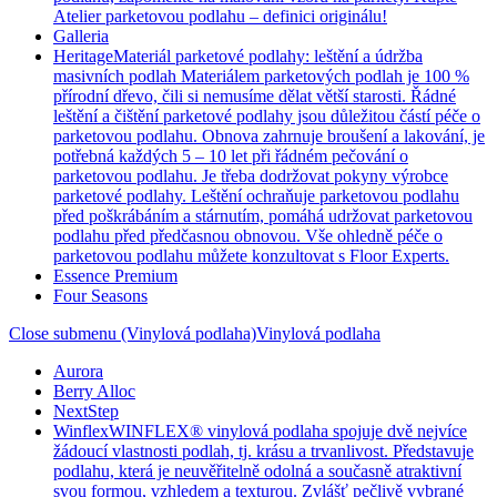
Atelier parketovou podlahu – definici originálu!
Galleria
Heritage
Materiál parketové podlahy: leštění a údržba
masivních podlah Materiálem parketových podlah je 100 %
přírodní dřevo, čili si nemusíme dělat větší starosti. Řádné
leštění a čištění parketové podlahy jsou důležitou částí péče o
parketovou podlahu. Obnova zahrnuje broušení a lakování, je
potřebná každých 5 – 10 let při řádném pečování o
parketovou podlahu. Je třeba dodržovat pokyny výrobce
parketové podlahy. Leštění ochraňuje parketovou podlahu
před poškrábáním a stárnutím, pomáhá udržovat parketovou
podlahu před předčasnou obnovou. Vše ohledně péče o
parketovou podlahu můžete konzultovat s Floor Experts.
Essence Premium
Four Seasons
Close submenu (Vinylová podlaha)
Vinylová podlaha
Aurora
Berry Alloc
NextStep
Winflex
WINFLEX® vinylová podlaha spojuje dvě nejvíce
žádoucí vlastnosti podlah, tj. krásu a trvanlivost. Představuje
podlahu, která je neuvěřitelně odolná a současně atraktivní
svou formou, vzhledem a texturou. Zvlášť pečlivě vybrané