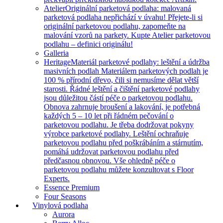
Atelier
Originální parketová podlaha: malovaná
parketová podlaha nepřichází v úvahu! Přejete-li si
originální parketovou podlahu, zapomeňte na
malování vzorů na parkety. Kupte Atelier parketovou
podlahu – definici originálu!
Galleria
Heritage
Materiál parketové podlahy: leštění a údržba
masivních podlah Materiálem parketových podlah je
100 % přírodní dřevo, čili si nemusíme dělat větší
starosti. Řádné leštění a čištění parketové podlahy
jsou důležitou částí péče o parketovou podlahu.
Obnova zahrnuje broušení a lakování, je potřebná
každých 5 – 10 let při řádném pečování o
parketovou podlahu. Je třeba dodržovat pokyny
výrobce parketové podlahy. Leštění ochraňuje
parketovou podlahu před poškrábáním a stárnutím,
pomáhá udržovat parketovou podlahu před
předčasnou obnovou. Vše ohledně péče o
parketovou podlahu můžete konzultovat s Floor
Experts.
Essence Premium
Four Seasons
Vinylová podlaha
Aurora