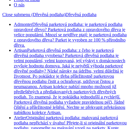
O nás
Close submenu (Dřevěná podlaha)
Dřevěná podlaha
Admonter
Dřevěná parketová podlaha: je parketová podlaha
opravdové dřevo? Parketová podlaha z opravdového dřeva je
velice populární. Mnozí se nejdříve ptají: je parketová podlaha
z opravdového dřeva? Parket je vyroben ze 100 % přírodního
dřeva.
Artisan
Parketová dřevěná podlaha: z čeho je parketová
dřevěná podlaha vyrobena? Parketová dřevěná podlaha je
velmi populární, velmi kupovaná, její výskyt v domácnostech
zvyšuje hodnotu domova. Jaká je největší výhoda parketové
dřevěné podlahy? Nízké nároky na údržbu, velmi důležitá je
životnost. Po pokládce je třeba příležitostně parketovou
dřevěnou podlahu čistit a ochraňovat, udržovat čistou a
neumazanou. Artisan kolekce nabízí mnoho možností již
předleštěných a předlakovaných parketových dřevěných
podlah. To znamená, že je pokládka jednodušší a rychlejší.
Parketová dřevěná podlaha vyžaduje pravidelnou péči, řádné
čištění a příležitostné leštění. Nechte se překvapit prřekrásnou
nabídkou kolekce Artisan.
Atelier
Originální parketová podlaha: malovaná parketová
podlaha nepřichází v úvahu! Přejete-li si originální parketovou
podlahu, zapomeňte na malování vzorů na parkety. Kupte