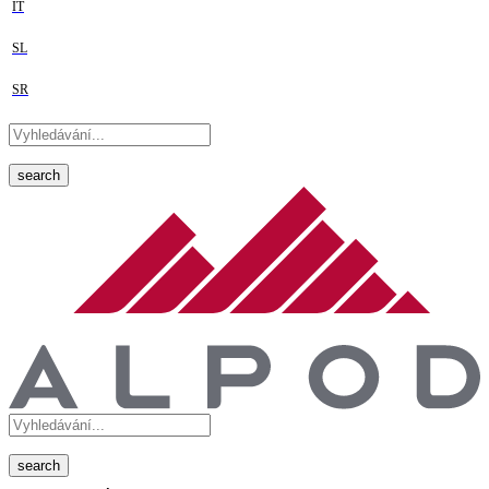
IT
SL
SR
search
search