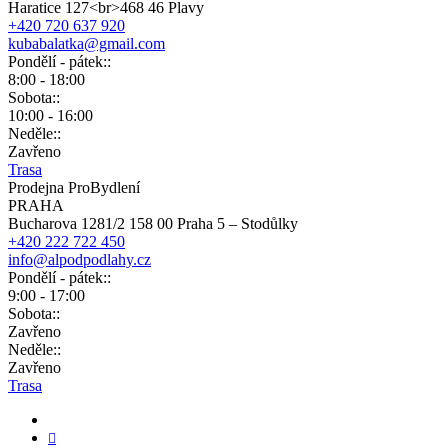
Haratice 127<br>468 46 Plavy
+420 720 637 920
kubabalatka@gmail.com
Pondělí - pátek::
8:00 - 18:00
Sobota::
10:00 - 16:00
Neděle::
Zavřeno
Trasa
Prodejna ProBydlení
PRAHA
Bucharova 1281/2 158 00 Praha 5 – Stodůlky
+420 222 722 450
info@alpodpodlahy.cz
Pondělí - pátek::
9:00 - 17:00
Sobota::
Zavřeno
Neděle::
Zavřeno
Trasa