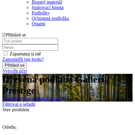
Brusný materiál
Spárovací hmota
Podložky
Ochranná podložka
Ostatní
Přihlásit se
Zapamatuj si mě
Zapomněli jste heslo?
Vytvořit účet
Dřevěná podlaha Galleria
Prestige
Domů
Dřevěná podlaha
Galleria
Prestige
Filtrovat a seřadit
Stav produktu
Odstín
-