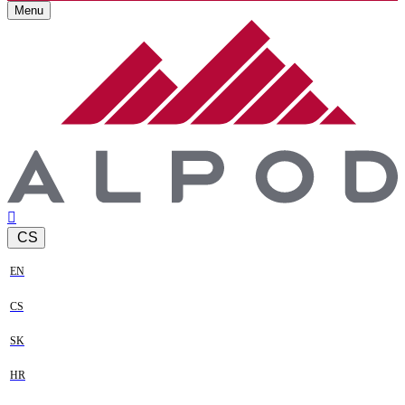
Menu
CS
EN
CS
SK
HR