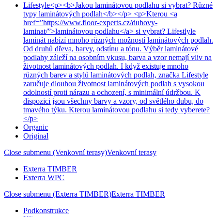
Lifestyle
<p><b>Jakou laminátovou podlahu si vybrat? Různé
typy laminátových podlah</b></p> <p>Kterou <a
href=”https://www.floor-experts.cz/dubovy-
laminat/”>laminátovou podlahu</a> si vybrat? Lifestlyle
laminát nabízí mnoho různých možností laminátových podlah.
Od druhů dřeva, barvy, odstínu a tónu. Výběr laminátové
podlahy záleží na osobním vkusu, barva a vzor nemají vliv na
životnost laminátových podlah. I když existuje mnoho
různých barev a stylů laminátových podlah, značka Lifestyle
zaručuje dlouhou životnost laminátových podlah s vysokou
odolností proti nárazu a ochození, s minimální údržbou. K
dispozici jsou všechny barvy a vzory, od světlého dubu, do
tmavého týku. Kterou laminátovou podlahu si tedy vyberete?
</p>
Organic
Original
Close submenu (Venkovní terasy)
Venkovní terasy
Exterra TIMBER
Exterra WPC
Close submenu (Exterra TIMBER)
Exterra TIMBER
Podkonstrukce