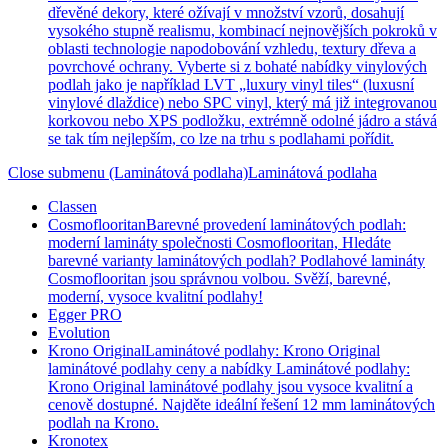
dřevěné dekory, které ožívají v množství vzorů, dosahují
vysokého stupně realismu, kombinací nejnovějších pokroků v
oblasti technologie napodobování vzhledu, textury dřeva a
povrchové ochrany. Vyberte si z bohaté nabídky vinylových
podlah jako je například LVT „luxury vinyl tiles“ (luxusní
vinylové dlaždice) nebo SPC vinyl, který má již integrovanou
korkovou nebo XPS podložku, extrémně odolné jádro a stává
se tak tím nejlepším, co lze na trhu s podlahami pořídit.
Close submenu (Laminátová podlaha)
Laminátová podlaha
Classen
Cosmoflooritan
Barevné provedení laminátových podlah:
moderní lamináty společnosti Cosmoflooritan, Hledáte
barevné varianty laminátových podlah? Podlahové lamináty
Cosmoflooritan jsou správnou volbou. Svěží, barevné,
moderní, vysoce kvalitní podlahy!
Egger PRO
Evolution
Krono Original
Laminátové podlahy: Krono Original
laminátové podlahy ceny a nabídky Laminátové podlahy:
Krono Original laminátové podlahy jsou vysoce kvalitní a
cenově dostupné. Najděte ideální řešení 12 mm laminátových
podlah na Krono.
Kronotex