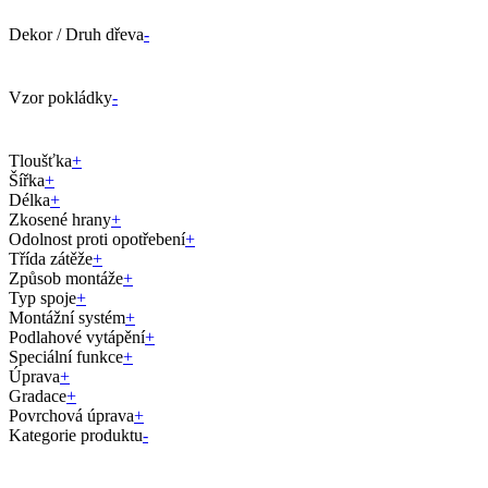
Dekor / Druh dřeva
-
Vzor pokládky
-
Tloušťka
+
Šířka
+
Délka
+
Zkosené hrany
+
Odolnost proti opotřebení
+
Třída zátěže
+
Způsob montáže
+
Typ spoje
+
Montážní systém
+
Podlahové vytápění
+
Speciální funkce
+
Úprava
+
Gradace
+
Povrchová úprava
+
Kategorie produktu
-