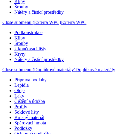
Klipy
Šrouby
Nátěry a čistící prostředky
Close submenu (Exterra WPC)
Exterra WPC
Podkonstrukce
Klipy
Šrouby
Ukončovací lišty
Kryty
Nátěry a čistící prostředky
Close submenu (Doplňkové materiály)
Doplňkové materiály
Příprava podlahy
Lepidla
Oleje
Laky
Čištění a údržba
Profily
Soklové lišty
Brusný materiál
Spárovací hmota
Podložky
Ochranná podložka