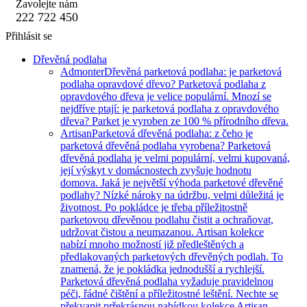
Zavolejte nám
222 722 450
Přihlásit se
Dřevěná podlaha
Admonter
Dřevěná parketová podlaha: je parketová
podlaha opravdové dřevo? Parketová podlaha z
opravdového dřeva je velice populární. Mnozí se
nejdříve ptají: je parketová podlaha z opravdového
dřeva? Parket je vyroben ze 100 % přírodního dřeva.
Artisan
Parketová dřevěná podlaha: z čeho je
parketová dřevěná podlaha vyrobena? Parketová
dřevěná podlaha je velmi populární, velmi kupovaná,
její výskyt v domácnostech zvyšuje hodnotu
domova. Jaká je největší výhoda parketové dřevěné
podlahy? Nízké nároky na údržbu, velmi důležitá je
životnost. Po pokládce je třeba příležitostně
parketovou dřevěnou podlahu čistit a ochraňovat,
udržovat čistou a neumazanou. Artisan kolekce
nabízí mnoho možností již předleštěných a
předlakovaných parketových dřevěných podlah. To
znamená, že je pokládka jednodušší a rychlejší.
Parketová dřevěná podlaha vyžaduje pravidelnou
péči, řádné čištění a příležitostné leštění. Nechte se
překvapit prřekrásnou nabídkou kolekce Artisan.