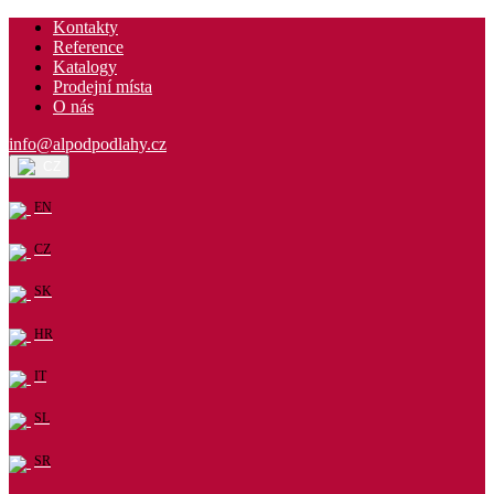
Kontakty
Reference
Katalogy
Prodejní místa
O nás
info@alpodpodlahy.cz
CZ
EN
CZ
SK
HR
IT
SL
SR