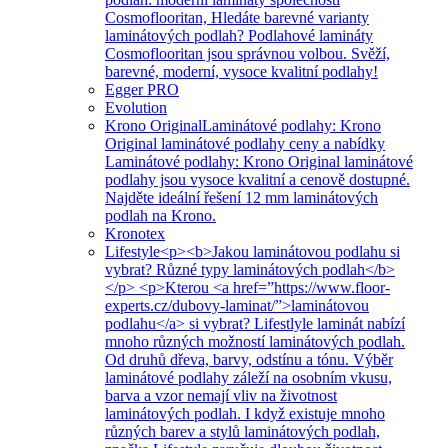
Cosmoflooritan, Hledáte barevné varianty
laminátových podlah? Podlahové lamináty
Cosmoflooritan jsou správnou volbou. Svěží,
barevné, moderní, vysoce kvalitní podlahy!
Egger PRO
Evolution
Krono Original
Laminátové podlahy: Krono
Original laminátové podlahy ceny a nabídky
Laminátové podlahy: Krono Original laminátové
podlahy jsou vysoce kvalitní a cenově dostupné.
Najděte ideální řešení 12 mm laminátových
podlah na Krono.
Kronotex
Lifestyle
<p><b>Jakou laminátovou podlahu si
vybrat? Různé typy laminátových podlah</b>
</p> <p>Kterou <a href=”https://www.floor-
experts.cz/dubovy-laminat/”>laminátovou
podlahu</a> si vybrat? Lifestlyle laminát nabízí
mnoho různých možností laminátových podlah.
Od druhů dřeva, barvy, odstínu a tónu. Výběr
laminátové podlahy záleží na osobním vkusu,
barva a vzor nemají vliv na životnost
laminátových podlah. I když existuje mnoho
různých barev a stylů laminátových podlah,