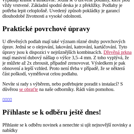
vždy vrstvené. Základní spodní deska je z překližky. Podlahy je
potřeba lepit celoplošně. Uvedený způsob pokládky je garancí
dlouhodobé životnosti a vysoké odolnosti.
Praktické povrchové úpravy
U dřevěných podlah mají také význam různé druhy povrchových
úprav. Jedná se o olejování, lakování, katrování, kartáčování. Tyto
úpravy jsou k dispozici v nejrůznějších kombinacích.
Dřevěná prkna
mají masivní dubový nášlap o výšce 3,5–4 mm. Z toho vyplývá, že
je můžete až 2x zbrousit, případně zrenovovat. Výsledkem je pak
obnovení a lepší vzhled. Proto není třeba v případě, že se některá
část poškodí, vyměňovat celou podlahu.
Nevíte si rady s výběrem, nebo potřebujete poradit s instalací? S
důvěrou
se obraťte
na naše odborníky. Rádi vám pomohou.
Přihlaste se k odběru ještě dnes!
Přihlaste se k odběru novinek a nenechte si ujít nejnovější novinky a
nabídky