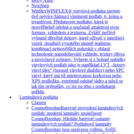
Berry Alloc
NextStep
Winflex
WINFLEX® vinylová podlaha spojuje
dvě nejvíce žádoucí vlastnosti podlah, tj. krásu a
trvanlivost. Představuje podlahu, která je
neuvěřitelně odolná a současně atraktivní svou
formou, vzhledem a texturou. Zvlášť pečlivě
vybrané dřevěné dekory, které ožívají v množství
vzorů, dosahují vysokého stupně realismu,
kombinací nejnovějších pokroků v oblasti
technologie napodobování vzhledu, textury dřeva
a povrchové ochrany. Vyberte si z bohaté nabídky
vinylových podlah jako je například LVT „luxury
vinyl tiles“ (luxusní vinylové dlaždice) nebo SPC
vinyl, který má již integrovanou korkovou nebo
XPS podložku, extrémně odolné jádro a stává se
tak tím nejlepším, co lze na trhu s podlahami
pořídit.
Laminátová podlaha
Classen
Cosmoflooritan
Barevné provedení laminátových
podlah: moderní lamináty společnosti
Cosmoflooritan, Hledáte barevné varianty
laminátových podlah? Podlahové lamináty
Cosmoflooritan jsou správnou volbou. Svěží,