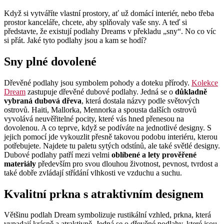
Když si vytváříte vlastní prostory, ať už domácí interiér, nebo třeba
prostor kanceláře, chcete, aby splňovaly vaše sny. A teď si
představte, že existují podlahy Dreams v překladu „sny“. No co víc
si přát. Jaké tyto podlahy jsou a kam se hodí?
Sny plné dovolené
Dřevěné podlahy jsou symbolem pohody a doteku přírody.
Kolekce
Dream
zastupuje dřevěné dubové podlahy. Jedná se o
důkladně
vybraná dubová dřeva
, která dostala názvy podle světových
ostrovů. Haiti, Mallorka, Mennorka a spousta dalších ostrovů
vyvolává neuvěřitelné pocity, které vás hned přenesou na
dovolenou. A co teprve, když se podíváte na jednotlivé designy. S
jejich pomocí jde vykouzlit přesně takovou podobu interiéru, kterou
potřebujete. Najdete tu paletu sytých odstínů, ale také světlé designy.
Dubové podlahy patří mezi velmi
oblíbené a lety prověřené
materiály
především pro svou dlouhou životnost, pevnost, tvrdost a
také dobře zvládají střídání vlhkosti ve vzduchu a suchu.
Kvalitní prkna s atraktivním designem
Většinu podlah Dream symbolizuje rustikální vzhled, prkna, která
vypadají krásně a atraktivně. Jedná se o dřevěné podlahy, které jsou