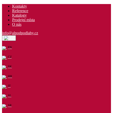
Kontakty
Reference
Katalogy
Prodejní místa
O nás
info@alpodpodlahy.cz
CZ
EN
CZ
SK
HR
IT
SL
SR