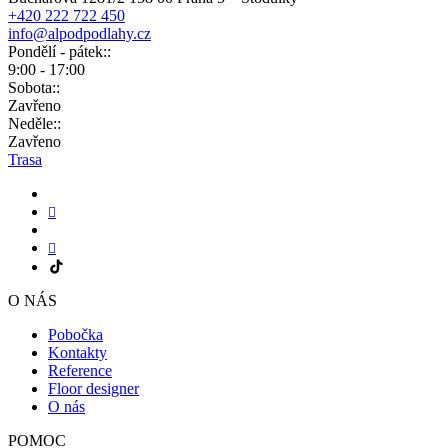
+420 222 722 450
info@alpodpodlahy.cz
Pondělí - pátek::
9:00 - 17:00
Sobota::
Zavřeno
Neděle::
Zavřeno
Trasa
O NÁS
Pobočka
Kontakty
Reference
Floor designer
O nás
POMOC