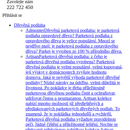
Zavolejte nám
222 722 450
Přihlásit se
Dřevěná podlaha
Admonter
Dřevěná parketová podlaha: je parketová
podlaha opravdové dřevo? Parketová podlaha z
opravdového dřeva je velice populární. Mnozí se
nejdříve ptají: je parketová podlaha z opravdového
dřeva? Parket je vyroben ze 100 % přírodního dřeva.
Artisan
Parketová dřevěná podlaha: z čeho je
parketová dřevěná podlaha vyrobena? Parketová
dřevěná podlaha je velmi populární, velmi kupovaná,
její výskyt v domácnostech zvyšuje hodnotu
domova. Jaká je největší výhoda parketové dřevěné
podlahy? Nízké nároky na údržbu, velmi důležitá je
životnost. Po pokládce je třeba příležitostně
parketovou dřevěnou podlahu čistit a ochraňovat,
udržovat čistou a neumazanou. Artisan kolekce
nabízí mnoho možností již předleštěných a
předlakovaných parketových dřevěných podlah. To
znamená, že je pokládka jednodušší a rychlejší.
Parketová dřevěná podlaha vyžaduje pravidelnou
péči, řádné čištění a příležitostné leštění. Nechte se
překvapit prřekrásnou nabídkou kolekce Artisan.