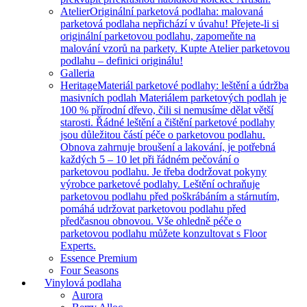
Atelier
Originální parketová podlaha: malovaná
parketová podlaha nepřichází v úvahu! Přejete-li si
originální parketovou podlahu, zapomeňte na
malování vzorů na parkety. Kupte Atelier parketovou
podlahu – definici originálu!
Galleria
Heritage
Materiál parketové podlahy: leštění a údržba
masivních podlah Materiálem parketových podlah je
100 % přírodní dřevo, čili si nemusíme dělat větší
starosti. Řádné leštění a čištění parketové podlahy
jsou důležitou částí péče o parketovou podlahu.
Obnova zahrnuje broušení a lakování, je potřebná
každých 5 – 10 let při řádném pečování o
parketovou podlahu. Je třeba dodržovat pokyny
výrobce parketové podlahy. Leštění ochraňuje
parketovou podlahu před poškrábáním a stárnutím,
pomáhá udržovat parketovou podlahu před
předčasnou obnovou. Vše ohledně péče o
parketovou podlahu můžete konzultovat s Floor
Experts.
Essence Premium
Four Seasons
Vinylová podlaha
Aurora