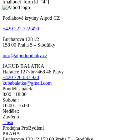
[mailpoet_form id="4"]
Podlahové krytiny Alpod CZ
+420 222 722 450
Bucharova 1281/2
158 00 Praha 5 – Stodůlky
info@alpodpodlahy.cz
JAKUB BALATKA
Haratice 127<br>468 46 Plavy
+420 720 637 920
kubabalatka@gmail.com
Pondělí - pátek::
8:00 - 18:00
Sobota::
10:00 - 16:00
Neděle::
Zavřeno
Trasa
Prodejna ProBydlení
PRAHA
Bucharova 1281/2 158 00 Praha 5 – Stodůlky