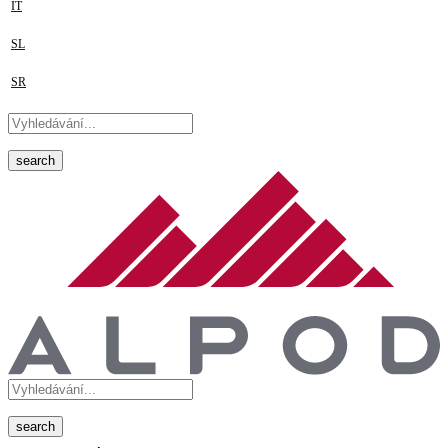
IT
SL
SR
search
search