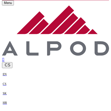
Menu
CS
EN
CS
SK
HR