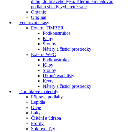
dubu, do tmavého týku. Kterou laminátovou
podlahu si tedy vyberete?</p>
Organic
Original
Venkovní terasy
Exterra TIMBER
Podkonstrukce
Klipy
Šrouby
Nátěry a čistící prostředky
Exterra WPC
Podkonstrukce
Klipy
Šrouby
Ukončovací lišty
Kryty
Nátěry a čistící prostředky
Doplňkové materiály
Příprava podlahy
Lepidla
Oleje
Laky
Čištění a údržba
Profily
Soklové lišty