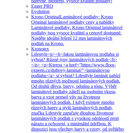
barevné, moderní, vysoce kvalitní podlahy!
Egger PRO
Evolution
Krono Original
Laminátové podlahy: Krono
Original laminátové podlahy ceny a nabídky
Laminátové podlahy: Krono Original laminátové
podlahy jsou vysoce kvalitní a cenově dostupné.
Najděte ideální řešení 12 mm laminátových
podlah na Krono.
Kronotex
Lifestyle
<p><b>Jakou laminátovou podlahu si
vybrat? Různé typy laminátových podlah</b>
</p> <p>Kterou <a href=”https://www.floor-
experts.cz/dubovy-laminat/”>laminátovou
podlahu</a> si vybrat? Lifestlyle laminát nabízí
mnoho různých možností laminátových podlah.
Od druhů dřeva, barvy, odstínu a tónu. Výběr
laminátové podlahy záleží na osobním vkusu,
barva a vzor nemají vliv na životnost
laminátových podlah. I když existuje mnoho
různých barev a stylů laminátových podlah,
značka Lifestyle zaručuje dlouhou životnost
laminátových podlah s vysokou odolností proti
nárazu a ochození, s minimální údržbou. K
dispozici jsou všechny barvy a vzory, od světlého