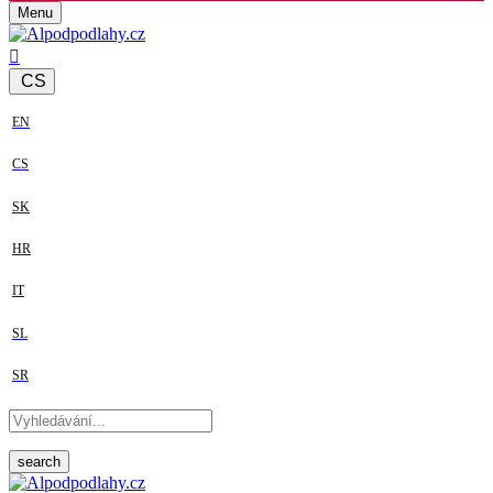
Menu
CS
EN
CS
SK
HR
IT
SL
SR
search