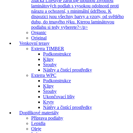
značka Lifestyle zaručuje dlouhou životnost
laminátových podlah s vysokou odolností proti
nárazu a ochození, s minimální údržbou. K
dispozici jsou všechny barvy a vzory, od světlého
dubu, do tmavého týku. Kterou laminátovou
podlahu si tedy vyberete?</p>
Organic
Original
Venkovní terasy
Exterra TIMBER
Podkonstrukce
Klipy
Šrouby
Nátěry a čistící prostředky
Exterra WPC
Podkonstrukce
Klipy
Šrouby
Ukončovací lišty
Kryty
Nátěry a čistící prostředky
Doplňkové materiály
Příprava podlahy
Lepidla
Oleje