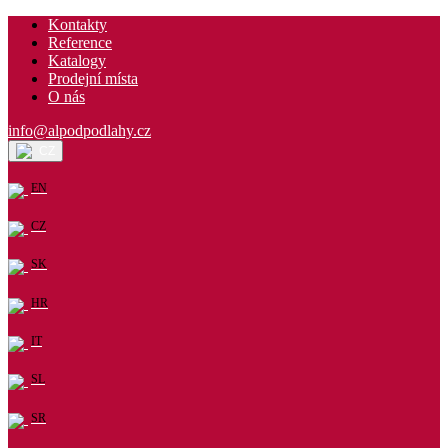
Kontakty
Reference
Katalogy
Prodejní místa
O nás
info@alpodpodlahy.cz
CZ
EN
CZ
SK
HR
IT
SL
SR