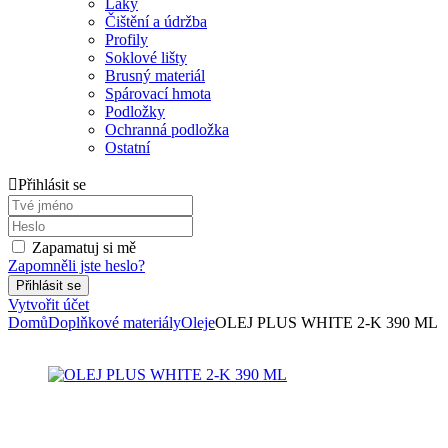
Laky
Čištění a údržba
Profily
Soklové lišty
Brusný materiál
Spárovací hmota
Podložky
Ochranná podložka
Ostatní
Přihlásit se
Zapamatuj si mě
Zapomněli jste heslo?
Vytvořit účet
Domů
Doplňkové materiály
Oleje
OLEJ PLUS WHITE 2-K 390 ML