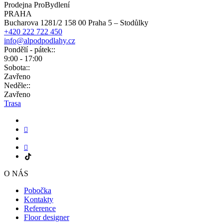
Prodejna ProBydlení
PRAHA
Bucharova 1281/2 158 00 Praha 5 – Stodůlky
+420 222 722 450
info@alpodpodlahy.cz
Pondělí - pátek::
9:00 - 17:00
Sobota::
Zavřeno
Neděle::
Zavřeno
Trasa
O NÁS
Pobočka
Kontakty
Reference
Floor designer