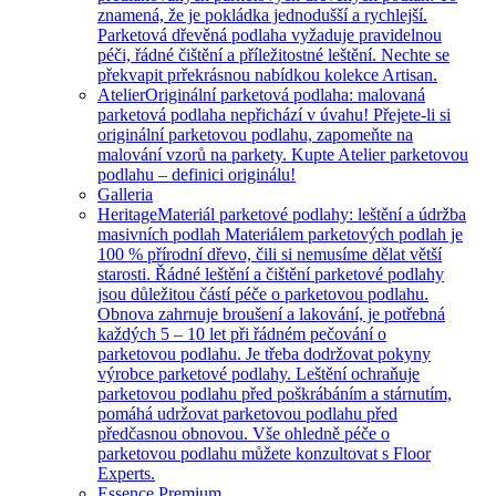
znamená, že je pokládka jednodušší a rychlejší.
Parketová dřevěná podlaha vyžaduje pravidelnou
péči, řádné čištění a příležitostné leštění. Nechte se
překvapit prřekrásnou nabídkou kolekce Artisan.
Atelier
Originální parketová podlaha: malovaná
parketová podlaha nepřichází v úvahu! Přejete-li si
originální parketovou podlahu, zapomeňte na
malování vzorů na parkety. Kupte Atelier parketovou
podlahu – definici originálu!
Galleria
Heritage
Materiál parketové podlahy: leštění a údržba
masivních podlah Materiálem parketových podlah je
100 % přírodní dřevo, čili si nemusíme dělat větší
starosti. Řádné leštění a čištění parketové podlahy
jsou důležitou částí péče o parketovou podlahu.
Obnova zahrnuje broušení a lakování, je potřebná
každých 5 – 10 let při řádném pečování o
parketovou podlahu. Je třeba dodržovat pokyny
výrobce parketové podlahy. Leštění ochraňuje
parketovou podlahu před poškrábáním a stárnutím,
pomáhá udržovat parketovou podlahu před
předčasnou obnovou. Vše ohledně péče o
parketovou podlahu můžete konzultovat s Floor
Experts.
Essence Premium