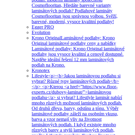
Cosmoflooritan, Hledáte barevné varianty
laminátových podlah? Podlahové lamináty
Cosmoflooritan jsou správnou volbou. Svěží,
barevné, moderní, vysoce kvalitní podlahy!
Egger PRO
Evolution
Krono Original
Laminátové podlahy: Krono
Original laminátové podlahy ceny a nabídky
Laminátové podlahy: Krono Original laminátové
podlahy jsou vysoce kvalitní a cenově dostupné.
Najděte ideální řešení 12 mm laminátových
podlah na Krono.
Kronotex
Lifestyle
<p><b>Jakou laminátovou podlahu si
vybrat? Různé typy laminátových podlah</b>
</p> <p>Kterou <a href=”https://www.floor-
experts.cz/dubovy-laminat/”>laminátovou
podlahu</a> si vybrat? Lifestlyle laminát nabízí
mnoho různých možností laminátových podlah.
Od druhů dřeva, barvy, odstínu a tónu. Výběr
laminátové podlahy záleží na osobním vkusu,
barva a vzor nemají vliv na životnost
laminátových podlah. I když existuje mnoho
různých barev a stylů laminátových podlah,