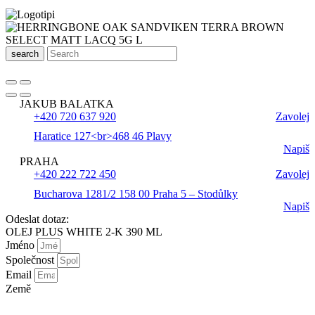
search
JAKUB BALATKA
+420 720 637 920
Zavolej
Haratice 127<br>468 46 Plavy
Napiš
PRAHA
+420 222 722 450
Zavolej
Bucharova 1281/2 158 00 Praha 5 – Stodůlky
Napiš
Odeslat dotaz:
OLEJ PLUS WHITE 2-K 390 ML
Jméno
Společnost
Email
Země