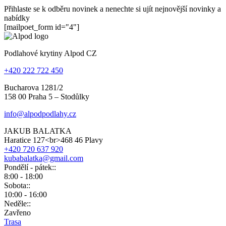
Přihlaste se k odběru novinek a nenechte si ujít nejnovější novinky a
nabídky
[mailpoet_form id="4"]
Podlahové krytiny Alpod CZ
+420 222 722 450
Bucharova 1281/2
158 00 Praha 5 – Stodůlky
info@alpodpodlahy.cz
JAKUB BALATKA
Haratice 127<br>468 46 Plavy
+420 720 637 920
kubabalatka@gmail.com
Pondělí - pátek::
8:00 - 18:00
Sobota::
10:00 - 16:00
Neděle::
Zavřeno
Trasa