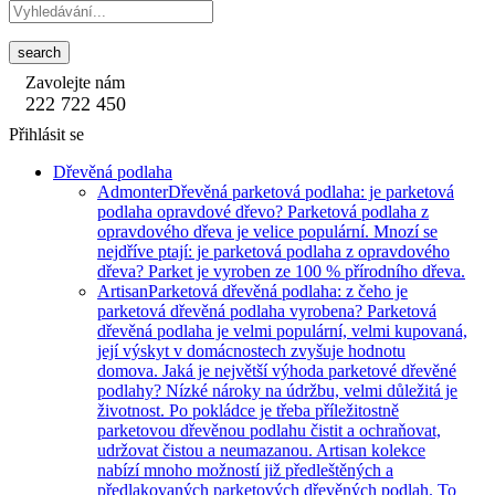
search
Zavolejte nám
222 722 450
Přihlásit se
Dřevěná podlaha
Admonter
Dřevěná parketová podlaha: je parketová
podlaha opravdové dřevo? Parketová podlaha z
opravdového dřeva je velice populární. Mnozí se
nejdříve ptají: je parketová podlaha z opravdového
dřeva? Parket je vyroben ze 100 % přírodního dřeva.
Artisan
Parketová dřevěná podlaha: z čeho je
parketová dřevěná podlaha vyrobena? Parketová
dřevěná podlaha je velmi populární, velmi kupovaná,
její výskyt v domácnostech zvyšuje hodnotu
domova. Jaká je největší výhoda parketové dřevěné
podlahy? Nízké nároky na údržbu, velmi důležitá je
životnost. Po pokládce je třeba příležitostně
parketovou dřevěnou podlahu čistit a ochraňovat,
udržovat čistou a neumazanou. Artisan kolekce
nabízí mnoho možností již předleštěných a
předlakovaných parketových dřevěných podlah. To