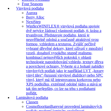
Four Seasons
Vinylová podlaha
Aurora
Berry Alloc
NextStep
Winflex
WINFLEX® vinylová podlaha spojuje
dvě nejvíce žádoucí vlastnosti podlah, tj. krásu a
trvanlivost. Představuje podlahu, která je
neuvěřitelně odolná a současně atraktivní svou
formou, vzhledem a texturou. Zvlášť pečlivě
vybrané dřevěné dekory, které ožívají v množství
vzorů, dosahují vysokého stupně realismu,
kombinací nejnovějších pokroků v oblasti
technologie napodobování vzhledu, textury dřeva
a povrchové ochrany. Vyberte si z bohaté nabídky
vinylových podlah jako je například LVT „luxury
vinyl tiles“ (luxusní vinylové dlaždice) nebo SPC
vinyl, který má již integrovanou korkovou nebo
XPS podložku, extrémně odolné jádro a stává se
tak tím nejlepším, co lze na trhu s podlahami
pořídit.
Laminátová podlaha
Classen
Cosmoflooritan
Barevné provedení laminátových
podlah: moderní lamináty společnosti