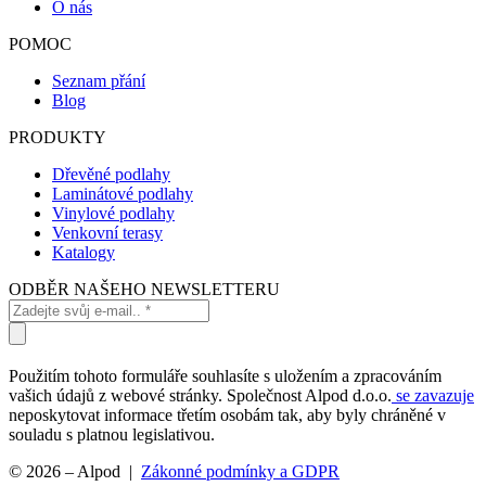
O nás
POMOC
Seznam přání
Blog
PRODUKTY
Dřevěné podlahy
Laminátové podlahy
Vinylové podlahy
Venkovní terasy
Katalogy
ODBĚR NAŠEHO NEWSLETTERU
Použitím tohoto formuláře souhlasíte s uložením a zpracováním
vašich údajů z webové stránky. Společnost Alpod d.o.o.
se zavazuje
neposkytovat informace třetím osobám tak, aby byly chráněné v
souladu s platnou legislativou.
© 2026 – Alpod |
Zákonné podmínky a GDPR