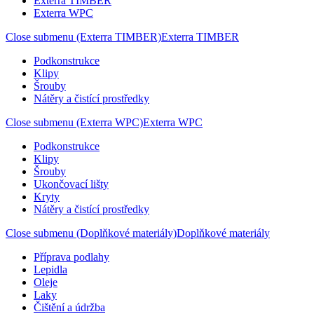
Exterra TIMBER
Exterra WPC
Close submenu (Exterra TIMBER)
Exterra TIMBER
Podkonstrukce
Klipy
Šrouby
Nátěry a čistící prostředky
Close submenu (Exterra WPC)
Exterra WPC
Podkonstrukce
Klipy
Šrouby
Ukončovací lišty
Kryty
Nátěry a čistící prostředky
Close submenu (Doplňkové materiály)
Doplňkové materiály
Příprava podlahy
Lepidla
Oleje
Laky
Čištění a údržba