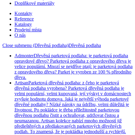
Doplňkové materiály
Kontakty
Reference
Katalogy
Prodejní místa
O nás
Close submenu (Dřevěná podlaha)
Dřevěná podlaha
Admonter
Dřevěná parketová podlaha: je parketová podlaha
opravdové dřevo? Parketová podlaha z opravdového dřeva je
velice populární. Mnozí se nejdříve ptají: je parketová podlaha
z opravdového dřeva? Parket je vyroben ze 100 % přírodního
dřeva.
Artisan
Parketová dřevěná podlaha: z čeho je parketová
dřevěná podlaha vyrobena? Parketová dřevěná podlaha je
velmi populární, velmi kupovaná, její výskyt v domácnostech
zvyšuje hodnotu domova. Jaká je největší výhoda parketové
dřevěné podlahy? Nízké nároky na údržbu, velmi důležitá je
životnost. Po pokládce je třeba příležitostně parketovou
dřevěnou podlahu čistit a ochraňovat, udržovat čistou a
neumazanou. Artisan kolekce nabízí mnoho možností již
předleštěných a předlakovaných parketových dřevěných
podlah. To znamená, že je pokládka jednodušší a rychlejší.