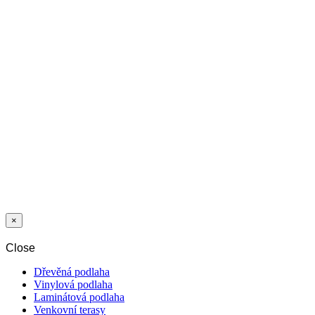
LAK UNIQUA
SQ
POLOLESK 1K
PU VODNI 5 L
LAK MAXIMA
POLSIJAJ 2K
PU VODNI
5+0,5 L
×
Close
Dřevěná podlaha
Vinylová podlaha
Laminátová podlaha
Venkovní terasy