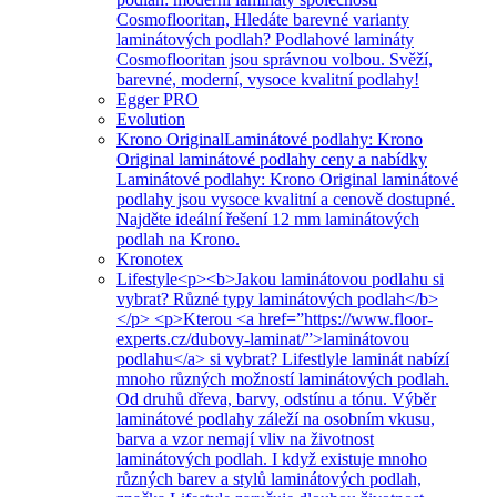
Cosmoflooritan, Hledáte barevné varianty
laminátových podlah? Podlahové lamináty
Cosmoflooritan jsou správnou volbou. Svěží,
barevné, moderní, vysoce kvalitní podlahy!
Egger PRO
Evolution
Krono Original
Laminátové podlahy: Krono
Original laminátové podlahy ceny a nabídky
Laminátové podlahy: Krono Original laminátové
podlahy jsou vysoce kvalitní a cenově dostupné.
Najděte ideální řešení 12 mm laminátových
podlah na Krono.
Kronotex
Lifestyle
<p><b>Jakou laminátovou podlahu si
vybrat? Různé typy laminátových podlah</b>
</p> <p>Kterou <a href=”https://www.floor-
experts.cz/dubovy-laminat/”>laminátovou
podlahu</a> si vybrat? Lifestlyle laminát nabízí
mnoho různých možností laminátových podlah.
Od druhů dřeva, barvy, odstínu a tónu. Výběr
laminátové podlahy záleží na osobním vkusu,
barva a vzor nemají vliv na životnost
laminátových podlah. I když existuje mnoho
různých barev a stylů laminátových podlah,