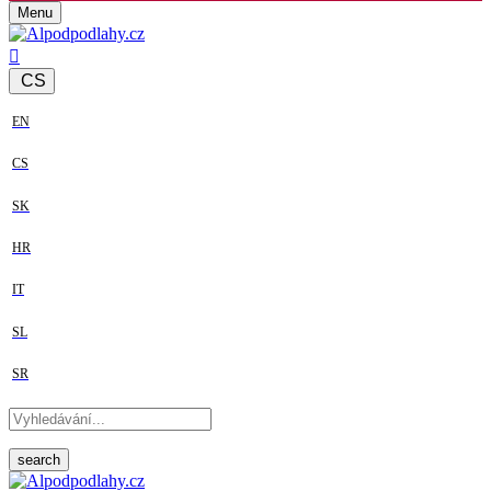
Menu
CS
EN
CS
SK
HR
IT
SL
SR
search