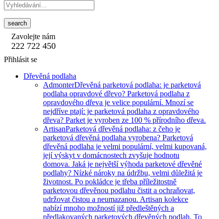
search
Zavolejte nám
222 722 450
Přihlásit se
Dřevěná podlaha
Admonter
Dřevěná parketová podlaha: je parketová
podlaha opravdové dřevo? Parketová podlaha z
opravdového dřeva je velice populární. Mnozí se
nejdříve ptají: je parketová podlaha z opravdového
dřeva? Parket je vyroben ze 100 % přírodního dřeva.
Artisan
Parketová dřevěná podlaha: z čeho je
parketová dřevěná podlaha vyrobena? Parketová
dřevěná podlaha je velmi populární, velmi kupovaná,
její výskyt v domácnostech zvyšuje hodnotu
domova. Jaká je největší výhoda parketové dřevěné
podlahy? Nízké nároky na údržbu, velmi důležitá je
životnost. Po pokládce je třeba příležitostně
parketovou dřevěnou podlahu čistit a ochraňovat,
udržovat čistou a neumazanou. Artisan kolekce
nabízí mnoho možností již předleštěných a
předlakovaných parketových dřevěných podlah. To