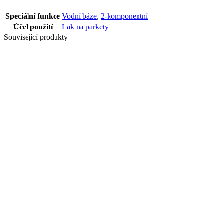
Speciální funkce
Vodní báze
,
2-komponentní
Účel použití
Lak na parkety
Související produkty
LAK UNIQUA
SQ MAT 1K PU
NA VODNÍ
BÁZI 5 L
LAK MAXIMA
MAT 2K PU
VODNI 5+0,5 L