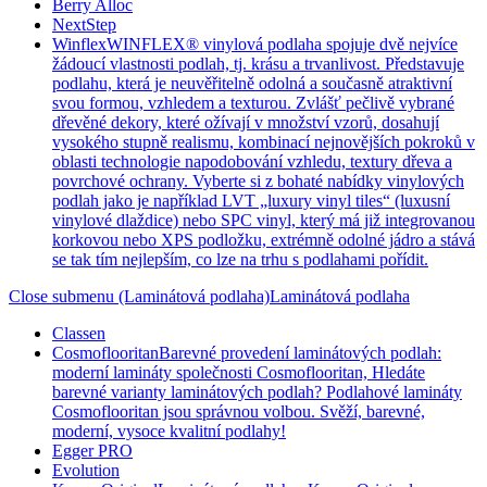
Berry Alloc
NextStep
Winflex
WINFLEX® vinylová podlaha spojuje dvě nejvíce
žádoucí vlastnosti podlah, tj. krásu a trvanlivost. Představuje
podlahu, která je neuvěřitelně odolná a současně atraktivní
svou formou, vzhledem a texturou. Zvlášť pečlivě vybrané
dřevěné dekory, které ožívají v množství vzorů, dosahují
vysokého stupně realismu, kombinací nejnovějších pokroků v
oblasti technologie napodobování vzhledu, textury dřeva a
povrchové ochrany. Vyberte si z bohaté nabídky vinylových
podlah jako je například LVT „luxury vinyl tiles“ (luxusní
vinylové dlaždice) nebo SPC vinyl, který má již integrovanou
korkovou nebo XPS podložku, extrémně odolné jádro a stává
se tak tím nejlepším, co lze na trhu s podlahami pořídit.
Close submenu (Laminátová podlaha)
Laminátová podlaha
Classen
Cosmoflooritan
Barevné provedení laminátových podlah:
moderní lamináty společnosti Cosmoflooritan, Hledáte
barevné varianty laminátových podlah? Podlahové lamináty
Cosmoflooritan jsou správnou volbou. Svěží, barevné,
moderní, vysoce kvalitní podlahy!
Egger PRO
Evolution