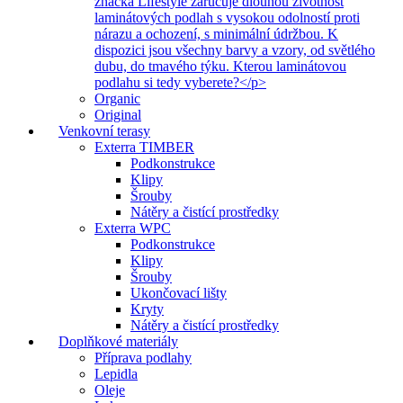
značka Lifestyle zaručuje dlouhou životnost
laminátových podlah s vysokou odolností proti
nárazu a ochození, s minimální údržbou. K
dispozici jsou všechny barvy a vzory, od světlého
dubu, do tmavého týku. Kterou laminátovou
podlahu si tedy vyberete?</p>
Organic
Original
Venkovní terasy
Exterra TIMBER
Podkonstrukce
Klipy
Šrouby
Nátěry a čistící prostředky
Exterra WPC
Podkonstrukce
Klipy
Šrouby
Ukončovací lišty
Kryty
Nátěry a čistící prostředky
Doplňkové materiály
Příprava podlahy
Lepidla
Oleje