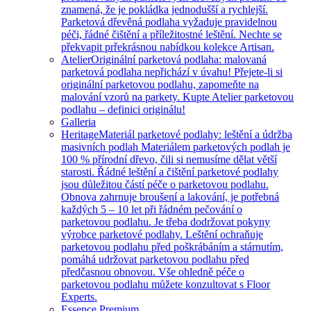
znamená, že je pokládka jednodušší a rychlejší.
Parketová dřevěná podlaha vyžaduje pravidelnou
péči, řádné čištění a příležitostné leštění. Nechte se
překvapit prřekrásnou nabídkou kolekce Artisan.
Atelier
Originální parketová podlaha: malovaná
parketová podlaha nepřichází v úvahu! Přejete-li si
originální parketovou podlahu, zapomeňte na
malování vzorů na parkety. Kupte Atelier parketovou
podlahu – definici originálu!
Galleria
Heritage
Materiál parketové podlahy: leštění a údržba
masivních podlah Materiálem parketových podlah je
100 % přírodní dřevo, čili si nemusíme dělat větší
starosti. Řádné leštění a čištění parketové podlahy
jsou důležitou částí péče o parketovou podlahu.
Obnova zahrnuje broušení a lakování, je potřebná
každých 5 – 10 let při řádném pečování o
parketovou podlahu. Je třeba dodržovat pokyny
výrobce parketové podlahy. Leštění ochraňuje
parketovou podlahu před poškrábáním a stárnutím,
pomáhá udržovat parketovou podlahu před
předčasnou obnovou. Vše ohledně péče o
parketovou podlahu můžete konzultovat s Floor
Experts.
Essence Premium