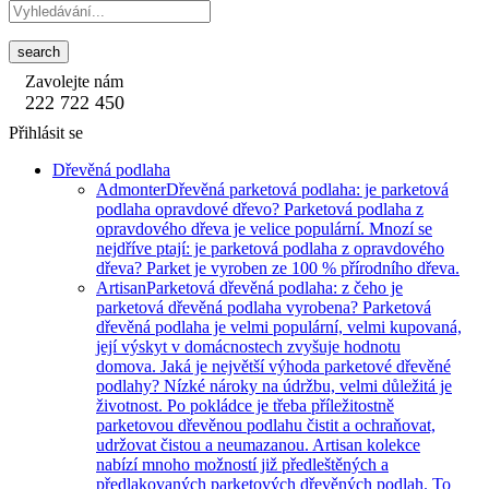
search
Zavolejte nám
222 722 450
Přihlásit se
Dřevěná podlaha
Admonter
Dřevěná parketová podlaha: je parketová
podlaha opravdové dřevo? Parketová podlaha z
opravdového dřeva je velice populární. Mnozí se
nejdříve ptají: je parketová podlaha z opravdového
dřeva? Parket je vyroben ze 100 % přírodního dřeva.
Artisan
Parketová dřevěná podlaha: z čeho je
parketová dřevěná podlaha vyrobena? Parketová
dřevěná podlaha je velmi populární, velmi kupovaná,
její výskyt v domácnostech zvyšuje hodnotu
domova. Jaká je největší výhoda parketové dřevěné
podlahy? Nízké nároky na údržbu, velmi důležitá je
životnost. Po pokládce je třeba příležitostně
parketovou dřevěnou podlahu čistit a ochraňovat,
udržovat čistou a neumazanou. Artisan kolekce
nabízí mnoho možností již předleštěných a
předlakovaných parketových dřevěných podlah. To