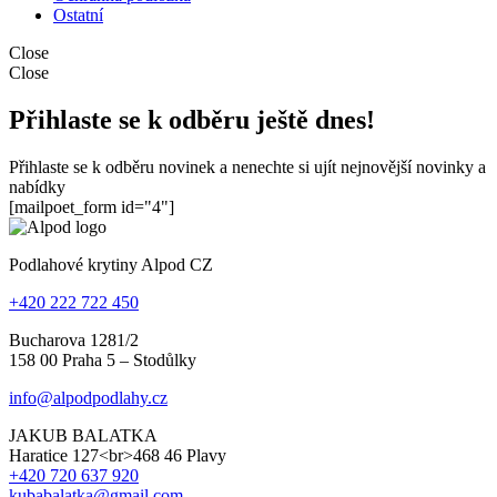
Ostatní
Close
Close
Přihlaste se k odběru ještě dnes!
Přihlaste se k odběru novinek a nenechte si ujít nejnovější novinky a
nabídky
[mailpoet_form id="4"]
Podlahové krytiny Alpod CZ
+420 222 722 450
Bucharova 1281/2
158 00 Praha 5 – Stodůlky
info@alpodpodlahy.cz
JAKUB BALATKA
Haratice 127<br>468 46 Plavy
+420 720 637 920
kubabalatka@gmail.com