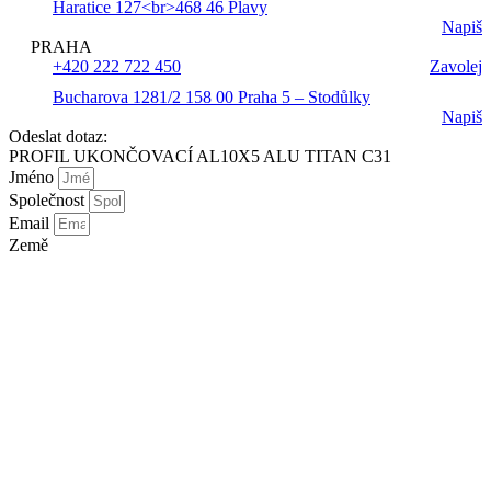
Haratice 127<br>468 46 Plavy
Napiš
PRAHA
+420 222 722 450
Zavolej
Bucharova 1281/2 158 00 Praha 5 – Stodůlky
Napiš
Odeslat dotaz:
PROFIL UKONČOVACÍ AL10X5 ALU TITAN C31
Jméno
Společnost
Email
Země