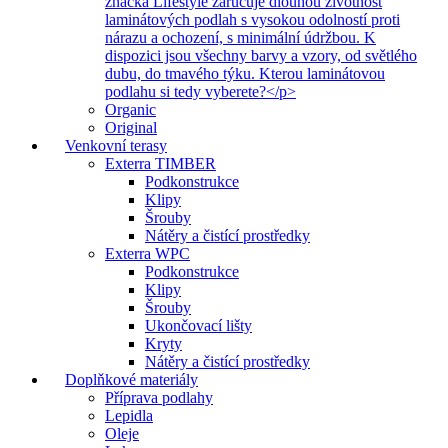
značka Lifestyle zaručuje dlouhou životnost
laminátových podlah s vysokou odolností proti
nárazu a ochození, s minimální údržbou. K
dispozici jsou všechny barvy a vzory, od světlého
dubu, do tmavého týku. Kterou laminátovou
podlahu si tedy vyberete?</p>
Organic
Original
Venkovní terasy
Exterra TIMBER
Podkonstrukce
Klipy
Šrouby
Nátěry a čistící prostředky
Exterra WPC
Podkonstrukce
Klipy
Šrouby
Ukončovací lišty
Kryty
Nátěry a čistící prostředky
Doplňkové materiály
Příprava podlahy
Lepidla
Oleje