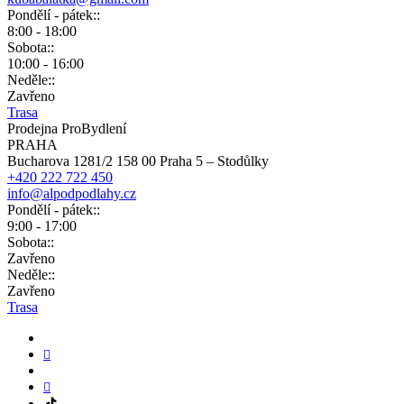
Pondělí - pátek::
8:00 - 18:00
Sobota::
10:00 - 16:00
Neděle::
Zavřeno
Trasa
Prodejna ProBydlení
PRAHA
Bucharova 1281/2 158 00 Praha 5 – Stodůlky
+420 222 722 450
info@alpodpodlahy.cz
Pondělí - pátek::
9:00 - 17:00
Sobota::
Zavřeno
Neděle::
Zavřeno
Trasa