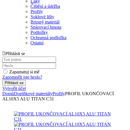
Laky
Čištění a údržba
Profily
Soklové lišty
Brusný materiál
Spárovací hmota
Podložky
Ochranná podložka
Ostatní
Přihlásit se
Zapamatuj si mě
Zapomněli jste heslo?
Vytvořit účet
Domů
Doplňkové materiály
Profily
PROFIL UKONČOVACÍ
AL10X5 ALU TITAN C31