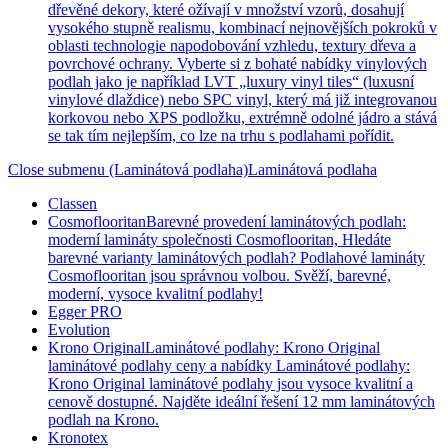
dřevěné dekory, které ožívají v množství vzorů, dosahují
vysokého stupně realismu, kombinací nejnovějších pokroků v
oblasti technologie napodobování vzhledu, textury dřeva a
povrchové ochrany. Vyberte si z bohaté nabídky vinylových
podlah jako je například LVT „luxury vinyl tiles“ (luxusní
vinylové dlaždice) nebo SPC vinyl, který má již integrovanou
korkovou nebo XPS podložku, extrémně odolné jádro a stává
se tak tím nejlepším, co lze na trhu s podlahami pořídit.
Close submenu (Laminátová podlaha)
Laminátová podlaha
Classen
Cosmoflooritan
Barevné provedení laminátových podlah:
moderní lamináty společnosti Cosmoflooritan, Hledáte
barevné varianty laminátových podlah? Podlahové lamináty
Cosmoflooritan jsou správnou volbou. Svěží, barevné,
moderní, vysoce kvalitní podlahy!
Egger PRO
Evolution
Krono Original
Laminátové podlahy: Krono Original
laminátové podlahy ceny a nabídky Laminátové podlahy:
Krono Original laminátové podlahy jsou vysoce kvalitní a
cenově dostupné. Najděte ideální řešení 12 mm laminátových
podlah na Krono.
Kronotex