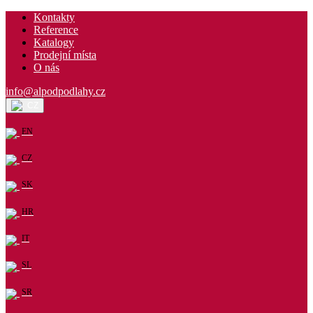
Kontakty
Reference
Katalogy
Prodejní místa
O nás
info@alpodpodlahy.cz
CZ
EN
CZ
SK
HR
IT
SL
SR