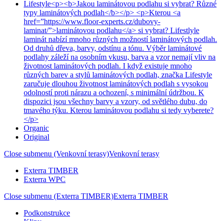
Lifestyle
<p><b>Jakou laminátovou podlahu si vybrat? Různé
typy laminátových podlah</b></p> <p>Kterou <a
href=”https://www.floor-experts.cz/dubovy-
laminat/”>laminátovou podlahu</a> si vybrat? Lifestlyle
laminát nabízí mnoho různých možností laminátových podlah.
Od druhů dřeva, barvy, odstínu a tónu. Výběr laminátové
podlahy záleží na osobním vkusu, barva a vzor nemají vliv na
životnost laminátových podlah. I když existuje mnoho
různých barev a stylů laminátových podlah, značka Lifestyle
zaručuje dlouhou životnost laminátových podlah s vysokou
odolností proti nárazu a ochození, s minimální údržbou. K
dispozici jsou všechny barvy a vzory, od světlého dubu, do
tmavého týku. Kterou laminátovou podlahu si tedy vyberete?
</p>
Organic
Original
Close submenu (Venkovní terasy)
Venkovní terasy
Exterra TIMBER
Exterra WPC
Close submenu (Exterra TIMBER)
Exterra TIMBER
Podkonstrukce