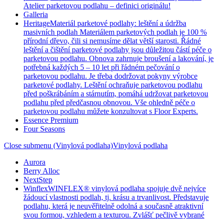
Atelier parketovou podlahu – definici originálu!
Galleria
Heritage
Materiál parketové podlahy: leštění a údržba
masivních podlah Materiálem parketových podlah je 100 %
přírodní dřevo, čili si nemusíme dělat větší starosti. Řádné
leštění a čištění parketové podlahy jsou důležitou částí péče o
parketovou podlahu. Obnova zahrnuje broušení a lakování, je
potřebná každých 5 – 10 let při řádném pečování o
parketovou podlahu. Je třeba dodržovat pokyny výrobce
parketové podlahy. Leštění ochraňuje parketovou podlahu
před poškrábáním a stárnutím, pomáhá udržovat parketovou
podlahu před předčasnou obnovou. Vše ohledně péče o
parketovou podlahu můžete konzultovat s Floor Experts.
Essence Premium
Four Seasons
Close submenu (Vinylová podlaha)
Vinylová podlaha
Aurora
Berry Alloc
NextStep
Winflex
WINFLEX® vinylová podlaha spojuje dvě nejvíce
žádoucí vlastnosti podlah, tj. krásu a trvanlivost. Představuje
podlahu, která je neuvěřitelně odolná a současně atraktivní
svou formou, vzhledem a texturou. Zvlášť pečlivě vybrané