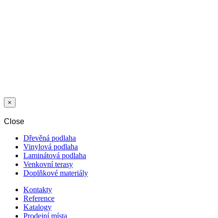
PROFIL
UKONČOVACÍ
SL16X2 ALU
ČERNÝ C35
×
Close
Dřevěná podlaha
Vinylová podlaha
Laminátová podlaha
Venkovní terasy
Doplňkové materiály
Kontakty
Reference
Katalogy
Prodejní místa