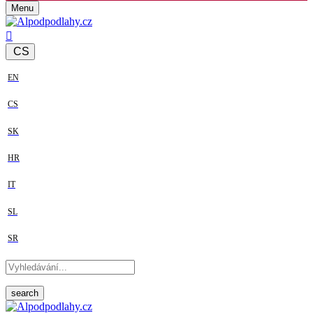
Menu
CS
EN
CS
SK
HR
IT
SL
SR
search