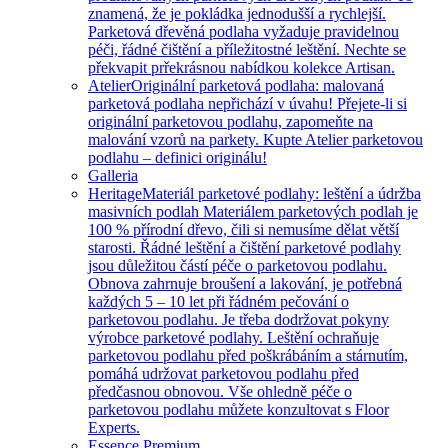
znamená, že je pokládka jednodušší a rychlejší.
Parketová dřevěná podlaha vyžaduje pravidelnou
péči, řádné čištění a příležitostné leštění. Nechte se
překvapit prřekrásnou nabídkou kolekce Artisan.
Atelier
Originální parketová podlaha: malovaná
parketová podlaha nepřichází v úvahu! Přejete-li si
originální parketovou podlahu, zapomeňte na
malování vzorů na parkety. Kupte Atelier parketovou
podlahu – definici originálu!
Galleria
Heritage
Materiál parketové podlahy: leštění a údržba
masivních podlah Materiálem parketových podlah je
100 % přírodní dřevo, čili si nemusíme dělat větší
starosti. Řádné leštění a čištění parketové podlahy
jsou důležitou částí péče o parketovou podlahu.
Obnova zahrnuje broušení a lakování, je potřebná
každých 5 – 10 let při řádném pečování o
parketovou podlahu. Je třeba dodržovat pokyny
výrobce parketové podlahy. Leštění ochraňuje
parketovou podlahu před poškrábáním a stárnutím,
pomáhá udržovat parketovou podlahu před
předčasnou obnovou. Vše ohledně péče o
parketovou podlahu můžete konzultovat s Floor
Experts.
Essence Premium