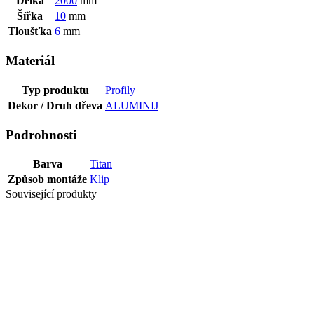
Délka
2000
mm
Šířka
10
mm
Tloušťka
6
mm
Materiál
Typ produktu
Profily
Dekor / Druh dřeva
ALUMINIJ
Podrobnosti
Barva
Titan
Způsob montáže
Klip
Související produkty
Poslední balíky
PROFIL PRE
TRIO GRIP 7-
13 MM 90 CM