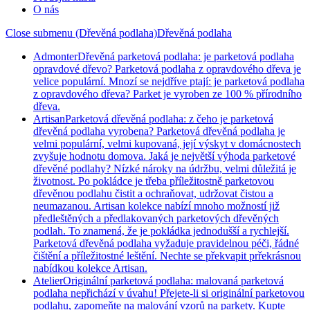
O nás
Close submenu (Dřevěná podlaha)
Dřevěná podlaha
Admonter
Dřevěná parketová podlaha: je parketová podlaha
opravdové dřevo? Parketová podlaha z opravdového dřeva je
velice populární. Mnozí se nejdříve ptají: je parketová podlaha
z opravdového dřeva? Parket je vyroben ze 100 % přírodního
dřeva.
Artisan
Parketová dřevěná podlaha: z čeho je parketová
dřevěná podlaha vyrobena? Parketová dřevěná podlaha je
velmi populární, velmi kupovaná, její výskyt v domácnostech
zvyšuje hodnotu domova. Jaká je největší výhoda parketové
dřevěné podlahy? Nízké nároky na údržbu, velmi důležitá je
životnost. Po pokládce je třeba příležitostně parketovou
dřevěnou podlahu čistit a ochraňovat, udržovat čistou a
neumazanou. Artisan kolekce nabízí mnoho možností již
předleštěných a předlakovaných parketových dřevěných
podlah. To znamená, že je pokládka jednodušší a rychlejší.
Parketová dřevěná podlaha vyžaduje pravidelnou péči, řádné
čištění a příležitostné leštění. Nechte se překvapit prřekrásnou
nabídkou kolekce Artisan.
Atelier
Originální parketová podlaha: malovaná parketová
podlaha nepřichází v úvahu! Přejete-li si originální parketovou
podlahu, zapomeňte na malování vzorů na parkety. Kupte