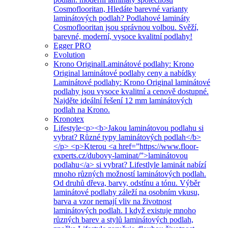
Cosmoflooritan, Hledáte barevné varianty
laminátových podlah? Podlahové lamináty
Cosmoflooritan jsou správnou volbou. Svěží,
barevné, moderní, vysoce kvalitní podlahy!
Egger PRO
Evolution
Krono Original
Laminátové podlahy: Krono
Original laminátové podlahy ceny a nabídky
Laminátové podlahy: Krono Original laminátové
podlahy jsou vysoce kvalitní a cenově dostupné.
Najděte ideální řešení 12 mm laminátových
podlah na Krono.
Kronotex
Lifestyle
<p><b>Jakou laminátovou podlahu si
vybrat? Různé typy laminátových podlah</b>
</p> <p>Kterou <a href=”https://www.floor-
experts.cz/dubovy-laminat/”>laminátovou
podlahu</a> si vybrat? Lifestlyle laminát nabízí
mnoho různých možností laminátových podlah.
Od druhů dřeva, barvy, odstínu a tónu. Výběr
laminátové podlahy záleží na osobním vkusu,
barva a vzor nemají vliv na životnost
laminátových podlah. I když existuje mnoho
různých barev a stylů laminátových podlah,