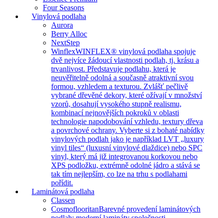
Four Seasons
Vinylová podlaha
Aurora
Berry Alloc
NextStep
Winflex
WINFLEX® vinylová podlaha spojuje
dvě nejvíce žádoucí vlastnosti podlah, tj. krásu a
trvanlivost. Představuje podlahu, která je
neuvěřitelně odolná a současně atraktivní svou
formou, vzhledem a texturou. Zvlášť pečlivě
vybrané dřevěné dekory, které ožívají v množství
vzorů, dosahují vysokého stupně realismu,
kombinací nejnovějších pokroků v oblasti
technologie napodobování vzhledu, textury dřeva
a povrchové ochrany. Vyberte si z bohaté nabídky
vinylových podlah jako je například LVT „luxury
vinyl tiles“ (luxusní vinylové dlaždice) nebo SPC
vinyl, který má již integrovanou korkovou nebo
XPS podložku, extrémně odolné jádro a stává se
tak tím nejlepším, co lze na trhu s podlahami
pořídit.
Laminátová podlaha
Classen
Cosmoflooritan
Barevné provedení laminátových
podlah: moderní lamináty společnosti