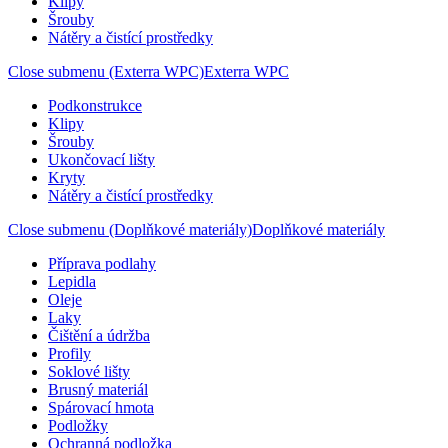
Klipy
Šrouby
Nátěry a čistící prostředky
Close submenu (Exterra WPC)
Exterra WPC
Podkonstrukce
Klipy
Šrouby
Ukončovací lišty
Kryty
Nátěry a čistící prostředky
Close submenu (Doplňkové materiály)
Doplňkové materiály
Příprava podlahy
Lepidla
Oleje
Laky
Čištění a údržba
Profily
Soklové lišty
Brusný materiál
Spárovací hmota
Podložky
Ochranná podložka