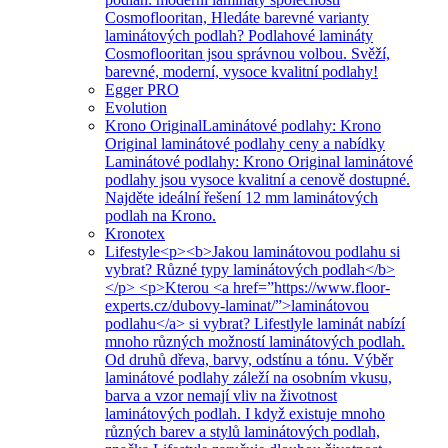
Cosmoflooritan, Hledáte barevné varianty
laminátových podlah? Podlahové lamináty
Cosmoflooritan jsou správnou volbou. Svěží,
barevné, moderní, vysoce kvalitní podlahy!
Egger PRO
Evolution
Krono Original
Laminátové podlahy: Krono
Original laminátové podlahy ceny a nabídky
Laminátové podlahy: Krono Original laminátové
podlahy jsou vysoce kvalitní a cenově dostupné.
Najděte ideální řešení 12 mm laminátových
podlah na Krono.
Kronotex
Lifestyle
<p><b>Jakou laminátovou podlahu si
vybrat? Různé typy laminátových podlah</b>
</p> <p>Kterou <a href=”https://www.floor-
experts.cz/dubovy-laminat/”>laminátovou
podlahu</a> si vybrat? Lifestlyle laminát nabízí
mnoho různých možností laminátových podlah.
Od druhů dřeva, barvy, odstínu a tónu. Výběr
laminátové podlahy záleží na osobním vkusu,
barva a vzor nemají vliv na životnost
laminátových podlah. I když existuje mnoho
různých barev a stylů laminátových podlah,