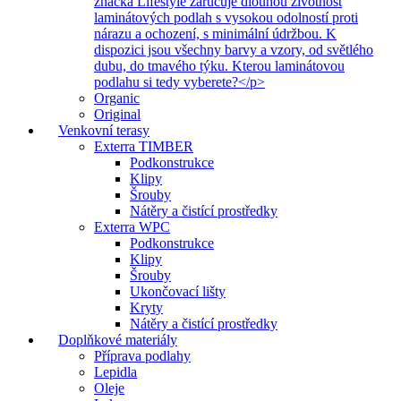
značka Lifestyle zaručuje dlouhou životnost
laminátových podlah s vysokou odolností proti
nárazu a ochození, s minimální údržbou. K
dispozici jsou všechny barvy a vzory, od světlého
dubu, do tmavého týku. Kterou laminátovou
podlahu si tedy vyberete?</p>
Organic
Original
Venkovní terasy
Exterra TIMBER
Podkonstrukce
Klipy
Šrouby
Nátěry a čistící prostředky
Exterra WPC
Podkonstrukce
Klipy
Šrouby
Ukončovací lišty
Kryty
Nátěry a čistící prostředky
Doplňkové materiály
Příprava podlahy
Lepidla
Oleje