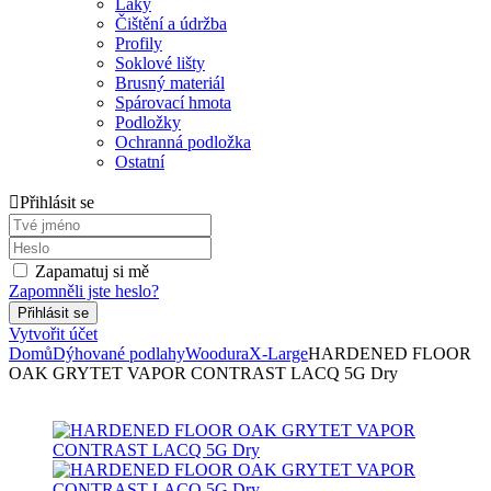
Laky
Čištění a údržba
Profily
Soklové lišty
Brusný materiál
Spárovací hmota
Podložky
Ochranná podložka
Ostatní
Přihlásit se
Zapamatuj si mě
Zapomněli jste heslo?
Vytvořit účet
Domů
Dýhované podlahy
Woodura
X-Large
HARDENED FLOOR
OAK GRYTET VAPOR CONTRAST LACQ 5G Dry