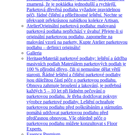
znamená, že je pokládka jednodušší a rychlejší.
Parketová dřevěná podlaha vyžaduje pravidelnou
péči, řádné čištění a příležitostné leštění. Nechte se
překvapit prřekrásnou nabídkou kolekce Artisan.
Atelier
Originální parketová podlaha: malovaná
parketová podlaha nepřichází v úvahu! Přejete-li si
originální parketovou podlahu, zapomeňte na
malování vzorů na parkety. Kupte Atelier parketovou
podlahu – definici originálu!
Galleria
Heritage
Materiál parketové podlahy: leštění a údržba
masivních podlah Materiálem parketových podlah je
100 % přírodní dřevo, čili si nemusíme dělat větší
starosti. Řádné leštění a čištění parketové podlahy
jsou důležitou částí péče o parketovou podlahu.
Obnova zahrnuje broušení a lakování, je potřebná
každých 5 – 10 let při řádném pečování o
parketovou podlahu. Je třeba dodržovat pokyny
výrobce parketové podlahy. Leštění ochraňuje
parketovou podlahu před poškrábáním a stárnutím,
pomáhá udržovat parketovou podlahu před
předčasnou obnovou. Vše ohledně péče o
parketovou podlahu můžete konzultovat s Floor
Experts.
Essence Premium