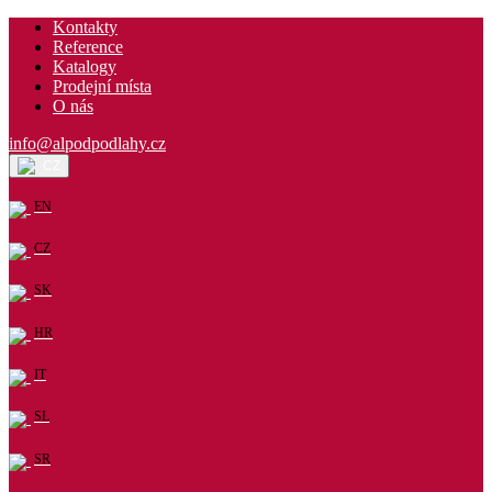
Kontakty
Reference
Katalogy
Prodejní místa
O nás
info@alpodpodlahy.cz
CZ
EN
CZ
SK
HR
IT
SL
SR