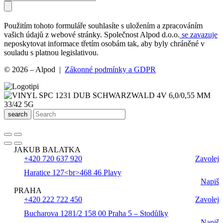
Použitím tohoto formuláře souhlasíte s uložením a zpracováním
vašich údajů z webové stránky. Společnost Alpod d.o.o.
se zavazuje
neposkytovat informace třetím osobám tak, aby byly chráněné v
souladu s platnou legislativou.
© 2026 – Alpod |
Zákonné podmínky a GDPR
search
JAKUB BALATKA
+420 720 637 920
Zavolej
Haratice 127<br>468 46 Plavy
Napiš
PRAHA
+420 222 722 450
Zavolej
Bucharova 1281/2 158 00 Praha 5 – Stodůlky
Napiš