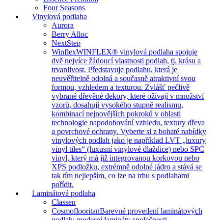
Four Seasons
Vinylová podlaha
Aurora
Berry Alloc
NextStep
Winflex
WINFLEX® vinylová podlaha spojuje
dvě nejvíce žádoucí vlastnosti podlah, tj. krásu a
trvanlivost. Představuje podlahu, která je
neuvěřitelně odolná a současně atraktivní svou
formou, vzhledem a texturou. Zvlášť pečlivě
vybrané dřevěné dekory, které ožívají v množství
vzorů, dosahují vysokého stupně realismu,
kombinací nejnovějších pokroků v oblasti
technologie napodobování vzhledu, textury dřeva
a povrchové ochrany. Vyberte si z bohaté nabídky
vinylových podlah jako je například LVT „luxury
vinyl tiles“ (luxusní vinylové dlaždice) nebo SPC
vinyl, který má již integrovanou korkovou nebo
XPS podložku, extrémně odolné jádro a stává se
tak tím nejlepším, co lze na trhu s podlahami
pořídit.
Laminátová podlaha
Classen
Cosmoflooritan
Barevné provedení laminátových
podlah: moderní lamináty společnosti