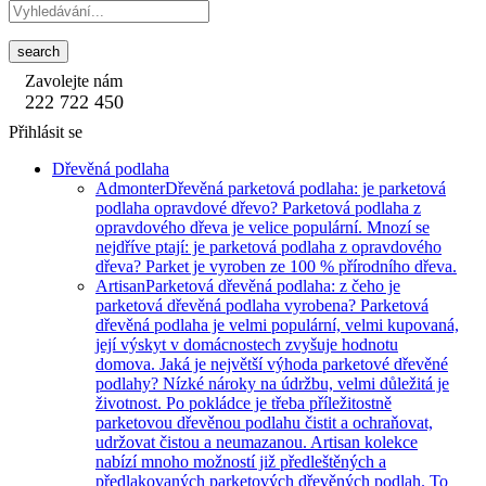
search
Zavolejte nám
222 722 450
Přihlásit se
Dřevěná podlaha
Admonter
Dřevěná parketová podlaha: je parketová
podlaha opravdové dřevo? Parketová podlaha z
opravdového dřeva je velice populární. Mnozí se
nejdříve ptají: je parketová podlaha z opravdového
dřeva? Parket je vyroben ze 100 % přírodního dřeva.
Artisan
Parketová dřevěná podlaha: z čeho je
parketová dřevěná podlaha vyrobena? Parketová
dřevěná podlaha je velmi populární, velmi kupovaná,
její výskyt v domácnostech zvyšuje hodnotu
domova. Jaká je největší výhoda parketové dřevěné
podlahy? Nízké nároky na údržbu, velmi důležitá je
životnost. Po pokládce je třeba příležitostně
parketovou dřevěnou podlahu čistit a ochraňovat,
udržovat čistou a neumazanou. Artisan kolekce
nabízí mnoho možností již předleštěných a
předlakovaných parketových dřevěných podlah. To