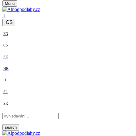
Menu
CS
EN
CS
SK
HR
IT
SL
SR
search