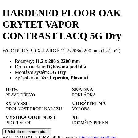
HARDENED FLOOR OAK
GRYTET VAPOR
CONTRAST LACQ 5G Dry
WOODURA 3.0 X-LARGE 11,2x206x2200 mm (1,81 m2)
Rozměry:
11,2 x 206 x 2200 mm
Druh materiálu:
Dýhovaná podlaha
Montážní systém:
5G Dry
Způsob montáže:
Lepením, Plovoucí
100%
SNADNÁ
PRAVÉ DŘEVO
POKLÁDKA
3X VYŠŠÍ
UDRŽITELNÁ
ODOLNOST PROTI NÁRAZU
VÝROBA
VYSOKÁ ODOLNOST
XL
PROTI VODĚ
ROZMĚRY PRKEN
Přidat do seznamu přání
SKU:
WODXLA-GRYT/0
Kategorie:
Dýhované podlahy
,