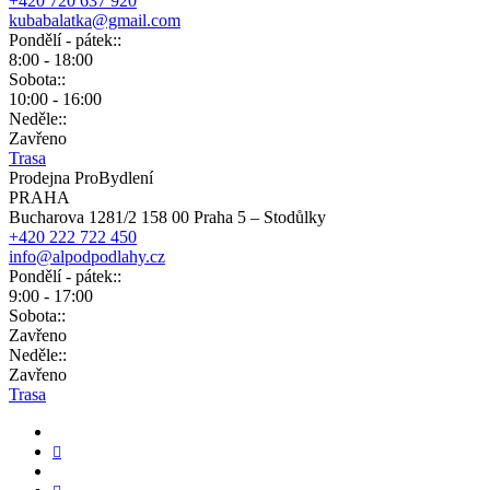
+420 720 637 920
kubabalatka@gmail.com
Pondělí - pátek::
8:00 - 18:00
Sobota::
10:00 - 16:00
Neděle::
Zavřeno
Trasa
Prodejna ProBydlení
PRAHA
Bucharova 1281/2 158 00 Praha 5 – Stodůlky
+420 222 722 450
info@alpodpodlahy.cz
Pondělí - pátek::
9:00 - 17:00
Sobota::
Zavřeno
Neděle::
Zavřeno
Trasa