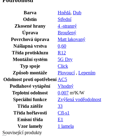
Podrobnosti
Barva
Hnědá
,
Dub
Odstín
Střední
Zkosené hrany
4 -stranný
Úprava
Broušený
Povrchová úprava
Matt lakovaný
Nášlapná vrstva
0,60
Třída protiskluzu
R12
Montážní systém
5G Dry
Typ spoje
Click
Způsob montáže
Plovoucí
,
Lepením
Odolnost proti opotřebení
AC5
Podlahové vytápění
Vhodný
Teplotní odolnost
0,007
m²K/W
Speciální funkce
Zvýšená voděodolnost
Třída zátěže
33
Třída hořlavosti
Cfl-s1
Emisní třída
E1
Vzor lamely
1 lamela
Související produkty