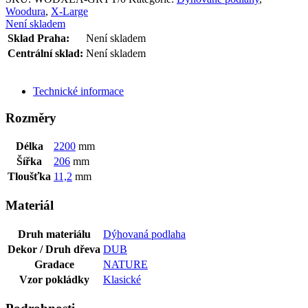
Woodura
,
X-Large
Není skladem
Sklad Praha:
Není skladem
Centrální sklad:
Není skladem
ODESLAT DOTAZ
Technické informace
Rozměry
Délka
2200
mm
Šířka
206
mm
Tloušťka
11,2
mm
Materiál
Druh materiálu
Dýhovaná podlaha
Dekor / Druh dřeva
DUB
Gradace
NATURE
Vzor pokládky
Klasické