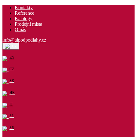
Kontakty
Reference
Katalogy
Prodejní místa
O nás
info@alpodpodlahy.cz
CZ
EN
CZ
SK
HR
IT
SL
SR