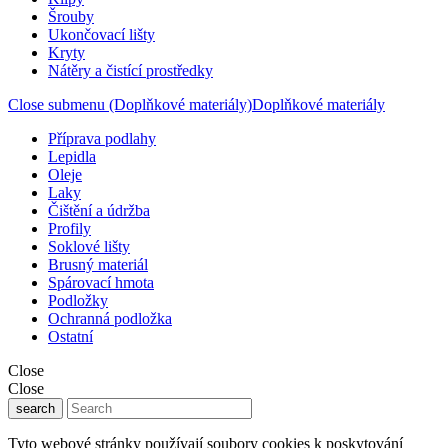
Šrouby
Ukončovací lišty
Kryty
Nátěry a čistící prostředky
Close submenu (Doplňkové materiály)
Doplňkové materiály
Příprava podlahy
Lepidla
Oleje
Laky
Čištění a údržba
Profily
Soklové lišty
Brusný materiál
Spárovací hmota
Podložky
Ochranná podložka
Ostatní
Close
Close
search
Tyto webové stránky používají soubory cookies k poskytování