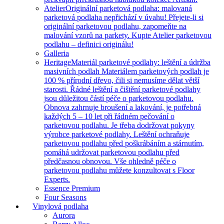
Atelier
Originální parketová podlaha: malovaná
parketová podlaha nepřichází v úvahu! Přejete-li si
originální parketovou podlahu, zapomeňte na
malování vzorů na parkety. Kupte Atelier parketovou
podlahu – definici originálu!
Galleria
Heritage
Materiál parketové podlahy: leštění a údržba
masivních podlah Materiálem parketových podlah je
100 % přírodní dřevo, čili si nemusíme dělat větší
starosti. Řádné leštění a čištění parketové podlahy
jsou důležitou částí péče o parketovou podlahu.
Obnova zahrnuje broušení a lakování, je potřebná
každých 5 – 10 let při řádném pečování o
parketovou podlahu. Je třeba dodržovat pokyny
výrobce parketové podlahy. Leštění ochraňuje
parketovou podlahu před poškrábáním a stárnutím,
pomáhá udržovat parketovou podlahu před
předčasnou obnovou. Vše ohledně péče o
parketovou podlahu můžete konzultovat s Floor
Experts.
Essence Premium
Four Seasons
Vinylová podlaha
Aurora