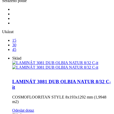
Seřazeno podle
Ukázat
15
30
45
Sklad
LAMINÁT 3081 DUB OLBIA NATUR 8/32 C-
it
COSMOFLOORITAN STYLE 8x193x1292 mm (1,9948
m2)
Odeslat dotaz