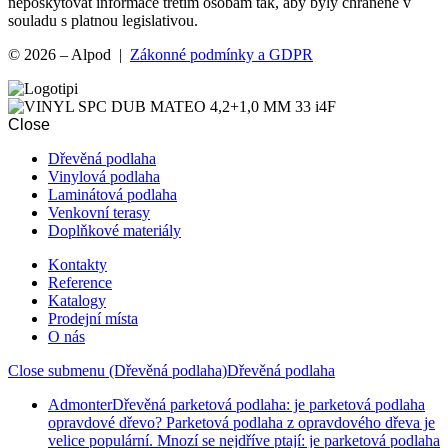
neposkytovat informace třetím osobám tak, aby byly chráněné v
souladu s platnou legislativou.
© 2026 – Alpod |
Zákonné podmínky a GDPR
Close
Dřevěná podlaha
Vinylová podlaha
Laminátová podlaha
Venkovní terasy
Doplňkové materiály
Kontakty
Reference
Katalogy
Prodejní místa
O nás
Close submenu (Dřevěná podlaha)
Dřevěná podlaha
Admonter
Dřevěná parketová podlaha: je parketová podlaha
opravdové dřevo? Parketová podlaha z opravdového dřeva je
velice populární. Mnozí se nejdříve ptají: je parketová podlaha