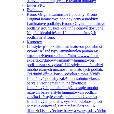
barevné, moderní, vysoce kvalitní podlahy!
Egger PRO
Evolution
Krono Original
Laminátové podlahy: Krono
Original laminátové podlahy ceny a nabídky
Laminátové podlahy: Krono Original laminátové
podlahy jsou vysoce kvalitní a cenově dostupné.
Najděte ideální řešení 12 mm laminátových
podlah na Krono.
Kronotex
Lifestyle
<p><b>Jakou laminátovou podlahu si
vybrat? Různé typy laminátových podlah</b>
</p> <p>Kterou <a href=”https://www.floor-
experts.cz/dubovy-laminat/”>laminátovou
podlahu</a> si vybrat? Lifestlyle laminát nabízí
mnoho různých možností laminátových podlah.
Od druhů dřeva, barvy, odstínu a tónu. Výběr
laminátové podlahy záleží na osobním vkusu,
barva a vzor nemají vliv na životnost
laminátových podlah. I když existuje mnoho
různých barev a stylů laminátových podlah,
značka Lifestyle zaručuje dlouhou životnost
laminátových podlah s vysokou odolností proti
nárazu a ochození, s minimální údržbou. K
dispozici jsou všechny barvy a vzory, od světlého