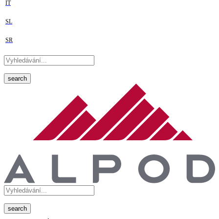
IT
SL
SR
search
search