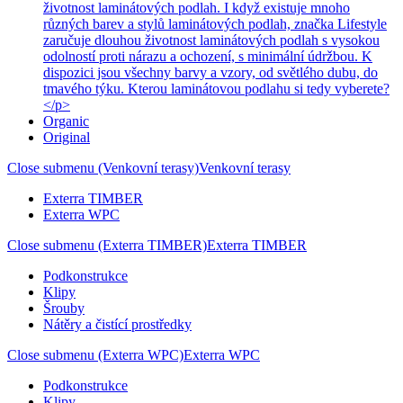
životnost laminátových podlah. I když existuje mnoho
různých barev a stylů laminátových podlah, značka Lifestyle
zaručuje dlouhou životnost laminátových podlah s vysokou
odolností proti nárazu a ochození, s minimální údržbou. K
dispozici jsou všechny barvy a vzory, od světlého dubu, do
tmavého týku. Kterou laminátovou podlahu si tedy vyberete?
</p>
Organic
Original
Close submenu (Venkovní terasy)
Venkovní terasy
Exterra TIMBER
Exterra WPC
Close submenu (Exterra TIMBER)
Exterra TIMBER
Podkonstrukce
Klipy
Šrouby
Nátěry a čistící prostředky
Close submenu (Exterra WPC)
Exterra WPC
Podkonstrukce
Klipy