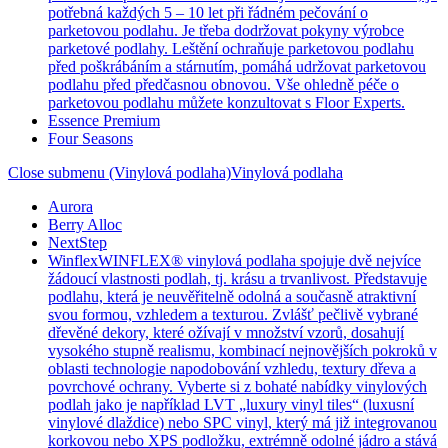
potřebná každých 5 – 10 let při řádném pečování o
parketovou podlahu. Je třeba dodržovat pokyny výrobce
parketové podlahy. Leštění ochraňuje parketovou podlahu
před poškrábáním a stárnutím, pomáhá udržovat parketovou
podlahu před předčasnou obnovou. Vše ohledně péče o
parketovou podlahu můžete konzultovat s Floor Experts.
Essence Premium
Four Seasons
Close submenu (Vinylová podlaha)
Vinylová podlaha
Aurora
Berry Alloc
NextStep
Winflex
WINFLEX® vinylová podlaha spojuje dvě nejvíce
žádoucí vlastnosti podlah, tj. krásu a trvanlivost. Představuje
podlahu, která je neuvěřitelně odolná a současně atraktivní
svou formou, vzhledem a texturou. Zvlášť pečlivě vybrané
dřevěné dekory, které ožívají v množství vzorů, dosahují
vysokého stupně realismu, kombinací nejnovějších pokroků v
oblasti technologie napodobování vzhledu, textury dřeva a
povrchové ochrany. Vyberte si z bohaté nabídky vinylových
podlah jako je například LVT „luxury vinyl tiles“ (luxusní
vinylové dlaždice) nebo SPC vinyl, který má již integrovanou
korkovou nebo XPS podložku, extrémně odolné jádro a stává