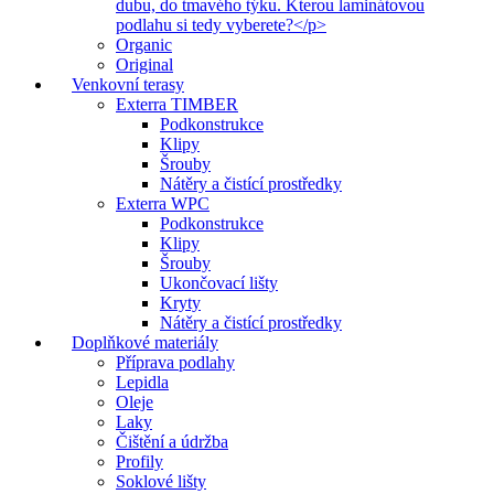
dubu, do tmavého týku. Kterou laminátovou
podlahu si tedy vyberete?</p>
Organic
Original
Venkovní terasy
Exterra TIMBER
Podkonstrukce
Klipy
Šrouby
Nátěry a čistící prostředky
Exterra WPC
Podkonstrukce
Klipy
Šrouby
Ukončovací lišty
Kryty
Nátěry a čistící prostředky
Doplňkové materiály
Příprava podlahy
Lepidla
Oleje
Laky
Čištění a údržba
Profily
Soklové lišty