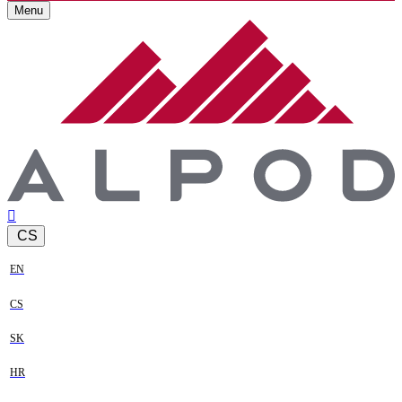
Menu
CS
EN
CS
SK
HR