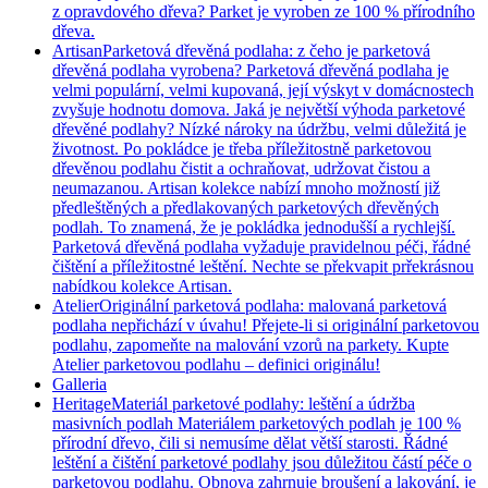
z opravdového dřeva? Parket je vyroben ze 100 % přírodního
dřeva.
Artisan
Parketová dřevěná podlaha: z čeho je parketová
dřevěná podlaha vyrobena? Parketová dřevěná podlaha je
velmi populární, velmi kupovaná, její výskyt v domácnostech
zvyšuje hodnotu domova. Jaká je největší výhoda parketové
dřevěné podlahy? Nízké nároky na údržbu, velmi důležitá je
životnost. Po pokládce je třeba příležitostně parketovou
dřevěnou podlahu čistit a ochraňovat, udržovat čistou a
neumazanou. Artisan kolekce nabízí mnoho možností již
předleštěných a předlakovaných parketových dřevěných
podlah. To znamená, že je pokládka jednodušší a rychlejší.
Parketová dřevěná podlaha vyžaduje pravidelnou péči, řádné
čištění a příležitostné leštění. Nechte se překvapit prřekrásnou
nabídkou kolekce Artisan.
Atelier
Originální parketová podlaha: malovaná parketová
podlaha nepřichází v úvahu! Přejete-li si originální parketovou
podlahu, zapomeňte na malování vzorů na parkety. Kupte
Atelier parketovou podlahu – definici originálu!
Galleria
Heritage
Materiál parketové podlahy: leštění a údržba
masivních podlah Materiálem parketových podlah je 100 %
přírodní dřevo, čili si nemusíme dělat větší starosti. Řádné
leštění a čištění parketové podlahy jsou důležitou částí péče o
parketovou podlahu. Obnova zahrnuje broušení a lakování, je