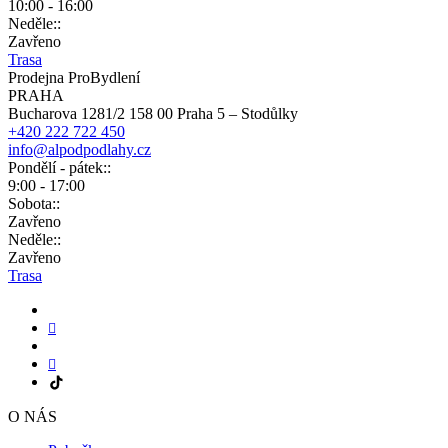
10:00 - 16:00
Neděle::
Zavřeno
Trasa
Prodejna ProBydlení
PRAHA
Bucharova 1281/2 158 00 Praha 5 – Stodůlky
+420 222 722 450
info@alpodpodlahy.cz
Pondělí - pátek::
9:00 - 17:00
Sobota::
Zavřeno
Neděle::
Zavřeno
Trasa
O NÁS