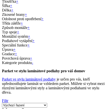
Tloušťka
+
Šířka
+
Délka
+
Zkosené hrany
+
Odolnost proti opotřebení
+
Třída zátěže
+
Způsob montáže
+
Typ spoje
+
Montážní systém
+
Podlahové vytápění
+
Speciální funkce
+
Úprava
+
Gradace
+
Povrchová úprava
+
Kategorie produktu
-
Parket ve stylu laminátové podlahy pro váš domov
Parket ve stylu laminátové podlahy
je určen pro vás, kteří
upřednostňujete laminát se vzhledem parket. Můžete si vybrat mezi
různými laminátovými styly a laminátovými podlahami ve stylu
dřeva.
Filtr