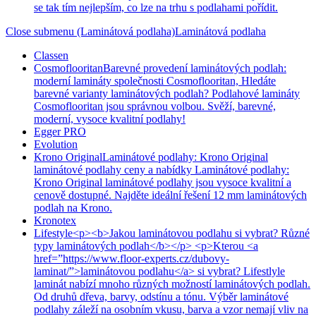
se tak tím nejlepším, co lze na trhu s podlahami pořídit.
Close submenu (Laminátová podlaha)
Laminátová podlaha
Classen
Cosmoflooritan
Barevné provedení laminátových podlah:
moderní lamináty společnosti Cosmoflooritan, Hledáte
barevné varianty laminátových podlah? Podlahové lamináty
Cosmoflooritan jsou správnou volbou. Svěží, barevné,
moderní, vysoce kvalitní podlahy!
Egger PRO
Evolution
Krono Original
Laminátové podlahy: Krono Original
laminátové podlahy ceny a nabídky Laminátové podlahy:
Krono Original laminátové podlahy jsou vysoce kvalitní a
cenově dostupné. Najděte ideální řešení 12 mm laminátových
podlah na Krono.
Kronotex
Lifestyle
<p><b>Jakou laminátovou podlahu si vybrat? Různé
typy laminátových podlah</b></p> <p>Kterou <a
href=”https://www.floor-experts.cz/dubovy-
laminat/”>laminátovou podlahu</a> si vybrat? Lifestlyle
laminát nabízí mnoho různých možností laminátových podlah.
Od druhů dřeva, barvy, odstínu a tónu. Výběr laminátové
podlahy záleží na osobním vkusu, barva a vzor nemají vliv na