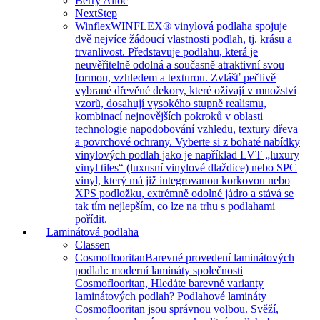
Berry Alloc
NextStep
Winflex
WINFLEX® vinylová podlaha spojuje
dvě nejvíce žádoucí vlastnosti podlah, tj. krásu a
trvanlivost. Představuje podlahu, která je
neuvěřitelně odolná a současně atraktivní svou
formou, vzhledem a texturou. Zvlášť pečlivě
vybrané dřevěné dekory, které ožívají v množství
vzorů, dosahují vysokého stupně realismu,
kombinací nejnovějších pokroků v oblasti
technologie napodobování vzhledu, textury dřeva
a povrchové ochrany. Vyberte si z bohaté nabídky
vinylových podlah jako je například LVT „luxury
vinyl tiles“ (luxusní vinylové dlaždice) nebo SPC
vinyl, který má již integrovanou korkovou nebo
XPS podložku, extrémně odolné jádro a stává se
tak tím nejlepším, co lze na trhu s podlahami
pořídit.
Laminátová podlaha
Classen
Cosmoflooritan
Barevné provedení laminátových
podlah: moderní lamináty společnosti
Cosmoflooritan, Hledáte barevné varianty
laminátových podlah? Podlahové lamináty
Cosmoflooritan jsou správnou volbou. Svěží,