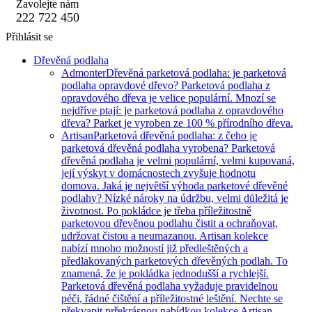
Zavolejte nám
222 722 450
Přihlásit se
Dřevěná podlaha
Admonter
Dřevěná parketová podlaha: je parketová
podlaha opravdové dřevo? Parketová podlaha z
opravdového dřeva je velice populární. Mnozí se
nejdříve ptají: je parketová podlaha z opravdového
dřeva? Parket je vyroben ze 100 % přírodního dřeva.
Artisan
Parketová dřevěná podlaha: z čeho je
parketová dřevěná podlaha vyrobena? Parketová
dřevěná podlaha je velmi populární, velmi kupovaná,
její výskyt v domácnostech zvyšuje hodnotu
domova. Jaká je největší výhoda parketové dřevěné
podlahy? Nízké nároky na údržbu, velmi důležitá je
životnost. Po pokládce je třeba příležitostně
parketovou dřevěnou podlahu čistit a ochraňovat,
udržovat čistou a neumazanou. Artisan kolekce
nabízí mnoho možností již předleštěných a
předlakovaných parketových dřevěných podlah. To
znamená, že je pokládka jednodušší a rychlejší.
Parketová dřevěná podlaha vyžaduje pravidelnou
péči, řádné čištění a příležitostné leštění. Nechte se
překvapit prřekrásnou nabídkou kolekce Artisan.