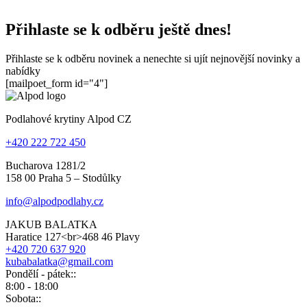
Přihlaste se k odběru ještě dnes!
Přihlaste se k odběru novinek a nenechte si ujít nejnovější novinky a
nabídky
[mailpoet_form id="4"]
Podlahové krytiny Alpod CZ
+420 222 722 450
Bucharova 1281/2
158 00 Praha 5 – Stodůlky
info@alpodpodlahy.cz
JAKUB BALATKA
Haratice 127<br>468 46 Plavy
+420 720 637 920
kubabalatka@gmail.com
Pondělí - pátek::
8:00 - 18:00
Sobota::