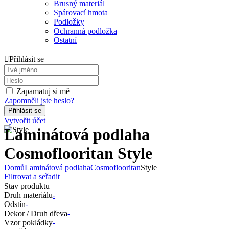
Brusný materiál
Spárovací hmota
Podložky
Ochranná podložka
Ostatní
Přihlásit se
Zapamatuj si mě
Zapomněli jste heslo?
Vytvořit účet
Laminátová podlaha
Cosmoflooritan Style
Domů
Laminátová podlaha
Cosmoflooritan
Style
Filtrovat a seřadit
Stav produktu
Druh materiálu
-
Odstín
-
Dekor / Druh dřeva
-
Vzor pokládky
-